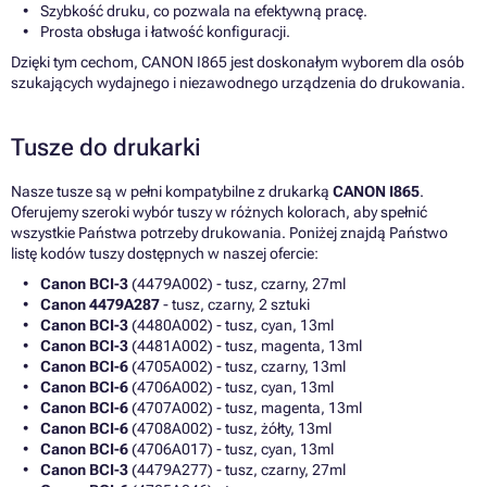
Szybkość druku, co pozwala na efektywną pracę.
Prosta obsługa i łatwość konfiguracji.
Dzięki tym cechom, CANON I865 jest doskonałym wyborem dla osób
szukających wydajnego i niezawodnego urządzenia do drukowania.
Tusze do drukarki
Nasze tusze są w pełni kompatybilne z drukarką
CANON I865
.
Oferujemy szeroki wybór tuszy w różnych kolorach, aby spełnić
wszystkie Państwa potrzeby drukowania. Poniżej znajdą Państwo
listę kodów tuszy dostępnych w naszej ofercie:
Canon BCI-3
(4479A002) - tusz, czarny, 27ml
Canon 4479A287
- tusz, czarny, 2 sztuki
Canon BCI-3
(4480A002) - tusz, cyan, 13ml
Canon BCI-3
(4481A002) - tusz, magenta, 13ml
Canon BCI-6
(4705A002) - tusz, czarny, 13ml
Canon BCI-6
(4706A002) - tusz, cyan, 13ml
Canon BCI-6
(4707A002) - tusz, magenta, 13ml
Canon BCI-6
(4708A002) - tusz, żółty, 13ml
Canon BCI-6
(4706A017) - tusz, cyan, 13ml
Canon BCI-3
(4479A277) - tusz, czarny, 27ml