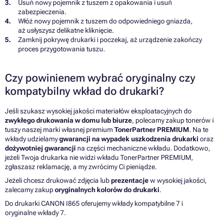
Usuń nowy pojemnik z tuszem z opakowania i usuń
zabezpieczenia.
Włóż nowy pojemnik z tuszem do odpowiedniego gniazda,
aż usłyszysz delikatne kliknięcie.
Zamknij pokrywę drukarki i poczekaj, aż urządzenie zakończy
proces przygotowania tuszu.
Czy powinienem wybrać oryginalny czy
kompatybilny wkład do drukarki?
Jeśli szukasz wysokiej jakości materiałów eksploatacyjnych do
zwykłego drukowania w domu lub biurze
, polecamy zakup tonerów i
tuszy naszej marki własnej premium
TonerPartner PREMIUM
. Na te
wkłady udzielamy
gwarancji na wypadek uszkodzenia drukarki
oraz
dożywotniej gwarancji
na części mechaniczne wkładu. Dodatkowo,
jeżeli Twoja drukarka nie widzi wkładu TonerPartner PREMIUM,
zgłaszasz reklamację, a my zwrócimy Ci pieniądze.
Jeżeli chcesz drukować zdjęcia lub
prezentacje
w wysokiej jakości,
zalecamy zakup
oryginalnych kolorów do drukarki
.
Do drukarki CANON I865 oferujemy wkłady kompatybilne 7 i
oryginalne wkłady 7.