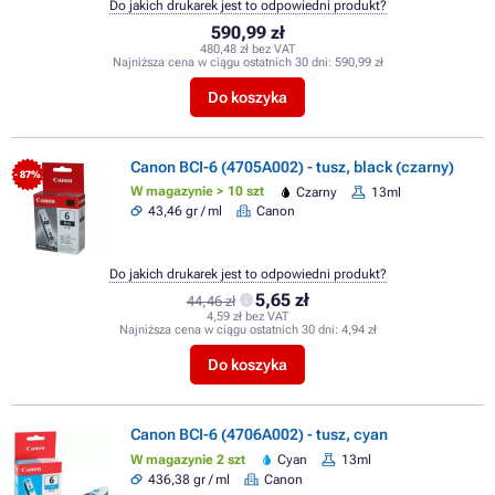
Do jakich drukarek jest to odpowiedni produkt?
590,99 zł
480,48 zł bez VAT
Najniższa cena w ciągu ostatnich 30 dni:
590,99 zł
Do koszyka
Canon BCI-6 (4705A002) - tusz, black (czarny)
- 87%
W magazynie > 10 szt
Czarny
13ml
43,46 gr / ml
Canon
Do jakich drukarek jest to odpowiedni produkt?
5,65 zł
44,46 zł
4,59 zł bez VAT
Najniższa cena w ciągu ostatnich 30 dni:
4,94 zł
Do koszyka
Canon BCI-6 (4706A002) - tusz, cyan
W magazynie 2 szt
Cyan
13ml
436,38 gr / ml
Canon