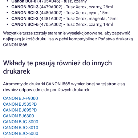
Canon BCI-6
(4705A046) - tusz, czarny
CANON BCI-3
(4479A002) - Tusz Xerox, czarny, 26ml
CANON BCI-3
(4480A002) - Tusz Xerox, cyan, 15ml
CANON BCI-3
(4481A002) - Tusz Xerox, magenta, 15ml
CANON BCI-6
(4705A002) - Tusz Xerox, czarny, 14ml
Wszystkie tusze zostały starannie wyselekcjonowane, aby zapewnić
najlepszą jakość druku i są w pełni kompatybilne z Państwa drukarką
CANON I865.
Wkłady te pasują również do innych
drukarek
Atramenty do drukarki CANON I865 wymienionej na tej stronie są
również odpowiednie do poniższych drukarek:
CANON BJ-F9000
CANON BJ535PD
CANON BJ895PD
CANON BJ6300
CANON BJC-3000
CANON BJC-3010
CANON BJC-6000