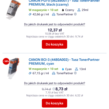
CANON PGI-5 (0628B001) - Tusz TonerPartner
PREMIUM, black (czarny)
W magazynie > 10 szt
Czarny
29ml
42,66 gr / ml
TonerPartner
Do jakich drukarek jest to odpowiedni produkt?
12,37 zł
10,06 zł bez VAT
Najniższa cena w ciągu ostatnich 30 dni:
9,74 zł
Do koszyka
CANON BCI-3 (4480A002) - Tusz TonerPartner
- 10%
PREMIUM, cyan
W magazynie > 10 szt
Cyan
13ml
67,15 gr / ml
TonerPartner
Do jakich drukarek jest to odpowiedni produkt?
8,73 zł
9,74 zł
7,10 zł bez VAT
Najniższa cena w ciągu ostatnich 30 dni:
6,52 zł
Do koszyka