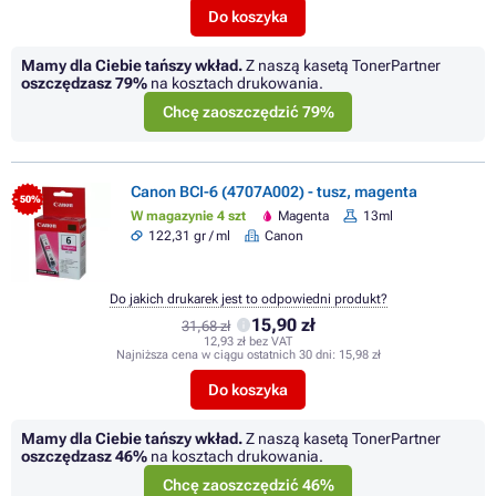
Do koszyka
Mamy dla Ciebie tańszy wkład.
Z naszą kasetą TonerPartner
oszczędzasz
79%
na kosztach drukowania.
Chcę zaoszczędzić 79%
Canon BCI-6 (4707A002) - tusz, magenta
- 50%
W magazynie 4 szt
Magenta
13ml
122,31 gr / ml
Canon
Do jakich drukarek jest to odpowiedni produkt?
15,90 zł
31,68 zł
12,93 zł bez VAT
Najniższa cena w ciągu ostatnich 30 dni:
15,98 zł
Do koszyka
Mamy dla Ciebie tańszy wkład.
Z naszą kasetą TonerPartner
oszczędzasz
46%
na kosztach drukowania.
Chcę zaoszczędzić 46%