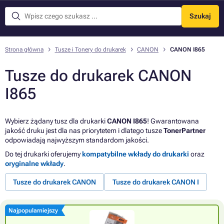
Szukaj
Menu
Strona główna
Tusze i Tonery do drukarek
CANON
CANON I865
Tusze do drukarek CANON
I865
Wybierz żądany tusz dla drukarki
CANON I865
! Gwarantowana
jakość druku jest dla nas priorytetem i dlatego tusze
TonerPartner
odpowiadają najwyższym standardom jakości.
Do tej drukarki oferujemy
kompatybilne wkłady do drukarki
oraz
oryginalne wkłady
.
Tusze do drukarek CANON
Tusze do drukarek CANON I
Najpopularniejszy