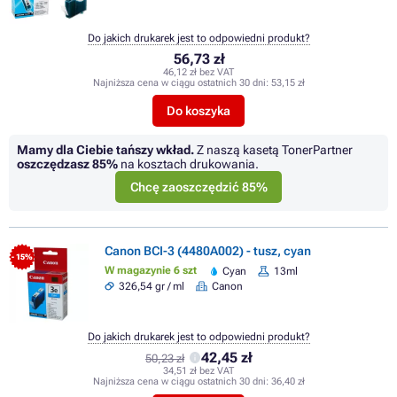
Do jakich drukarek jest to odpowiedni produkt?
56,73 zł
46,12 zł bez VAT
Najniższa cena w ciągu ostatnich 30 dni:
53,15 zł
Do koszyka
Mamy dla Ciebie tańszy wkład.
Z naszą kasetą TonerPartner
oszczędzasz
85%
na kosztach drukowania.
Chcę zaoszczędzić 85%
Canon BCI-3 (4480A002) - tusz, cyan
- 15%
W magazynie 6 szt
Cyan
13ml
326,54 gr / ml
Canon
Do jakich drukarek jest to odpowiedni produkt?
42,45 zł
50,23 zł
34,51 zł bez VAT
Najniższa cena w ciągu ostatnich 30 dni:
36,40 zł