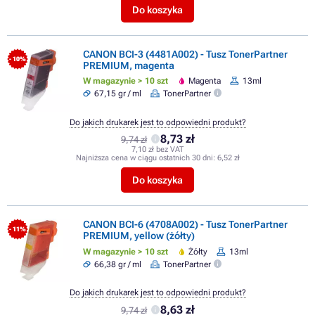
Do koszyka
CANON BCI-3 (4481A002) - Tusz TonerPartner
- 10%
PREMIUM, magenta
W magazynie > 10 szt
Magenta
13ml
67,15 gr / ml
TonerPartner
Do jakich drukarek jest to odpowiedni produkt?
8,73 zł
9,74 zł
7,10 zł bez VAT
Najniższa cena w ciągu ostatnich 30 dni:
6,52 zł
Do koszyka
CANON BCI-6 (4708A002) - Tusz TonerPartner
- 11%
PREMIUM, yellow (żółty)
W magazynie > 10 szt
Żółty
13ml
66,38 gr / ml
TonerPartner
Do jakich drukarek jest to odpowiedni produkt?
8,63 zł
9,74 zł