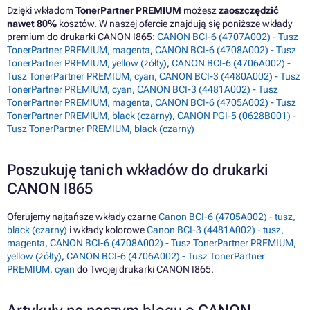
Dzięki wkładom
TonerPartner PREMIUM
możesz
zaoszczędzić
nawet 80%
kosztów. W naszej ofercie znajdują się poniższe wkłady
premium do drukarki CANON I865:
CANON BCI-6 (4707A002) - Tusz
TonerPartner PREMIUM, magenta
,
CANON BCI-6 (4708A002) - Tusz
TonerPartner PREMIUM, yellow (żółty)
,
CANON BCI-6 (4706A002) -
Tusz TonerPartner PREMIUM, cyan
,
CANON BCI-3 (4480A002) - Tusz
TonerPartner PREMIUM, cyan
,
CANON BCI-3 (4481A002) - Tusz
TonerPartner PREMIUM, magenta
,
CANON BCI-6 (4705A002) - Tusz
TonerPartner PREMIUM, black (czarny)
,
CANON PGI-5 (0628B001) -
Tusz TonerPartner PREMIUM, black (czarny)
Poszukuję tanich wkładów do drukarki
CANON I865
Oferujemy najtańsze wkłady czarne
Canon BCI-6 (4705A002) - tusz,
black (czarny)
i wkłady kolorowe
Canon BCI-3 (4481A002) - tusz,
magenta
,
CANON BCI-6 (4708A002) - Tusz TonerPartner PREMIUM,
yellow (żółty)
,
CANON BCI-6 (4706A002) - Tusz TonerPartner
PREMIUM, cyan
do Twojej drukarki CANON I865.