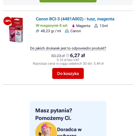
Canon BCI-3 (4481A002) - tusz, magenta
- 88%
W magazynie 8 szt
Magenta
13ml
48,23 gr / ml
Canon
Do jakich drukarek jest to odpowiedni produkt?
6,27 zł
50,23 zł
5,10 zł bez VAT
Najniższa cena w ciągu ostatnich 30 dni:
5,49 zł
Do koszyka
Masz pytania?
Pomożemy Ci.
Doradca w
wyborze