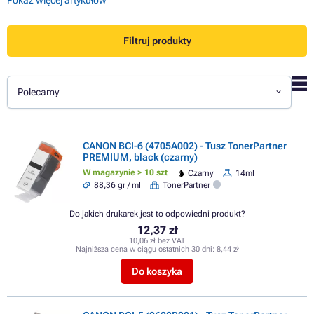
Filtruj produkty
Polecamy
CANON BCI-6 (4705A002) - Tusz TonerPartner
PREMIUM, black (czarny)
W magazynie > 10 szt
Czarny
14ml
88,36 gr / ml
TonerPartner
Do jakich drukarek jest to odpowiedni produkt?
12,37 zł
10,06 zł bez VAT
Najniższa cena w ciągu ostatnich 30 dni:
8,44 zł
Do koszyka