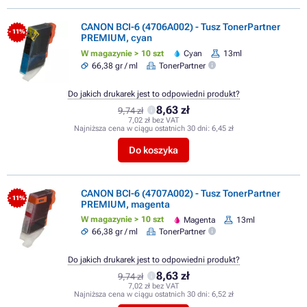
CANON BCI-6 (4706A002) - Tusz TonerPartner
- 11%
PREMIUM, cyan
W magazynie > 10 szt
Cyan
13ml
66,38 gr / ml
TonerPartner
Do jakich drukarek jest to odpowiedni produkt?
8,63 zł
9,74 zł
7,02 zł bez VAT
Najniższa cena w ciągu ostatnich 30 dni:
6,45 zł
Do koszyka
CANON BCI-6 (4707A002) - Tusz TonerPartner
- 11%
PREMIUM, magenta
W magazynie > 10 szt
Magenta
13ml
66,38 gr / ml
TonerPartner
Do jakich drukarek jest to odpowiedni produkt?
8,63 zł
9,74 zł
7,02 zł bez VAT
Najniższa cena w ciągu ostatnich 30 dni:
6,52 zł