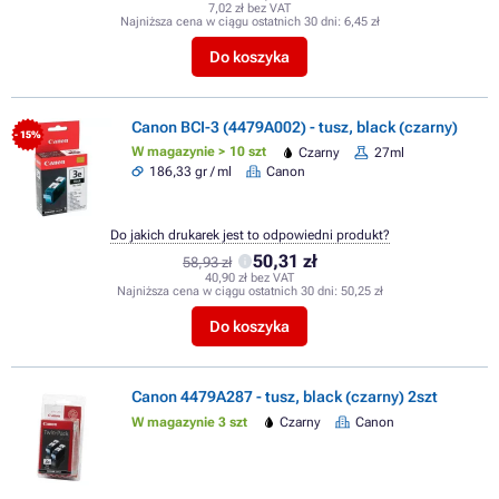
7,02 zł bez VAT
Najniższa cena w ciągu ostatnich 30 dni:
6,45 zł
Do koszyka
Canon BCI-3 (4479A002) - tusz, black (czarny)
- 15%
W magazynie > 10 szt
Czarny
27ml
186,33 gr / ml
Canon
Do jakich drukarek jest to odpowiedni produkt?
50,31 zł
58,93 zł
40,90 zł bez VAT
Najniższa cena w ciągu ostatnich 30 dni:
50,25 zł
Do koszyka
Canon 4479A287 - tusz, black (czarny) 2szt
W magazynie 3 szt
Czarny
Canon