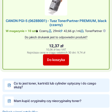
CANON PGI-5 (0628B001) - Tusz TonerPartner PREMIUM, black
(czarny)
W magazynie > 10 szt
Czarny
29ml
42,66 gr / ml
TonerPartner
Do jakich drukarek jest to odpowiedni produkt?
12,37 zł
10,06 zł bez VAT
Najniższa cena w ciągu ostatnich 30 dni:
9,74 zł
Do koszyka
Co to jest toner, kartridż lub cylinder optyczny i do czego
służą?
Mam kupić oryginalny czy nieoryginalny toner?
Pokaż więcej artykułów