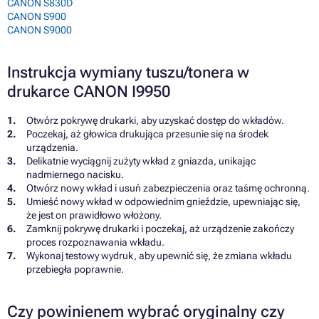
CANON S830D
CANON S900
CANON S9000
Instrukcja wymiany tuszu/tonera w
drukarce CANON I9950
Otwórz pokrywę drukarki, aby uzyskać dostęp do wkładów.
Poczekaj, aż głowica drukująca przesunie się na środek
urządzenia.
Delikatnie wyciągnij zużyty wkład z gniazda, unikając
nadmiernego nacisku.
Otwórz nowy wkład i usuń zabezpieczenia oraz taśmę ochronną.
Umieść nowy wkład w odpowiednim gnieździe, upewniając się,
że jest on prawidłowo włożony.
Zamknij pokrywę drukarki i poczekaj, aż urządzenie zakończy
proces rozpoznawania wkładu.
Wykonaj testowy wydruk, aby upewnić się, że zmiana wkładu
przebiegła poprawnie.
Czy powinienem wybrać oryginalny czy