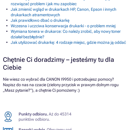
rozwiązać problem i jak mu zapobiec
Jak zmienić wgląd w drukarkach HP, Canon, Epson i innych
drukarkach atramentowych
Jak prawidłowo dbać o drukarkę
Wczesna i uczciwa konserwacja drukarki - o problem mniej
Wymiana tonera w drukarce: Co należy zrobić, aby nowy toner
działał bezbłędnie?
Jak utylizować drukarkę: 4 rodzaje miejsc, gdzie można ją oddać
Chętnie Ci doradzimy – jesteśmy tu dla
Ciebie
Nie wiesz co wybrać dla CANON I9950 i potrzebujesz pomocy?
Napisz do nas na czacie (zielony przycisk w prawym dolnym rogu
„Masz pytanie?”), a chętnie Ci pomożemy :)
Punkty odbioru.
Aż do 45314
punktów odbioru.
Szeroki wybór.
Oferujemy coś