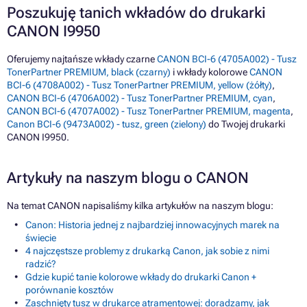
Poszukuję tanich wkładów do drukarki
CANON I9950
Oferujemy najtańsze wkłady czarne
CANON BCI-6 (4705A002) - Tusz
TonerPartner PREMIUM, black (czarny)
i wkłady kolorowe
CANON
BCI-6 (4708A002) - Tusz TonerPartner PREMIUM, yellow (żółty)
,
CANON BCI-6 (4706A002) - Tusz TonerPartner PREMIUM, cyan
,
CANON BCI-6 (4707A002) - Tusz TonerPartner PREMIUM, magenta
,
Canon BCI-6 (9473A002) - tusz, green (zielony)
do Twojej drukarki
CANON I9950.
Artykuły na naszym blogu o CANON
Na temat CANON napisaliśmy kilka artykułów na naszym blogu:
Canon: Historia jednej z najbardziej innowacyjnych marek na
świecie
4 najczęstsze problemy z drukarką Canon, jak sobie z nimi
radzić?
Gdzie kupić tanie kolorowe wkłady do drukarki Canon +
porównanie kosztów
Zaschnięty tusz w drukarce atramentowej: doradzamy, jak