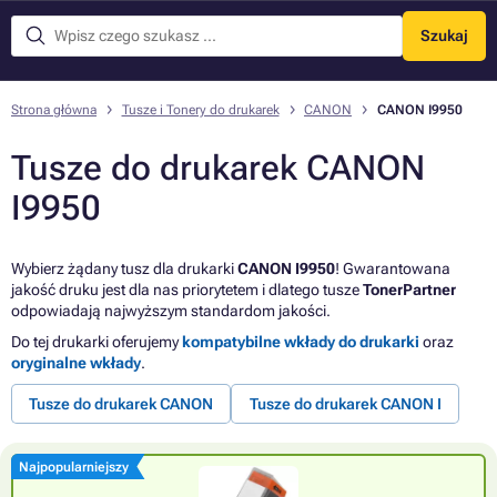
Szukaj
Menu
Strona główna
Tusze i Tonery do drukarek
CANON
CANON I9950
Tusze do drukarek CANON
I9950
Wybierz żądany tusz dla drukarki
CANON I9950
! Gwarantowana
jakość druku jest dla nas priorytetem i dlatego tusze
TonerPartner
odpowiadają najwyższym standardom jakości.
Do tej drukarki oferujemy
kompatybilne wkłady do drukarki
oraz
oryginalne wkłady
.
Tusze do drukarek CANON
Tusze do drukarek CANON I
Najpopularniejszy