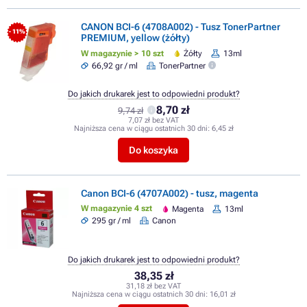
CANON BCI-6 (4708A002) - Tusz TonerPartner
- 11%
PREMIUM, yellow (żółty)
W magazynie > 10 szt
Żółty
13ml
66,92 gr / ml
TonerPartner
Do jakich drukarek jest to odpowiedni produkt?
8,70 zł
9,74 zł
7,07 zł bez VAT
Najniższa cena w ciągu ostatnich 30 dni:
6,45 zł
Do koszyka
Canon BCI-6 (4707A002) - tusz, magenta
W magazynie 4 szt
Magenta
13ml
295 gr / ml
Canon
Do jakich drukarek jest to odpowiedni produkt?
38,35 zł
31,18 zł bez VAT
Najniższa cena w ciągu ostatnich 30 dni:
16,01 zł