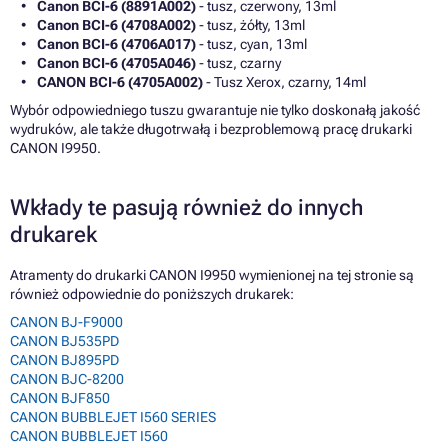
Canon BCI-6 (8891A002)
- tusz, czerwony, 13ml
Canon BCI-6 (4708A002)
- tusz, żółty, 13ml
Canon BCI-6 (4706A017)
- tusz, cyan, 13ml
Canon BCI-6 (4705A046)
- tusz, czarny
CANON BCI-6 (4705A002)
- Tusz Xerox, czarny, 14ml
Wybór odpowiedniego tuszu gwarantuje nie tylko doskonałą jakość
wydruków, ale także długotrwałą i bezproblemową pracę drukarki
CANON I9950.
Wkłady te pasują również do innych
drukarek
Atramenty do drukarki CANON I9950 wymienionej na tej stronie są
również odpowiednie do poniższych drukarek:
CANON BJ-F9000
CANON BJ535PD
CANON BJ895PD
CANON BJC-8200
CANON BJF850
CANON BUBBLEJET I560 SERIES
CANON BUBBLEJET I560