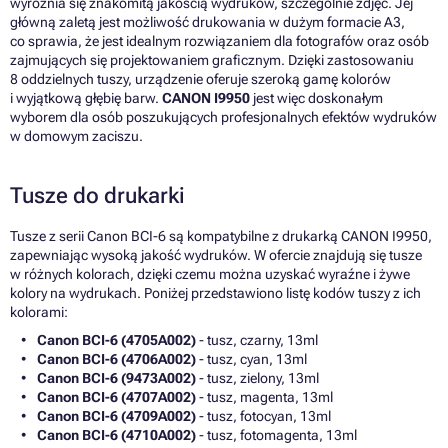
wyróżnia się znakomitą jakością wydruków, szczególnie zdjęć. Jej
główną zaletą jest możliwość drukowania w dużym formacie A3,
co sprawia, że jest idealnym rozwiązaniem dla fotografów oraz osób
zajmujących się projektowaniem graficznym. Dzięki zastosowaniu
8 oddzielnych tuszy, urządzenie oferuje szeroką gamę kolorów
i wyjątkową głębię barw.
CANON I9950
jest więc doskonałym
wyborem dla osób poszukujących profesjonalnych efektów wydruków
w domowym zaciszu.
Tusze do drukarki
Tusze z serii Canon BCI-6 są kompatybilne z drukarką CANON I9950,
zapewniając wysoką jakość wydruków. W ofercie znajdują się tusze
w różnych kolorach, dzięki czemu można uzyskać wyraźne i żywe
kolory na wydrukach. Poniżej przedstawiono listę kodów tuszy z ich
kolorami:
Canon BCI-6 (4705A002)
- tusz, czarny, 13ml
Canon BCI-6 (4706A002)
- tusz, cyan, 13ml
Canon BCI-6 (9473A002)
- tusz, zielony, 13ml
Canon BCI-6 (4707A002)
- tusz, magenta, 13ml
Canon BCI-6 (4709A002)
- tusz, fotocyan, 13ml
Canon BCI-6 (4710A002)
- tusz, fotomagenta, 13ml