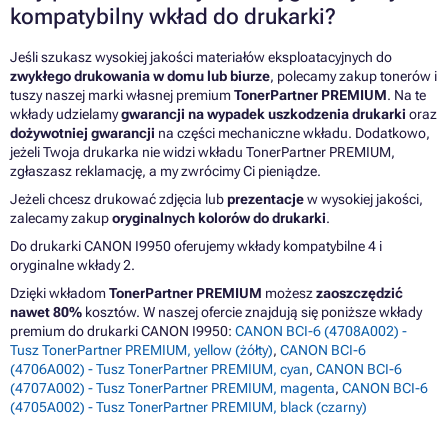
kompatybilny wkład do drukarki?
Jeśli szukasz wysokiej jakości materiałów eksploatacyjnych do
zwykłego drukowania w domu lub biurze
, polecamy zakup tonerów i
tuszy naszej marki własnej premium
TonerPartner PREMIUM
. Na te
wkłady udzielamy
gwarancji na wypadek uszkodzenia drukarki
oraz
dożywotniej gwarancji
na części mechaniczne wkładu. Dodatkowo,
jeżeli Twoja drukarka nie widzi wkładu TonerPartner PREMIUM,
zgłaszasz reklamację, a my zwrócimy Ci pieniądze.
Jeżeli chcesz drukować zdjęcia lub
prezentacje
w wysokiej jakości,
zalecamy zakup
oryginalnych kolorów do drukarki
.
Do drukarki CANON I9950 oferujemy wkłady kompatybilne 4 i
oryginalne wkłady 2.
Dzięki wkładom
TonerPartner PREMIUM
możesz
zaoszczędzić
nawet 80%
kosztów. W naszej ofercie znajdują się poniższe wkłady
premium do drukarki CANON I9950:
CANON BCI-6 (4708A002) -
Tusz TonerPartner PREMIUM, yellow (żółty)
,
CANON BCI-6
(4706A002) - Tusz TonerPartner PREMIUM, cyan
,
CANON BCI-6
(4707A002) - Tusz TonerPartner PREMIUM, magenta
,
CANON BCI-6
(4705A002) - Tusz TonerPartner PREMIUM, black (czarny)