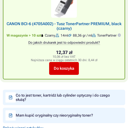
CANON BCI-6 (4705A002) - Tusz TonerPartner PREMIUM, black
(czarny)
W magazynie > 10 szt
Czarny
14ml
88,36 gr / ml
TonerPartner
Do jakich drukarek jest to odpowiedni produkt?
12,37 zł
10,06 zł bez VAT
Najniższa cena w ciągu ostatnich 30 dni:
8,44 zł
Do koszyka
Co to jest toner, kartridż lub cylinder optyczny i do czego
służą?
Mam kupić oryginalny czy nieoryginalny toner?
Pokaż więcej artykułów