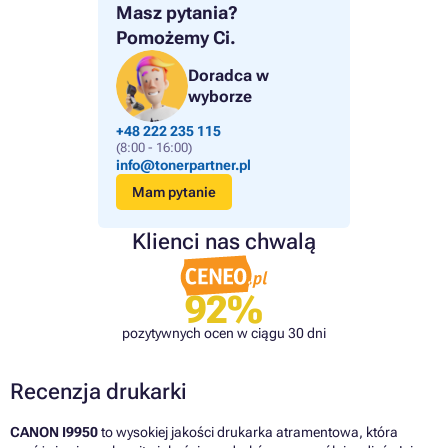
Masz pytania?
Pomożemy Ci.
Doradca w
wyborze
+48 222 235 115
(8:00 - 16:00)
info@tonerpartner.pl
Mam pytanie
Klienci nas chwalą
92%
pozytywnych ocen w ciągu 30 dni
Recenzja drukarki
CANON I9950
to wysokiej jakości drukarka atramentowa, która