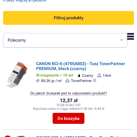
Filtruj produkty
Polecamy
CANON BCI-6 (4705A002) - Tusz TonerPartner
PREMIUM, black (czarny)
W magazynie > 10 szt
Czarny
14ml
88,36 gr / ml
TonerPartner
Do jakich drukarek jest to odpowiedni produkt?
12,37 zł
10,06 zł bez VAT
Najniższa cena w ciągu ostatnich 30 dni:
8,44 zł
Do koszyka