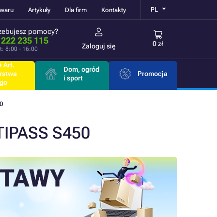
PL
owaru
Artykuły
Dla firm
Kontakty
zebujesz pomocy?
 222 235 115
0 zł
Zaloguj się
t: 8:00 - 16:00
 Art.
Dom, ogród
rstwa
Promocja
i sport
go
0
TIPASS S450