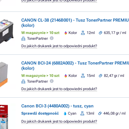
Do jakich drukarek jest to odpowiedni produkt?
CANON CL-38 (2146B001) - Tusz TonerPartner PREMIU
(kolor)
W magazynie > 10 szt
Kolor
12ml
635,17 gr / ml
TonerPartner
Do jakich drukarek jest to odpowiedni produkt?
CANON BCI-24 (6882A002) - Tusz TonerPartner PREMI
(kolor)
W magazynie > 10 szt
Kolor
15ml
82,47 gr / ml
TonerPartner
Do jakich drukarek jest to odpowiedni produkt?
Canon BCI-3 (4480A002) - tusz, cyan
Sprawdź dostępność
Cyan
13ml
446,08 gr / ml
Do jakich drukarek jest to odpowiedni produkt?