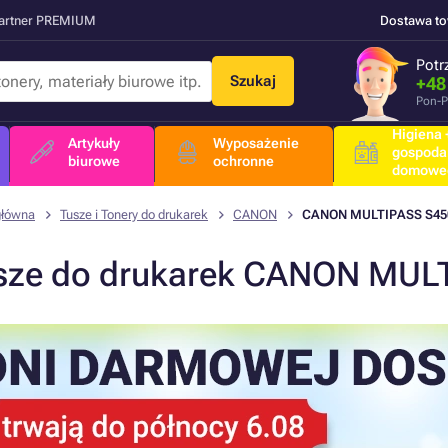
Partner PREMIUM
Dostawa t
Potr
Szukaj
+48
Pon-P
Higiena +
Artykuły
Wyposażenie
gospoda
biurowe
ochronne
domowe
główna
Tusze i Tonery do drukarek
CANON
CANON MULTIPASS S45
sze do drukarek CANON MUL