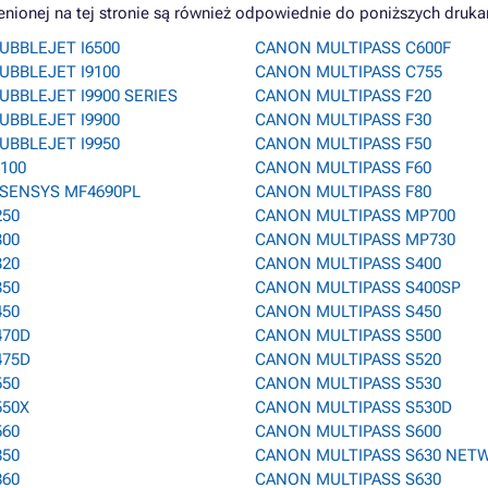
onej na tej stronie są również odpowiednie do poniższych druka
UBBLEJET I6500
CANON MULTIPASS C600F
UBBLEJET I9100
CANON MULTIPASS C755
BBLEJET I9900 SERIES
CANON MULTIPASS F20
UBBLEJET I9900
CANON MULTIPASS F30
UBBLEJET I9950
CANON MULTIPASS F50
100
CANON MULTIPASS F60
-SENSYS MF4690PL
CANON MULTIPASS F80
250
CANON MULTIPASS MP700
300
CANON MULTIPASS MP730
320
CANON MULTIPASS S400
350
CANON MULTIPASS S400SP
450
CANON MULTIPASS S450
470D
CANON MULTIPASS S500
475D
CANON MULTIPASS S520
550
CANON MULTIPASS S530
550X
CANON MULTIPASS S530D
560
CANON MULTIPASS S600
850
CANON MULTIPASS S630 NET
860
CANON MULTIPASS S630