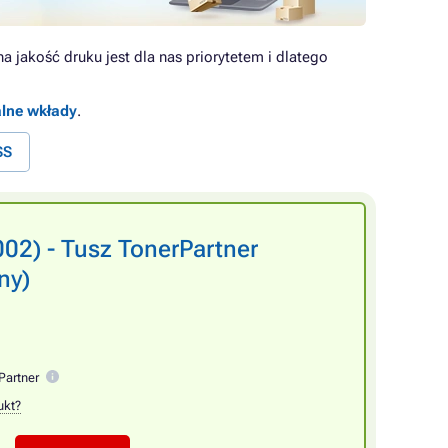
 jakość druku jest dla nas priorytetem i dlatego
alne wkłady
.
SS
2) - Tusz TonerPartner
ny)
Partner
ukt?