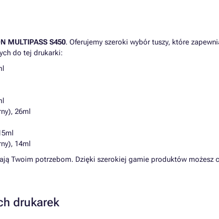
N MULTIPASS S450
. Oferujemy szeroki wybór tuszy, które zapew
ych do tej drukarki:
ml
ml
ny), 26ml
15ml
ny), 14ml
ają Twoim potrzebom. Dzięki szerokiej gamie produktów możesz ci
ch drukarek