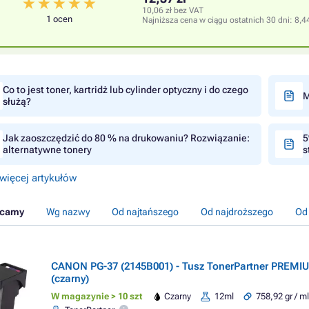
10,06 zł bez VAT
1 ocen
Najniższa cena w ciągu ostatnich 30 dni:
8,44
Co to jest toner, kartridż lub cylinder optyczny i do czego
M
służą?
Jak zaoszczędzić do 80 % na drukowaniu? Rozwiązanie:
5
alternatywne tonery
s
więcej artykułów
ecamy
Wg nazwy
Od najtańszego
Od najdroższego
Od
CANON PG-37 (2145B001) - Tusz TonerPartner PREMIU
(czarny)
W magazynie > 10 szt
Czarny
12ml
758,92 gr / m