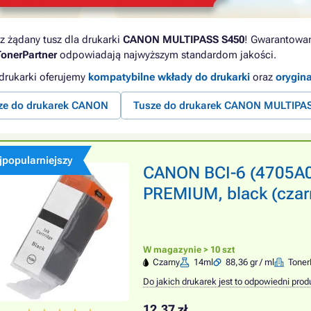
z żądany tusz dla drukarki
CANON MULTIPASS S450
! Gwarantowana
TonerPartner
odpowiadają najwyższym standardom jakości.
 drukarki oferujemy
kompatybilne wkłady do drukarki
oraz
orygin
ze do drukarek CANON
Tusze do drukarek CANON MULTIPA
jpopularniejszy
CANON BCI-6 (4705A00
PREMIUM, black (czar
W magazynie > 10 szt
Czarny
14ml
88,36 gr / ml
Toner
Do jakich drukarek jest to odpowiedni prod
12,37 zł