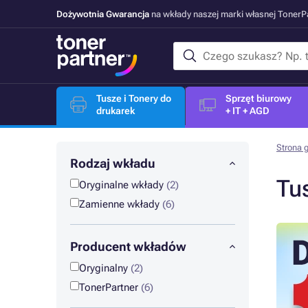
Dożywotnia Gwarancja
na wkłady naszej marki własnej Toner
Tusze i Tonery do
Sprzęt biurowy
drukarek
+ IT + AGD
Strona 
Rodzaj wkładu
Tu
Oryginalne wkłady
(2)
Zamienne wkłady
(6)
Producent wkładów
Oryginalny
(2)
TonerPartner
(6)