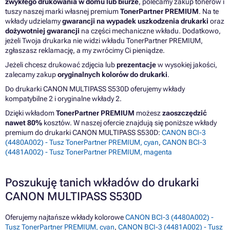
zwykłego drukowania w domu lub biurze
, polecamy zakup tonerów i
tuszy naszej marki własnej premium
TonerPartner PREMIUM
. Na te
wkłady udzielamy
gwarancji na wypadek uszkodzenia drukarki
oraz
dożywotniej gwarancji
na części mechaniczne wkładu. Dodatkowo,
jeżeli Twoja drukarka nie widzi wkładu TonerPartner PREMIUM,
zgłaszasz reklamację, a my zwrócimy Ci pieniądze.
Jeżeli chcesz drukować zdjęcia lub
prezentacje
w wysokiej jakości,
zalecamy zakup
oryginalnych kolorów do drukarki
.
Do drukarki CANON MULTIPASS S530D oferujemy wkłady
kompatybilne 2 i oryginalne wkłady 2.
Dzięki wkładom
TonerPartner PREMIUM
możesz
zaoszczędzić
nawet 80%
kosztów. W naszej ofercie znajdują się poniższe wkłady
premium do drukarki CANON MULTIPASS S530D:
CANON BCI-3
(4480A002) - Tusz TonerPartner PREMIUM, cyan
,
CANON BCI-3
(4481A002) - Tusz TonerPartner PREMIUM, magenta
Poszukuję tanich wkładów do drukarki
CANON MULTIPASS S530D
Oferujemy najtańsze wkłady kolorowe
CANON BCI-3 (4480A002) -
Tusz TonerPartner PREMIUM, cyan
,
CANON BCI-3 (4481A002) - Tusz