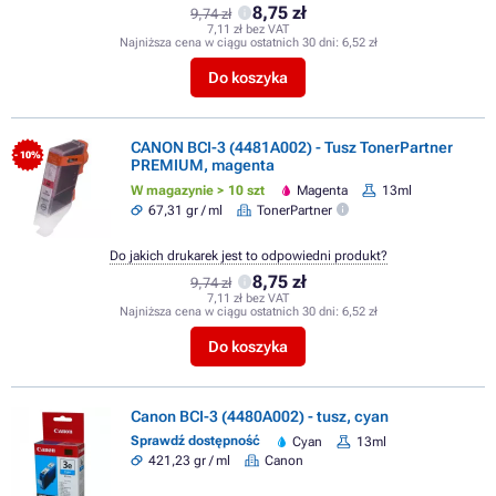
8,75 zł
9,74 zł
7,11 zł bez VAT
Najniższa cena w ciągu ostatnich 30 dni:
6,52 zł
Do koszyka
CANON BCI-3 (4481A002) - Tusz TonerPartner
- 10%
PREMIUM, magenta
W magazynie > 10 szt
Magenta
13ml
67,31 gr / ml
TonerPartner
Do jakich drukarek jest to odpowiedni produkt?
8,75 zł
9,74 zł
7,11 zł bez VAT
Najniższa cena w ciągu ostatnich 30 dni:
6,52 zł
Do koszyka
Canon BCI-3 (4480A002) - tusz, cyan
Sprawdź dostępność
Cyan
13ml
421,23 gr / ml
Canon