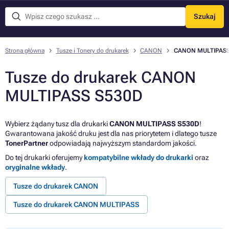
Szukaj
Menu
Strona główna
Tusze i Tonery do drukarek
CANON
CANON MULTIPASS
Tusze do drukarek CANON
MULTIPASS S530D
Wybierz żądany tusz dla drukarki
CANON MULTIPASS S530D
!
Gwarantowana jakość druku jest dla nas priorytetem i dlatego tusze
TonerPartner
odpowiadają najwyższym standardom jakości.
Do tej drukarki oferujemy
kompatybilne wkłady do drukarki
oraz
oryginalne wkłady
.
Tusze do drukarek CANON
Tusze do drukarek CANON MULTIPASS