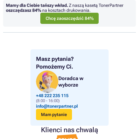
Mamy dla Ciebie tańszy wkład.
Z naszą kasetą TonerPartner
oszczędzasz
84%
na kosztach drukowania.
Chcę zaoszczędzić 84%
Masz pytania?
Pomożemy Ci.
Doradca w
wyborze
+48 222 235 115
(8:00 - 16:00)
info@tonerpartner.pl
Mam pytanie
Klienci nas chwalą