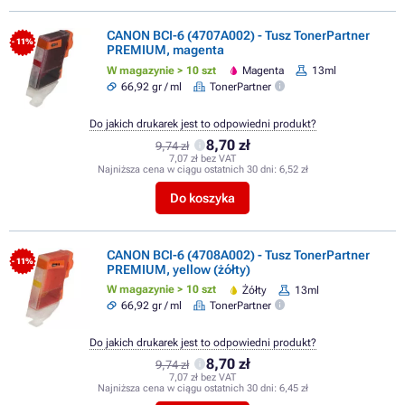
CANON BCI-6 (4707A002) - Tusz TonerPartner
- 11%
PREMIUM, magenta
W magazynie > 10 szt
Magenta
13ml
66,92 gr / ml
TonerPartner
Do jakich drukarek jest to odpowiedni produkt?
8,70 zł
9,74 zł
7,07 zł bez VAT
Najniższa cena w ciągu ostatnich 30 dni:
6,52 zł
Do koszyka
CANON BCI-6 (4708A002) - Tusz TonerPartner
- 11%
PREMIUM, yellow (żółty)
W magazynie > 10 szt
Żółty
13ml
66,92 gr / ml
TonerPartner
Do jakich drukarek jest to odpowiedni produkt?
8,70 zł
9,74 zł
7,07 zł bez VAT
Najniższa cena w ciągu ostatnich 30 dni:
6,45 zł