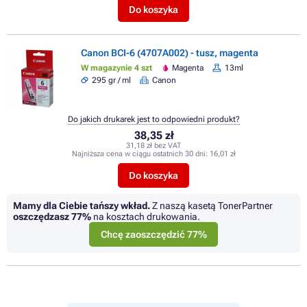
Do koszyka
Canon BCI-6 (4707A002) - tusz, magenta
W magazynie 4 szt
Magenta
13ml
295 gr / ml
Canon
Do jakich drukarek jest to odpowiedni produkt?
38,35 zł
31,18 zł bez VAT
Najniższa cena w ciągu ostatnich 30 dni:
16,01 zł
Do koszyka
Mamy dla Ciebie tańszy wkład.
Z naszą kasetą TonerPartner
oszczędzasz
77%
na kosztach drukowania.
Chcę zaoszczędzić 77%