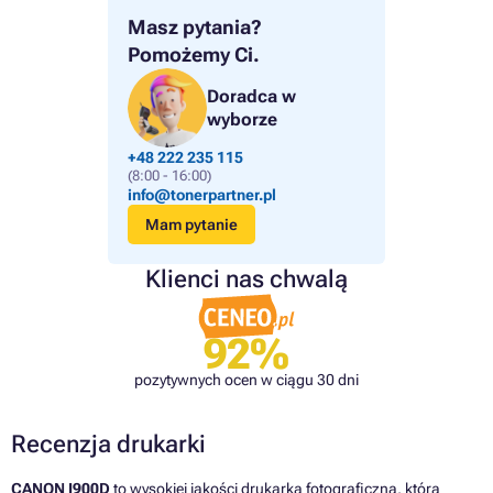
Masz pytania?
Pomożemy Ci.
Doradca w
wyborze
+48 222 235 115
(8:00 - 16:00)
info@tonerpartner.pl
Mam pytanie
Klienci nas chwalą
92%
pozytywnych ocen w ciągu 30 dni
Recenzja drukarki
CANON I900D
to wysokiej jakości drukarka fotograficzna, która