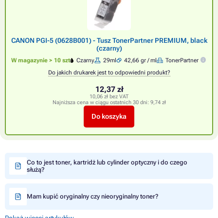
CANON PGI-5 (0628B001) - Tusz TonerPartner PREMIUM, black
(czarny)
W magazynie > 10 szt
Czarny
29ml
42,66 gr / ml
TonerPartner
Do jakich drukarek jest to odpowiedni produkt?
12,37 zł
10,06 zł bez VAT
Najniższa cena w ciągu ostatnich 30 dni:
9,74 zł
Do koszyka
Co to jest toner, kartridż lub cylinder optyczny i do czego
służą?
Mam kupić oryginalny czy nieoryginalny toner?
Pokaż więcej artykułów