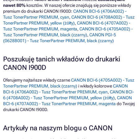
nawet 80%
kosztów. W naszej ofercie znajdują się poniższe wkłady
premium do drukarki CANON I900D:
CANON BCI-6 (4706A002) -
Tusz TonerPartner PREMIUM, cyan
,
CANON BCI-6 (4708A002) - Tusz
TonerPartner PREMIUM, yellow (żółty)
,
CANON BCI-6 (4707A002) -
Tusz TonerPartner PREMIUM, magenta
,
CANON BCI-6 (4705A002) -
Tusz TonerPartner PREMIUM, black (czarny)
,
CANON PGI-5
(0628B001) - Tusz TonerPartner PREMIUM, black (czarny)
Poszukuję tanich wkładów do drukarki
CANON I900D
Oferujemy najtańsze wkłady czarne
CANON BCI-6 (4705A002) - Tusz
TonerPartner PREMIUM, black (czarny)
i wkłady kolorowe
CANON
BCI-6 (4706A002) - Tusz TonerPartner PREMIUM, cyan
,
CANON BCI-
6 (4708A002) - Tusz TonerPartner PREMIUM, yellow (żółty)
,
CANON
BCI-6 (4707A002) - Tusz TonerPartner PREMIUM, magenta
do Twojej
drukarki CANON I900D.
Artykuły na naszym blogu o CANON