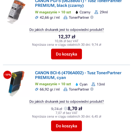
CANON PGI-5 (0628B001) - Tusz TonerPartner
PREMIUM, black (czarny)
W magazynie > 10 szt
Czarny
29ml
42,66 gr / ml
TonerPartner
Do jakich drukarek jest to odpowiedni produkt?
12,37 zł
10,06 zł bez VAT
Najniższa cena w ciągu ostatnich 30 dni:
9,74 zł
Do koszyka
CANON BCI-6 (4706A002) - Tusz TonerPartner
- 11%
PREMIUM, cyan
W magazynie > 10 szt
Cyan
13ml
66,92 gr / ml
TonerPartner
Do jakich drukarek jest to odpowiedni produkt?
8,70 zł
9,74 zł
7,07 zł bez VAT
Najniższa cena w ciągu ostatnich 30 dni:
6,45 zł
Do koszyka