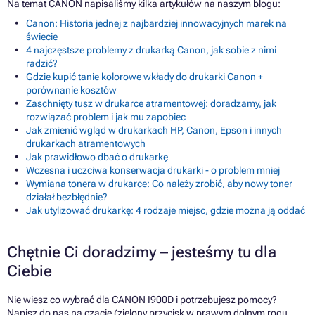
Na temat CANON napisaliśmy kilka artykułów na naszym blogu:
Canon: Historia jednej z najbardziej innowacyjnych marek na
świecie
4 najczęstsze problemy z drukarką Canon, jak sobie z nimi
radzić?
Gdzie kupić tanie kolorowe wkłady do drukarki Canon +
porównanie kosztów
Zaschnięty tusz w drukarce atramentowej: doradzamy, jak
rozwiązać problem i jak mu zapobiec
Jak zmienić wgląd w drukarkach HP, Canon, Epson i innych
drukarkach atramentowych
Jak prawidłowo dbać o drukarkę
Wczesna i uczciwa konserwacja drukarki - o problem mniej
Wymiana tonera w drukarce: Co należy zrobić, aby nowy toner
działał bezbłędnie?
Jak utylizować drukarkę: 4 rodzaje miejsc, gdzie można ją oddać
Chętnie Ci doradzimy – jesteśmy tu dla
Ciebie
Nie wiesz co wybrać dla CANON I900D i potrzebujesz pomocy?
Napisz do nas na czacie (zielony przycisk w prawym dolnym rogu