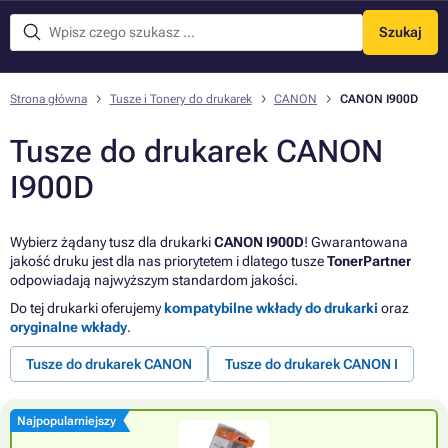
Szukaj
Menu
Strona główna
Tusze i Tonery do drukarek
CANON
CANON I900D
Tusze do drukarek CANON
I900D
Wybierz żądany tusz dla drukarki
CANON I900D
! Gwarantowana
jakość druku jest dla nas priorytetem i dlatego tusze
TonerPartner
odpowiadają najwyższym standardom jakości.
Do tej drukarki oferujemy
kompatybilne wkłady do drukarki
oraz
oryginalne wkłady
.
Tusze do drukarek CANON
Tusze do drukarek CANON I
Najpopularniejszy