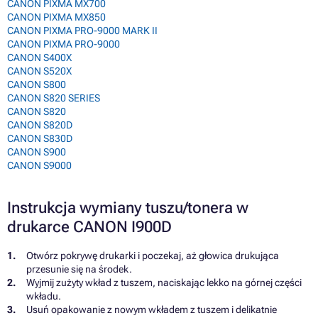
CANON PIXMA MX700
CANON PIXMA MX850
CANON PIXMA PRO-9000 MARK II
CANON PIXMA PRO-9000
CANON S400X
CANON S520X
CANON S800
CANON S820 SERIES
CANON S820
CANON S820D
CANON S830D
CANON S900
CANON S9000
Instrukcja wymiany tuszu/tonera w
drukarce CANON I900D
Otwórz pokrywę drukarki i poczekaj, aż głowica drukująca
przesunie się na środek.
Wyjmij zużyty wkład z tuszem, naciskając lekko na górnej części
wkładu.
Usuń opakowanie z nowym wkładem z tuszem i delikatnie