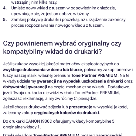
wstrząśnij nim kilka razy.
Umieść nowy wkład z tuszem w odpowiednim gnieździe,
upewniając się, że jest on dobrze włożony.
Zamknij pokrywę drukarki i poczekaj, aż urządzenie zakończy
proces rozpoznawania nowego wkładu z tuszem.
Czy powinienem wybrać oryginalny czy
kompatybilny wkład do drukarki?
Jeśli szukasz wysokiej jakości materiałów eksploatacyjnych do
zwykłego drukowania w domu lub biurze
, polecamy zakup tonerów i
tuszy naszej marki własnej premium
TonerPartner PREMIUM
. Na te
wkłady udzielamy
gwarancji na wypadek uszkodzenia drukarki
oraz
dożywotniej gwarancji
na części mechaniczne wkładu. Dodatkowo,
jeżeli Twoja drukarka nie widzi wkładu TonerPartner PREMIUM,
zgłaszasz reklamację, a my zwrócimy Ci pieniądze.
Jeżeli chcesz drukować zdjęcia lub
prezentacje
w wysokiej jakości,
zalecamy zakup
oryginalnych kolorów do drukarki
.
Do drukarki CANON I900D oferujemy wkłady kompatybilne 5 i
oryginalne wkłady 1.
Dzięki wkładom
TonerPartner PREMIUM
możesz
zaoszczędzić