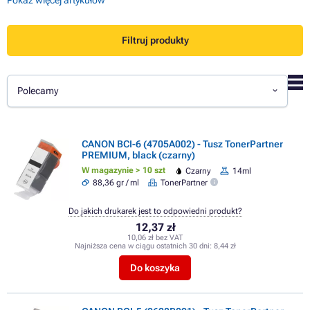
Filtruj produkty
Polecamy
CANON BCI-6 (4705A002) - Tusz TonerPartner
PREMIUM, black (czarny)
W magazynie > 10 szt
Czarny
14ml
88,36 gr / ml
TonerPartner
Do jakich drukarek jest to odpowiedni produkt?
12,37 zł
10,06 zł bez VAT
Najniższa cena w ciągu ostatnich 30 dni:
8,44 zł
Do koszyka