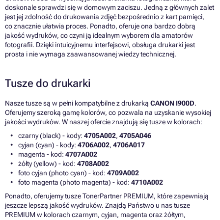
doskonale sprawdzi się w domowym zaciszu. Jedną z głównych zalet
jest jej zdolność do drukowania zdjęć bezpośrednio z kart pamięci,
co znacznie ułatwia proces. Ponadto, oferuje ona bardzo dobrą
jakość wydruków, co czyni ją idealnym wyborem dla amatorów
fotografii. Dzięki intuicyjnemu interfejsowi, obsługa drukarki jest
prosta i nie wymaga zaawansowanej wiedzy technicznej.
Tusze do drukarki
Nasze tusze są w pełni kompatybilne z drukarką
CANON I900D
.
Oferujemy szeroką gamę kolorów, co pozwala na uzyskanie wysokiej
jakości wydruków. W naszej ofercie znajdują się tusze w kolorach:
czarny (black) - kody:
4705A002
,
4705A046
cyjan (cyan) - kody:
4706A002
,
4706A017
magenta - kod:
4707A002
żółty (yellow) - kod:
4708A002
foto cyjan (photo cyan) - kod:
4709A002
foto magenta (photo magenta) - kod:
4710A002
Ponadto, oferujemy tusze TonerPartner PREMIUM, które zapewniają
jeszcze lepszą jakość wydruków. Znajdą Państwo u nas tusze
PREMIUM w kolorach czarnym, cyjan, magenta oraz żółtym,