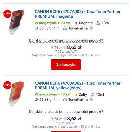
CANON BCI-6 (4707A002) - Tusz TonerPartner
- 11%
PREMIUM, magenta
W magazynie > 10 szt
Magenta
13ml
66,38 gr / ml
TonerPartner
Do jakich drukarek jest to odpowiedni produkt?
8,63 zł
9,74 zł
7,02 zł bez VAT
Najniższa cena w ciągu ostatnich 30 dni:
6,52 zł
Do koszyka
CANON BCI-6 (4708A002) - Tusz TonerPartner
- 11%
PREMIUM, yellow (żółty)
W magazynie > 10 szt
Żółty
13ml
66,38 gr / ml
TonerPartner
Do jakich drukarek jest to odpowiedni produkt?
8,63 zł
9,74 zł
7,02 zł bez VAT
Najniższa cena w ciągu ostatnich 30 dni:
6,45 zł