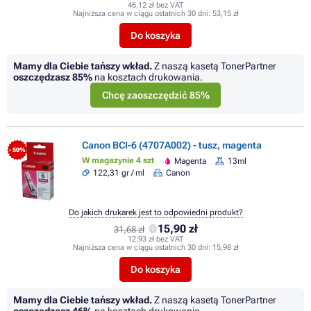
46,12 zł bez VAT
Najniższa cena w ciągu ostatnich 30 dni:
53,15 zł
Do koszyka
Mamy dla Ciebie tańszy wkład.
Z naszą kasetą TonerPartner
oszczędzasz
85%
na kosztach drukowania.
Chcę zaoszczędzić 85%
Canon BCI-6 (4707A002) - tusz, magenta
- 50%
W magazynie 4 szt
Magenta
13ml
122,31 gr / ml
Canon
Do jakich drukarek jest to odpowiedni produkt?
15,90 zł
31,68 zł
12,93 zł bez VAT
Najniższa cena w ciągu ostatnich 30 dni:
15,98 zł
Do koszyka
Mamy dla Ciebie tańszy wkład.
Z naszą kasetą TonerPartner