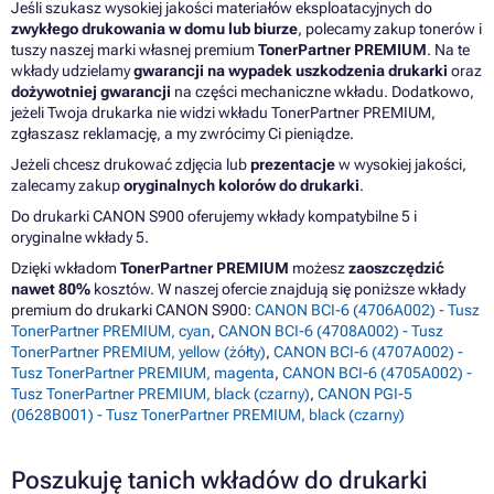
Jeśli szukasz wysokiej jakości materiałów eksploatacyjnych do
zwykłego drukowania w domu lub biurze
, polecamy zakup tonerów i
tuszy naszej marki własnej premium
TonerPartner PREMIUM
. Na te
wkłady udzielamy
gwarancji na wypadek uszkodzenia drukarki
oraz
dożywotniej gwarancji
na części mechaniczne wkładu. Dodatkowo,
jeżeli Twoja drukarka nie widzi wkładu TonerPartner PREMIUM,
zgłaszasz reklamację, a my zwrócimy Ci pieniądze.
Jeżeli chcesz drukować zdjęcia lub
prezentacje
w wysokiej jakości,
zalecamy zakup
oryginalnych kolorów do drukarki
.
Do drukarki CANON S900 oferujemy wkłady kompatybilne 5 i
oryginalne wkłady 5.
Dzięki wkładom
TonerPartner PREMIUM
możesz
zaoszczędzić
nawet 80%
kosztów. W naszej ofercie znajdują się poniższe wkłady
premium do drukarki CANON S900:
CANON BCI-6 (4706A002) - Tusz
TonerPartner PREMIUM, cyan
,
CANON BCI-6 (4708A002) - Tusz
TonerPartner PREMIUM, yellow (żółty)
,
CANON BCI-6 (4707A002) -
Tusz TonerPartner PREMIUM, magenta
,
CANON BCI-6 (4705A002) -
Tusz TonerPartner PREMIUM, black (czarny)
,
CANON PGI-5
(0628B001) - Tusz TonerPartner PREMIUM, black (czarny)
Poszukuję tanich wkładów do drukarki