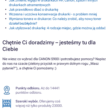
Jak zmienić wgląd w drukarkach HP, Canon, Epson i innych
drukarkach atramentowych
Jak prawidłowo dbać o drukarkę
Wczesna i uczciwa konserwacja drukarki - o problem mniej
Wymiana tonera w drukarce: Co należy zrobić, aby nowy toner
działał bezbłędnie?
Jak utylizować drukarkę: 4 rodzaje miejsc, gdzie można ją oddać
Chętnie Ci doradzimy – jesteśmy tu dla
Ciebie
Nie wiesz co wybrać dla CANON S900 i potrzebujesz pomocy? Napisz
do nas na czacie (zielony przycisk w prawym dolnym rogu „Masz
pytanie?”), a chętnie Ci pomożemy :)
Punkty odbioru.
Aż do 14441
punktów odbioru.
Szeroki wybór.
Oferujemy coś
więcej niż tylko produkty 23000.