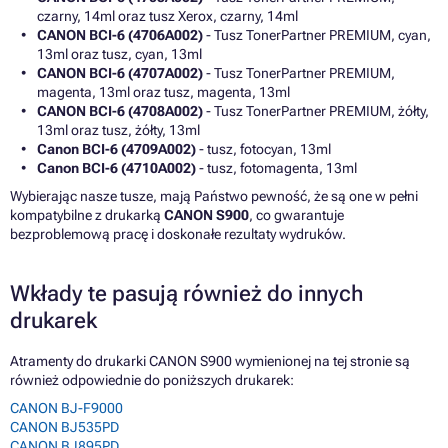
czarny, 14ml oraz tusz Xerox, czarny, 14ml
CANON BCI-6 (4706A002)
- Tusz TonerPartner PREMIUM, cyan,
13ml oraz tusz, cyan, 13ml
CANON BCI-6 (4707A002)
- Tusz TonerPartner PREMIUM,
magenta, 13ml oraz tusz, magenta, 13ml
CANON BCI-6 (4708A002)
- Tusz TonerPartner PREMIUM, żółty,
13ml oraz tusz, żółty, 13ml
Canon BCI-6 (4709A002)
- tusz, fotocyan, 13ml
Canon BCI-6 (4710A002)
- tusz, fotomagenta, 13ml
Wybierając nasze tusze, mają Państwo pewność, że są one w pełni
kompatybilne z drukarką
CANON S900
, co gwarantuje
bezproblemową pracę i doskonałe rezultaty wydruków.
Wkłady te pasują również do innych
drukarek
Atramenty do drukarki CANON S900 wymienionej na tej stronie są
również odpowiednie do poniższych drukarek:
CANON BJ-F9000
CANON BJ535PD
CANON BJ895PD