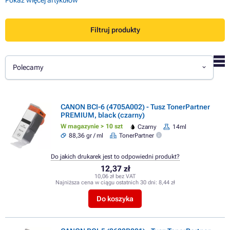
Filtruj produkty
Polecamy
CANON BCI-6 (4705A002) - Tusz TonerPartner
PREMIUM, black (czarny)
W magazynie > 10 szt
Czarny
14ml
88,36 gr / ml
TonerPartner
Do jakich drukarek jest to odpowiedni produkt?
12,37 zł
10,06 zł bez VAT
Najniższa cena w ciągu ostatnich 30 dni:
8,44 zł
Do koszyka