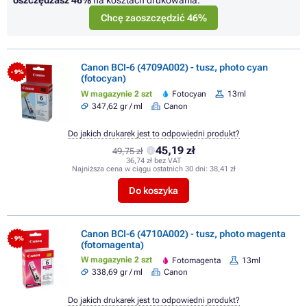
oszczędzasz
46%
na kosztach drukowania.
Chcę zaoszczędzić 46%
Canon BCI-6 (4709A002) - tusz, photo cyan
- 9%
(fotocyan)
W magazynie 2 szt
Fotocyan
13ml
347,62 gr / ml
Canon
Do jakich drukarek jest to odpowiedni produkt?
45,19 zł
49,75 zł
36,74 zł bez VAT
Najniższa cena w ciągu ostatnich 30 dni:
38,41 zł
Do koszyka
Canon BCI-6 (4710A002) - tusz, photo magenta
- 9%
(fotomagenta)
W magazynie 2 szt
Fotomagenta
13ml
338,69 gr / ml
Canon
Do jakich drukarek jest to odpowiedni produkt?