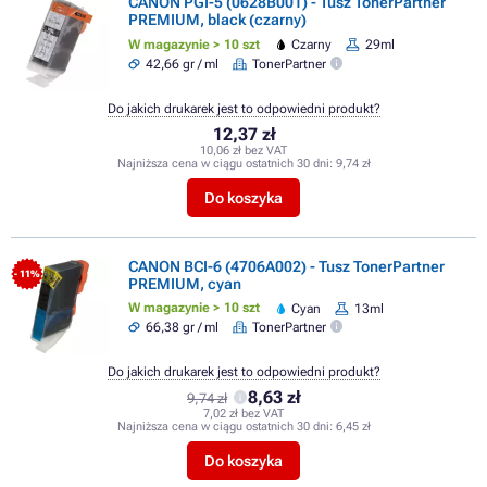
CANON PGI-5 (0628B001) - Tusz TonerPartner
PREMIUM, black (czarny)
W magazynie > 10 szt
Czarny
29ml
42,66 gr / ml
TonerPartner
Do jakich drukarek jest to odpowiedni produkt?
12,37 zł
10,06 zł bez VAT
Najniższa cena w ciągu ostatnich 30 dni:
9,74 zł
Do koszyka
CANON BCI-6 (4706A002) - Tusz TonerPartner
- 11%
PREMIUM, cyan
W magazynie > 10 szt
Cyan
13ml
66,38 gr / ml
TonerPartner
Do jakich drukarek jest to odpowiedni produkt?
8,63 zł
9,74 zł
7,02 zł bez VAT
Najniższa cena w ciągu ostatnich 30 dni:
6,45 zł
Do koszyka