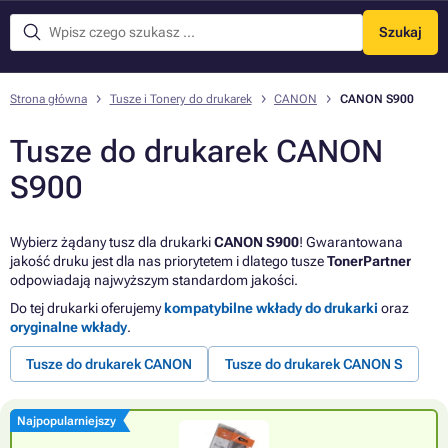
Szukaj
Menu
Strona główna
Tusze i Tonery do drukarek
CANON
CANON S900
Tusze do drukarek CANON
S900
Wybierz żądany tusz dla drukarki
CANON S900
! Gwarantowana
jakość druku jest dla nas priorytetem i dlatego tusze
TonerPartner
odpowiadają najwyższym standardom jakości.
Do tej drukarki oferujemy
kompatybilne wkłady do drukarki
oraz
oryginalne wkłady
.
Tusze do drukarek CANON
Tusze do drukarek CANON S
Najpopularniejszy