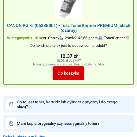
CANON PGI-5 (0628B001) - Tusz TonerPartner PREMIUM, black
(czarny)
W magazynie > 10 szt
Czarny
29ml
42,66 gr / ml
TonerPartner
Do jakich drukarek jest to odpowiedni produkt?
12,37 zł
10,06 zł bez VAT
Najniższa cena w ciągu ostatnich 30 dni:
9,74 zł
Do koszyka
Co to jest toner, kartridż lub cylinder optyczny i do czego
służą?
Mam kupić oryginalny czy nieoryginalny toner?
Pokaż więcej artykułów