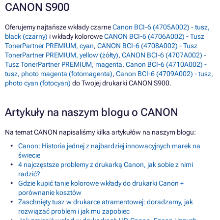
CANON S900
Oferujemy najtańsze wkłady czarne
Canon BCI-6 (4705A002) - tusz,
black (czarny)
i wkłady kolorowe
CANON BCI-6 (4706A002) - Tusz
TonerPartner PREMIUM, cyan
,
CANON BCI-6 (4708A002) - Tusz
TonerPartner PREMIUM, yellow (żółty)
,
CANON BCI-6 (4707A002) -
Tusz TonerPartner PREMIUM, magenta
,
Canon BCI-6 (4710A002) -
tusz, photo magenta (fotomagenta)
,
Canon BCI-6 (4709A002) - tusz,
photo cyan (fotocyan)
do Twojej drukarki CANON S900.
Artykuły na naszym blogu o CANON
Na temat CANON napisaliśmy kilka artykułów na naszym blogu:
Canon: Historia jednej z najbardziej innowacyjnych marek na
świecie
4 najczęstsze problemy z drukarką Canon, jak sobie z nimi
radzić?
Gdzie kupić tanie kolorowe wkłady do drukarki Canon +
porównanie kosztów
Zaschnięty tusz w drukarce atramentowej: doradzamy, jak
rozwiązać problem i jak mu zapobiec