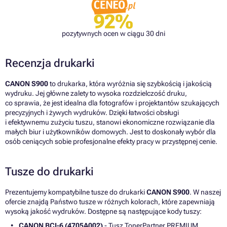
92%
pozytywnych ocen w ciągu 30 dni
Recenzja drukarki
CANON S900
to drukarka, która wyróżnia się szybkością i jakością
wydruku. Jej główne zalety to wysoka rozdzielczość druku,
co sprawia, że jest idealna dla fotografów i projektantów szukających
precyzyjnych i żywych wydruków. Dzięki łatwości obsługi
i efektywnemu zużyciu tuszu, stanowi ekonomiczne rozwiązanie dla
małych biur i użytkowników domowych. Jest to doskonały wybór dla
osób ceniących sobie profesjonalne efekty pracy w przystępnej cenie.
Tusze do drukarki
Prezentujemy kompatybilne tusze do drukarki
CANON S900
. W naszej
ofercie znajdą Państwo tusze w różnych kolorach, które zapewniają
wysoką jakość wydruków. Dostępne są następujące kody tuszy:
CANON BCI-6 (4705A002)
- Tusz TonerPartner PREMIUM,