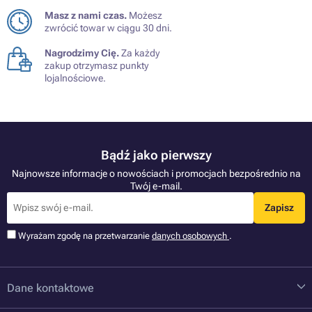
Masz z nami czas.
Możesz
zwrócić towar w ciągu 30 dni.
Nagrodzimy Cię.
Za każdy
zakup otrzymasz punkty
lojalnościowe.
Bądź jako pierwszy
Najnowsze informacje o nowościach i promocjach bezpośrednio na
Twój e-mail.
Zapisz
Wyrażam zgodę na przetwarzanie
danych osobowych
.
Dane kontaktowe