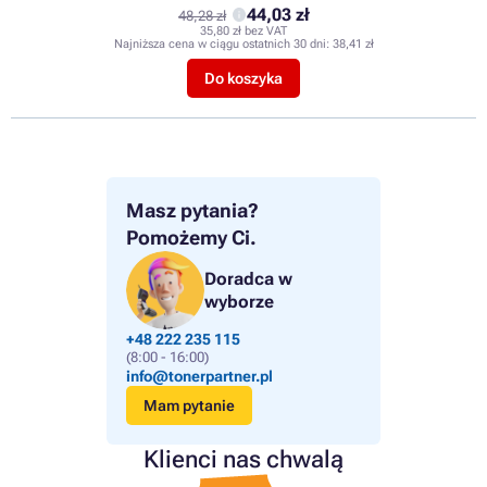
44,03 zł
48,28 zł
35,80 zł bez VAT
Najniższa cena w ciągu ostatnich 30 dni:
38,41 zł
Do koszyka
Masz pytania?
Pomożemy Ci.
Doradca w
wyborze
+48 222 235 115
(8:00 - 16:00)
info@tonerpartner.pl
Mam pytanie
Klienci nas chwalą