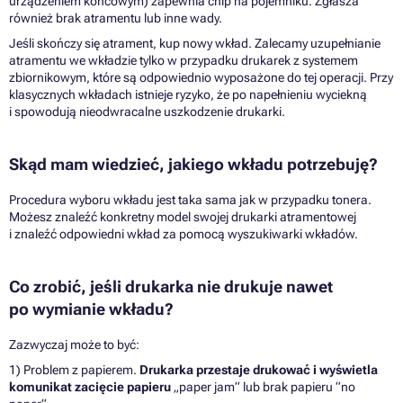
urządzeniem końcowym) zapewnia chip na pojemniku. Zgłasza
również brak atramentu lub inne wady.
Jeśli skończy się atrament, kup nowy wkład. Zalecamy uzupełnianie
atramentu we wkładzie tylko w przypadku drukarek z systemem
zbiornikowym, które są odpowiednio wyposażone do tej operacji. Przy
klasycznych wkładach istnieje ryzyko, że po napełnieniu wyciekną
i spowodują nieodwracalne uszkodzenie drukarki.
Skąd mam wiedzieć, jakiego wkładu potrzebuję?
Procedura wyboru wkładu jest taka sama jak w przypadku tonera.
Możesz znaleźć konkretny model swojej drukarki atramentowej
i znaleźć odpowiedni wkład za pomocą wyszukiwarki wkładów.
Co zrobić, jeśli drukarka nie drukuje nawet
po wymianie wkładu?
Zazwyczaj może to być:
1) Problem z papierem.
Drukarka przestaje drukować i wyświetla
komunikat zacięcie papieru
„paper jam“ lub brak papieru “no