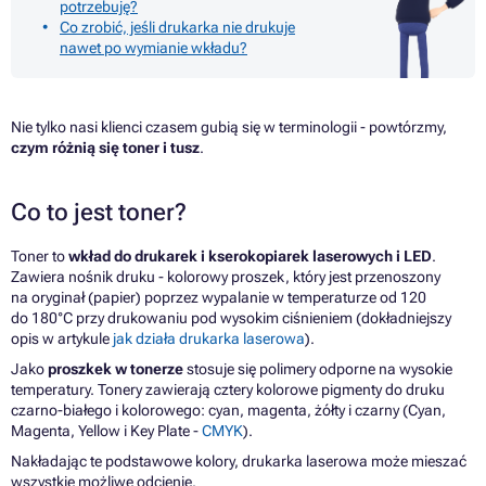
potrzebuję?
Co zrobić, jeśli drukarka nie drukuje
nawet po wymianie wkładu?
Nie tylko nasi klienci czasem gubią się w terminologii - powtórzmy,
czym różnią się toner i tusz
.
Co to jest toner?
Toner to
wkład do drukarek i kserokopiarek laserowych i LED
.
Zawiera nośnik druku - kolorowy proszek, który jest przenoszony
na oryginał (papier) poprzez wypalanie w temperaturze od 120
do 180°C przy drukowaniu pod wysokim ciśnieniem (dokładniejszy
opis w artykule
jak działa drukarka laserowa
).
Jako
proszkek w tonerze
stosuje się polimery odporne na wysokie
temperatury. Tonery zawierają cztery kolorowe pigmenty do druku
czarno-białego i kolorowego: cyan, magenta, żółty i czarny (Cyan,
Magenta, Yellow i Key Plate -
CMYK
).
Nakładając te podstawowe kolory, drukarka laserowa może mieszać
wszystkie możliwe odcienie.