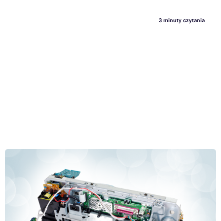
3 minuty czytania
Autopsja drukarki atramentowej: Funkcje i wady ważnych
elementów
Naciskasz przycisk i niczym magiczna różdżka jedynki i zera
przepływają z komputera do drukarki. W jednej chwili materializuje
dokument elektroniczny na czystym, pachnącym papierze.
Prawdopodobnie jest jasne, że w plastikowym pudełku nie ma małego