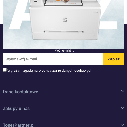
wyjaśniamy w prosty sposób, jak działa drukarka laserowa — od
Przeczytaj cały artykuł »
pierwszego sygnału z komputera aż po gotowy wydruk.
Bądź jako pierwszy
Najnowsze informacje o nowościach i promocjach bezpośrednio na
Twój e-mail.
Zapisz
Wyrażam zgodę na przetwarzanie
danych osobowych
.
Dane kontaktowe
Zakupy u nas
TonerPartner.pl