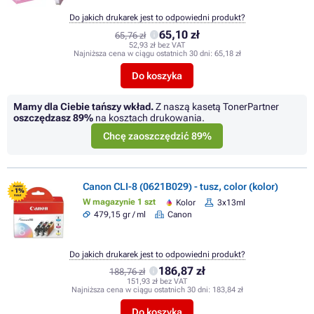
Do jakich drukarek jest to odpowiedni produkt?
65,10 zł
65,76 zł
52,93 zł bez VAT
Najniższa cena w ciągu ostatnich 30 dni:
65,18 zł
Do koszyka
Mamy dla Ciebie tańszy wkład.
Z naszą kasetą TonerPartner
oszczędzasz
89%
na kosztach drukowania.
Chcę zaoszczędzić 89%
Canon CLI-8 (0621B029) - tusz, color (kolor)
FLASH
- 1%
SALE
W magazynie 1 szt
Kolor
3x13ml
479,15 gr / ml
Canon
Do jakich drukarek jest to odpowiedni produkt?
186,87 zł
188,76 zł
151,93 zł bez VAT
Najniższa cena w ciągu ostatnich 30 dni:
183,84 zł
Do koszyka