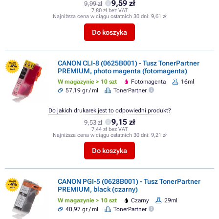
9,59 zł
9,99 zł
7,80 zł bez VAT
Najniższa cena w ciągu ostatnich 30 dni:
9,61 zł
Do koszyka
CANON CLI-8 (0625B001) - Tusz TonerPartner
FLASH
- 4%
PREMIUM, photo magenta (fotomagenta)
SALE
W magazynie > 10 szt
Fotomagenta
16ml
57,19 gr / ml
TonerPartner
Do jakich drukarek jest to odpowiedni produkt?
9,15 zł
9,53 zł
7,44 zł bez VAT
Najniższa cena w ciągu ostatnich 30 dni:
9,21 zł
Do koszyka
CANON PGI-5 (0628B001) - Tusz TonerPartner
FLASH
- 4%
PREMIUM, black (czarny)
SALE
W magazynie > 10 szt
Czarny
29ml
40,97 gr / ml
TonerPartner