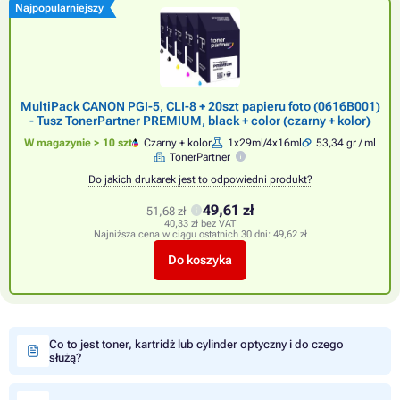
Najpopularniejszy
MultiPack CANON PGI-5, CLI-8 + 20szt papieru foto (0616B001)
- Tusz TonerPartner PREMIUM, black + color (czarny + kolor)
W magazynie > 10 szt
Czarny + kolor
1x29ml/4x16ml
53,34 gr / ml
TonerPartner
Do jakich drukarek jest to odpowiedni produkt?
49,61 zł
51,68 zł
40,33 zł bez VAT
Najniższa cena w ciągu ostatnich 30 dni:
49,62 zł
Do koszyka
Co to jest toner, kartridż lub cylinder optyczny i do czego
służą?