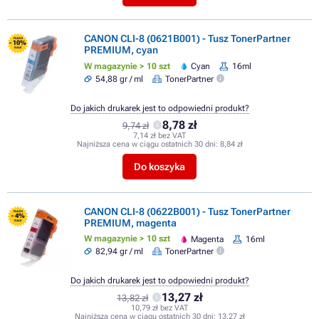
CANON CLI-8 (0621B001) - Tusz TonerPartner
FLASH
- 10%
PREMIUM, cyan
SALE
W magazynie > 10 szt
Cyan
16ml
54,88 gr / ml
TonerPartner
Do jakich drukarek jest to odpowiedni produkt?
8,78 zł
9,74 zł
7,14 zł bez VAT
Najniższa cena w ciągu ostatnich 30 dni:
8,84 zł
Do koszyka
CANON CLI-8 (0622B001) - Tusz TonerPartner
FLASH
- 4%
PREMIUM, magenta
SALE
W magazynie > 10 szt
Magenta
16ml
82,94 gr / ml
TonerPartner
Do jakich drukarek jest to odpowiedni produkt?
13,27 zł
13,82 zł
10,79 zł bez VAT
Najniższa cena w ciągu ostatnich 30 dni:
13,27 zł