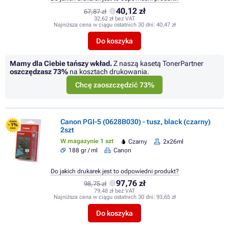
40,12 zł
67,87 zł
32,62 zł bez VAT
Najniższa cena w ciągu ostatnich 30 dni:
40,47 zł
Do koszyka
Mamy dla Ciebie tańszy wkład.
Z naszą kasetą TonerPartner
oszczędzasz
73%
na kosztach drukowania.
Chcę zaoszczędzić 73%
Canon PGI-5 (0628B030) - tusz, black (czarny)
FLASH
- 1%
2szt
SALE
W magazynie 1 szt
Czarny
2x26ml
188 gr / ml
Canon
Do jakich drukarek jest to odpowiedni produkt?
97,76 zł
98,75 zł
79,48 zł bez VAT
Najniższa cena w ciągu ostatnich 30 dni:
93,65 zł
Do koszyka