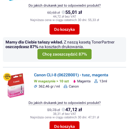
Do jakich drukarek jest to odpowiedni produkt?
55,01 zł
60,68 zł
44,72 zł bez VAT
Najniższa cena w ciągu ostatnich 30 dni:
55,33 zł
Do koszyka
Mamy dla Ciebie tańszy wkład.
Z naszą kasetą TonerPartner
oszczędzasz
87%
na kosztach drukowania.
Chcę zaoszczędzić 87%
Canon CLI-8 (0622B001) - tusz, magenta
FLASH
- 21%
SALE
W magazynie > 10 szt
Magenta
13ml
362,46 gr / ml
Canon
Do jakich drukarek jest to odpowiedni produkt?
47,12 zł
59,78 zł
38,31 zł bez VAT
Najniższa cena w ciągu ostatnich 30 dni:
47,51 zł
Do koszyka