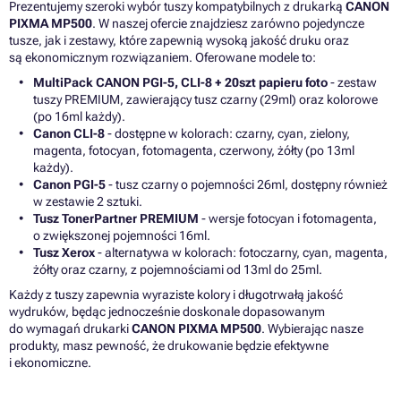
Prezentujemy szeroki wybór tuszy kompatybilnych z drukarką
CANON
PIXMA MP500
. W naszej ofercie znajdziesz zarówno pojedyncze
tusze, jak i zestawy, które zapewnią wysoką jakość druku oraz
są ekonomicznym rozwiązaniem. Oferowane modele to:
MultiPack CANON PGI-5, CLI-8 + 20szt papieru foto
- zestaw
tuszy PREMIUM, zawierający tusz czarny (29ml) oraz kolorowe
(po 16ml każdy).
Canon CLI-8
- dostępne w kolorach: czarny, cyan, zielony,
magenta, fotocyan, fotomagenta, czerwony, żółty (po 13ml
każdy).
Canon PGI-5
- tusz czarny o pojemności 26ml, dostępny również
w zestawie 2 sztuki.
Tusz TonerPartner PREMIUM
- wersje fotocyan i fotomagenta,
o zwiększonej pojemności 16ml.
Tusz Xerox
- alternatywa w kolorach: fotoczarny, cyan, magenta,
żółty oraz czarny, z pojemnościami od 13ml do 25ml.
Każdy z tuszy zapewnia wyraziste kolory i długotrwałą jakość
wydruków, będąc jednocześnie doskonale dopasowanym
do wymagań drukarki
CANON PIXMA MP500
. Wybierając nasze
produkty, masz pewność, że drukowanie będzie efektywne
i ekonomiczne.