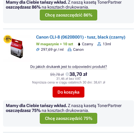
Mamy dla Ciebie tańszy wkład.
Z naszą kasetą TonerPartner
oszczędzasz
86%
na kosztach drukowania.
Chcę zaoszczędzić 86%
Canon CLI-8 (0620B001) - tusz, black (czarny)
FLASH
- 35%
SALE
W magazynie > 10 szt
Czarny
13ml
297,69 gr / ml
Canon
Do jakich drukarek jest to odpowiedni produkt?
38,70 zł
59,78 zł
31,46 zł bez VAT
Najniższa cena w ciągu ostatnich 30 dni:
38,61 zł
Do koszyka
Mamy dla Ciebie tańszy wkład.
Z naszą kasetą TonerPartner
oszczędzasz
75%
na kosztach drukowania.
Chcę zaoszczędzić 75%