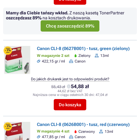
Mamy dla Ciebie tańszy wkład.
Z naszą kasetą TonerPartner
oszczędzasz
89%
na kosztach drukowania.
Chcę zaoszczędzić 89%
Canon CLI-8 (0627B001) - tusz, green (zielony)
FLASH
- 1%
SALE
W magazynie 2 szt
Zielony
13ml
422,15 gr / ml
Canon
Do jakich drukarek jest to odpowiedni produkt?
54,88 zł
55,43 zł
44,62 zł bez VAT
Najniższa cena w ciągu ostatnich 30 dni:
47,04 zł
Do koszyka
Canon CLI-8 (0626B001) - tusz, red (czerwony)
FLASH
- 1%
SALE
W magazynie 4 szt
Czerwony
13ml
477,85 gr / ml
Canon