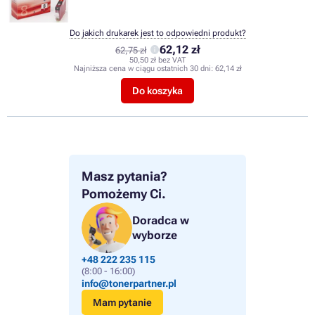
Do jakich drukarek jest to odpowiedni produkt?
62,12 zł
62,75 zł
50,50 zł bez VAT
Najniższa cena w ciągu ostatnich 30 dni:
62,14 zł
Do koszyka
Masz pytania?
Pomożemy Ci.
Doradca w
wyborze
+48 222 235 115
(8:00 - 16:00)
info@tonerpartner.pl
Mam pytanie