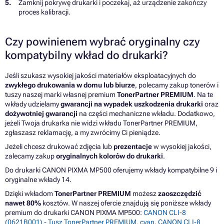
Zamknij pokrywę drukarki i poczekaj, aż urządzenie zakończy
proces kalibracji.
Czy powinienem wybrać oryginalny czy
kompatybilny wkład do drukarki?
Jeśli szukasz wysokiej jakości materiałów eksploatacyjnych do
zwykłego drukowania w domu lub biurze
, polecamy zakup tonerów i
tuszy naszej marki własnej premium
TonerPartner PREMIUM
. Na te
wkłady udzielamy
gwarancji na wypadek uszkodzenia drukarki
oraz
dożywotniej gwarancji
na części mechaniczne wkładu. Dodatkowo,
jeżeli Twoja drukarka nie widzi wkładu TonerPartner PREMIUM,
zgłaszasz reklamację, a my zwrócimy Ci pieniądze.
Jeżeli chcesz drukować zdjęcia lub
prezentacje
w wysokiej jakości,
zalecamy zakup
oryginalnych kolorów do drukarki
.
Do drukarki CANON PIXMA MP500 oferujemy wkłady kompatybilne 9 i
oryginalne wkłady 14.
Dzięki wkładom
TonerPartner PREMIUM
możesz
zaoszczędzić
nawet 80%
kosztów. W naszej ofercie znajdują się poniższe wkłady
premium do drukarki CANON PIXMA MP500:
CANON CLI-8
(0621B001) - Tusz TonerPartner PREMIUM, cyan
,
CANON CLI-8