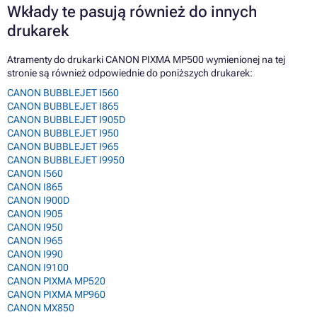
Wkłady te pasują również do innych
drukarek
Atramenty do drukarki CANON PIXMA MP500 wymienionej na tej
stronie są również odpowiednie do poniższych drukarek:
CANON BUBBLEJET I560
CANON BUBBLEJET I865
CANON BUBBLEJET I905D
CANON BUBBLEJET I950
CANON BUBBLEJET I965
CANON BUBBLEJET I9950
CANON I560
CANON I865
CANON I900D
CANON I905
CANON I950
CANON I965
CANON I990
CANON I9100
CANON PIXMA MP520
CANON PIXMA MP960
CANON MX850