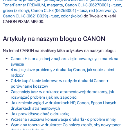
TonerPartner PREMIUM, magenta
,
Canon CLI-8 (0627B001) - tusz,
green (zielony)
,
Canon CLI-8 (0626B001) - tusz, red (czerwony)
,
Canon CLI-8 (0621B029) - tusz, color (kolor)
do Twojej drukarki
CANON PIXMA MP500.
Artykuły na naszym blogu o CANON
Na temat CANON napisaliśmy kilka artykułów na naszym blogu:
Canon: Historia jednej z najbardziej innowacyjnych marek na
świecie
4 najczęstsze problemy z drukarką Canon, jak sobie z nimi
radzić?
Gdzie kupić tanie kolorowe wkłady do drukarki Canon +
porównanie kosztów
Zaschnięty tusz w drukarce atramentowej: doradzamy, jak
rozwiązać problem i jak mu zapobiec
Jak zmienić wgląd w drukarkach HP, Canon, Epson i innych
drukarkach atramentowych
Jak prawidłowo dbać o drukarkę
Wczesna i uczciwa konserwacja drukarki - o problem mniej
Wymiana tonera w drukarce: Co należy zrobić, aby nowy toner