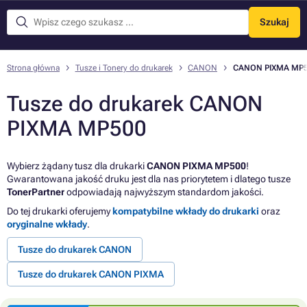
Szukaj
Menu
Strona główna
Tusze i Tonery do drukarek
CANON
CANON PIXMA MP
Tusze do drukarek CANON
PIXMA MP500
Wybierz żądany tusz dla drukarki
CANON PIXMA MP500
!
Gwarantowana jakość druku jest dla nas priorytetem i dlatego tusze
TonerPartner
odpowiadają najwyższym standardom jakości.
Do tej drukarki oferujemy
kompatybilne wkłady do drukarki
oraz
oryginalne wkłady
.
Tusze do drukarek CANON
Tusze do drukarek CANON PIXMA