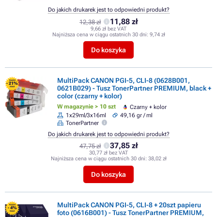
Do jakich drukarek jest to odpowiedni produkt?
11,88 zł
12,38 zł
9,66 zł bez VAT
Najniższa cena w ciągu ostatnich 30 dni:
9,74 zł
Do koszyka
MultiPack CANON PGI-5, CLI-8 (0628B001,
FLASH
- 21%
0621B029) - Tusz TonerPartner PREMIUM, black +
SALE
color (czarny + kolor)
W magazynie > 10 szt
Czarny + kolor
1x29ml/3x16ml
49,16 gr / ml
TonerPartner
Do jakich drukarek jest to odpowiedni produkt?
37,85 zł
47,75 zł
30,77 zł bez VAT
Najniższa cena w ciągu ostatnich 30 dni:
38,02 zł
Do koszyka
MultiPack CANON PGI-5, CLI-8 + 20szt papieru
FLASH
- 4%
foto (0616B001) - Tusz TonerPartner PREMIUM,
SALE