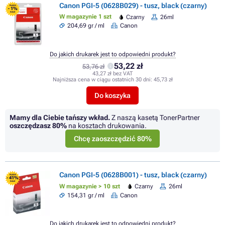
Canon PGI-5 (0628B029) - tusz, black (czarny)
FLASH
- 1%
SALE
W magazynie 1 szt
Czarny
26ml
204,69 gr / ml
Canon
Do jakich drukarek jest to odpowiedni produkt?
53,22 zł
53,76 zł
43,27 zł bez VAT
Najniższa cena w ciągu ostatnich 30 dni:
45,73 zł
Do koszyka
Mamy dla Ciebie tańszy wkład.
Z naszą kasetą TonerPartner
oszczędzasz
80%
na kosztach drukowania.
Chcę zaoszczędzić 80%
Canon PGI-5 (0628B001) - tusz, black (czarny)
FLASH
- 41%
SALE
W magazynie > 10 szt
Czarny
26ml
154,31 gr / ml
Canon
Do jakich drukarek jest to odpowiedni produkt?