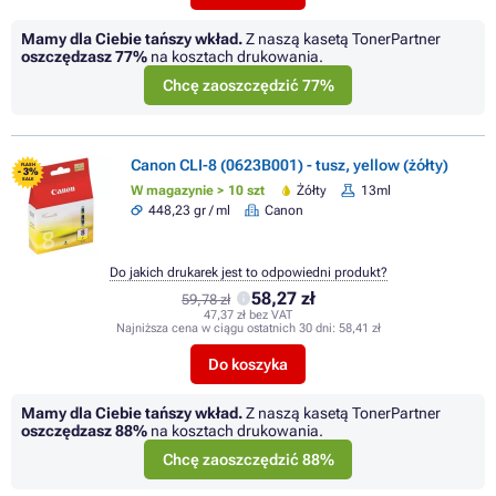
Mamy dla Ciebie tańszy wkład.
Z naszą kasetą TonerPartner
oszczędzasz
77%
na kosztach drukowania.
Chcę zaoszczędzić 77%
Canon CLI-8 (0623B001) - tusz, yellow (żółty)
FLASH
- 3%
SALE
W magazynie > 10 szt
Żółty
13ml
448,23 gr / ml
Canon
Do jakich drukarek jest to odpowiedni produkt?
58,27 zł
59,78 zł
47,37 zł bez VAT
Najniższa cena w ciągu ostatnich 30 dni:
58,41 zł
Do koszyka
Mamy dla Ciebie tańszy wkład.
Z naszą kasetą TonerPartner
oszczędzasz
88%
na kosztach drukowania.
Chcę zaoszczędzić 88%