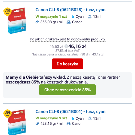
Canon CLI-8 (0621B028) - tusz, cyan
FLASH
- 1%
SALE
W magazynie 1 szt
Cyan
13ml
355,08 gr / ml
Canon
Do jakich drukarek jest to odpowiedni produkt?
46,16 zł
46,63 zł
37,53 zł bez VAT
Najniższa cena w ciągu ostatnich 30 dni:
43,12 zł
Do koszyka
Mamy dla Ciebie tańszy wkład.
Z naszą kasetą TonerPartner
oszczędzasz
85%
na kosztach drukowania.
Chcę zaoszczędzić 85%
Canon CLI-8 (0621B001) - tusz, cyan
FLASH
- 9%
SALE
W magazynie 9 szt
Cyan
13ml
423,15 gr / ml
Canon