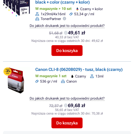
black + color (czarny + kolor)
W magazynie > 10 szt
Czarny + kolor
1x29ml/4x16ml
53,34 gr / ml
TonerPartner
Do jakich drukarek jest to odpowiedni produkt?
49,61 zł
51,68 zł
40,33 zł bez VAT
Najniższa cena w ciągu ostatnich 30 dni:
49,62 zł
Do koszyka
Canon CLI-8 (0620B029) - tusz, black (czarny)
FLASH
- 4%
SALE
W magazynie 1 szt
Czarny
13ml
536 gr / ml
Canon
Do jakich drukarek jest to odpowiedni produkt?
69,68 zł
72,37 zł
56,65 zł bez VAT
Najniższa cena w ciągu ostatnich 30 dni:
70,38 zł
Do koszyka