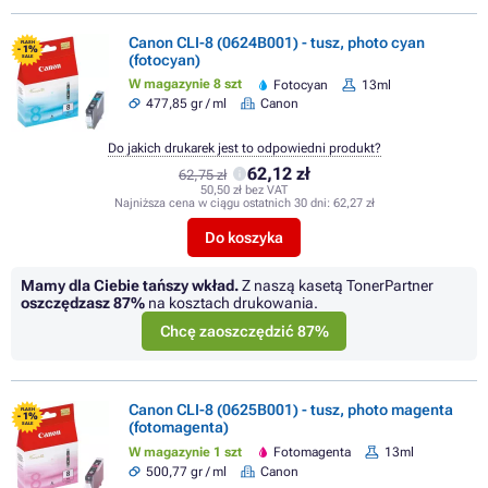
Canon CLI-8 (0624B001) - tusz, photo cyan
FLASH
- 1%
(fotocyan)
SALE
W magazynie 8 szt
Fotocyan
13ml
477,85 gr / ml
Canon
Do jakich drukarek jest to odpowiedni produkt?
62,12 zł
62,75 zł
50,50 zł bez VAT
Najniższa cena w ciągu ostatnich 30 dni:
62,27 zł
Do koszyka
Mamy dla Ciebie tańszy wkład.
Z naszą kasetą TonerPartner
oszczędzasz
87%
na kosztach drukowania.
Chcę zaoszczędzić 87%
Canon CLI-8 (0625B001) - tusz, photo magenta
FLASH
- 1%
(fotomagenta)
SALE
W magazynie 1 szt
Fotomagenta
13ml
500,77 gr / ml
Canon