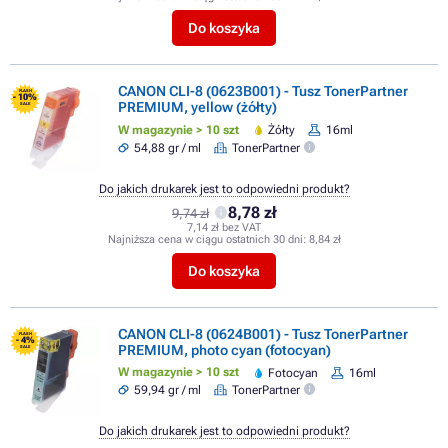
Do koszyka
CANON CLI-8 (0623B001) - Tusz TonerPartner
FLASH
- 10%
PREMIUM, yellow (żółty)
SALE
W magazynie > 10 szt
Żółty
16ml
54,88 gr / ml
TonerPartner
Do jakich drukarek jest to odpowiedni produkt?
8,78 zł
9,74 zł
7,14 zł bez VAT
Najniższa cena w ciągu ostatnich 30 dni:
8,84 zł
Do koszyka
CANON CLI-8 (0624B001) - Tusz TonerPartner
FLASH
- 4%
PREMIUM, photo cyan (fotocyan)
SALE
W magazynie > 10 szt
Fotocyan
16ml
59,94 gr / ml
TonerPartner
Do jakich drukarek jest to odpowiedni produkt?