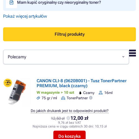
Mam kupić oryginalny czy nieoryginalny toner?
Pokaż więcej artykułów
Filtruj produkty
Polecamy
CANON CLI-8 (0620B001) - Tusz TonerPartner
FLASH
- 4%
PREMIUM, black (czarny)
SALE
W magazynie > 10 szt
Czarny
16ml
75 gr / ml
TonerPartner
Do jakich drukarek jest to odpowiedni produkt?
12,00 zł
12,50 zł
9,76 zł bez VAT
Najniższa cena w ciągu ostatnich 30 dni:
10,15 zł
Do koszyka