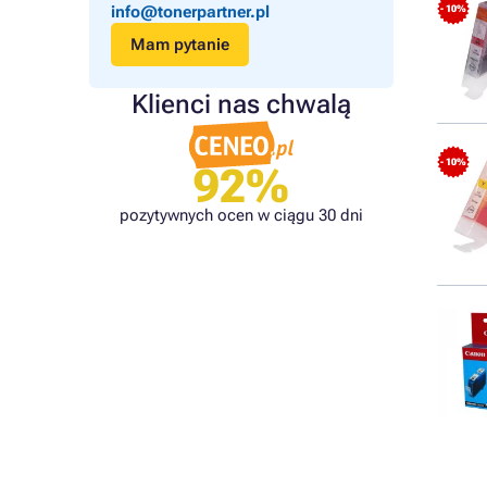
info@tonerpartner.pl
- 10%
Mam pytanie
Klienci nas chwalą
- 10%
92%
pozytywnych ocen w ciągu 30 dni