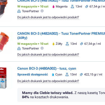
CANON BCI-3 (4481A002) - Tusz TonerPartner PREMI
W magazynie > 10 szt
Magenta
13ml
67,54 gr / m
TonerPartner
Do jakich drukarek jest to odpowiedni produkt?
CANON BCI-3 (4482A002) - Tusz TonerPartner PREMIU
(żółty)
W magazynie > 10 szt
Żółty
13ml
67,54 gr / ml
TonerPartner
Do jakich drukarek jest to odpowiedni produkt?
Canon BCI-3 (4480A002) - tusz, cyan
Sprawdź dostępność
Cyan
13ml
422,15 gr / ml
Do jakich drukarek jest to odpowiedni produkt?
Mamy dla Ciebie tańszy wkład.
Z naszą kasetą Ton
84%
na kosztach drukowania.