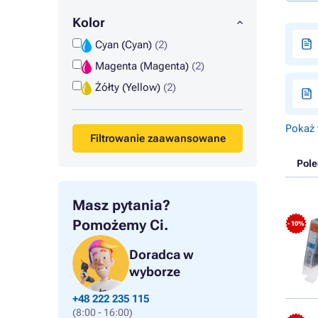
Kolor
Cyan (Cyan)
(2)
Magenta (Magenta)
(2)
Żółty (Yellow)
(2)
Pokaż 
Filtrowanie zaawansowane
Pol
Masz pytania?
Pomożemy Ci.
- 10%
Doradca w
wyborze
+48 222 235 115
(8:00 - 16:00)