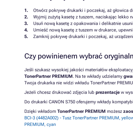
Otwórz pokrywę drukarki i poczekaj, aż głowica d
Wyjmij zużytą kasetę z tuszem, naciskając lekko n
Usuń nową kasetę z opakowania i delikatnie usuni
Umieść nową kasetę z tuszem w drukarce, upewnia
Zamknij pokrywę drukarki i poczekaj, aż urządzenie
Czy powinienem wybrać oryginaln
Jeśli szukasz wysokiej jakości materiałów eksploatac
TonerPartner PREMIUM
. Na te wkłady udzielamy
gwar
Twoja drukarka nie widzi wkładu TonerPartner PREMIU
Jeżeli chcesz drukować zdjęcia lub
prezentacje
w wyso
Do drukarki CANON S750 oferujemy wkłady kompatybiln
Dzięki wkładom
TonerPartner PREMIUM
możesz
zaos
BCI-3 (4482A002) - Tusz TonerPartner PREMIUM, yellow
PREMIUM, cyan