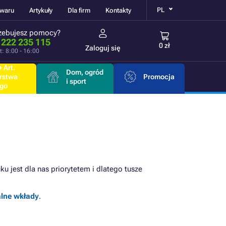
PL
owaru
Artykuły
Dla firm
Kontakty
zebujesz pomocy?
 222 235 115
0 zł
Zaloguj się
t: 8:00 - 16:00
 Art.
Dom, ogród
rstwa
Promocja
i sport
go
u jest dla nas priorytetem i dlatego tusze
alne wkłady
.