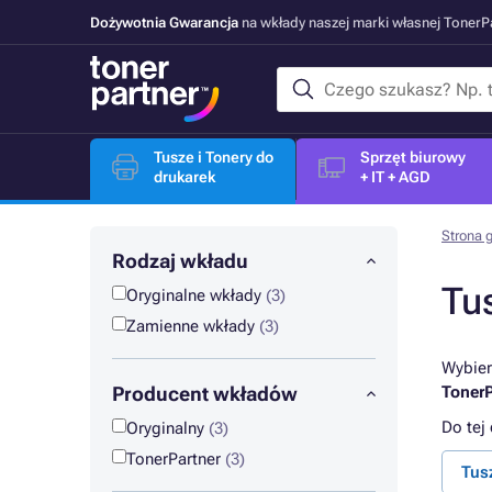
Dożywotnia Gwarancja
na wkłady naszej marki własnej Toner
Tusze i Tonery do
Sprzęt biurowy
drukarek
+ IT + AGD
Strona 
Rodzaj wkładu
Tu
Oryginalne wkłady
(3)
Zamienne wkłady
(3)
Wybier
Producent wkładów
TonerP
Do tej
Oryginalny
(3)
TonerPartner
(3)
Tus