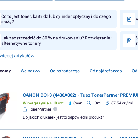
Co to jest toner, kartridż lub cylinder optyczny i do czego
M
służą?
Jak zaoszczędzić do 80 % na drukowaniu? Rozwiązanie:
5
alternatywne tonery
s
więcej artykułów
ecamy
Wg nazwy
Od najtańszego
Od najdroższego
Od
CANON BCI-3 (4480A002) - Tusz TonerPartner PREMIU
W magazynie > 10 szt
Cyan
13ml
67,54 gr / ml
TonerPartner
Do jakich drukarek jest to odpowiedni produkt?