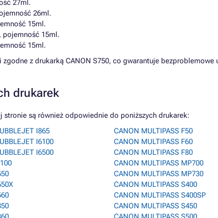
ość 27ml.
pojemność 26ml.
ojemność 15ml.
, pojemność 15ml.
ojemność 15ml.
ni zgodne z drukarką CANON S750, co gwarantuje bezproblemowe 
ch drukarek
 stronie są również odpowiednie do poniższych drukarek:
UBBLEJET I865
CANON MULTIPASS F50
UBBLEJET I6100
CANON MULTIPASS F60
UBBLEJET I6500
CANON MULTIPASS F80
100
CANON MULTIPASS MP700
550
CANON MULTIPASS MP730
550X
CANON MULTIPASS S400
560
CANON MULTIPASS S400SP
850
CANON MULTIPASS S450
860
CANON MULTIPASS S500