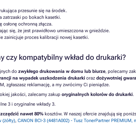
rukująca przesunie się na środek.
a zatrzaski po bokach kasetki.
ę osłonę ochronną złącza.
jąc się, że jest prawidłowo umieszczona w gnieździe.
 zainicjuje proces kalibracji nowej kasetki.
y czy kompatybilny wkład do drukarki?
yjnych do
zwykłego drukowania w domu lub biurze
, polecamy zak
ancji na wypadek uszkodzenia drukarki
oraz
dożywotniej gwara
M, zgłaszasz reklamację, a my zwrócimy Ci pieniądze.
kiej jakości, zalecamy zakup
oryginalnych kolorów do drukarki
.
e 3 i oryginalne wkłady 3.
zczędzić nawet 80%
kosztów. W naszej ofercie znajdują się pon
 (żółty)
,
CANON BCI-3 (4481A002) - Tusz TonerPartner PREMIUM, 