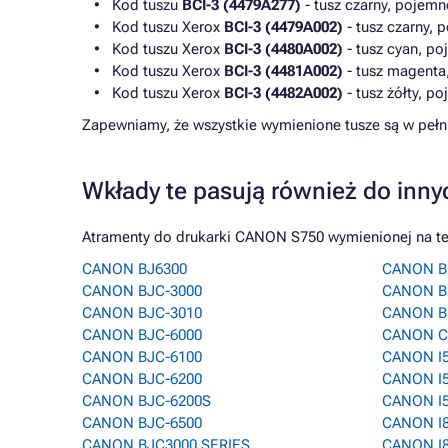
Kod tuszu
BCI-3 (4479A277)
- tusz czarny, pojemn
Kod tuszu Xerox
BCI-3 (4479A002)
- tusz czarny, 
Kod tuszu Xerox
BCI-3 (4480A002)
- tusz cyan, p
Kod tuszu Xerox
BCI-3 (4481A002)
- tusz magenta
Kod tuszu Xerox
BCI-3 (4482A002)
- tusz żółty, p
Zapewniamy, że wszystkie wymienione tusze są w peł
Wkłady te pasują również do inny
Atramenty do drukarki CANON S750 wymienionej na tej
CANON BJ6300
CANON B
CANON BJC-3000
CANON B
CANON BJC-3010
CANON B
CANON BJC-6000
CANON C
CANON BJC-6100
CANON I
CANON BJC-6200
CANON I
CANON BJC-6200S
CANON I
CANON BJC-6500
CANON I
CANON BJC3000 SERIES
CANON I