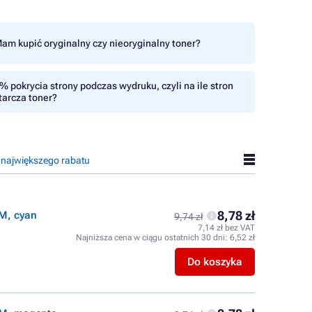
am kupić oryginalny czy nieoryginalny toner?
% pokrycia strony podczas wydruku, czyli na ile stron
tarcza toner?
 największego rabatu
8,78 zł
M, cyan
9,74 zł
7,14 zł bez VAT
Najniższa cena w ciągu ostatnich 30 dni:
6,52 zł
Do koszyka