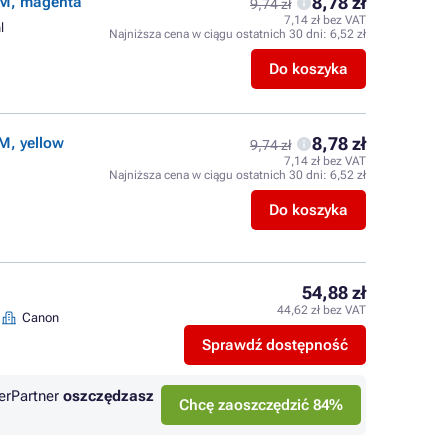
8,78 zł
UM, magenta
9,74 zł
7,14 zł bez VAT
l
Najniższa cena w ciągu ostatnich 30 dni:
6,52 zł
Do koszyka
8,78 zł
M, yellow
9,74 zł
7,14 zł bez VAT
Najniższa cena w ciągu ostatnich 30 dni:
6,52 zł
Do koszyka
54,88 zł
44,62 zł bez VAT
Canon
Sprawdź dostępność
erPartner
oszczędzasz
Chcę zaoszczędzić 84%