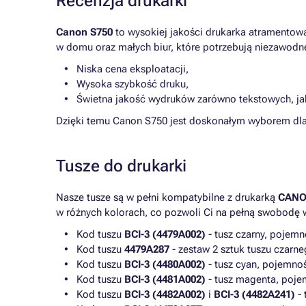
Recenzja drukarki
Canon S750
to wysokiej jakości drukarka atramentowa
w domu oraz małych biur, które potrzebują niezawodne
Niska cena eksploatacji,
Wysoka szybkość druku,
Świetna jakość wydruków zarówno tekstowych, jak 
Dzięki temu Canon S750 jest doskonałym wyborem dla
Tusze do drukarki
Nasze tusze są w pełni kompatybilne z drukarką
CANO
w różnych kolorach, co pozwoli Ci na pełną swobodę 
Kod tuszu
BCI-3 (4479A002)
- tusz czarny, pojemn
Kod tuszu
4479A287
- zestaw 2 sztuk tuszu czarne
Kod tuszu
BCI-3 (4480A002)
- tusz cyan, pojemno
Kod tuszu
BCI-3 (4481A002)
- tusz magenta, poje
Kod tuszu
BCI-3 (4482A002)
i
BCI-3 (4482A241)
- 