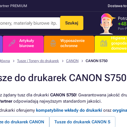
Partner PREMIUM
Dostawa t
Potr
Szukaj
+48
Pon-P
Higiena +
Artykuły
Wyposażenie
gospoda
biurowe
ochronne
domowe
główna
Tusze i Tonery do drukarek
CANON
CANON S750
sze do drukarek CANON S750
z żądany tusz dla drukarki
CANON S750
! Gwarantowana jakość druk
artner
odpowiadają najwyższym standardom jakości.
 drukarki oferujemy
kompatybilne wkłady do drukarki
oraz
orygin
ze do drukarek CANON
Tusze do drukarek CANON S