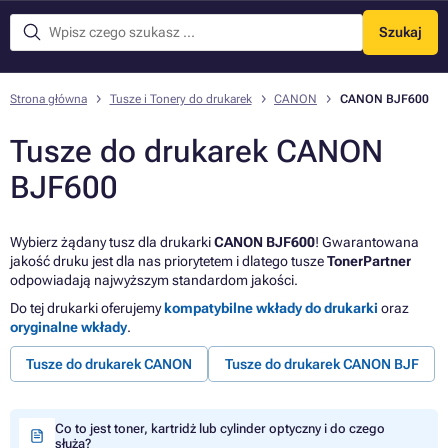
Szukaj
Menu
Strona główna
Tusze i Tonery do drukarek
CANON
CANON BJF600
Tusze do drukarek CANON
BJF600
Wybierz żądany tusz dla drukarki
CANON BJF600
! Gwarantowana
jakość druku jest dla nas priorytetem i dlatego tusze
TonerPartner
odpowiadają najwyższym standardom jakości.
Do tej drukarki oferujemy
kompatybilne wkłady do drukarki
oraz
oryginalne wkłady
.
Tusze do drukarek CANON
Tusze do drukarek CANON BJF
Co to jest toner, kartridż lub cylinder optyczny i do czego
służą?