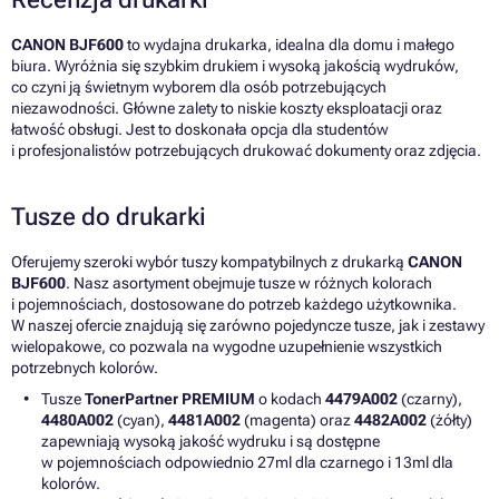
CANON BJF600
to wydajna drukarka, idealna dla domu i małego
biura. Wyróżnia się szybkim drukiem i wysoką jakością wydruków,
co czyni ją świetnym wyborem dla osób potrzebujących
niezawodności. Główne zalety to niskie koszty eksploatacji oraz
łatwość obsługi. Jest to doskonała opcja dla studentów
i profesjonalistów potrzebujących drukować dokumenty oraz zdjęcia.
Tusze do drukarki
Oferujemy szeroki wybór tuszy kompatybilnych z drukarką
CANON
BJF600
. Nasz asortyment obejmuje tusze w różnych kolorach
i pojemnościach, dostosowane do potrzeb każdego użytkownika.
W naszej ofercie znajdują się zarówno pojedyncze tusze, jak i zestawy
wielopakowe, co pozwala na wygodne uzupełnienie wszystkich
potrzebnych kolorów.
Tusze
TonerPartner PREMIUM
o kodach
4479A002
(czarny),
4480A002
(cyan),
4481A002
(magenta) oraz
4482A002
(żółty)
zapewniają wysoką jakość wydruku i są dostępne
w pojemnościach odpowiednio 27ml dla czarnego i 13ml dla
kolorów.