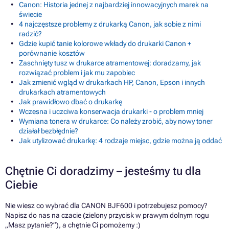
Canon: Historia jednej z najbardziej innowacyjnych marek na
świecie
4 najczęstsze problemy z drukarką Canon, jak sobie z nimi
radzić?
Gdzie kupić tanie kolorowe wkłady do drukarki Canon +
porównanie kosztów
Zaschnięty tusz w drukarce atramentowej: doradzamy, jak
rozwiązać problem i jak mu zapobiec
Jak zmienić wgląd w drukarkach HP, Canon, Epson i innych
drukarkach atramentowych
Jak prawidłowo dbać o drukarkę
Wczesna i uczciwa konserwacja drukarki - o problem mniej
Wymiana tonera w drukarce: Co należy zrobić, aby nowy toner
działał bezbłędnie?
Jak utylizować drukarkę: 4 rodzaje miejsc, gdzie można ją oddać
Chętnie Ci doradzimy – jesteśmy tu dla
Ciebie
Nie wiesz co wybrać dla CANON BJF600 i potrzebujesz pomocy?
Napisz do nas na czacie (zielony przycisk w prawym dolnym rogu
„Masz pytanie?”), a chętnie Ci pomożemy :)