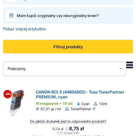
Mam kupić oryginalny czy nieoryginalny toner?
Pokaż więcej artykułów
Filtruj produkty
Polecamy
CANON BCI-3 (4480A002) - Tusz TonerPartner
- 10%
PREMIUM, cyan
W magazynie > 10 szt
Cyan
13ml
67,31 gr / ml
TonerPartner
Do jakich drukarek jest to odpowiedni produkt?
8,75 zł
9,74 zł
7,11 zł bez VAT