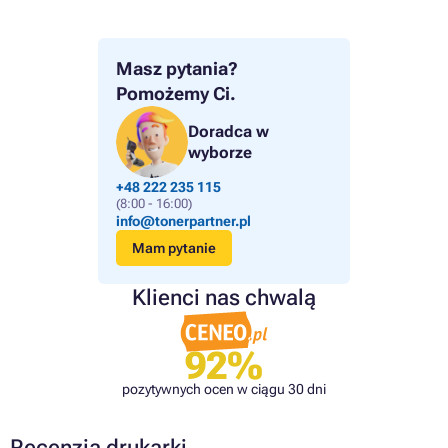
Masz pytania?
Pomożemy Ci.
Doradca w
wyborze
+48 222 235 115
(8:00 - 16:00)
info@tonerpartner.pl
Mam pytanie
Klienci nas chwalą
92%
pozytywnych ocen w ciągu 30 dni
Recenzja drukarki