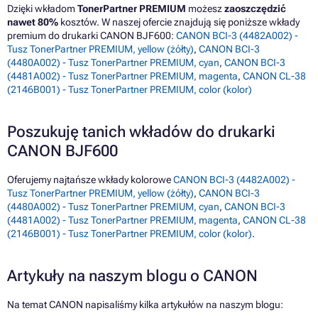
Dzięki wkładom
TonerPartner PREMIUM
możesz
zaoszczędzić
nawet 80%
kosztów. W naszej ofercie znajdują się poniższe wkłady
premium do drukarki CANON BJF600:
CANON BCI-3 (4482A002) -
Tusz TonerPartner PREMIUM, yellow (żółty)
,
CANON BCI-3
(4480A002) - Tusz TonerPartner PREMIUM, cyan
,
CANON BCI-3
(4481A002) - Tusz TonerPartner PREMIUM, magenta
,
CANON CL-38
(2146B001) - Tusz TonerPartner PREMIUM, color (kolor)
Poszukuję tanich wkładów do drukarki
CANON BJF600
Oferujemy najtańsze wkłady kolorowe
CANON BCI-3 (4482A002) -
Tusz TonerPartner PREMIUM, yellow (żółty)
,
CANON BCI-3
(4480A002) - Tusz TonerPartner PREMIUM, cyan
,
CANON BCI-3
(4481A002) - Tusz TonerPartner PREMIUM, magenta
,
CANON CL-38
(2146B001) - Tusz TonerPartner PREMIUM, color (kolor)
.
Artykuły na naszym blogu o CANON
Na temat CANON napisaliśmy kilka artykułów na naszym blogu: