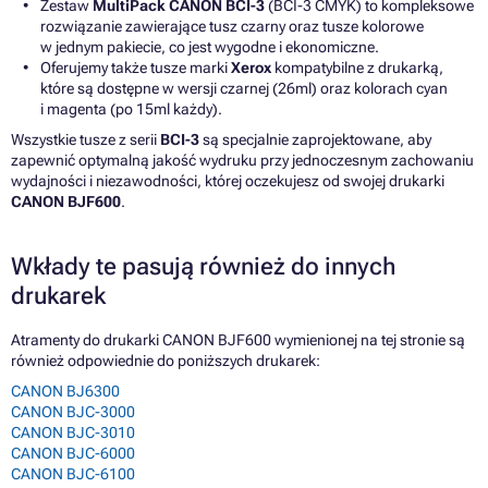
Zestaw
MultiPack CANON BCI-3
(BCI-3 CMYK) to kompleksowe
rozwiązanie zawierające tusz czarny oraz tusze kolorowe
w jednym pakiecie, co jest wygodne i ekonomiczne.
Oferujemy także tusze marki
Xerox
kompatybilne z drukarką,
które są dostępne w wersji czarnej (26ml) oraz kolorach cyan
i magenta (po 15ml każdy).
Wszystkie tusze z serii
BCI-3
są specjalnie zaprojektowane, aby
zapewnić optymalną jakość wydruku przy jednoczesnym zachowaniu
wydajności i niezawodności, której oczekujesz od swojej drukarki
CANON BJF600
.
Wkłady te pasują również do innych
drukarek
Atramenty do drukarki CANON BJF600 wymienionej na tej stronie są
również odpowiednie do poniższych drukarek:
CANON BJ6300
CANON BJC-3000
CANON BJC-3010
CANON BJC-6000
CANON BJC-6100