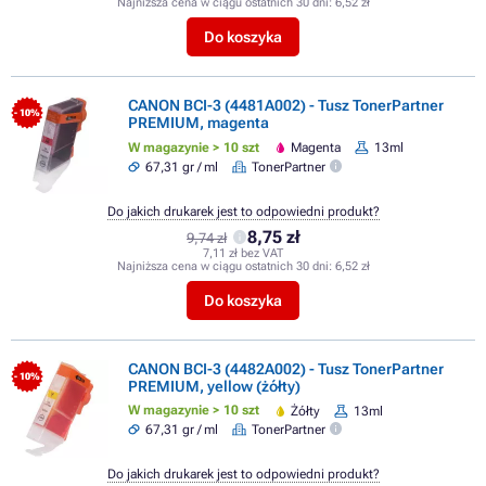
Najniższa cena w ciągu ostatnich 30 dni:
6,52 zł
Do koszyka
CANON BCI-3 (4481A002) - Tusz TonerPartner
- 10%
PREMIUM, magenta
W magazynie > 10 szt
Magenta
13ml
67,31 gr / ml
TonerPartner
Do jakich drukarek jest to odpowiedni produkt?
8,75 zł
9,74 zł
7,11 zł bez VAT
Najniższa cena w ciągu ostatnich 30 dni:
6,52 zł
Do koszyka
CANON BCI-3 (4482A002) - Tusz TonerPartner
- 10%
PREMIUM, yellow (żółty)
W magazynie > 10 szt
Żółty
13ml
67,31 gr / ml
TonerPartner
Do jakich drukarek jest to odpowiedni produkt?