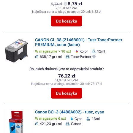
8,75 zł
9,74 zł
7,11 zł bez VAT
Najniższa cena w ciągu ostatnich 30 dni:
6,52 zł
Do koszyka
CANON CL-38 (2146B001) - Tusz TonerPartner
PREMIUM, color (kolor)
W magazynie > 10 szt
Kolor
12ml
635,17 gr / ml
TonerPartner
Do jakich drukarek jest to odpowiedni produkt?
76,22 zł
61,97 zł bez VAT
Najniższa cena w ciągu ostatnich 30 dni:
73,17 zł
Do koszyka
Canon BCI-3 (4480A002) - tusz, cyan
W magazynie 6 szt
Cyan
13ml
421,23 gr / ml
Canon