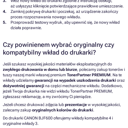
Włóż nowy wkład do drukarki zgodnie z instrukcją obsługi,
aż usłyszysz kliknięcie potwierdzające prawidłowe umieszczenie.
Zamknij pokrywę drukarki i poczekaj, aż urządzenie zakończy
proces rozpoznawania nowego wkładu.
Przeprowadź testowy wydruk, aby upewnić się, że nowy wkład
działa poprawnie.
Czy powinienem wybrać oryginalny czy
kompatybilny wkład do drukarki?
Jeśli szukasz wysokiej jakości materiałów eksploatacyjnych do
zwykłego drukowania w domu lub biurze
, polecamy zakup tonerów i
tuszy naszej marki własnej premium
TonerPartner PREMIUM
. Na te
wkłady udzielamy
gwarancji na wypadek uszkodzenia drukarki
oraz
dożywotniej gwarancji
na części mechaniczne wkładu. Dodatkowo,
jeżeli Twoja drukarka nie widzi wkładu TonerPartner PREMIUM,
zgłaszasz reklamację, a my zwrócimy Ci pieniądze.
Jeżeli chcesz drukować zdjęcia lub
prezentacje
w wysokiej jakości,
zalecamy zakup
oryginalnych kolorów do drukarki
.
Do drukarki CANON BJF600 oferujemy wkłady kompatybilne 4 i
oryginalne wkłady 3.