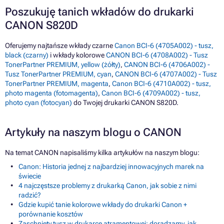
Poszukuję tanich wkładów do drukarki
CANON S820D
Oferujemy najtańsze wkłady czarne
Canon BCI-6 (4705A002) - tusz,
black (czarny)
i wkłady kolorowe
CANON BCI-6 (4708A002) - Tusz
TonerPartner PREMIUM, yellow (żółty)
,
CANON BCI-6 (4706A002) -
Tusz TonerPartner PREMIUM, cyan
,
CANON BCI-6 (4707A002) - Tusz
TonerPartner PREMIUM, magenta
,
Canon BCI-6 (4710A002) - tusz,
photo magenta (fotomagenta)
,
Canon BCI-6 (4709A002) - tusz,
photo cyan (fotocyan)
do Twojej drukarki CANON S820D.
Artykuły na naszym blogu o CANON
Na temat CANON napisaliśmy kilka artykułów na naszym blogu:
Canon: Historia jednej z najbardziej innowacyjnych marek na
świecie
4 najczęstsze problemy z drukarką Canon, jak sobie z nimi
radzić?
Gdzie kupić tanie kolorowe wkłady do drukarki Canon +
porównanie kosztów
Zaschnięty tusz w drukarce atramentowej: doradzamy, jak