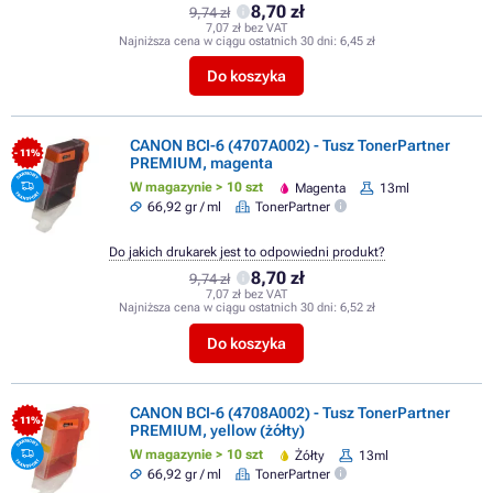
8,70 zł
9,74 zł
7,07 zł bez VAT
Najniższa cena w ciągu ostatnich 30 dni:
6,45 zł
Do koszyka
CANON BCI-6 (4707A002) - Tusz TonerPartner
- 11%
PREMIUM, magenta
W magazynie > 10 szt
Magenta
13ml
66,92 gr / ml
TonerPartner
Do jakich drukarek jest to odpowiedni produkt?
8,70 zł
9,74 zł
7,07 zł bez VAT
Najniższa cena w ciągu ostatnich 30 dni:
6,52 zł
Do koszyka
CANON BCI-6 (4708A002) - Tusz TonerPartner
- 11%
PREMIUM, yellow (żółty)
W magazynie > 10 szt
Żółty
13ml
66,92 gr / ml
TonerPartner