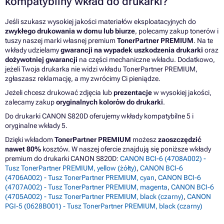
kompatybilny wkład do drukarki?
Jeśli szukasz wysokiej jakości materiałów eksploatacyjnych do
zwykłego drukowania w domu lub biurze
, polecamy zakup tonerów i
tuszy naszej marki własnej premium
TonerPartner PREMIUM
. Na te
wkłady udzielamy
gwarancji na wypadek uszkodzenia drukarki
oraz
dożywotniej gwarancji
na części mechaniczne wkładu. Dodatkowo,
jeżeli Twoja drukarka nie widzi wkładu TonerPartner PREMIUM,
zgłaszasz reklamację, a my zwrócimy Ci pieniądze.
Jeżeli chcesz drukować zdjęcia lub
prezentacje
w wysokiej jakości,
zalecamy zakup
oryginalnych kolorów do drukarki
.
Do drukarki CANON S820D oferujemy wkłady kompatybilne 5 i
oryginalne wkłady 5.
Dzięki wkładom
TonerPartner PREMIUM
możesz
zaoszczędzić
nawet 80%
kosztów. W naszej ofercie znajdują się poniższe wkłady
premium do drukarki CANON S820D:
CANON BCI-6 (4708A002) -
Tusz TonerPartner PREMIUM, yellow (żółty)
,
CANON BCI-6
(4706A002) - Tusz TonerPartner PREMIUM, cyan
,
CANON BCI-6
(4707A002) - Tusz TonerPartner PREMIUM, magenta
,
CANON BCI-6
(4705A002) - Tusz TonerPartner PREMIUM, black (czarny)
,
CANON
PGI-5 (0628B001) - Tusz TonerPartner PREMIUM, black (czarny)