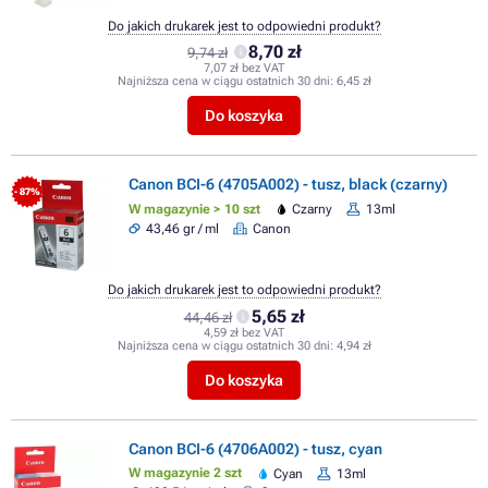
Do jakich drukarek jest to odpowiedni produkt?
8,70 zł
9,74 zł
7,07 zł bez VAT
Najniższa cena w ciągu ostatnich 30 dni:
6,45 zł
Do koszyka
Canon BCI-6 (4705A002) - tusz, black (czarny)
- 87%
W magazynie > 10 szt
Czarny
13ml
43,46 gr / ml
Canon
Do jakich drukarek jest to odpowiedni produkt?
5,65 zł
44,46 zł
4,59 zł bez VAT
Najniższa cena w ciągu ostatnich 30 dni:
4,94 zł
Do koszyka
Canon BCI-6 (4706A002) - tusz, cyan
W magazynie 2 szt
Cyan
13ml