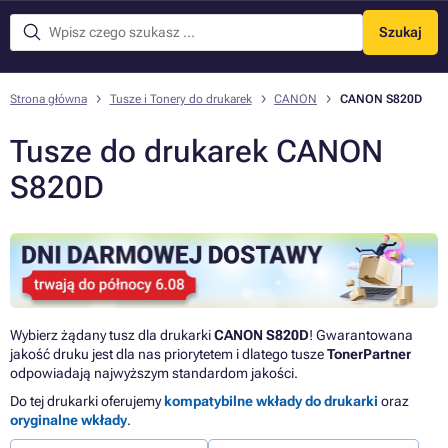
Szukaj
Menu
Strona główna
Tusze i Tonery do drukarek
CANON
CANON S820D
Tusze do drukarek CANON
S820D
Wybierz żądany tusz dla drukarki
CANON S820D
! Gwarantowana
jakość druku jest dla nas priorytetem i dlatego tusze
TonerPartner
odpowiadają najwyższym standardom jakości.
Do tej drukarki oferujemy
kompatybilne wkłady do drukarki
oraz
oryginalne wkłady
.