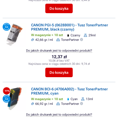
Najniższa cena w ciągu ostatnich 30 dni:
8,44 zł
Do koszyka
CANON PGI-5 (0628B001) - Tusz TonerPartner
PREMIUM, black (czarny)
W magazynie > 10 szt
Czarny
29ml
42,66 gr / ml
TonerPartner
Do jakich drukarek jest to odpowiedni produkt?
12,37 zł
10,06 zł bez VAT
Najniższa cena w ciągu ostatnich 30 dni:
9,74 zł
Do koszyka
CANON BCI-6 (4706A002) - Tusz TonerPartner
- 11%
PREMIUM, cyan
W magazynie > 10 szt
Cyan
13ml
66,92 gr / ml
TonerPartner
Do jakich drukarek jest to odpowiedni produkt?