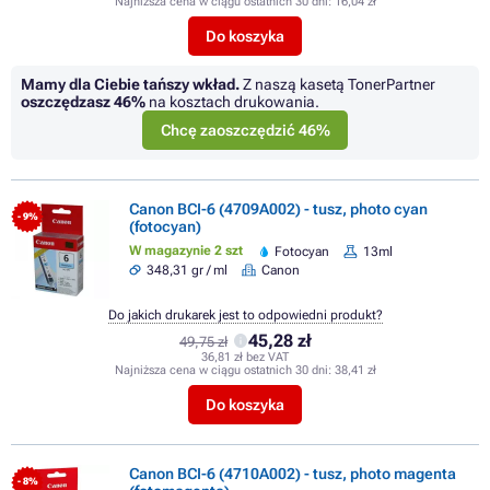
Najniższa cena w ciągu ostatnich 30 dni:
16,04 zł
Do koszyka
Mamy dla Ciebie tańszy wkład.
Z naszą kasetą TonerPartner
oszczędzasz
46%
na kosztach drukowania.
Chcę zaoszczędzić 46%
Canon BCI-6 (4709A002) - tusz, photo cyan
- 9%
(fotocyan)
W magazynie 2 szt
Fotocyan
13ml
348,31 gr / ml
Canon
Do jakich drukarek jest to odpowiedni produkt?
45,28 zł
49,75 zł
36,81 zł bez VAT
Najniższa cena w ciągu ostatnich 30 dni:
38,41 zł
Do koszyka
Canon BCI-6 (4710A002) - tusz, photo magenta
- 8%