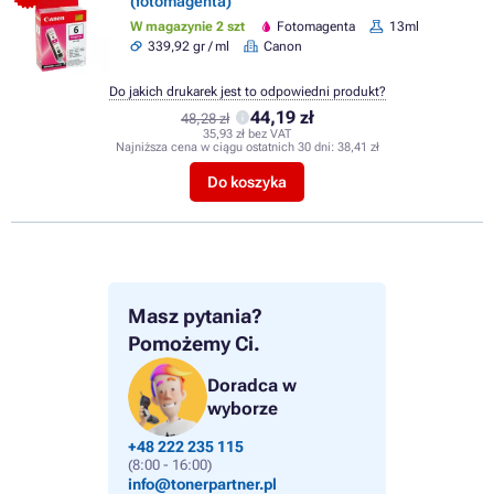
(fotomagenta)
W magazynie 2 szt
Fotomagenta
13ml
339,92 gr / ml
Canon
Do jakich drukarek jest to odpowiedni produkt?
44,19 zł
48,28 zł
35,93 zł bez VAT
Najniższa cena w ciągu ostatnich 30 dni:
38,41 zł
Do koszyka
Masz pytania?
Pomożemy Ci.
Doradca w
wyborze
+48 222 235 115
(8:00 - 16:00)
info@tonerpartner.pl