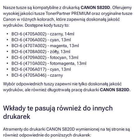
Nasze tusze są kompatybilne z drukarką
CANON S820D
. Oferujemy
wysokiej jakości tusze TonerPartner PREMIUM oraz oryginalne tusze
Canon w różnych kolorach, które zapewnią doskonałą jakość
wydruków. Dostępne kody tuszy to:
BCI-6 (4705A002) - czarny, 14ml
BCI-6 (4706A002) - cyan, 13ml
BCI-6 (4707A002) - magenta, 13ml
BCI-6 (4708A002) - żółty, 13ml
BCI-6 (4709A002) - fotocyan, 13ml
BCI-6 (4710A002) - fotomagenta, 13ml
BCI-6 (4706A017) - cyan, 13ml
BCI-6 (4705A046) - czarny
Wybór odpowiednich tuszy zapewni nie tylko doskonałą jakość
wydruków, ale również długotrwałą pracę drukarki
CANON S820D
.
Wkłady te pasują również do innych
drukarek
Atramenty do drukarki CANON S820D wymienionej na tej stronie są
również odpowiednie do poniższych drukarek: