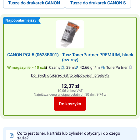
Tusze do drukarek CANON
Tusze do drukarek CANON S
Najpopularniejszy
CANON PGI-5 (0628B001) - Tusz TonerPartner PREMIUM, black
(czarny)
W magazynie > 10 szt
Czarny
29ml
42,66 gr / ml
TonerPartner
Do jakich drukarek jest to odpowiedni produkt?
12,37 zł
10,06 zł bez VAT
Najniższa cena w ciągu ostatnich 30 dni:
9,74 zł
Do koszyka
Co to jest toner, kartridż lub cylinder optyczny i do czego
służą?