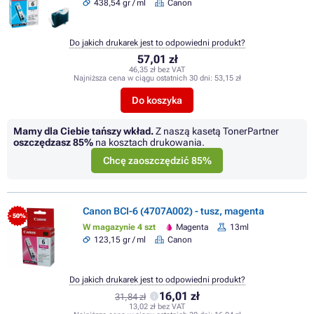
438,54 gr / ml
Canon
Do jakich drukarek jest to odpowiedni produkt?
57,01 zł
46,35 zł bez VAT
Najniższa cena w ciągu ostatnich 30 dni:
53,15 zł
Do koszyka
Mamy dla Ciebie tańszy wkład.
Z naszą kasetą TonerPartner
oszczędzasz
85%
na kosztach drukowania.
Chcę zaoszczędzić 85%
Canon BCI-6 (4707A002) - tusz, magenta
- 50%
W magazynie 4 szt
Magenta
13ml
123,15 gr / ml
Canon
Do jakich drukarek jest to odpowiedni produkt?
16,01 zł
31,84 zł
13,02 zł bez VAT