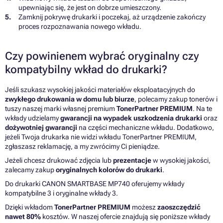
upewniając się, że jest on dobrze umieszczony.
Zamknij pokrywę drukarki i poczekaj, aż urządzenie zakończy
proces rozpoznawania nowego wkładu.
Czy powinienem wybrać oryginalny czy
kompatybilny wkład do drukarki?
Jeśli szukasz wysokiej jakości materiałów eksploatacyjnych do
zwykłego drukowania w domu lub biurze
, polecamy zakup tonerów i
tuszy naszej marki własnej premium
TonerPartner PREMIUM
. Na te
wkłady udzielamy
gwarancji na wypadek uszkodzenia drukarki
oraz
dożywotniej gwarancji
na części mechaniczne wkładu. Dodatkowo,
jeżeli Twoja drukarka nie widzi wkładu TonerPartner PREMIUM,
zgłaszasz reklamację, a my zwrócimy Ci pieniądze.
Jeżeli chcesz drukować zdjęcia lub
prezentacje
w wysokiej jakości,
zalecamy zakup
oryginalnych kolorów do drukarki
.
Do drukarki CANON SMARTBASE MP740 oferujemy wkłady
kompatybilne 3 i oryginalne wkłady 3.
Dzięki wkładom
TonerPartner PREMIUM
możesz
zaoszczędzić
nawet 80%
kosztów. W naszej ofercie znajdują się poniższe wkłady