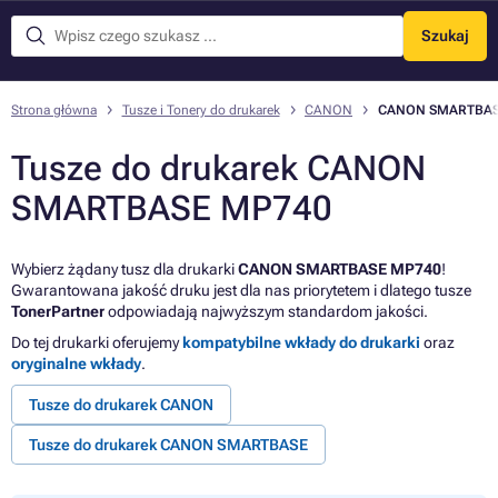
Szukaj
Menu
Strona główna
Tusze i Tonery do drukarek
CANON
CANON SMARTBAS
Tusze do drukarek CANON
SMARTBASE MP740
Wybierz żądany tusz dla drukarki
CANON SMARTBASE MP740
!
Gwarantowana jakość druku jest dla nas priorytetem i dlatego tusze
TonerPartner
odpowiadają najwyższym standardom jakości.
Do tej drukarki oferujemy
kompatybilne wkłady do drukarki
oraz
oryginalne wkłady
.
Tusze do drukarek CANON
Tusze do drukarek CANON SMARTBASE