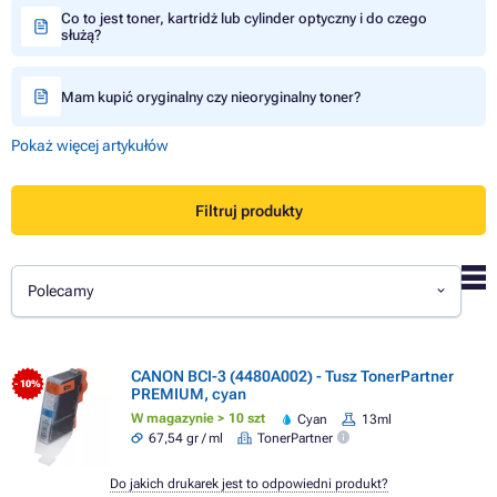
Co to jest toner, kartridż lub cylinder optyczny i do czego
służą?
Mam kupić oryginalny czy nieoryginalny toner?
Pokaż więcej artykułów
Filtruj produkty
Polecamy
CANON BCI-3 (4480A002) - Tusz TonerPartner
- 10%
PREMIUM, cyan
W magazynie > 10 szt
Cyan
13ml
67,54 gr / ml
TonerPartner
Do jakich drukarek jest to odpowiedni produkt?