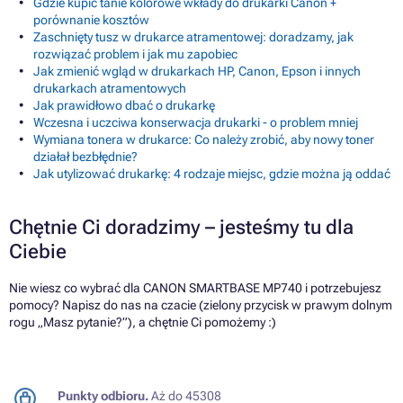
Gdzie kupić tanie kolorowe wkłady do drukarki Canon +
porównanie kosztów
Zaschnięty tusz w drukarce atramentowej: doradzamy, jak
rozwiązać problem i jak mu zapobiec
Jak zmienić wgląd w drukarkach HP, Canon, Epson i innych
drukarkach atramentowych
Jak prawidłowo dbać o drukarkę
Wczesna i uczciwa konserwacja drukarki - o problem mniej
Wymiana tonera w drukarce: Co należy zrobić, aby nowy toner
działał bezbłędnie?
Jak utylizować drukarkę: 4 rodzaje miejsc, gdzie można ją oddać
Chętnie Ci doradzimy – jesteśmy tu dla
Ciebie
Nie wiesz co wybrać dla CANON SMARTBASE MP740 i potrzebujesz
pomocy? Napisz do nas na czacie (zielony przycisk w prawym dolnym
rogu „Masz pytanie?”), a chętnie Ci pomożemy :)
Punkty odbioru.
Aż do 45308