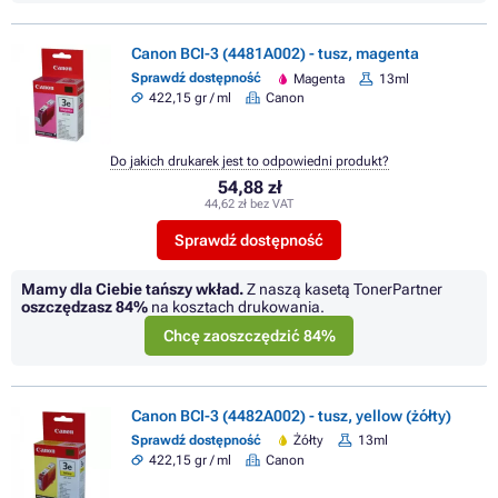
Canon BCI-3 (4481A002) - tusz, magenta
Sprawdź dostępność
Magenta
13ml
422,15 gr / ml
Canon
Do jakich drukarek jest to odpowiedni produkt?
54,88 zł
44,62 zł bez VAT
Sprawdź dostępność
Mamy dla Ciebie tańszy wkład.
Z naszą kasetą TonerPartner
oszczędzasz
84%
na kosztach drukowania.
Chcę zaoszczędzić 84%
Canon BCI-3 (4482A002) - tusz, yellow (żółty)
Sprawdź dostępność
Żółty
13ml
422,15 gr / ml
Canon