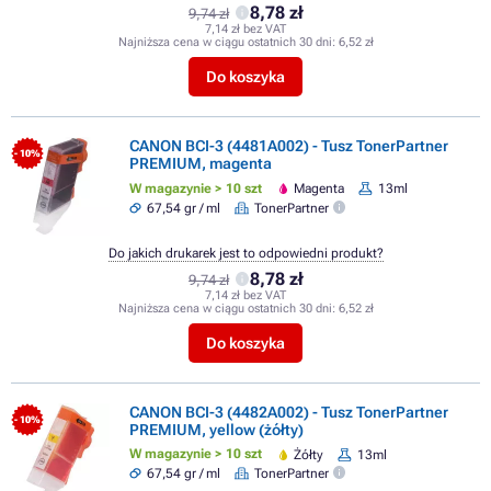
8,78 zł
9,74 zł
7,14 zł bez VAT
Najniższa cena w ciągu ostatnich 30 dni:
6,52 zł
Do koszyka
CANON BCI-3 (4481A002) - Tusz TonerPartner
- 10%
PREMIUM, magenta
W magazynie > 10 szt
Magenta
13ml
67,54 gr / ml
TonerPartner
Do jakich drukarek jest to odpowiedni produkt?
8,78 zł
9,74 zł
7,14 zł bez VAT
Najniższa cena w ciągu ostatnich 30 dni:
6,52 zł
Do koszyka
CANON BCI-3 (4482A002) - Tusz TonerPartner
- 10%
PREMIUM, yellow (żółty)
W magazynie > 10 szt
Żółty
13ml
67,54 gr / ml
TonerPartner