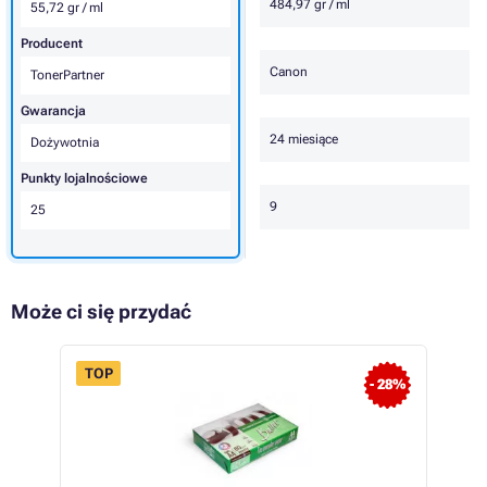
484,97 gr / ml
55,72 gr / ml
Producent
Canon
TonerPartner
Gwarancja
24 miesiące
Dożywotnia
Punkty lojalnościowe
9
25
Może ci się przydać
TOP
- 28%