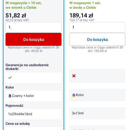
W magazynie > 10 szt,
W magazynie 1 szt,
we wtorek u Ciebie
w środę u Ciebie
51,82 zł
189,14 zł
42,13 zł
bez VAT
153,77 zł
bez VAT
Do koszyka
Do koszyka
Najniższa cena w ciągu ostatnich 30
Najniższa cena w ciągu ostatnich 30
dni:
49,62 zł
dni:
183,84 zł
Gwarancja na uszkodzenie
drukarki
Kolor
Kolor
Czarny + kolor
Pojemność
3x13ml
1x29ml/4x16ml
Cena za sztukę