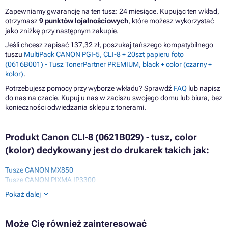
Zapewniamy gwarancję na ten tusz: 24 miesiące. Kupując ten wkład,
otrzymasz
9 punktów lojalnościowych
, które możesz wykorzystać
jako zniżkę przy następnym zakupie.
Jeśli chcesz zapisać 137,32 zł, poszukaj tańszego kompatybilnego
tuszu
MultiPack CANON PGI-5, CLI-8 + 20szt papieru foto
(0616B001) - Tusz TonerPartner PREMIUM, black + color (czarny +
kolor)
.
Potrzebujesz pomocy przy wyborze wkładu? Sprawdź
FAQ
lub napisz
do nas na czacie. Kupuj u nas w zaciszu swojego domu lub biura, bez
konieczności odwiedzania sklepu z tonerami.
Produkt Canon CLI-8 (0621B029) - tusz, color
(kolor) dedykowany jest do drukarek takich jak:
Tusze CANON MX850
Tusze CANON PIXMA IP3300
Tusze CANON PIXMA IP3500
Pokaż dalej
Tusze CANON PIXMA IP4200
Tusze CANON PIXMA IP4200 SERIES
Tusze CANON PIXMA IP4200X
Może Cię również zainteresować