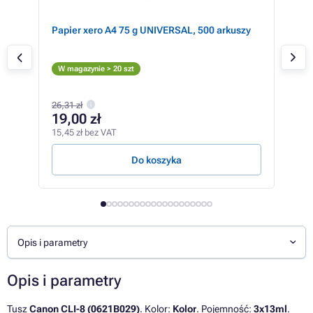
ner
Papier xero A4 75 g UNIVERSAL, 500 arkuszy
Cano
Ko
W magazynie > 20 szt
W m
26,31 zł
93
19,00 zł
76,3
15,45 zł bez VAT
1 043
Do koszyka
Opis i parametry
Opis i parametry
Tusz
Canon CLI-8 (0621B029)
. Kolor:
Kolor
. Pojemność:
3x13ml
.