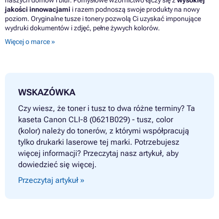
Tusze CANON PIXMA MP600R
jakości innowacjami
i razem podnoszą swoje produkty na nowy
Tusze CANON PIXMA MP610
poziom. Oryginalne tusze i tonery pozwolą Ci uzyskać imponujące
Tusze CANON PIXMA MP800
wydruki dokumentów i zdjęć, pełne żywych kolorów.
Tusze CANON PIXMA MP800 SERIES
Tusze CANON PIXMA MP800R
Więcej o marce »
Tusze CANON PIXMA MP810
Tusze CANON PIXMA MP830
Tusze CANON PIXMA MP960
Tusze CANON PIXMA MP970
Tusze CANON PIXMA MX700
WSKAZÓWKA
Tusze CANON PIXMA MX850
Tusze CANON PIXMA PRO 9000 SERIES
Czy wiesz, że toner i tusz to dwa różne terminy? Ta
Tusze CANON PIXMA PRO-9000
kaseta Canon CLI-8 (0621B029) - tusz, color
Tusze CANON PIXMA PRO-9000 MARK II
(kolor) należy do tonerów, z którymi współpracują
tylko drukarki laserowe tej marki. Potrzebujesz
więcej informacji? Przeczytaj nasz artykuł, aby
dowiedzieć się więcej.
Przeczytaj artykuł »