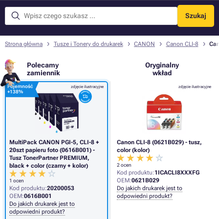
Szukaj
Menu
Strona główna
Tusze i Tonery do drukarek
CANON
Canon CLI-8
Can
Polecamy
Oryginalny
zamiennik
wkład
Pojemność
zdjęcie ilustracyjne
zdjęcie ilustracyjne
+
138%
MultiPack CANON PGI-5, CLI-8 +
Canon CLI-8 (0621B029) - tusz,
20szt papieru foto (0616B001) -
color (kolor)
Tusz TonerPartner PREMIUM,
black + color (czarny + kolor)
2 ocen
Kod produktu:
1ICACLI8XXXFG
OEM:
0621B029
1 ocen
Kod produktu:
20200053
Do jakich drukarek jest to
OEM:
0616B001
odpowiedni produkt?
Do jakich drukarek jest to
odpowiedni produkt?