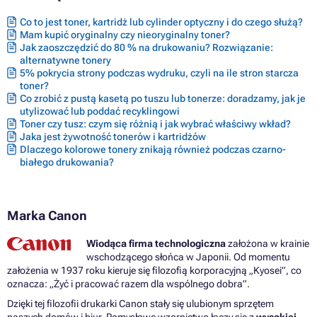
Tusze CANON PIXMA IP4300
Tusze CANON PIXMA IP4500
Co to jest toner, kartridż lub cylinder optyczny i do czego służą?
Tusze CANON PIXMA IP4500 SERIES
Mam kupić oryginalny czy nieoryginalny toner?
Tusze CANON PIXMA IP4500X
Jak zaoszczędzić do 80 % na drukowaniu? Rozwiązanie:
Tusze CANON PIXMA IP5200
alternatywne tonery
Tusze CANON PIXMA IP5200 SERIES
5% pokrycia strony podczas wydruku, czyli na ile stron starcza
Tusze CANON PIXMA IP5200R
toner?
Tusze CANON PIXMA IP5300
Co zrobić z pustą kasetą po tuszu lub tonerze: doradzamy, jak je
Tusze CANON PIXMA IP6600
utylizować lub poddać recyklingowi
Tusze CANON PIXMA IP6600 SERIES
Toner czy tusz: czym się różnią i jak wybrać właściwy wkład?
Tusze CANON PIXMA IP6600D
Jaka jest żywotność tonerów i kartridżów
Tusze CANON PIXMA IP6700D
Dlaczego kolorowe tonery znikają również podczas czarno-
Tusze CANON PIXMA IX4000
białego drukowania?
Tusze CANON PIXMA IX4000 SERIES
Tusze CANON PIXMA IX4000R
Tusze CANON PIXMA IX5000
Marka Canon
Tusze CANON PIXMA MP500
Tusze CANON PIXMA MP510
Tusze CANON PIXMA MP520
Wiodąca firma technologiczna
założona w krainie
Tusze CANON PIXMA MP520 SERIES
wschodzącego słońca w Japonii. Od momentu
Tusze CANON PIXMA MP520X
założenia w 1937 roku kieruje się filozofią korporacyjną „Kyosei”, co
Tusze CANON PIXMA MP530
oznacza: „Żyć i pracować razem dla wspólnego dobra”.
Tusze CANON PIXMA MP600
Dzięki tej filozofii drukarki Canon stały się ulubionym sprzętem
Tusze CANON PIXMA MP600 SERIES
naszych domów i biur. Pomysłowe wzornictwo łączy się z
wysokiej