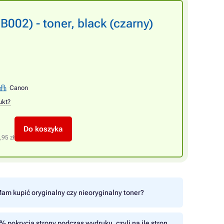
02) - toner, black (czarny)
Canon
ukt?
Do koszyka
,95 zł
am kupić oryginalny czy nieoryginalny toner?
% pokrycia strony podczas wydruku, czyli na ile stron