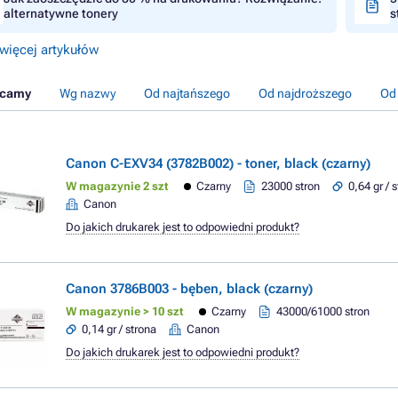
alternatywne tonery
s
więcej artykułów
ecamy
Wg nazwy
Od najtańszego
Od najdroższego
Od
Canon C-EXV34 (3782B002) - toner, black (czarny)
W magazynie 2 szt
Czarny
23000 stron
0,64 gr / 
Canon
Do jakich drukarek jest to odpowiedni produkt?
Canon 3786B003 - bęben, black (czarny)
W magazynie > 10 szt
Czarny
43000/61000 stron
0,14 gr / strona
Canon
Do jakich drukarek jest to odpowiedni produkt?