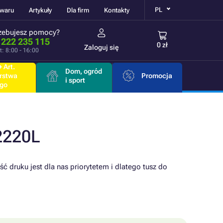
PL
owaru
Artykuły
Dla firm
Kontakty
zebujesz pomocy?
 222 235 115
0 zł
Zaloguj się
t: 8:00 - 16:00
 Art.
Dom, ogród
rstwa
Promocja
i sport
go
2220L
ć druku jest dla nas priorytetem i dlatego tusz do