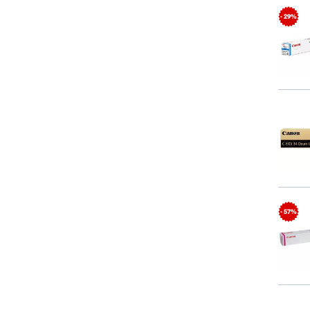
- 29%
- 57%