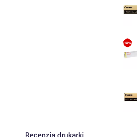
- 59%
Recenzja drukarki