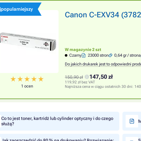
jpopularniejszy
Canon C-EXV34 (3782B0
W magazynie 2 szt
Czarny
23000 stron
0,64 gr / strona
Do jakich drukarek jest to odpowiedni prod
147,50 zł
150,90 zł
119,92 zł bez VAT
1 ocen
Najniższa cena w ciągu ostatnich 30 dni:
140
Co to jest toner, kartridż lub cylinder optyczny i do czego
M
służą?
Jak zaoszczędzić do 80 % na drukowaniu? Rozwiązanie:
5