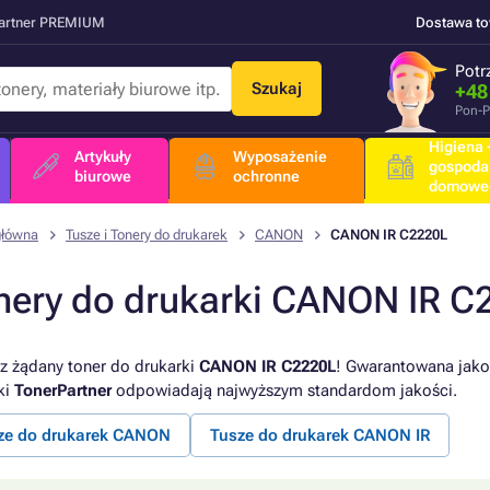
Partner PREMIUM
Dostawa t
Potr
Szukaj
+48
Pon-P
Higiena +
Artykuły
Wyposażenie
gospoda
biurowe
ochronne
domowe
główna
Tusze i Tonery do drukarek
CANON
CANON IR C2220L
nery do drukarki CANON IR C
z żądany toner do drukarki
CANON IR C2220L
! Gwarantowana jakoś
ki
TonerPartner
odpowiadają najwyższym standardom jakości.
ze do drukarek CANON
Tusze do drukarek CANON IR