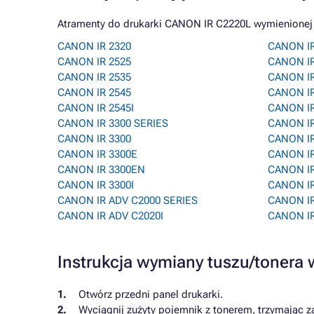
Atramenty do drukarki CANON IR C2220L wymienionej n
CANON IR 2320
CANON IR
CANON IR 2525
CANON IR
CANON IR 2535
CANON IR
CANON IR 2545
CANON IR
CANON IR 2545I
CANON IR
CANON IR 3300 SERIES
CANON IR
CANON IR 3300
CANON IR
CANON IR 3300E
CANON IR
CANON IR 3300EN
CANON IR
CANON IR 3300I
CANON IR
CANON IR ADV C2000 SERIES
CANON IR
CANON IR ADV C2020I
CANON IR
Instrukcja wymiany tuszu/tonera
Otwórz przedni panel drukarki.
Wyciągnij zużyty pojemnik z tonerem, trzymając z