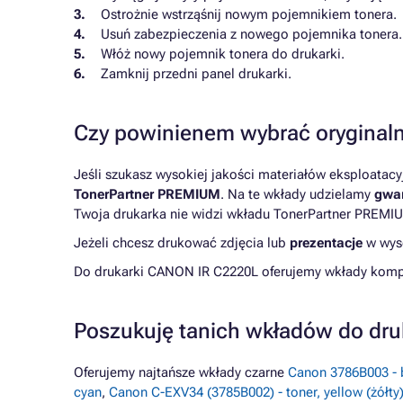
Ostrożnie wstrząśnij nowym pojemnikiem tonera.
Usuń zabezpieczenia z nowego pojemnika tonera.
Włóż nowy pojemnik tonera do drukarki.
Zamknij przedni panel drukarki.
Czy powinienem wybrać oryginaln
Jeśli szukasz wysokiej jakości materiałów eksploatac
TonerPartner PREMIUM
. Na te wkłady udzielamy
gwar
Twoja drukarka nie widzi wkładu TonerPartner PREMIU
Jeżeli chcesz drukować zdjęcia lub
prezentacje
w wyso
Do drukarki CANON IR C2220L oferujemy wkłady kompat
Poszukuję tanich wkładów do dr
Oferujemy najtańsze wkłady czarne
Canon 3786B003 - b
cyan
,
Canon C-EXV34 (3785B002) - toner, yellow (żółty