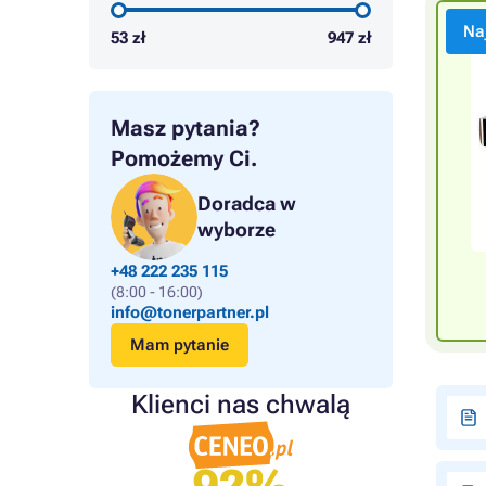
Na
53
zł
947
zł
Masz pytania?
Pomożemy Ci.
Doradca w
wyborze
+48 222 235 115
(8:00 - 16:00)
info@tonerpartner.pl
Mam pytanie
Klienci nas chwalą