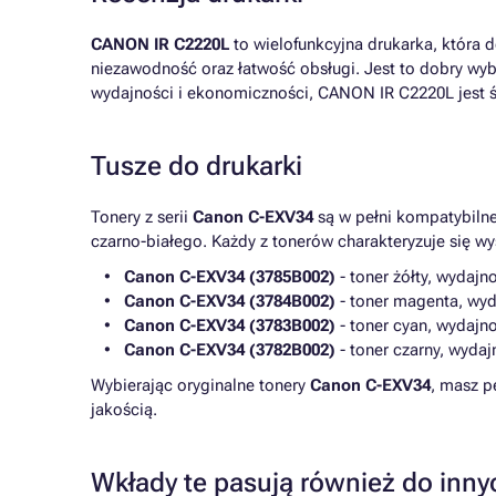
CANON IR C2220L
to wielofunkcyjna drukarka, która 
niezawodność oraz łatwość obsługi. Jest to dobry wy
wydajności i ekonomiczności, CANON IR C2220L jest ś
Tusze do drukarki
Tonery z serii
Canon C-EXV34
są w pełni kompatybiln
czarno-białego. Każdy z tonerów charakteryzuje się w
Canon C-EXV34 (3785B002)
- toner żółty, wydajn
Canon C-EXV34 (3784B002)
- toner magenta, wyd
Canon C-EXV34 (3783B002)
- toner cyan, wydajn
Canon C-EXV34 (3782B002)
- toner czarny, wyda
Wybierając oryginalne tonery
Canon C-EXV34
, masz p
jakością.
Wkłady te pasują również do inny