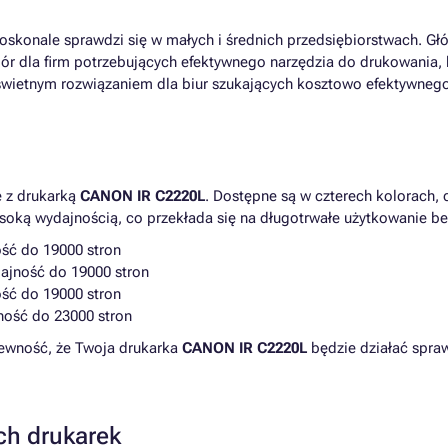
doskonale sprawdzi się w małych i średnich przedsiębiorstwach. Gł
bór dla firm potrzebujących efektywnego narzędzia do drukowania
wietnym rozwiązaniem dla biur szukających kosztowo efektywnego
e z drukarką
CANON IR C2220L
. Dostępne są w czterech kolorach,
ysoką wydajnością, co przekłada się na długotrwałe użytkowanie be
ość do 19000 stron
ajność do 19000 stron
ość do 19000 stron
jność do 23000 stron
ewność, że Twoja drukarka
CANON IR C2220L
będzie działać spra
ch drukarek