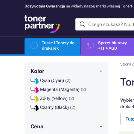
Dożywotnia Gwarancja
na wkłady naszej marki własnej Toner
Tusze i Tonery do
Sprzęt biurowy
drukarek
+ IT + AGD
Strona 
Kolor
To
Cyan (Cyan)
(2)
Magenta (Magenta)
(2)
Żółty (Yellow)
(2)
Wybier
drukar
Czarny (Black)
(2)
Tus
Cena