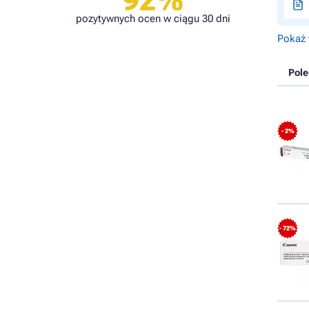
92%
pozytywnych ocen w ciągu 30 dni
Pokaż 
Pol
- 2%
- 72%