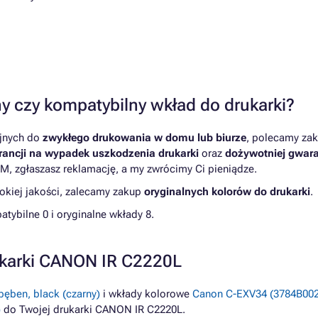
y czy kompatybilny wkład do drukarki?
yjnych do
zwykłego drukowania w domu lub biurze
, polecamy zak
ancji na wypadek uszkodzenia drukarki
oraz
dożywotniej gwara
M, zgłaszasz reklamację, a my zwrócimy Ci pieniądze.
kiej jakości, zalecamy zakup
oryginalnych kolorów do drukarki
.
ybilne 0 i oryginalne wkłady 8.
ukarki CANON IR C2220L
ęben, black (czarny)
i wkłady kolorowe
Canon C-EXV34 (3784B002)
)
do Twojej drukarki CANON IR C2220L.