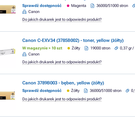
Sprawdź dostępność
Magenta
36000/51000 stron
Canon
Do jakich drukarek jest to odpowiedni produkt?
Canon C-EXV34 (3785B002) - toner, yellow (żółty)
W magazynie > 10 szt
Żółty
19000 stron
0,37 gr /
Canon
Do jakich drukarek jest to odpowiedni produkt?
Canon 3789B003 - bęben, yellow (żółty)
Sprawdź dostępność
Żółty
36000/51000 stron
0,
Do jakich drukarek jest to odpowiedni produkt?