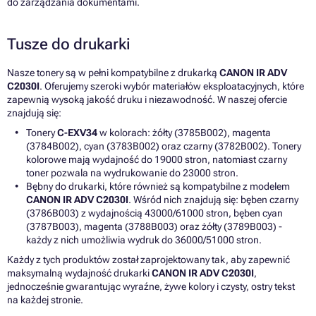
do zarządzania dokumentami.
Tusze do drukarki
Nasze tonery są w pełni kompatybilne z drukarką
CANON IR ADV
C2030I
. Oferujemy szeroki wybór materiałów eksploatacyjnych, które
zapewnią wysoką jakość druku i niezawodność. W naszej ofercie
znajdują się:
Tonery
C-EXV34
w kolorach: żółty (3785B002), magenta
(3784B002), cyan (3783B002) oraz czarny (3782B002). Tonery
kolorowe mają wydajność do 19000 stron, natomiast czarny
toner pozwala na wydrukowanie do 23000 stron.
Bębny do drukarki, które również są kompatybilne z modelem
CANON IR ADV C2030I
. Wśród nich znajdują się: bęben czarny
(3786B003) z wydajnością 43000/61000 stron, bęben cyan
(3787B003), magenta (3788B003) oraz żółty (3789B003) -
każdy z nich umożliwia wydruk do 36000/51000 stron.
Każdy z tych produktów został zaprojektowany tak, aby zapewnić
maksymalną wydajność drukarki
CANON IR ADV C2030I
,
jednocześnie gwarantując wyraźne, żywe kolory i czysty, ostry tekst
na każdej stronie.