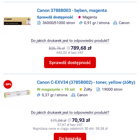
Canon 3788B003 - bęben, magenta
Sprawdź dostępność
Magenta
36000/51000 stron
0,91 gr / strona
Canon
Do jakich drukarek jest to odpowiedni produkt?
789,68 zł
826,76 zł
642,02 zł bez VAT
Sprawdź dostępność
Canon C-EXV34 (3785B002) - toner, yellow (żółty)
- 59%
W magazynie > 10 szt
Żółty
19000 stron
0,37 gr / strona
Canon
Do jakich drukarek jest to odpowiedni produkt?
70,93 zł
171,04 zł
57,67 zł bez VAT
Najniższa cena w ciągu ostatnich 30 dni:
59,38 zł
Do koszyka