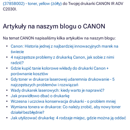
(3785B002) - toner, yellow (żółty)
do Twojej drukarki CANON IR ADV
C2030I.
Artykuły na naszym blogu o CANON
Na temat CANON napisaliśmy kilka artykułów na naszym blogu:
Canon: Historia jednej z najbardziej innowacyjnych marek na
świecie
4 najczęstsze problemy z drukarką Canon, jak sobie z nimi
radzić?
Gdzie kupić tanie kolorowe wkłady do drukarki Canon +
porównanie kosztów
Gdy toner w drukarce laserowej udaremnia drukowanie - 5
najczęstszych problemów i rozwiązań
Wady drukarek laserowych: kiedy warto je naprawić?
Jak prawidłowo dbać o drukarkę
Wczesna i uczciwa konserwacja drukarki - o problem mniej
Wymiana tonera w drukarce: Co należy zrobić, aby nowy toner
działał bezbłędnie?
Jak utylizować drukarkę: 4 rodzaje miejsc, gdzie można ją oddać