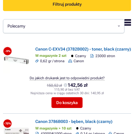
Filtruj produkty
Polecamy
Canon C-EXV34 (3782B002) - toner, black (czarny)
- 5%
W magazynie 2 szt
Czarny
23000 stron
0,62 gr / strona
Canon
Do jakich drukarek jest to odpowiedni produkt?
142,56 zł
150,52 zł
115,90 zł bez VAT
Najniższa cena w ciągu ostatnich 30 dni:
140,95 zł
Do koszyka
Canon 3786B003 - bęben, black (czarny)
- 72%
W magazynie > 10 szt
Czarny
43000/61000 stron
0,14 gr / strona
Canon