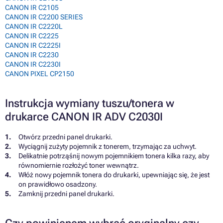
CANON IR C2105
CANON IR C2200 SERIES
CANON IR C2220L
CANON IR C2225
CANON IR C2225I
CANON IR C2230
CANON IR C2230I
CANON PIXEL CP2150
Instrukcja wymiany tuszu/tonera w
drukarce CANON IR ADV C2030I
Otwórz przedni panel drukarki.
Wyciągnij zużyty pojemnik z tonerem, trzymając za uchwyt.
Delikatnie potrząśnij nowym pojemnikiem tonera kilka razy, aby
równomiernie rozłożyć toner wewnątrz.
Włóż nowy pojemnik tonera do drukarki, upewniając się, że jest
on prawidłowo osadzony.
Zamknij przedni panel drukarki.