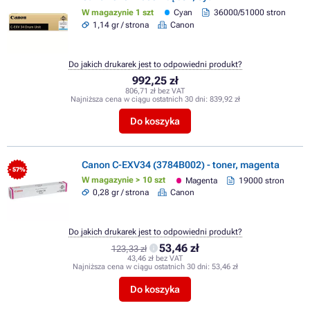
W magazynie 1 szt
Cyan
36000/51000 stron
1,14 gr / strona
Canon
Do jakich drukarek jest to odpowiedni produkt?
992,25 zł
806,71 zł bez VAT
Najniższa cena w ciągu ostatnich 30 dni:
839,92 zł
Do koszyka
Canon C-EXV34 (3784B002) - toner, magenta
- 57%
W magazynie > 10 szt
Magenta
19000 stron
0,28 gr / strona
Canon
Do jakich drukarek jest to odpowiedni produkt?
53,46 zł
123,33 zł
43,46 zł bez VAT
Najniższa cena w ciągu ostatnich 30 dni:
53,46 zł
Do koszyka