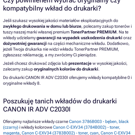
Czy powinienem wybrać oryginalny czy
kompatybilny wkład do drukarki?
Jeśli szukasz wysokiej jakości materiałów eksploatacyjnych do
zwykłego drukowania w domu lub biurze
, polecamy zakup tonerów i
tuszy naszej marki własnej premium
TonerPartner PREMIUM
. Na te
wkłady udzielamy
gwarancji na wypadek uszkodzenia drukarki
oraz
dożywotniej gwarancji
na części mechaniczne wkładu. Dodatkowo,
jeżeli Twoja drukarka nie widzi wkładu TonerPartner PREMIUM,
zgłaszasz reklamację, a my zwrócimy Ci pieniądze.
Jeżeli chcesz drukować zdjęcia lub
prezentacje
w wysokiej jakości,
zalecamy zakup
oryginalnych kolorów do drukarki
.
Do drukarki CANON IR ADV C2030I oferujemy wkłady kompatybilne 0 i
oryginalne wkłady 8.
Poszukuję tanich wkładów do drukarki
CANON IR ADV C2030I
Oferujemy najtańsze wkłady czarne
Canon 3786B003 - bęben, black
(czarny)
i wkłady kolorowe
Canon C-EXV34 (3784B002) - toner,
magenta
,
Canon C-EXV34 (3783B002) - toner, cyan
,
Canon C-EXV34