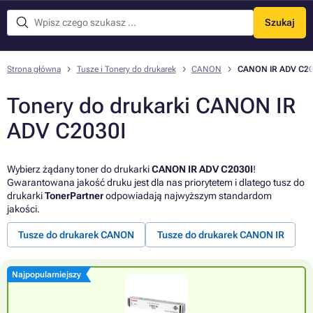
Szukaj
Menu
Strona główna
Tusze i Tonery do drukarek
CANON
CANON IR ADV C20
Tonery do drukarki CANON IR
ADV C2030I
Wybierz żądany toner do drukarki
CANON IR ADV C2030I
!
Gwarantowana jakość druku jest dla nas priorytetem i dlatego tusz do
drukarki
TonerPartner
odpowiadają najwyższym standardom
jakości.
Tusze do drukarek CANON
Tusze do drukarek CANON IR
Najpopularniejszy