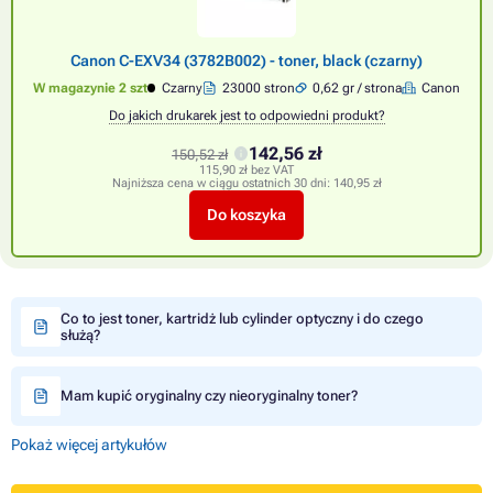
Canon C-EXV34 (3782B002) - toner, black (czarny)
W magazynie 2 szt
Czarny
23000 stron
0,62 gr / strona
Canon
Do jakich drukarek jest to odpowiedni produkt?
142,56 zł
150,52 zł
115,90 zł bez VAT
Najniższa cena w ciągu ostatnich 30 dni:
140,95 zł
Do koszyka
Co to jest toner, kartridż lub cylinder optyczny i do czego
służą?
Mam kupić oryginalny czy nieoryginalny toner?
Pokaż więcej artykułów