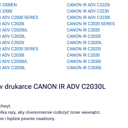
R 3300EN
CANON IR ADV C2225I
 3300I
CANON IR ADV C2230
 ADV C2000 SERIES
CANON IR ADV C2230I
 ADV C2020I
CANON IR C2020 SERIES
 ADV C2020I/L
CANON IR C2020
 ADV C2020L
CANON IR C2020I
 ADV C2025I
CANON IR C2020L
 ADV C2030 SERIES
CANON IR C2025I
 ADV C2030I
CANON IR C2030
 ADV C2030I/L
CANON IR C2030I
 ADV C2030L
CANON IR C2030L
a w drukarce CANON IR ADV C2030L
chwyt.
lka razy, aby równomiernie rozłożyć toner wewnątrz.
ie i będzie pewnie osadzony.