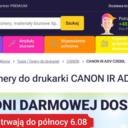
Partner PREMIUM
Dostawa t
Potr
Szukaj
+48
Pon-P
Higiena +
Artykuły
Wyposażenie
gospoda
biurowe
ochronne
domowe
główna
Tusze i Tonery do drukarek
CANON
CANON IR ADV C2030L
nery do drukarki CANON IR 