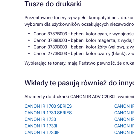
Tusze do drukarki
Prezentowane tonery są w pełni kompatybilne z druka
wyborem dla użytkowników oczekujących niezawodności
Canon 3787B003 - bęben, kolor cyan, z wydajnośc
Canon 3788B003 - bęben, kolor magenta, z wydaj
Canon 3789B003 - bęben, kolor żółty (yellow), z 
Canon 2773B003 - bęben, kolor czarny (black), z 
Wybierając te tonery, mają Państwo pewność, że druk
Wkłady te pasują również do inny
Atramenty do drukarki CANON IR ADV C2030L wymienion
CANON IR 1700 SERIES
CANON IR
CANON IR 1730 SERIES
CANON IR
CANON IR 1730
CANON IR
CANON IR 1730I
CANON IR
CANON IR 1730IF
CANON IR