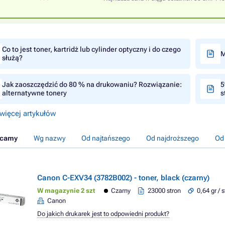
Co to jest toner, kartridż lub cylinder optyczny i do czego
M
służą?
Jak zaoszczędzić do 80 % na drukowaniu? Rozwiązanie:
5
alternatywne tonery
s
więcej artykułów
ecamy
Wg nazwy
Od najtańszego
Od najdroższego
Od
Canon C-EXV34 (3782B002) - toner, black (czarny)
W magazynie 2 szt
Czarny
23000 stron
0,64 gr / 
Canon
Do jakich drukarek jest to odpowiedni produkt?