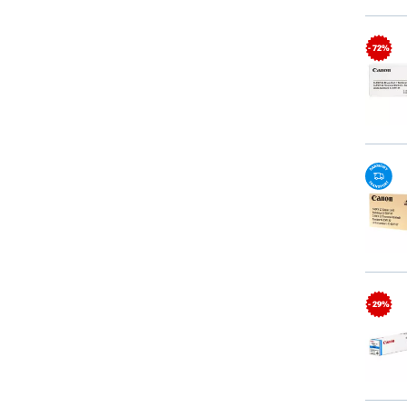
- 72%
- 29%