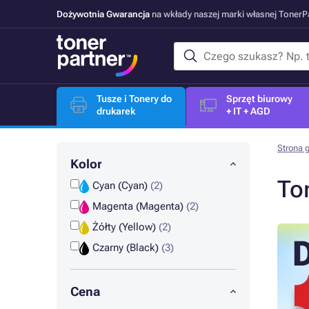
Dożywotnia Gwarancja
na wkłady naszej marki własnej Toner
Tusze i Tonery do
Sprzęt biurowy
drukarek
+ IT + AGD
Strona 
Kolor
To
Cyan (Cyan)
(2)
Magenta (Magenta)
(2)
Żółty (Yellow)
(2)
Czarny (Black)
(3)
Cena