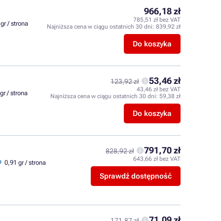
966,18 zł
785,51 zł bez VAT
gr / strona
Najniższa cena w ciągu ostatnich 30 dni:
839,92 zł
Do koszyka
53,46 zł
123,92 zł
43,46 zł bez VAT
gr / strona
Najniższa cena w ciągu ostatnich 30 dni:
59,38 zł
Do koszyka
791,70 zł
828,92 zł
643,66 zł bez VAT
0,91 gr / strona
Sprawdź dostępność
71,09 zł
171,87 zł