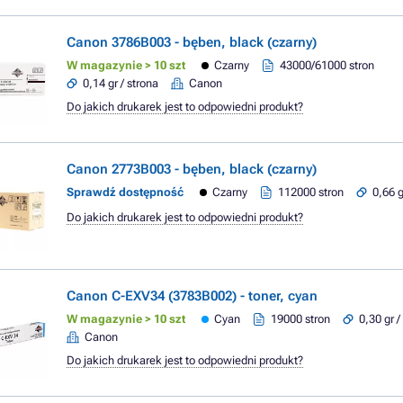
Canon 3786B003 - bęben, black (czarny)
W magazynie > 10 szt
Czarny
43000/61000 stron
0,14 gr / strona
Canon
Do jakich drukarek jest to odpowiedni produkt?
Canon 2773B003 - bęben, black (czarny)
Sprawdź dostępność
Czarny
112000 stron
0,66 g
Do jakich drukarek jest to odpowiedni produkt?
Canon C-EXV34 (3783B002) - toner, cyan
W magazynie > 10 szt
Cyan
19000 stron
0,30 gr /
Canon
Do jakich drukarek jest to odpowiedni produkt?