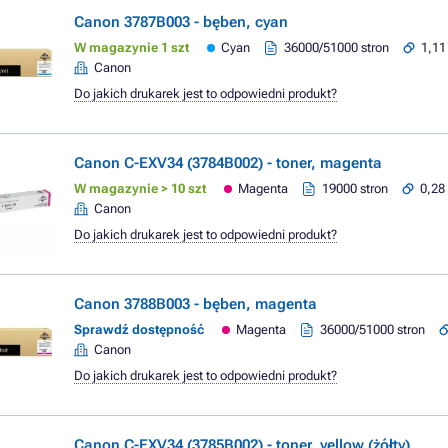
Canon 3787B003 - bęben, cyan
W magazynie 1 szt
Cyan
36000/51000 stron
1,11 
Canon
Do jakich drukarek jest to odpowiedni produkt?
Canon C-EXV34 (3784B002) - toner, magenta
W magazynie > 10 szt
Magenta
19000 stron
0,28 
Canon
Do jakich drukarek jest to odpowiedni produkt?
Canon 3788B003 - bęben, magenta
Sprawdź dostępność
Magenta
36000/51000 stron
Canon
Do jakich drukarek jest to odpowiedni produkt?
Canon C-EXV34 (3785B002) - toner, yellow (żółty)