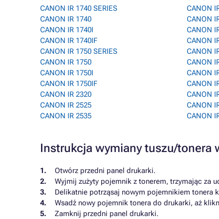
CANON IR 1740 SERIES
CANON I
CANON IR 1740
CANON IR
CANON IR 1740I
CANON IR
CANON IR 1740IF
CANON IR
CANON IR 1750 SERIES
CANON IR
CANON IR 1750
CANON IR
CANON IR 1750I
CANON IR
CANON IR 1750IF
CANON IR
CANON IR 2320
CANON IR
CANON IR 2525
CANON IR
CANON IR 2535
CANON IR
Instrukcja wymiany tuszu/toner
Otwórz przedni panel drukarki.
Wyjmij zużyty pojemnik z tonerem, trzymając za u
Delikatnie potrząsaj nowym pojemnikiem tonera ki
Wsadź nowy pojemnik tonera do drukarki, aż klikn
Zamknij przedni panel drukarki.