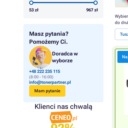
53
zł
967
zł
Wybier
do dru
Masz pytania?
Tus
Pomożemy Ci.
Doradca w
Na
wyborze
+48 222 235 115
(8:00 - 16:00)
info@tonerpartner.pl
Mam pytanie
Klienci nas chwalą