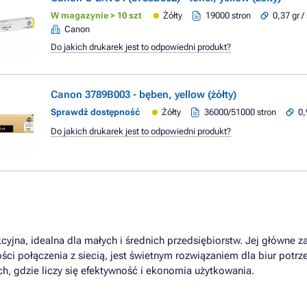
W magazynie > 10 szt
Żółty
19000 stron
0,37 gr /
Canon
Do jakich drukarek jest to odpowiedni produkt?
Canon 3789B003 - bęben, yellow (żółty)
Sprawdź dostępność
Żółty
36000/51000 stron
0,
Do jakich drukarek jest to odpowiedni produkt?
yjna, idealna dla małych i średnich przedsiębiorstw. Jej główne za
ości połączenia z siecią, jest świetnym rozwiązaniem dla biur pot
h, gdzie liczy się efektywność i ekonomia użytkowania.