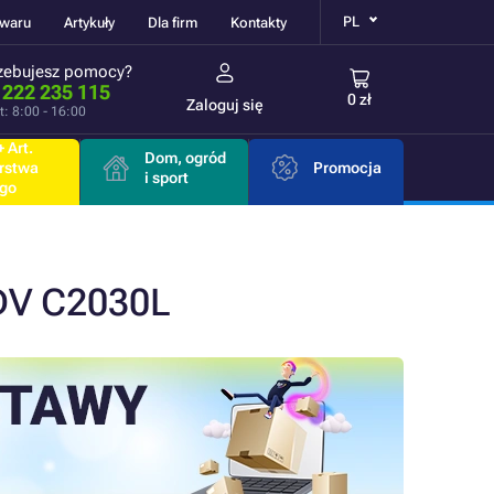
PL
owaru
Artykuły
Dla firm
Kontakty
zebujesz pomocy?
 222 235 115
0 zł
Zaloguj się
t: 8:00 - 16:00
 Art.
Dom, ogród
rstwa
Promocja
i sport
go
ADV C2030L