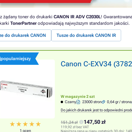
z żądany toner do drukarki
CANON IR ADV C2030L
! Gwarantowana 
karki
TonerPartner
odpowiadają najwyższym standardom jakości.
ze do drukarek CANON
Tusze do drukarek CANON IR
jpopularniejszy
Canon C-EXV34 (3782B0
W magazynie 2 szt
Czarny
23000 stron
0,64 gr / strona
Do jakich drukarek jest to odpowiedni prod
147,50 zł
151,24 zł
119,92 zł bez VAT
1 ocen
Najniższa cena w ciągu ostatnich 30 dni:
140