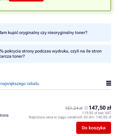
am kupić oryginalny czy nieoryginalny toner?
% pokrycia strony podczas wydruku, czyli na ile stron
tarcza toner?
 największego rabatu
147,50 zł
151,24 zł
119,92 zł bez VAT
strona
Najniższa cena w ciągu ostatnich 30 dni:
140,95 zł
Do koszyka