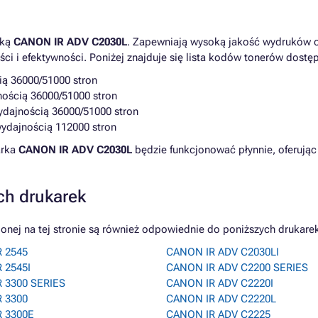
rką
CANON IR ADV C2030L
. Zapewniają wysoką jakość wydruków o
 i efektywności. Poniżej znajduje się lista kodów tonerów dostę
ią 36000/51000 stron
nością 36000/51000 stron
wydajnością 36000/51000 stron
wydajnością 112000 stron
arka
CANON IR ADV C2030L
będzie funkcjonować płynnie, oferując 
ch drukarek
ej na tej stronie są również odpowiednie do poniższych drukarek
 2545
CANON IR ADV C2030LI
 2545I
CANON IR ADV C2200 SERIES
 3300 SERIES
CANON IR ADV C2220I
 3300
CANON IR ADV C2220L
 3300E
CANON IR ADV C2225