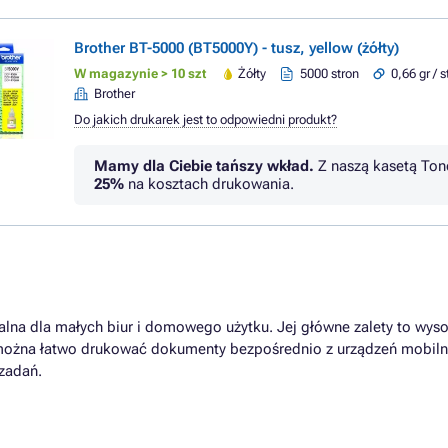
Brother BT-5000 (BT5000Y) - tusz, yellow (żółty)
W magazynie > 10 szt
Żółty
5000 stron
0,66 gr / 
Brother
Do jakich drukarek jest to odpowiedni produkt?
Mamy dla Ciebie tańszy wkład.
Z naszą kasetą Ton
25%
na kosztach drukowania.
lna dla małych biur i domowego użytku. Jej główne zalety to wys
i można łatwo drukować dokumenty bezpośrednio z urządzeń mobilny
zadań.