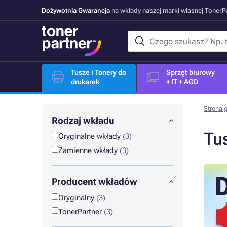
Dożywotnia Gwarancja
na wkłady naszej marki własnej Toner
Tusze i Tonery do
Sprzęt biurowy
drukarek
+ IT + AGD
Strona 
Rodzaj wkładu
Tu
Oryginalne wkłady
(3)
Zamienne wkłady
(3)
Producent wkładów
Oryginalny
(3)
TonerPartner
(3)