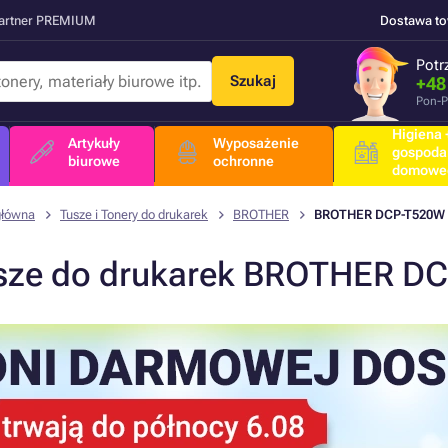
Partner PREMIUM
Dostawa t
Potr
Szukaj
+48
Pon-P
Higiena +
Artykuły
Wyposażenie
gospoda
biurowe
ochronne
domowe
główna
Tusze i Tonery do drukarek
BROTHER
BROTHER DCP-T520W
sze do drukarek BROTHER D