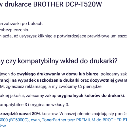
a w drukarce BROTHER DCP-T520W
na zatrzaski po bokach.
zabezpieczenia.
zda, aż usłyszysz kliknięcie potwierdzające prawidłowe umieszc
y czy kompatybilny wkład do drukarki?
yjnych do
zwykłego drukowania w domu lub biurze
, polecamy zak
ancji na wypadek uszkodzenia drukarki
oraz
dożywotniej gwara
M, zgłaszasz reklamację, a my zwrócimy Ci pieniądze.
kiej jakości, zalecamy zakup
oryginalnych kolorów do drukarki
.
patybilne 3 i oryginalne wkłady 3.
zczędzić nawet 80%
kosztów. W naszej ofercie znajdują się pon
000 (BT5000C), cyan
,
TonerPartner tusz PREMIUM do BROTHER BT
ty)