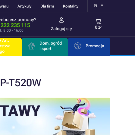
PL
owaru
Artykuły
Dla firm
Kontakty
zebujesz pomocy?
 222 235 115
0 zł
Zaloguj się
t: 8:00 - 16:00
 Art.
Dom, ogród
rstwa
Promocja
i sport
go
CP-T520W