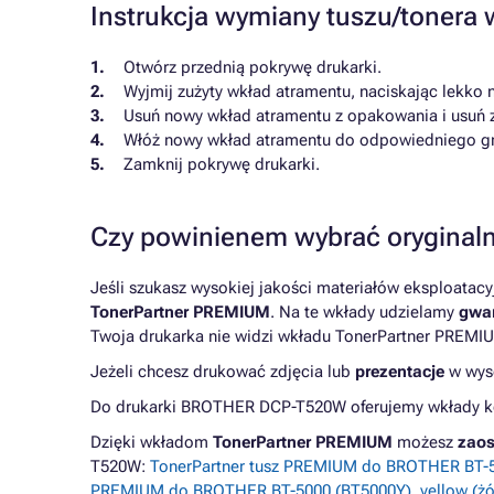
Instrukcja wymiany tuszu/toner
Otwórz przednią pokrywę drukarki.
Wyjmij zużyty wkład atramentu, naciskając lekko 
Usuń nowy wkład atramentu z opakowania i usuń 
Włóż nowy wkład atramentu do odpowiedniego gnia
Zamknij pokrywę drukarki.
Czy powinienem wybrać oryginaln
Jeśli szukasz wysokiej jakości materiałów eksploatac
TonerPartner PREMIUM
. Na te wkłady udzielamy
gwar
Twoja drukarka nie widzi wkładu TonerPartner PREMIU
Jeżeli chcesz drukować zdjęcia lub
prezentacje
w wyso
Do drukarki BROTHER DCP-T520W oferujemy wkłady kom
Dzięki wkładom
TonerPartner PREMIUM
możesz
zaos
T520W:
TonerPartner tusz PREMIUM do BROTHER BT-5
PREMIUM do BROTHER BT-5000 (BT5000Y), yellow (żół