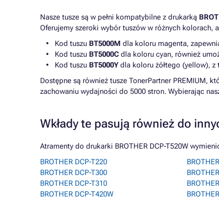
Nasze tusze są w pełni kompatybilne z drukarką
BROT
Oferujemy szeroki wybór tuszów w różnych kolorach,
Kod tuszu
BT5000M
dla koloru magenta, zapewnia
Kod tuszu
BT5000C
dla koloru cyan, również umoż
Kod tuszu
BT5000Y
dla koloru żółtego (yellow), z
Dostępne są również tusze TonerPartner PREMIUM, kt
zachowaniu wydajności do 5000 stron. Wybierając na
Wkłady te pasują również do inny
Atramenty do drukarki BROTHER DCP-T520W wymienione
BROTHER DCP-T220
BROTHER
BROTHER DCP-T300
BROTHER
BROTHER DCP-T310
BROTHER
BROTHER DCP-T420W
BROTHER