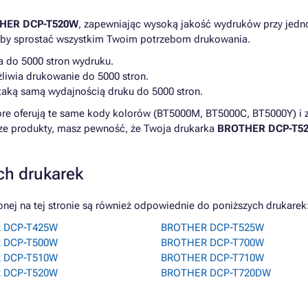
HER DCP-T520W
, zapewniając wysoką jakość wydruków przy jed
 aby sprostać wszystkim Twoim potrzebom drukowania.
 do 5000 stron wydruku.
liwia drukowanie do 5000 stron.
 taką samą wydajnością druku do 5000 stron.
óre oferują te same kody kolorów (BT5000M, BT5000C, BT5000Y) i
sze produkty, masz pewność, że Twoja drukarka
BROTHER DCP-T5
ch drukarek
j na tej stronie są również odpowiednie do poniższych drukarek
 DCP-T425W
BROTHER DCP-T525W
 DCP-T500W
BROTHER DCP-T700W
 DCP-T510W
BROTHER DCP-T710W
 DCP-T520W
BROTHER DCP-T720DW