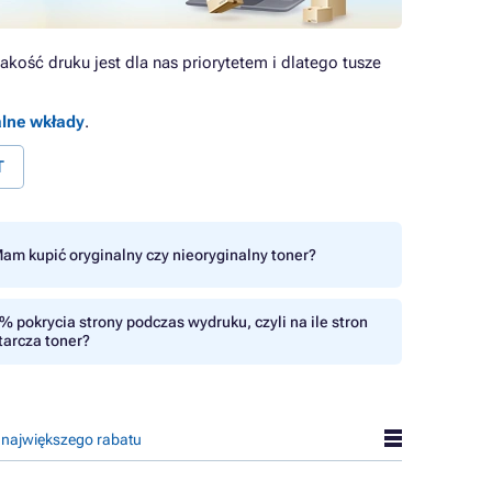
kość druku jest dla nas priorytetem i dlatego tusze
alne wkłady
.
T
am kupić oryginalny czy nieoryginalny toner?
% pokrycia strony podczas wydruku, czyli na ile stron
tarcza toner?
 największego rabatu