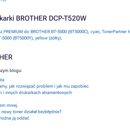
rukarki BROTHER DCP-T520W
usz PREMIUM do BROTHER BT-5000 (BT5000C), cyan
,
TonerPartner
000 (BT5000Y), yellow (żółty)
.
THER
szym blogu:
ata
amy, jak rozwiązać problem i jak mu zapobiec
n i innych drukarkach atramentowych
lem mniej
 nowy toner działał bezbłędnie?
 można ją oddać