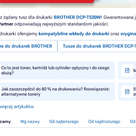
z żądany tusz dla drukarki
BROTHER DCP-T520W
! Gwarantowana ja
artner
odpowiadają najwyższym standardom jakości.
 drukarki oferujemy
kompatybilne wkłady do drukarki
oraz
orygin
ze do drukarek BROTHER
Tusze do drukarek BROTHER DCP-
Co to jest toner, kartridż lub cylinder optyczny i do czego
M
służą?
Jak zaoszczędzić do 80 % na drukowaniu? Rozwiązanie:
5
alternatywne tonery
s
więcej artykułów
ecamy
Wg nazwy
Od najtańszego
Od najdroższego
Od