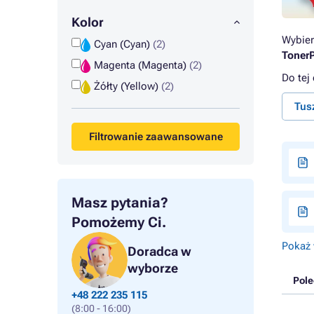
Kolor
Wybier
Cyan (Cyan)
(2)
TonerP
Magenta (Magenta)
(2)
Do tej
Żółty (Yellow)
(2)
Tus
Filtrowanie zaawansowane
Masz pytania?
Pomożemy Ci.
Pokaż 
Doradca w
wyborze
Pol
+48 222 235 115
(8:00 - 16:00)