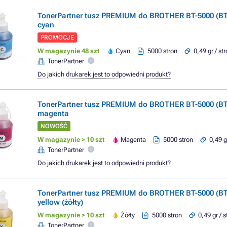
TonerPartner tusz PREMIUM do BROTHER BT-5000 (BT
cyan
PROMOCJE
W magazynie 48 szt
Cyan
5000 stron
0,49 gr / st
TonerPartner
Do jakich drukarek jest to odpowiedni produkt?
TonerPartner tusz PREMIUM do BROTHER BT-5000 (B
magenta
NOWOŚĆ
W magazynie > 10 szt
Magenta
5000 stron
0,49 g
TonerPartner
Do jakich drukarek jest to odpowiedni produkt?
TonerPartner tusz PREMIUM do BROTHER BT-5000 (BT
yellow (żółty)
W magazynie > 10 szt
Żółty
5000 stron
0,49 gr / 
TonerPartner