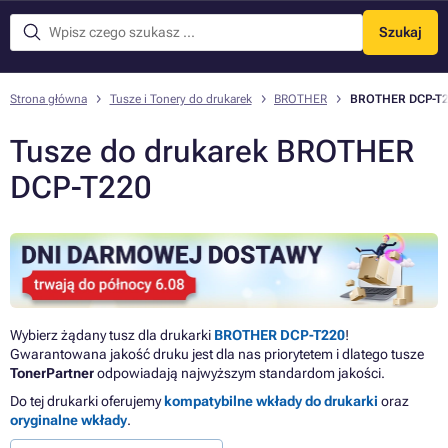
Szukaj
Menu
Strona główna
Tusze i Tonery do drukarek
BROTHER
BROTHER DCP-T
Tusze do drukarek BROTHER
DCP-T220
Wybierz żądany tusz dla drukarki
BROTHER DCP-T220
!
Gwarantowana jakość druku jest dla nas priorytetem i dlatego tusze
TonerPartner
odpowiadają najwyższym standardom jakości.
Do tej drukarki oferujemy
kompatybilne wkłady do drukarki
oraz
oryginalne wkłady
.