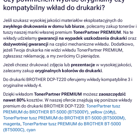
kompatybilny wkład do drukarki?
Jeśli szukasz wysokiej jakości materiałów eksploatacyjnych do
zwykłego drukowania w domu lub biurze
, polecamy zakup tonerów i
tuszy naszej marki własnej premium
TonerPartner PREMIUM
. Na te
wkłady udzielamy
gwarancji na wypadek uszkodzenia drukarki
oraz
dożywotniej gwarancji
na części mechaniczne wkładu. Dodatkowo,
jeżeli Twoja drukarka nie widzi wkładu TonerPartner PREMIUM,
zgłaszasz reklamację, a my zwrócimy Ci pieniądze.
Jeżeli chcesz drukować zdjęcia lub
prezentacje
w wysokiej jakości,
zalecamy zakup
oryginalnych kolorów do drukarki
.
Do drukarki BROTHER DCP-T220 oferujemy wkłady kompatybilne 3 i
oryginalne wkłady 4.
Dzięki wkładom
TonerPartner PREMIUM
możesz
zaoszczędzić
nawet 80%
kosztów. W naszej ofercie znajdują się poniższe wkłady
premium do drukarki BROTHER DCP-T220:
TonerPartner tusz
PREMIUM do BROTHER BT-5000 (BT5000Y), yellow (żółty)
,
TonerPartner tusz PREMIUM do BROTHER BT-5000 (BT5000M),
magenta
,
TonerPartner tusz PREMIUM do BROTHER BT-5000
(BT5000C), cyan