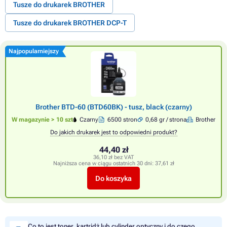
Tusze do drukarek BROTHER
Tusze do drukarek BROTHER DCP-T
Najpopularniejszy
Brother BTD-60 (BTD60BK) - tusz, black (czarny)
W magazynie > 10 szt
Czarny
6500 stron
0,68 gr / strona
Brother
Do jakich drukarek jest to odpowiedni produkt?
44,40 zł
36,10 zł bez VAT
Najniższa cena w ciągu ostatnich 30 dni:
37,61 zł
Do koszyka
Co to jest toner, kartridż lub cylinder optyczny i do czego