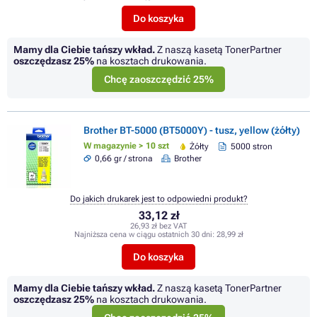
Do koszyka
Mamy dla Ciebie tańszy wkład.
Z naszą kasetą TonerPartner
oszczędzasz
25%
na kosztach drukowania.
Chcę zaoszczędzić 25%
Brother BT-5000 (BT5000Y) - tusz, yellow (żółty)
W magazynie > 10 szt
Żółty
5000 stron
0,66 gr / strona
Brother
Do jakich drukarek jest to odpowiedni produkt?
33,12 zł
26,93 zł bez VAT
Najniższa cena w ciągu ostatnich 30 dni:
28,99 zł
Do koszyka
Mamy dla Ciebie tańszy wkład.
Z naszą kasetą TonerPartner
oszczędzasz
25%
na kosztach drukowania.