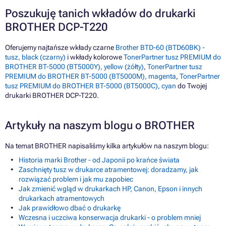
Poszukuję tanich wkładów do drukarki
BROTHER DCP-T220
Oferujemy najtańsze wkłady czarne
Brother BTD-60 (BTD60BK) -
tusz, black (czarny)
i wkłady kolorowe
TonerPartner tusz PREMIUM do
BROTHER BT-5000 (BT5000Y), yellow (żółty)
,
TonerPartner tusz
PREMIUM do BROTHER BT-5000 (BT5000M), magenta
,
TonerPartner
tusz PREMIUM do BROTHER BT-5000 (BT5000C), cyan
do Twojej
drukarki BROTHER DCP-T220.
Artykuły na naszym blogu o BROTHER
Na temat BROTHER napisaliśmy kilka artykułów na naszym blogu:
Historia marki Brother - od Japonii po krańce świata
Zaschnięty tusz w drukarce atramentowej: doradzamy, jak
rozwiązać problem i jak mu zapobiec
Jak zmienić wgląd w drukarkach HP, Canon, Epson i innych
drukarkach atramentowych
Jak prawidłowo dbać o drukarkę
Wczesna i uczciwa konserwacja drukarki - o problem mniej