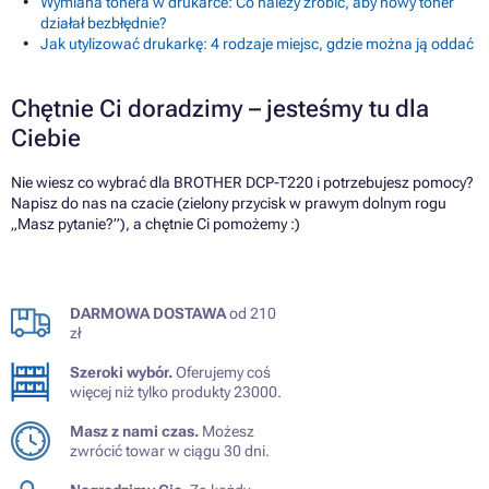
Wymiana tonera w drukarce: Co należy zrobić, aby nowy toner
działał bezbłędnie?
Jak utylizować drukarkę: 4 rodzaje miejsc, gdzie można ją oddać
Chętnie Ci doradzimy – jesteśmy tu dla
Ciebie
Nie wiesz co wybrać dla BROTHER DCP-T220 i potrzebujesz pomocy?
Napisz do nas na czacie (zielony przycisk w prawym dolnym rogu
„Masz pytanie?”), a chętnie Ci pomożemy :)
DARMOWA DOSTAWA
od 210
zł
Szeroki wybór.
Oferujemy coś
więcej niż tylko produkty 23000.
Masz z nami czas.
Możesz
zwrócić towar w ciągu 30 dni.