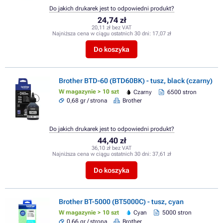
Do jakich drukarek jest to odpowiedni produkt?
24,74 zł
20,11 zł bez VAT
Najniższa cena w ciągu ostatnich 30 dni:
17,07 zł
Do koszyka
Brother BTD-60 (BTD60BK) - tusz, black (czarny)
W magazynie > 10 szt
Czarny
6500 stron
0,68 gr / strona
Brother
Do jakich drukarek jest to odpowiedni produkt?
44,40 zł
36,10 zł bez VAT
Najniższa cena w ciągu ostatnich 30 dni:
37,61 zł
Do koszyka
Brother BT-5000 (BT5000C) - tusz, cyan
W magazynie > 10 szt
Cyan
5000 stron
0,66 gr / strona
Brother