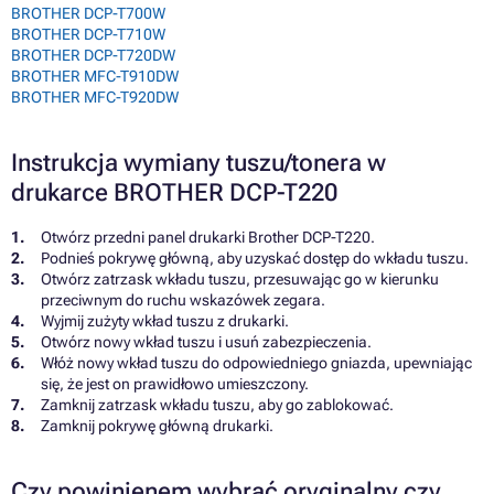
BROTHER DCP-T700W
BROTHER DCP-T710W
BROTHER DCP-T720DW
BROTHER MFC-T910DW
BROTHER MFC-T920DW
Instrukcja wymiany tuszu/tonera w
drukarce BROTHER DCP-T220
Otwórz przedni panel drukarki Brother DCP-T220.
Podnieś pokrywę główną, aby uzyskać dostęp do wkładu tuszu.
Otwórz zatrzask wkładu tuszu, przesuwając go w kierunku
przeciwnym do ruchu wskazówek zegara.
Wyjmij zużyty wkład tuszu z drukarki.
Otwórz nowy wkład tuszu i usuń zabezpieczenia.
Włóż nowy wkład tuszu do odpowiedniego gniazda, upewniając
się, że jest on prawidłowo umieszczony.
Zamknij zatrzask wkładu tuszu, aby go zablokować.
Zamknij pokrywę główną drukarki.
Czy powinienem wybrać oryginalny czy