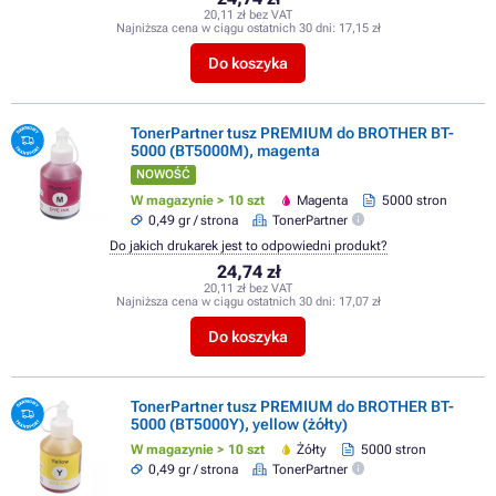
20,11 zł bez VAT
Najniższa cena w ciągu ostatnich 30 dni:
17,15 zł
Do koszyka
TonerPartner tusz PREMIUM do BROTHER BT-
5000 (BT5000M), magenta
NOWOŚĆ
W magazynie > 10 szt
Magenta
5000 stron
0,49 gr / strona
TonerPartner
Do jakich drukarek jest to odpowiedni produkt?
24,74 zł
20,11 zł bez VAT
Najniższa cena w ciągu ostatnich 30 dni:
17,07 zł
Do koszyka
TonerPartner tusz PREMIUM do BROTHER BT-
5000 (BT5000Y), yellow (żółty)
W magazynie > 10 szt
Żółty
5000 stron
0,49 gr / strona
TonerPartner