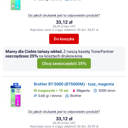
Do jakich drukarek jest to odpowiedni produkt?
33,12 zł
26,93 zł bez VAT
Najniższa cena w ciągu ostatnich 30 dni:
28,61 zł
Do koszyka
Mamy dla Ciebie tańszy wkład.
Z naszą kasetą TonerPartner
oszczędzasz
25%
na kosztach drukowania.
Chcę zaoszczędzić 25%
Brother BT-5000 (BT5000M) - tusz, magenta
W magazynie > 10 szt
Magenta
5000 stron
0,66 gr / strona
Brother
Do jakich drukarek jest to odpowiedni produkt?
33,12 zł
26,93 zł bez VAT
Najniższa cena w ciągu ostatnich 30 dni:
28,99 zł