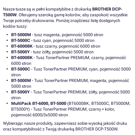
Nasze tusze są w pełni kompatybilne z drukarką
BROTHER DCP-
T500W
. Oferujemy szeroką gamę kolorów, aby zaspokoić wszystkie
Twoje potrzeby drukowania. Poniżej znajdziesz listę dostępnych
kodów tuszy:
BT-5000M
- tusz magenta, pojemność 5000 stron
BT-5000C
- tusz cyan, pojemność 5000 stron
BT-6000BK
- tusz czarny, pojemność 6000 stron
BT-5000Y
- tusz żółty, pojemność 5000 stron
BT-6000BK
- Tusz TonerPartner PREMIUM, czarny, pojemność
6000 stron
BT-5000C
- Tusz TonerPartner PREMIUM, cyan, pojemność 5000
stron
BT-5000M
- Tusz TonerPartner PREMIUM, magenta, pojemność
5000 stron
BT-5000Y
- Tusz TonerPartner PREMIUM, żółty, pojemność 5000
stron
MultiPack BT-6000, BT-5000
(BT6000BK, BT5000C, BT5000M,
BT5000Y) - Tusz TonerPartner PREMIUM, czarny + kolor,
pojemność 6000/3x5000 stron
Wybierając nasze produkty, zapewniasz sobie wysoką jakość druku
oraz kompatybilność z Twoją drukarką BROTHER DCP-T500W.