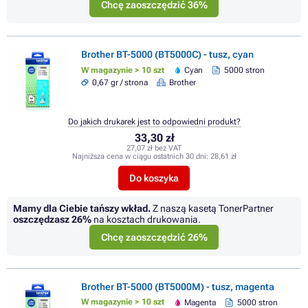
Chcę zaoszczędzić 36%
Brother BT-5000 (BT5000C) - tusz, cyan
W magazynie > 10 szt
Cyan
5000 stron
0,67 gr / strona
Brother
Do jakich drukarek jest to odpowiedni produkt?
33,30 zł
27,07 zł bez VAT
Najniższa cena w ciągu ostatnich 30 dni:
28,61 zł
Do koszyka
Mamy dla Ciebie tańszy wkład.
Z naszą kasetą TonerPartner
oszczędzasz
26%
na kosztach drukowania.
Chcę zaoszczędzić 26%
Brother BT-5000 (BT5000M) - tusz, magenta
W magazynie > 10 szt
Magenta
5000 stron