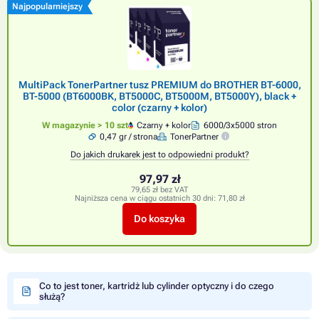
Najpopularniejszy
MultiPack TonerPartner tusz PREMIUM do BROTHER BT-6000,
BT-5000 (BT6000BK, BT5000C, BT5000M, BT5000Y), black +
color (czarny + kolor)
W magazynie > 10 szt
Czarny + kolor
6000/3x5000 stron
0,47 gr / strona
TonerPartner
Do jakich drukarek jest to odpowiedni produkt?
97,97 zł
79,65 zł bez VAT
Najniższa cena w ciągu ostatnich 30 dni:
71,80 zł
Do koszyka
Co to jest toner, kartridż lub cylinder optyczny i do czego
służą?