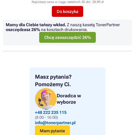
Najniższa cena w ciągu ostatnich 30 dni:
28,99 zł
Do koszyka
Mamy dla Ciebie tańszy wkład.
Z naszą kasetą TonerPartner
oszczędzasz
26%
na kosztach drukowania.
Chcę zaoszczędzić 26%
Masz pytania?
Pomożemy Ci.
Doradca w
wyborze
+48 222 235 115
(8:00 - 16:00)
info@tonerpartner.pl
Mam pytanie