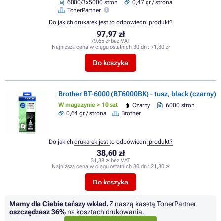
6000/3x5000 stron
0,47 gr / strona
TonerPartner
Do jakich drukarek jest to odpowiedni produkt?
97,97 zł
79,65 zł bez VAT
Najniższa cena w ciągu ostatnich 30 dni:
71,80 zł
Do koszyka
Brother BT-6000 (BT6000BK) - tusz, black (czarny)
W magazynie > 10 szt
Czarny
6000 stron
0,64 gr / strona
Brother
Do jakich drukarek jest to odpowiedni produkt?
38,60 zł
31,38 zł bez VAT
Najniższa cena w ciągu ostatnich 30 dni:
21,30 zł
Do koszyka
Mamy dla Ciebie tańszy wkład.
Z naszą kasetą TonerPartner
oszczędzasz
36%
na kosztach drukowania.