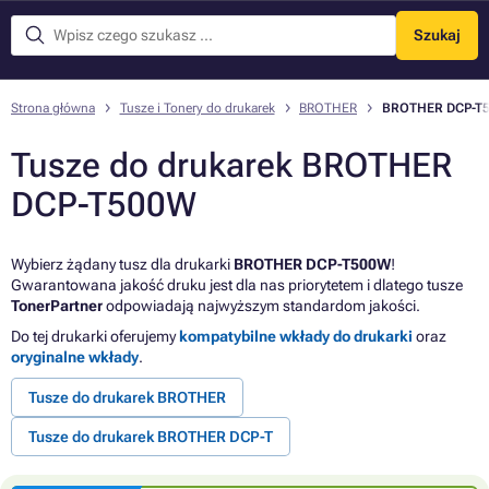
Szukaj
Menu
Strona główna
Tusze i Tonery do drukarek
BROTHER
BROTHER DCP-T
Tusze do drukarek BROTHER
DCP-T500W
Wybierz żądany tusz dla drukarki
BROTHER DCP-T500W
!
Gwarantowana jakość druku jest dla nas priorytetem i dlatego tusze
TonerPartner
odpowiadają najwyższym standardom jakości.
Do tej drukarki oferujemy
kompatybilne wkłady do drukarki
oraz
oryginalne wkłady
.
Tusze do drukarek BROTHER
Tusze do drukarek BROTHER DCP-T