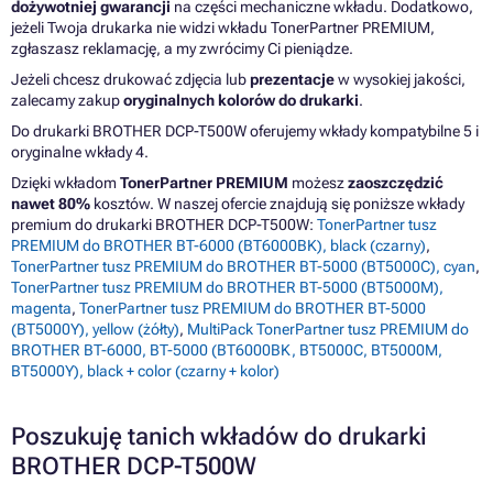
dożywotniej gwarancji
na części mechaniczne wkładu. Dodatkowo,
jeżeli Twoja drukarka nie widzi wkładu TonerPartner PREMIUM,
zgłaszasz reklamację, a my zwrócimy Ci pieniądze.
Jeżeli chcesz drukować zdjęcia lub
prezentacje
w wysokiej jakości,
zalecamy zakup
oryginalnych kolorów do drukarki
.
Do drukarki BROTHER DCP-T500W oferujemy wkłady kompatybilne 5 i
oryginalne wkłady 4.
Dzięki wkładom
TonerPartner PREMIUM
możesz
zaoszczędzić
nawet 80%
kosztów. W naszej ofercie znajdują się poniższe wkłady
premium do drukarki BROTHER DCP-T500W:
TonerPartner tusz
PREMIUM do BROTHER BT-6000 (BT6000BK), black (czarny)
,
TonerPartner tusz PREMIUM do BROTHER BT-5000 (BT5000C), cyan
,
TonerPartner tusz PREMIUM do BROTHER BT-5000 (BT5000M),
magenta
,
TonerPartner tusz PREMIUM do BROTHER BT-5000
(BT5000Y), yellow (żółty)
,
MultiPack TonerPartner tusz PREMIUM do
BROTHER BT-6000, BT-5000 (BT6000BK, BT5000C, BT5000M,
BT5000Y), black + color (czarny + kolor)
Poszukuję tanich wkładów do drukarki
BROTHER DCP-T500W