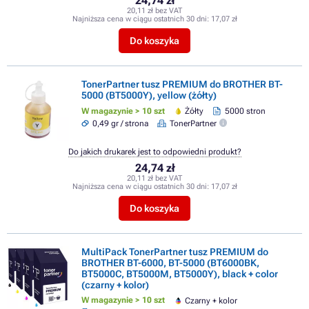
24,74 zł
20,11 zł bez VAT
Najniższa cena w ciągu ostatnich 30 dni:
17,07 zł
Do koszyka
TonerPartner tusz PREMIUM do BROTHER BT-
5000 (BT5000Y), yellow (żółty)
W magazynie > 10 szt
Żółty
5000 stron
0,49 gr / strona
TonerPartner
Do jakich drukarek jest to odpowiedni produkt?
24,74 zł
20,11 zł bez VAT
Najniższa cena w ciągu ostatnich 30 dni:
17,07 zł
Do koszyka
MultiPack TonerPartner tusz PREMIUM do
BROTHER BT-6000, BT-5000 (BT6000BK,
BT5000C, BT5000M, BT5000Y), black + color
(czarny + kolor)
W magazynie > 10 szt
Czarny + kolor