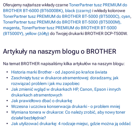
Oferujemy najtańsze wkłady czarne
TonerPartner tusz PREMIUM do
BROTHER BT-6000 (BT6000BK), black (czarny)
i wkłady kolorowe
TonerPartner tusz PREMIUM do BROTHER BT-5000 (BT5000C), cyan
,
TonerPartner tusz PREMIUM do BROTHER BT-5000 (BT5000M),
magenta
,
TonerPartner tusz PREMIUM do BROTHER BT-5000
(BT5000Y), yellow (żółty)
do Twojej drukarki BROTHER DCP-T500W.
Artykuły na naszym blogu o BROTHER
Na temat BROTHER napisaliśmy kilka artykułów na naszym blogu:
Historia marki Brother - od Japonii po krańce świata
Zaschnięty tusz w drukarce atramentowej: doradzamy, jak
rozwiązać problem i jak mu zapobiec
Jak zmienić wgląd w drukarkach HP, Canon, Epson i innych
drukarkach atramentowych
Jak prawidłowo dbać o drukarkę
Wczesna i uczciwa konserwacja drukarki - o problem mniej
Wymiana tonera w drukarce: Co należy zrobić, aby nowy toner
działał bezbłędnie?
Jak utylizować drukarkę: 4 rodzaje miejsc, gdzie można ją oddać