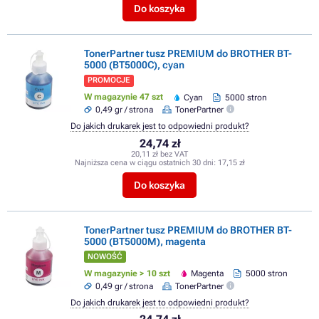
Do koszyka
TonerPartner tusz PREMIUM do BROTHER BT-
5000 (BT5000C), cyan
PROMOCJE
W magazynie 47 szt
Cyan
5000 stron
0,49 gr / strona
TonerPartner
Do jakich drukarek jest to odpowiedni produkt?
24,74 zł
20,11 zł bez VAT
Najniższa cena w ciągu ostatnich 30 dni:
17,15 zł
Do koszyka
TonerPartner tusz PREMIUM do BROTHER BT-
5000 (BT5000M), magenta
NOWOŚĆ
W magazynie > 10 szt
Magenta
5000 stron
0,49 gr / strona
TonerPartner
Do jakich drukarek jest to odpowiedni produkt?