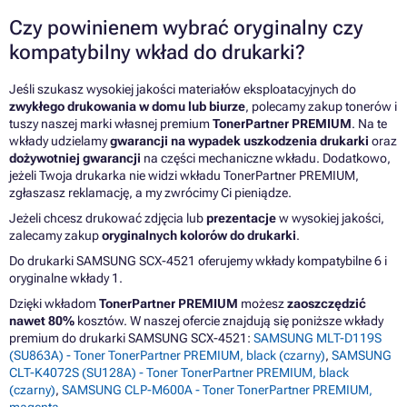
Czy powinienem wybrać oryginalny czy
kompatybilny wkład do drukarki?
Jeśli szukasz wysokiej jakości materiałów eksploatacyjnych do
zwykłego drukowania w domu lub biurze
, polecamy zakup tonerów i
tuszy naszej marki własnej premium
TonerPartner PREMIUM
. Na te
wkłady udzielamy
gwarancji na wypadek uszkodzenia drukarki
oraz
dożywotniej gwarancji
na części mechaniczne wkładu. Dodatkowo,
jeżeli Twoja drukarka nie widzi wkładu TonerPartner PREMIUM,
zgłaszasz reklamację, a my zwrócimy Ci pieniądze.
Jeżeli chcesz drukować zdjęcia lub
prezentacje
w wysokiej jakości,
zalecamy zakup
oryginalnych kolorów do drukarki
.
Do drukarki SAMSUNG SCX-4521 oferujemy wkłady kompatybilne 6 i
oryginalne wkłady 1.
Dzięki wkładom
TonerPartner PREMIUM
możesz
zaoszczędzić
nawet 80%
kosztów. W naszej ofercie znajdują się poniższe wkłady
premium do drukarki SAMSUNG SCX-4521:
SAMSUNG MLT-D119S
(SU863A) - Toner TonerPartner PREMIUM, black (czarny)
,
SAMSUNG
CLT-K4072S (SU128A) - Toner TonerPartner PREMIUM, black
(czarny)
,
SAMSUNG CLP-M600A - Toner TonerPartner PREMIUM,
magenta