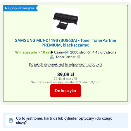
Najpopularniejszy
SAMSUNG MLT-D119S (SU863A) - Toner TonerPartner
PREMIUM, black (czarny)
W magazynie > 10 szt
Czarny
2000 stron
4,45 gr / strona
TonerPartner
Do jakich drukarek jest to odpowiedni produkt?
89,09 zł
72,43 zł bez VAT
Najniższa cena w ciągu ostatnich 30 dni:
59,13 zł
Do koszyka
Co to jest toner, kartridż lub cylinder optyczny i do czego
służą?