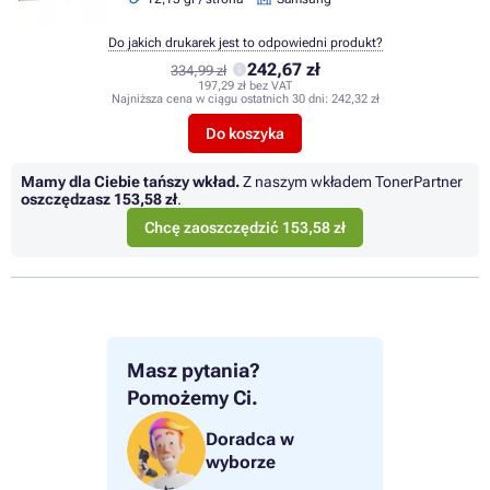
Do jakich drukarek jest to odpowiedni produkt?
242,67 zł
334,99 zł
197,29 zł bez VAT
Najniższa cena w ciągu ostatnich 30 dni:
242,32 zł
Do koszyka
Mamy dla Ciebie tańszy wkład.
Z naszym wkładem TonerPartner
oszczędzasz
153,58 zł
.
Chcę zaoszczędzić 153,58 zł
Masz pytania?
Pomożemy Ci.
Doradca w
wyborze