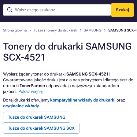
Szukaj
Menu
Strona główna
Tusze i Tonery do drukarek
SAMSUNG
SAMSUNG SCX-4
Tonery do drukarki SAMSUNG
SCX-4521
Wybierz żądany toner do drukarki
SAMSUNG SCX-4521
!
Gwarantowana jakość druku jest dla nas priorytetem i dlatego tusz do
drukarki
TonerPartner
odpowiadają najwyższym standardom
jakości.
Pokaż więcej
Do tej drukarki oferujemy
kompatybilne wkłady do drukarki
oraz
oryginalne wkłady
.
Tusze do drukarek SAMSUNG
Tusze do drukarek SAMSUNG SCX