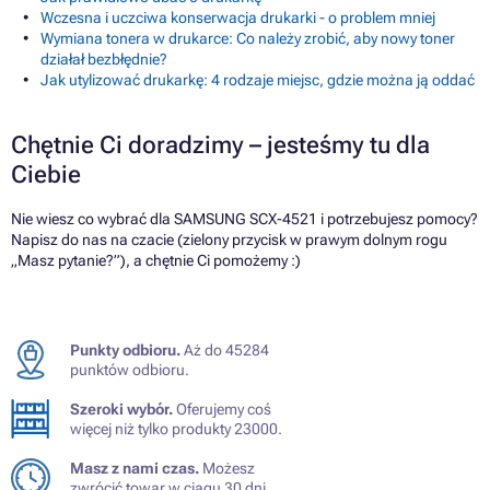
Wczesna i uczciwa konserwacja drukarki - o problem mniej
Wymiana tonera w drukarce: Co należy zrobić, aby nowy toner
działał bezbłędnie?
Jak utylizować drukarkę: 4 rodzaje miejsc, gdzie można ją oddać
Chętnie Ci doradzimy – jesteśmy tu dla
Ciebie
Nie wiesz co wybrać dla SAMSUNG SCX-4521 i potrzebujesz pomocy?
Napisz do nas na czacie (zielony przycisk w prawym dolnym rogu
„Masz pytanie?”), a chętnie Ci pomożemy :)
Punkty odbioru.
Aż do 45284
punktów odbioru.
Szeroki wybór.
Oferujemy coś
więcej niż tylko produkty 23000.
Masz z nami czas.
Możesz
zwrócić towar w ciągu 30 dni.