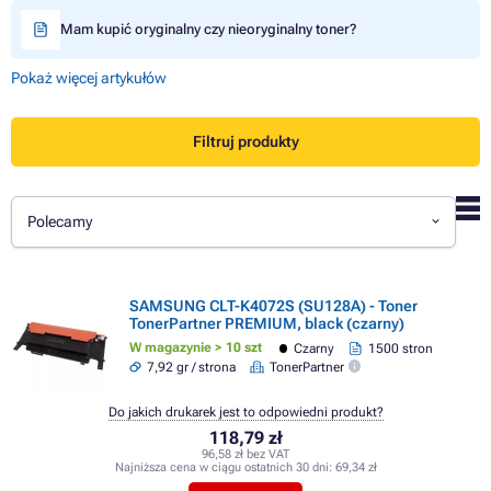
Mam kupić oryginalny czy nieoryginalny toner?
Pokaż więcej artykułów
Filtruj produkty
Polecamy
SAMSUNG CLT-K4072S (SU128A) - Toner
TonerPartner PREMIUM, black (czarny)
W magazynie > 10 szt
Czarny
1500 stron
7,92 gr / strona
TonerPartner
Do jakich drukarek jest to odpowiedni produkt?
118,79 zł
96,58 zł bez VAT
Najniższa cena w ciągu ostatnich 30 dni:
69,34 zł