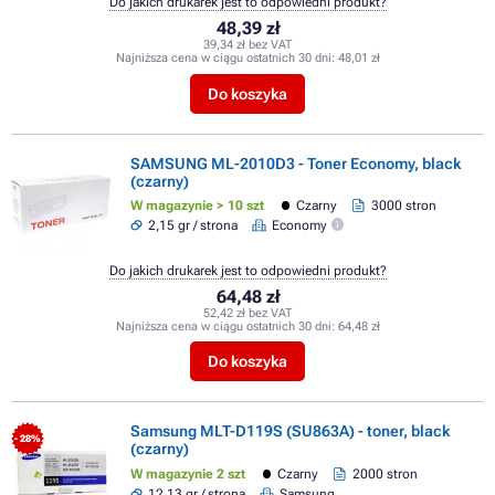
Do jakich drukarek jest to odpowiedni produkt?
48,39 zł
39,34 zł bez VAT
Najniższa cena w ciągu ostatnich 30 dni:
48,01 zł
Do koszyka
SAMSUNG ML-2010D3 - Toner Economy, black
(czarny)
W magazynie > 10 szt
Czarny
3000 stron
2,15 gr / strona
Economy
Do jakich drukarek jest to odpowiedni produkt?
64,48 zł
52,42 zł bez VAT
Najniższa cena w ciągu ostatnich 30 dni:
64,48 zł
Do koszyka
Samsung MLT-D119S (SU863A) - toner, black
- 28%
(czarny)
W magazynie 2 szt
Czarny
2000 stron
12,13 gr / strona
Samsung