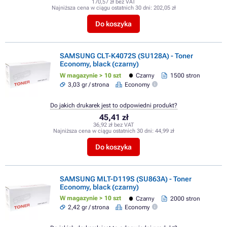
170,57 zł bez VAT
Najniższa cena w ciągu ostatnich 30 dni:
202,05 zł
Do koszyka
SAMSUNG CLT-K4072S (SU128A) - Toner
Economy, black (czarny)
W magazynie > 10 szt
Czarny
1500 stron
3,03 gr / strona
Economy
Do jakich drukarek jest to odpowiedni produkt?
45,41 zł
36,92 zł bez VAT
Najniższa cena w ciągu ostatnich 30 dni:
44,99 zł
Do koszyka
SAMSUNG MLT-D119S (SU863A) - Toner
Economy, black (czarny)
W magazynie > 10 szt
Czarny
2000 stron
2,42 gr / strona
Economy