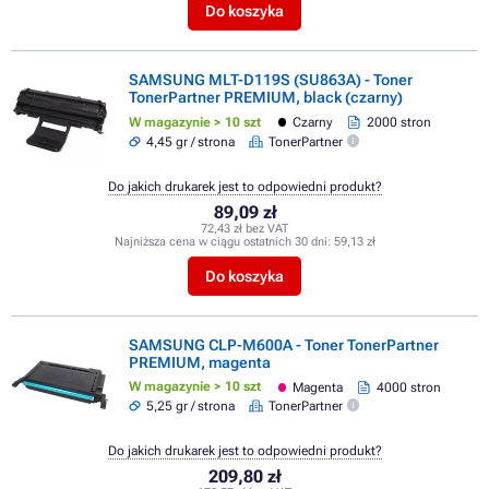
Do koszyka
SAMSUNG MLT-D119S (SU863A) - Toner
TonerPartner PREMIUM, black (czarny)
W magazynie > 10 szt
Czarny
2000 stron
4,45 gr / strona
TonerPartner
Do jakich drukarek jest to odpowiedni produkt?
89,09 zł
72,43 zł bez VAT
Najniższa cena w ciągu ostatnich 30 dni:
59,13 zł
Do koszyka
SAMSUNG CLP-M600A - Toner TonerPartner
PREMIUM, magenta
W magazynie > 10 szt
Magenta
4000 stron
5,25 gr / strona
TonerPartner
Do jakich drukarek jest to odpowiedni produkt?
209,80 zł