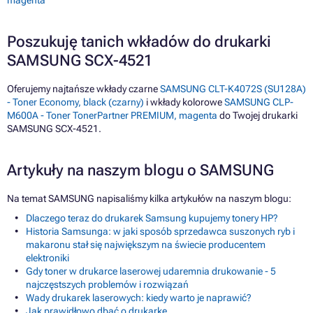
Poszukuję tanich wkładów do drukarki
SAMSUNG SCX-4521
Oferujemy najtańsze wkłady czarne
SAMSUNG CLT-K4072S (SU128A)
- Toner Economy, black (czarny)
i wkłady kolorowe
SAMSUNG CLP-
M600A - Toner TonerPartner PREMIUM, magenta
do Twojej drukarki
SAMSUNG SCX-4521.
Artykuły na naszym blogu o SAMSUNG
Na temat SAMSUNG napisaliśmy kilka artykułów na naszym blogu:
Dlaczego teraz do drukarek Samsung kupujemy tonery HP?
Historia Samsunga: w jaki sposób sprzedawca suszonych ryb i
makaronu stał się największym na świecie producentem
elektroniki
Gdy toner w drukarce laserowej udaremnia drukowanie - 5
najczęstszych problemów i rozwiązań
Wady drukarek laserowych: kiedy warto je naprawić?
Jak prawidłowo dbać o drukarkę