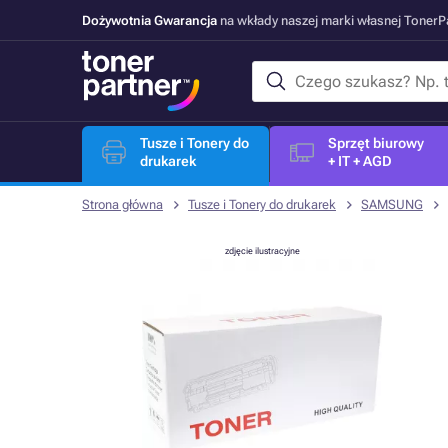
Dożywotnia Gwarancja
na wkłady naszej marki własnej Toner
Tusze i Tonery do
Sprzęt biurowy
drukarek
+ IT + AGD
Strona główna
Tusze i Tonery do drukarek
SAMSUNG
zdjęcie ilustracyjne