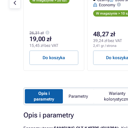
W magazynie > 20 szt
Economy
W magazynie > 10 s
26,31 zł
48,27 zł
19,00 zł
39,24 zł bez VAT
15,45 zł bez VAT
2,41 gr / strona
a
Do koszyka
Do koszyk
Opis i
Warianty
Parametry
parametry
kolorystycz
Opis i parametry