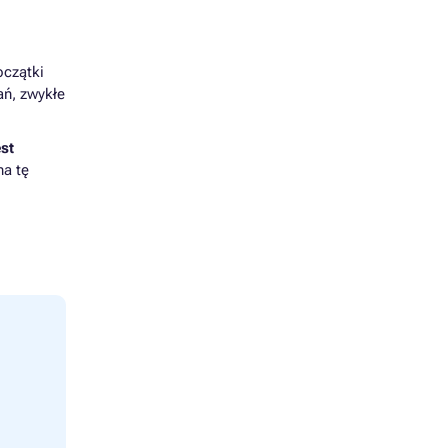
oczątki
ań, zwykłe
est
na tę