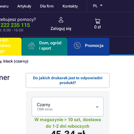
PL
owaru
Artykuły
Dla firm
Kontakty
zebujesz pomocy?
 222 235 115
0 zł
Zaloguj się
t: 8:00 - 16:00
 Art.
Dom, ogród
rstwa
Promocja
i sport
go
 black (czarny)
ner
Do jakich drukarek jest to odpowiedni
produkt?
Czarny
1500 stron
W magazynie > 10 szt, dostawa
do 1-2 dni roboczych