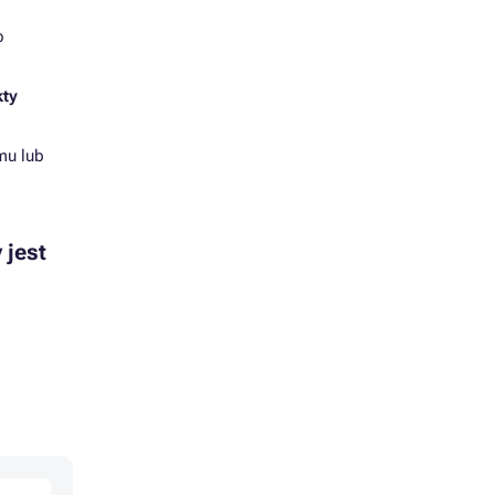
o
kty
mu lub
 jest