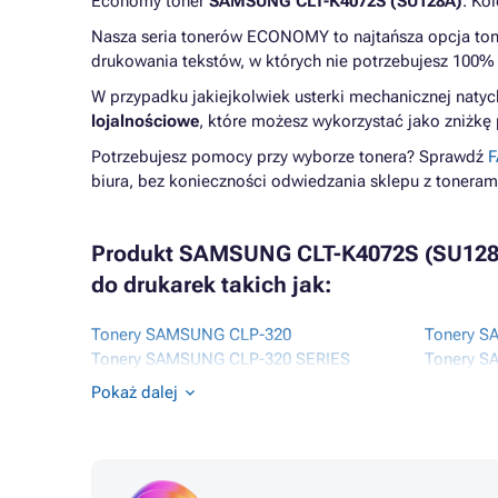
Economy toner
SAMSUNG CLT-K4072S (SU128A)
. Ko
Nasza seria tonerów ECONOMY to najtańsza opcja tone
drukowania tekstów, w których nie potrzebujesz 100% 
W przypadku jakiejkolwiek usterki mechanicznej natyc
lojalnościowe
, które możesz wykorzystać jako zniżkę
Potrzebujesz pomocy przy wyborze tonera? Sprawdź
F
biura, bez konieczności odwiedzania sklepu z toneram
Produkt SAMSUNG CLT-K4072S (SU128A)
do drukarek takich jak:
Tonery SAMSUNG CLP-320
Tonery S
Tonery SAMSUNG CLP-320 SERIES
Tonery S
Tonery SAMSUNG CLP-320N
Tonery S
Pokaż dalej
Tonery SAMSUNG CLP-325
Tonery 
Tonery SAMSUNG CLP-325N
Tonery 
Tonery SAMSUNG CLP-325W
Tonery 