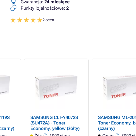
Gwarancja:
24 miesiące
Punkty lojalnościowe:
2
2 ocen
119S
SAMSUNG CLT-Y4072S
SAMSUNG ML-201
(SU472A) - Toner
Toner Economy, b
czarny)
Economy, yellow (żółty)
(czarny)
tron
Żółty
1000 stron
Czarny
3000 st