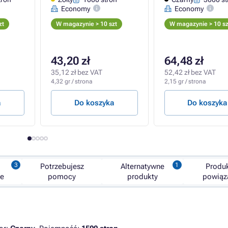
Economy
Economy
zt
W magazynie > 10 szt
W magazynie > 10 sz
43,20 zł
64,48 zł
35,12 zł bez VAT
52,42 zł bez VAT
4,32 gr / strona
2,15 gr / strona
a
Do koszyka
Do koszyka
Potrzebujesz
Alternatywne
Produ
ne
pomocy
produkty
powiąz