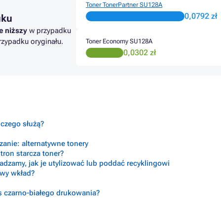
Toner TonerPartner SU128A
0,0792 zł
uku
e niższy
w przypadku
zypadku oryginału.
Toner Economy SU128A
0,0302 zł
o czego służą?
anie: alternatywne tonery
tron starcza toner?
radzamy, jak je utylizować lub poddać recyklingowi
ciwy wkład?
s czarno-białego drukowania?