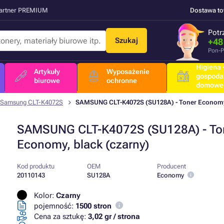
Partner PREMIUM
Dostawa t
Potr
Szukaj
+48
Pon-P
Higiena +
Artykuły
Wyposażenie
gospoda
biurowe
ochronne
domowe
Samsung CLT-K4072S
SAMSUNG CLT-K4072S (SU128A) - Toner Economy,
SAMSUNG CLT-K4072S (SU128A) - To
Economy, black (czarny)
Kod produktu
OEM
Producent
20110143
SU128A
Economy
Kolor:
Czarny
pojemność:
1500 stron
Cena za sztukę:
3,02 gr / strona