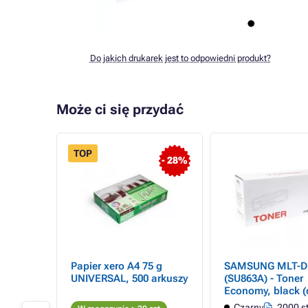
Do jakich drukarek jest to odpowiedni produkt?
Może ci się przydać
TOP
- 38%
- 28%
10D3 -
Papier xero A4 75 g
SAMSUNG MLT-D
er
UNIVERSAL, 500 arkuszy
(SU863A) - Toner
Economy, black (
tron
Czarny
2000 s