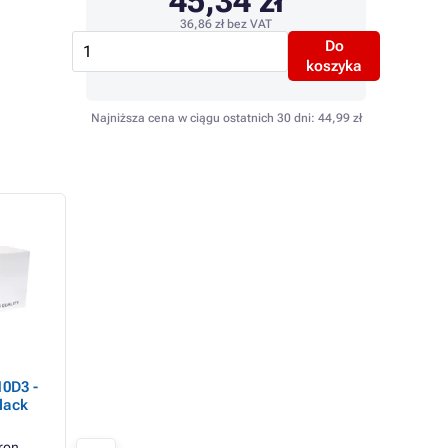
45,34 zł
36,86 zł
bez VAT
Do
koszyka
Najniższa cena w ciągu ostatnich 30 dni:
44,99 zł
0D3 -
SAMSUNG CLT-M4072S
SAMSUNG CLT-C4
lack
(SU262A) - Toner
(ST994A) - Toner
Economy, magenta
Economy, cyan
ron
Magenta
1000 stron
Cyan
1000 stro