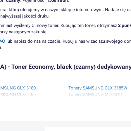
lor:
Czarny
. Pojemność:
1500 stron
.
ra, którą oferujemy w naszym sklepie internetowym. Nadaje się d
najwyższej jakości druku.
hmiast wyślemy Ci nowy toner. Kupując ten toner, otrzymasz
2 pun
 przy następnym zakupie.
AQ
lub napisz do nas na czacie. Kupuj u nas w zaciszu swojego do
i.
 - Toner Economy, black (czarny) dedykowany
AMSUNG CLX-3180
Tonery SAMSUNG CLX-3185W
AMSUNG CLX-3185
Tonery SAMSUNG ML-2510
AMSUNG CLX-3185 SERIES
Tonery SAMSUNG ML-2570
SAMSUNG CLX-3185FN
Tonery SAMSUNG ML-2571N
SAMSUNG CLX-3185FW
Tonery SAMSUNG SCX-4321
SAMSUNG CLX-3185N
Tonery SAMSUNG SCX-4521