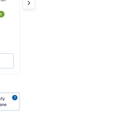
Economy
Economy
t
W magazynie > 10 szt
W magazynie > 10 sz
45,21 zł
43,20 zł
36,76 zł bez VAT
35,12 zł bez VAT
4,52 gr / strona
4,32 gr / strona
Do koszyka
Do koszyka
kty
ane