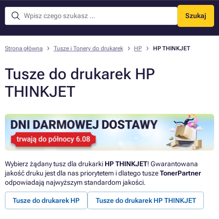
Szukaj
Menu
Strona główna
Tusze i Tonery do drukarek
HP
HP THINKJET
Tusze do drukarek HP
THINKJET
Wybierz żądany tusz dla drukarki
HP THINKJET
! Gwarantowana
jakość druku jest dla nas priorytetem i dlatego tusze
TonerPartner
odpowiadają najwyższym standardom jakości.
Tusze do drukarek HP
Tusze do drukarek HP THINKJET