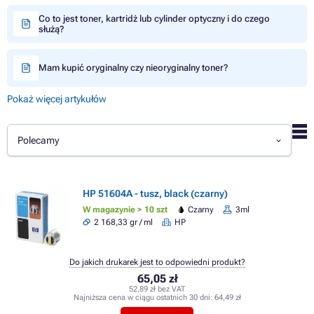
Co to jest toner, kartridż lub cylinder optyczny i do czego
służą?
Mam kupić oryginalny czy nieoryginalny toner?
Pokaż więcej artykułów
Polecamy
HP 51604A - tusz, black (czarny)
W magazynie > 10 szt
Czarny
3ml
2 168,33 gr / ml
HP
Do jakich drukarek jest to odpowiedni produkt?
65,05 zł
52,89 zł bez VAT
Najniższa cena w ciągu ostatnich 30 dni:
64,49 zł