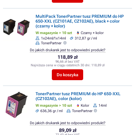
MultiPack TonerPartner tusz PREMIUM do HP
650-XXL (CZ101AE, CZ102AE), black + color
(czarny + kolor)
W magazynie > 10 szt
Czarny + kolor
1x24ml/1x14ml
312,87 gr / ml
TonerPartner
Do jakich drukarek jest to odpowiedni produkt?
118,89 zł
96,66 zł bez VAT
Najniższa cena w ciągu ostatnich 30 dni:
118,89 zł
Do koszyka
TonerPartner tusz PREMIUM do HP 650-XXL
(CZ102AE), color (kolor)
W magazynie > 10 szt
Kolor
14ml
636,36 gr / ml
TonerPartner
Do jakich drukarek jest to odpowiedni produkt?
89,09 zł
72,43 zł bez VAT