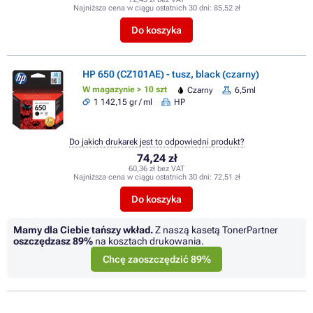
Najniższa cena w ciągu ostatnich 30 dni:
85,52 zł
Do koszyka
HP 650 (CZ101AE) - tusz, black (czarny)
W magazynie > 10 szt
Czarny
6,5ml
1 142,15 gr / ml
HP
Do jakich drukarek jest to odpowiedni produkt?
74,24 zł
60,36 zł bez VAT
Najniższa cena w ciągu ostatnich 30 dni:
72,51 zł
Do koszyka
Mamy dla Ciebie tańszy wkład.
Z naszą kasetą TonerPartner
oszczędzasz
89%
na kosztach drukowania.
Chcę zaoszczędzić 89%