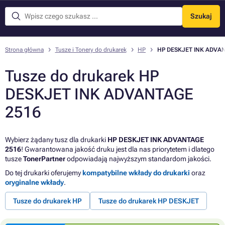
Szukaj
Menu
Strona główna
Tusze i Tonery do drukarek
HP
HP DESKJET INK ADVA
Tusze do drukarek HP
DESKJET INK ADVANTAGE
2516
Wybierz żądany tusz dla drukarki
HP DESKJET INK ADVANTAGE
2516
! Gwarantowana jakość druku jest dla nas priorytetem i dlatego
tusze
TonerPartner
odpowiadają najwyższym standardom jakości.
Do tej drukarki oferujemy
kompatybilne wkłady do drukarki
oraz
oryginalne wkłady
.
Tusze do drukarek HP
Tusze do drukarek HP DESKJET