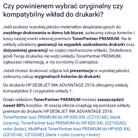
Czy powinienem wybrać oryginalny czy
kompatybilny wkład do drukarki?
Jeśli szukasz wysokiej jakości materiałów eksploatacyjnych do
zwykłego drukowania w domu lub biurze
, polecamy zakup tonerów i
tuszy naszej marki własnej premium
TonerPartner PREMIUM
. Na te
wkłady udzielamy
gwarancji na wypadek uszkodzenia drukarki
oraz
dożywotniej gwarancji
na części mechaniczne wkładu. Dodatkowo,
jeżeli Twoja drukarka nie widzi wkładu TonerPartner PREMIUM,
zgłaszasz reklamację, a my zwrócimy Ci pieniądze.
Jeżeli chcesz drukować zdjęcia lub
prezentacje
w wysokiej jakości,
zalecamy zakup
oryginalnych kolorów do drukarki
.
Do drukarki HP DESKJET INK ADVANTAGE 2516 oferujemy wkłady
kompatybilne 3 i oryginalne wkłady 1.
Dzięki wkładom
TonerPartner PREMIUM
możesz
zaoszczędzić
nawet 80%
kosztów. W naszej ofercie znajdują się poniższe wkłady
premium do drukarki HP DESKJET INK ADVANTAGE 2516:
TonerPartner tusz PREMIUM do HP 650-XXL (CZ101AE), black
(czarny)
,
TonerPartner tusz PREMIUM do HP 650-XXL (CZ102AE),
color (kolor)
,
MultiPack TonerPartner tusz PREMIUM do HP 650-XXL
(CZ101AE, CZ102AE), black + color (czarny + kolor)