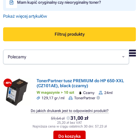
Mam kupić oryginalny czy nieoryginalny toner?
Pokaż więcej artykułów
Filtruj produkty
Polecamy
TonerPartner tusz PREMIUM do HP 650-XXL
- 48%
(CZ101AE), black (czarny)
W magazynie > 10 szt
Czarny
24ml
129,17 gr / ml
TonerPartner
Do jakich drukarek jest to odpowiedni produkt?
31,00 zł
59,64 zł
25,20 zł bez VAT
Najniższa cena w ciągu ostatnich 30 dni:
57,23 zł
Do koszyka