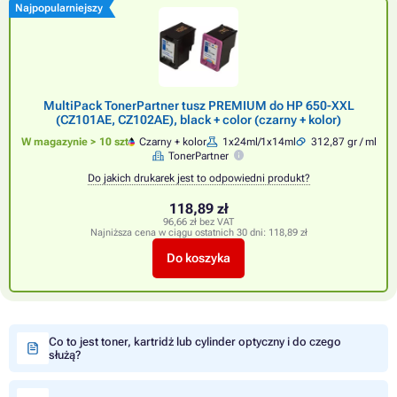
Najpopularniejszy
MultiPack TonerPartner tusz PREMIUM do HP 650-XXL
(CZ101AE, CZ102AE), black + color (czarny + kolor)
W magazynie > 10 szt
Czarny + kolor
1x24ml/1x14ml
312,87 gr / ml
TonerPartner
Do jakich drukarek jest to odpowiedni produkt?
118,89 zł
96,66 zł bez VAT
Najniższa cena w ciągu ostatnich 30 dni:
118,89 zł
Do koszyka
Co to jest toner, kartridż lub cylinder optyczny i do czego
służą?