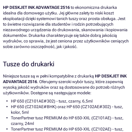
HP DESKJET INK ADVANTAGE 2516
to ekonomiczna drukarka
idealna dla domowego użytku. Jej główne zalety to niski koszt
eksploatacji dzięki systemowi tanich tuszy oraz prosta obsługa. Jest
to świetne rozwiązanie dla studentów i rodzin potrzebujących
niezawodnego urządzenia do drukowania, skanowania i kopiowania
dokumentów. Drukarka charakteryzuje się także dobrą jakością
wydruków, co sprawia, że jest ceniona przez użytkowników ceniących
sobie zarówno oszczędność, jak i jakość.
Tusze do drukarki
Niniejsze tusze są w pełni kompatybilne z drukarką
HP DESKJET INK
ADVANTAGE 2516
. Oferujemy szeroki wybór tuszy, które zapewnią
wysoką jakość wydruków oraz są dostosowane do potrzeb różnych
użytkowników. Dostępne są następujące modele:
HP 650 (CZ101AE#302) - tusz, czarny, 6,5ml
HP 650 (CZ102AE#BHK) oraz HP 650 (CZ102AE#302) - tusz,
kolor, 5ml
TonerPartner tusz PREMIUM do HP 650-XXL (CZ101AE) - tusz,
czarny, 24ml
TonerPartner tusz PREMIUM do HP 650-XXL (CZ102AE) - tusz,