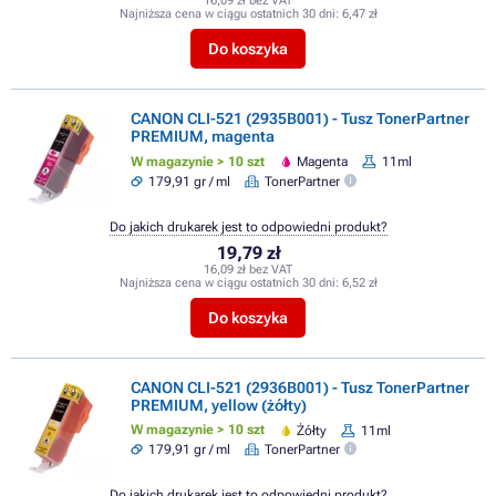
16,09 zł bez VAT
Najniższa cena w ciągu ostatnich 30 dni:
6,47 zł
Do koszyka
CANON CLI-521 (2935B001) - Tusz TonerPartner
PREMIUM, magenta
W magazynie > 10 szt
Magenta
11ml
179,91 gr / ml
TonerPartner
Do jakich drukarek jest to odpowiedni produkt?
19,79 zł
16,09 zł bez VAT
Najniższa cena w ciągu ostatnich 30 dni:
6,52 zł
Do koszyka
CANON CLI-521 (2936B001) - Tusz TonerPartner
PREMIUM, yellow (żółty)
W magazynie > 10 szt
Żółty
11ml
179,91 gr / ml
TonerPartner
Do jakich drukarek jest to odpowiedni produkt?