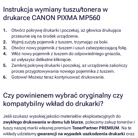
Instrukcja wymiany tuszu/tonera w
drukarce CANON PIXMA MP560
Otwórz pokrywę drukarki i poczekaj, aż głowica drukująca
przesunie się na środek urządzenia.
Wyjmij zużyty pojemnik z tuszem, trzymając za boki.
Otwórz nowy pojemnik z tuszem i usuń zabezpieczającą folię.
Włóż nowy pojemnik z tuszem do odpowiedniego gniazda,
aż usłyszysz delikatne kliknięcie.
Zamknij pokrywę drukarki i poczekaj, aż urządzenie zakończy
proces przygotowywania nowego pojemnika z tuszem.
Gotowe! Możesz teraz kontynuować drukowanie.
Czy powinienem wybrać oryginalny czy
kompatybilny wkład do drukarki?
Jeśli szukasz wysokiej jakości materiałów eksploatacyjnych do
zwykłego drukowania w domu lub biurze
, polecamy zakup tonerów i
tuszy naszej marki własnej premium
TonerPartner PREMIUM
. Na te
wkłady udzielamy
gwarancji na wypadek uszkodzenia drukarki
oraz