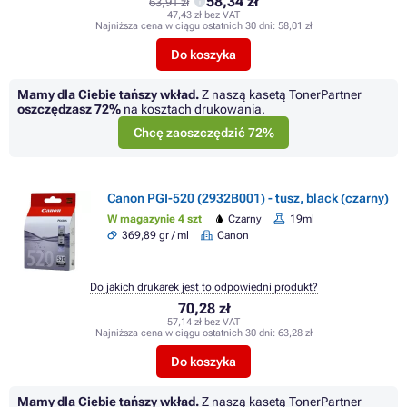
58,34 zł
63,91 zł
47,43 zł bez VAT
Najniższa cena w ciągu ostatnich 30 dni:
58,01 zł
Do koszyka
Mamy dla Ciebie tańszy wkład.
Z naszą kasetą TonerPartner
oszczędzasz
72%
na kosztach drukowania.
Chcę zaoszczędzić 72%
Canon PGI-520 (2932B001) - tusz, black (czarny)
W magazynie 4 szt
Czarny
19ml
369,89 gr / ml
Canon
Do jakich drukarek jest to odpowiedni produkt?
70,28 zł
57,14 zł bez VAT
Najniższa cena w ciągu ostatnich 30 dni:
63,28 zł
Do koszyka
Mamy dla Ciebie tańszy wkład.
Z naszą kasetą TonerPartner