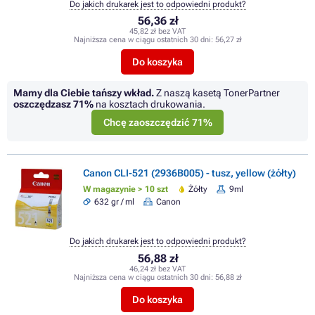
Do jakich drukarek jest to odpowiedni produkt?
56,36 zł
45,82 zł bez VAT
Najniższa cena w ciągu ostatnich 30 dni:
56,27 zł
Do koszyka
Mamy dla Ciebie tańszy wkład.
Z naszą kasetą TonerPartner
oszczędzasz
71%
na kosztach drukowania.
Chcę zaoszczędzić 71%
Canon CLI-521 (2936B005) - tusz, yellow (żółty)
W magazynie > 10 szt
Żółty
9ml
632 gr / ml
Canon
Do jakich drukarek jest to odpowiedni produkt?
56,88 zł
46,24 zł bez VAT
Najniższa cena w ciągu ostatnich 30 dni:
56,88 zł
Do koszyka