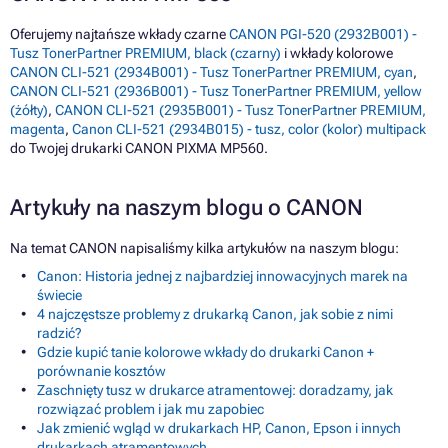
Oferujemy najtańsze wkłady czarne
CANON PGI-520 (2932B001) -
Tusz TonerPartner PREMIUM, black (czarny)
i wkłady kolorowe
CANON CLI-521 (2934B001) - Tusz TonerPartner PREMIUM, cyan
,
CANON CLI-521 (2936B001) - Tusz TonerPartner PREMIUM, yellow
(żółty)
,
CANON CLI-521 (2935B001) - Tusz TonerPartner PREMIUM,
magenta
,
Canon CLI-521 (2934B015) - tusz, color (kolor) multipack
do Twojej drukarki CANON PIXMA MP560.
Artykuły na naszym blogu o CANON
Na temat CANON napisaliśmy kilka artykułów na naszym blogu:
Canon: Historia jednej z najbardziej innowacyjnych marek na
świecie
4 najczęstsze problemy z drukarką Canon, jak sobie z nimi
radzić?
Gdzie kupić tanie kolorowe wkłady do drukarki Canon +
porównanie kosztów
Zaschnięty tusz w drukarce atramentowej: doradzamy, jak
rozwiązać problem i jak mu zapobiec
Jak zmienić wgląd w drukarkach HP, Canon, Epson i innych
drukarkach atramentowych