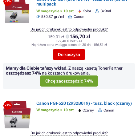
- 1%
multipack
W magazynie > 10 szt
Kolor
3x9ml
580,37 gr / ml
Canon
Do jakich drukarek jest to odpowiedni produkt?
156,70 zł
159,01 zł
127,40 zł bez VAT
Najniższa cena w ciągu ostatnich 30 dni:
156,51 zł
Do koszyka
Mamy dla Ciebie tańszy wkład.
Z naszą kasetą TonerPartner
oszczędzasz
74%
na kosztach drukowania.
Chcę zaoszczędzić 74%
Canon PGI-520 (2932B019) - tusz, black (czarny)
- 1%
W magazynie > 10 szt
Czarny
Canon
Do jakich drukarek jest to odpowiedni produkt?