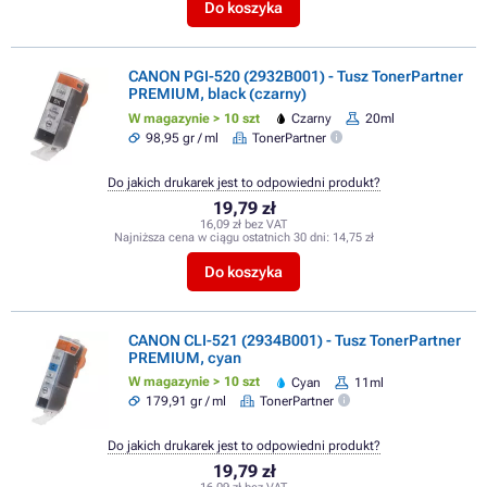
Do koszyka
CANON PGI-520 (2932B001) - Tusz TonerPartner
PREMIUM, black (czarny)
W magazynie > 10 szt
Czarny
20ml
98,95 gr / ml
TonerPartner
Do jakich drukarek jest to odpowiedni produkt?
19,79 zł
16,09 zł bez VAT
Najniższa cena w ciągu ostatnich 30 dni:
14,75 zł
Do koszyka
CANON CLI-521 (2934B001) - Tusz TonerPartner
PREMIUM, cyan
W magazynie > 10 szt
Cyan
11ml
179,91 gr / ml
TonerPartner
Do jakich drukarek jest to odpowiedni produkt?
19,79 zł