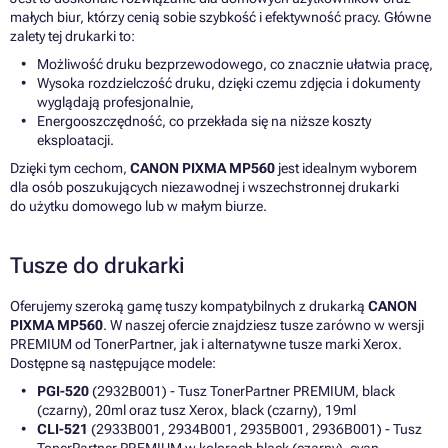
małych biur, którzy cenią sobie szybkość i efektywność pracy. Główne
zalety tej drukarki to:
Możliwość druku bezprzewodowego, co znacznie ułatwia pracę,
Wysoka rozdzielczość druku, dzięki czemu zdjęcia i dokumenty
wyglądają profesjonalnie,
Energooszczędność, co przekłada się na niższe koszty
eksploatacji.
Dzięki tym cechom,
CANON PIXMA MP560
jest idealnym wyborem
dla osób poszukujących niezawodnej i wszechstronnej drukarki
do użytku domowego lub w małym biurze.
Tusze do drukarki
Oferujemy szeroką gamę tuszy kompatybilnych z drukarką
CANON
PIXMA MP560
. W naszej ofercie znajdziesz tusze zarówno w wersji
PREMIUM od TonerPartner, jak i alternatywne tusze marki Xerox.
Dostępne są następujące modele:
PGI-520
(2932B001) - Tusz TonerPartner PREMIUM, black
(czarny), 20ml oraz tusz Xerox, black (czarny), 19ml
CLI-521
(2933B001, 2934B001, 2935B001, 2936B001) - Tusz