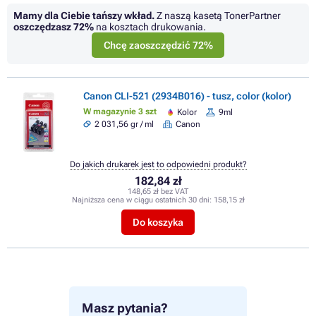
Mamy dla Ciebie tańszy wkład.
Z naszą kasetą TonerPartner
oszczędzasz
72%
na kosztach drukowania.
Chcę zaoszczędzić 72%
Canon CLI-521 (2934B016) - tusz, color (kolor)
W magazynie 3 szt
Kolor
9ml
2 031,56 gr / ml
Canon
Do jakich drukarek jest to odpowiedni produkt?
182,84 zł
148,65 zł bez VAT
Najniższa cena w ciągu ostatnich 30 dni:
158,15 zł
Do koszyka
Masz pytania?