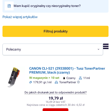
Mam kupić oryginalny czy nieoryginalny toner?
Pokaż więcej artykułów
Filtruj produkty
Polecamy
CANON CLI-521 (2933B001) - Tusz TonerPartner
PREMIUM, black (czarny)
W magazynie > 10 szt
Czarny
11ml
179,91 gr / ml
TonerPartner
Do jakich drukarek jest to odpowiedni produkt?
19,79 zł
16,09 zł bez VAT
Najniższa cena w ciągu ostatnich 30 dni:
6,52 zł