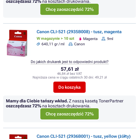
oszczędzasz
72%
na kosztach drukowania.
Chcę zaoszczędzić 72%
Canon CLI-521 (2935B008) - tusz, magenta
W magazynie > 10 szt
Magenta
9ml
640,11 gr / ml
Canon
Do jakich drukarek jest to odpowiedni produkt?
57,61 zł
46,84 zł bez VAT
Najniższa cena w ciągu ostatnich 30 dni:
49,21 zł
Do koszyka
Mamy dla Ciebie tańszy wkład.
Z naszą kasetą TonerPartner
oszczędzasz
72%
na kosztach drukowania.
Chcę zaoszczędzić 72%
Canon CLI-521 (2936B001) - tusz, yellow (żółty)