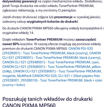
dożywotniej gwarancji
na części mechaniczne wkładu. Dodatkowo,
jeżeli Twoja drukarka nie widzi wkładu TonerPartner PREMIUM,
zgłaszasz reklamację, a my zwrócimy Ci pieniądze.
Jeżeli chcesz drukować zdjęcia lub
prezentacje
w wysokiej jakości,
zalecamy zakup
oryginalnych kolorów do drukarki
.
Do drukarki CANON PIXMA MP560 oferujemy wkłady kompatybilne 6 i
oryginalne wkłady 14.
Dzięki wkładom
TonerPartner PREMIUM
możesz
zaoszczędzić
nawet 80%
kosztów. W naszej ofercie znajdują się poniższe wkłady
premium do drukarki CANON PIXMA MP560:
CANON PGI-520
(2932B001) - Tusz TonerPartner PREMIUM, black (czarny)
,
CANON
CLI-521 (2933B001) - Tusz TonerPartner PREMIUM, black (czarny)
,
CANON CLI-521 (2934B001) - Tusz TonerPartner PREMIUM, cyan
,
CANON CLI-521 (2936B001) - Tusz TonerPartner PREMIUM, yellow
(żółty)
,
CANON CLI-521 (2935B001) - Tusz TonerPartner PREMIUM,
magenta
,
MultiPack CANON PGI-520, CLI-521 + 20szt papieru foto
(2932B001, 2933B010) - Tusz TonerPartner PREMIUM, black + color
(czarny + kolor)
Poszukuję tanich wkładów do drukarki
CANON PIXMA MP560