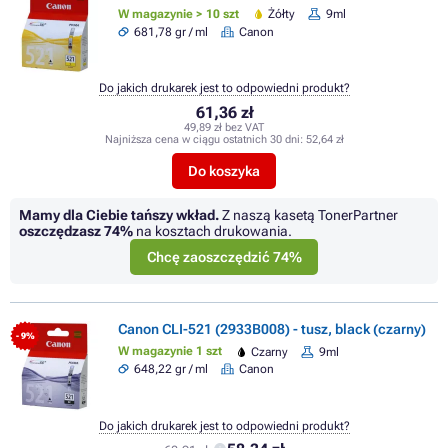
W magazynie > 10 szt
Żółty
9ml
681,78 gr / ml
Canon
Do jakich drukarek jest to odpowiedni produkt?
61,36 zł
49,89 zł bez VAT
Najniższa cena w ciągu ostatnich 30 dni:
52,64 zł
Do koszyka
Mamy dla Ciebie tańszy wkład.
Z naszą kasetą TonerPartner
oszczędzasz
74%
na kosztach drukowania.
Chcę zaoszczędzić 74%
Canon CLI-521 (2933B008) - tusz, black (czarny)
- 9%
W magazynie 1 szt
Czarny
9ml
648,22 gr / ml
Canon
Do jakich drukarek jest to odpowiedni produkt?