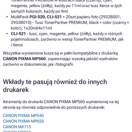
TonerPartner PREMIUM w kolorach black (czarny), cyan,
magenta, yellow (żółty), każdy po 11ml oraz tusz Xerox w tych
samych kolorach, każdy po 9ml
MultiPack
PGI-520, CLI-521
+ 20szt papieru foto (2932B001,
2933B010) - Tusz TonerPartner PREMIUM, black + color (czarny +
kolor), 1x20ml/4x11ml
CLI-521
- tusz, cyan, magenta, yellow (żółty), każdy o różnych
pojemnościach, zarówno w wersji TonerPartner PREMIUM, jak
i Xerox
Wszystkie wymienione tusze są w pełni kompatybilne z drukarką
CANON PIXMA MP560
, zapewniając wysoką jakość wydruków
zarówno w dokumencie, jak i fotografii.
Wkłady te pasują również do innych
drukarek
Atramenty do drukarki CANON PIXMA MP560 wymienionej na tej
stronie są również odpowiednie do poniższych drukarek:
CANON PIXMA MP540
CANON PIXMA MP650
CANON MX715