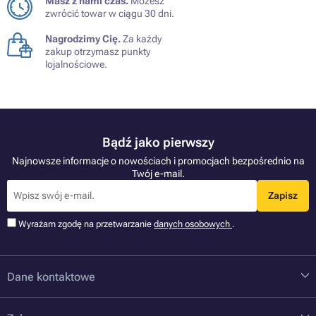
Masz z nami czas.
Możesz
zwrócić towar w ciągu 30 dni.
Nagrodzimy Cię.
Za każdy
zakup otrzymasz punkty
lojalnościowe.
Bądź jako pierwszy
Najnowsze informacje o nowościach i promocjach bezpośrednio na
Twój e-mail.
Zapisz
Wyrażam zgodę na przetwarzanie
danych osobowych
.
Dane kontaktowe