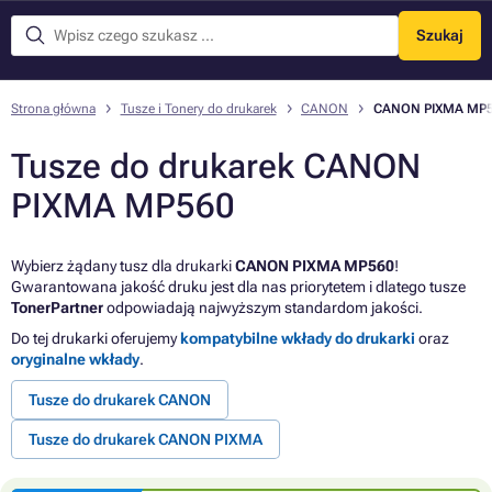
Szukaj
Menu
Strona główna
Tusze i Tonery do drukarek
CANON
CANON PIXMA MP
Tusze do drukarek CANON
PIXMA MP560
Wybierz żądany tusz dla drukarki
CANON PIXMA MP560
!
Gwarantowana jakość druku jest dla nas priorytetem i dlatego tusze
TonerPartner
odpowiadają najwyższym standardom jakości.
Do tej drukarki oferujemy
kompatybilne wkłady do drukarki
oraz
oryginalne wkłady
.
Tusze do drukarek CANON
Tusze do drukarek CANON PIXMA