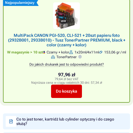
Najpopularniejszy
MultiPack CANON PGI-520, CLI-521 + 20szt papieru foto
(2932B001, 2933B010) - Tusz TonerPartner PREMIUM, black +
color (czarny + kolor)
W magazynie > 10 szt
Czarny + kolor
1x20ml/4x11ml
153,06 gr / ml
TonerPartner
Do jakich drukarek jest to odpowiedni produkt?
97,96 zł
79,64 zł bez VAT
Najniższa cena w ciągu ostatnich 30 dni:
57,34 zł
Do koszyka
Co to jest toner, kartridż lub cylinder optyczny i do czego
służą?