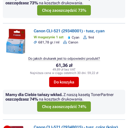
oszczędzasz
73%
na kosztach drukowania.
Chcę zaoszczędzić 73%
Canon CLI-521 (2934B001) - tusz, cyan
W magazynie 1 szt
Cyan
9ml
681,78 gr / ml
Canon
Do jakich drukarek jest to odpowiedni produkt?
61,36 zł
49,89 zł bez VAT
Najniższa cena w ciągu ostatnich 30 dni:
59,22 zł
Do koszyka
Mamy dla Ciebie tańszy wkład.
Z naszą kasetą TonerPartner
oszczędzasz
74%
na kosztach drukowania.
Chcę zaoszczędzić 74%
Canon CLI-521 (2934B015) - tusz, color (kolor)