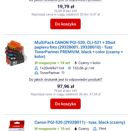
19,79 zł
16,09 zł bez VAT
Najniższa cena w ciągu ostatnich 30 dni:
6,47 zł
Do koszyka
MultiPack CANON PGI-520, CLI-521 + 20szt
papieru foto (2932B001, 2933B010) - Tusz
TonerPartner PREMIUM, black + color (czarny +
kolor)
W magazynie > 10 szt
Czarny + kolor
1x20ml/4x11ml
153,06 gr / ml
TonerPartner
Do jakich drukarek jest to odpowiedni produkt?
97,96 zł
79,64 zł bez VAT
Najniższa cena w ciągu ostatnich 30 dni:
57,34 zł
Do koszyka
Canon PGI-520 (2932B011) - tusz, black (czarny)
W magazynie > 10 szt
Czarny
19ml