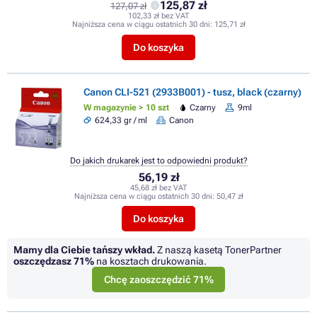
125,87 zł
127,07 zł
102,33 zł bez VAT
Najniższa cena w ciągu ostatnich 30 dni:
125,71 zł
Do koszyka
Canon CLI-521 (2933B001) - tusz, black (czarny)
W magazynie > 10 szt
Czarny
9ml
624,33 gr / ml
Canon
Do jakich drukarek jest to odpowiedni produkt?
56,19 zł
45,68 zł bez VAT
Najniższa cena w ciągu ostatnich 30 dni:
50,47 zł
Do koszyka
Mamy dla Ciebie tańszy wkład.
Z naszą kasetą TonerPartner
oszczędzasz
71%
na kosztach drukowania.
Chcę zaoszczędzić 71%