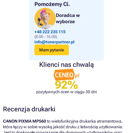
Pomożemy Ci.
Doradca w
wyborze
+48 222 235 115
(8:00 - 16:00)
info@tonerpartner.pl
Mam pytanie
Klienci nas chwalą
92%
pozytywnych ocen w ciągu 30 dni
Recenzja drukarki
CANON PIXMA MP560
to wielofunkcyjna drukarka atramentowa,
która łączy w sobie wysoką jakość druku z łatwością użytkowania.
Jest to doskonałe rozwiązanie dla domowych użytkowników oraz