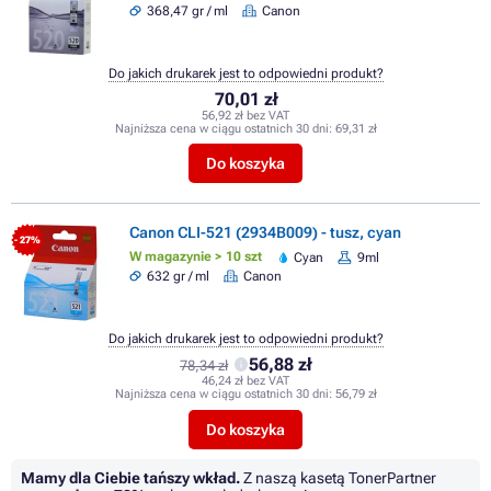
368,47 gr / ml
Canon
Do jakich drukarek jest to odpowiedni produkt?
70,01 zł
56,92 zł bez VAT
Najniższa cena w ciągu ostatnich 30 dni:
69,31 zł
Do koszyka
Canon CLI-521 (2934B009) - tusz, cyan
- 27%
W magazynie > 10 szt
Cyan
9ml
632 gr / ml
Canon
Do jakich drukarek jest to odpowiedni produkt?
56,88 zł
78,34 zł
46,24 zł bez VAT
Najniższa cena w ciągu ostatnich 30 dni:
56,79 zł
Do koszyka
Mamy dla Ciebie tańszy wkład.
Z naszą kasetą TonerPartner