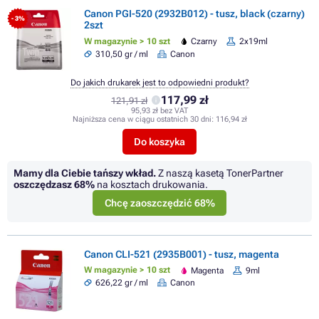
Canon PGI-520 (2932B012) - tusz, black (czarny)
- 3%
2szt
W magazynie > 10 szt
Czarny
2x19ml
310,50 gr / ml
Canon
Do jakich drukarek jest to odpowiedni produkt?
117,99 zł
121,91 zł
95,93 zł bez VAT
Najniższa cena w ciągu ostatnich 30 dni:
116,94 zł
Do koszyka
Mamy dla Ciebie tańszy wkład.
Z naszą kasetą TonerPartner
oszczędzasz
68%
na kosztach drukowania.
Chcę zaoszczędzić 68%
Canon CLI-521 (2935B001) - tusz, magenta
W magazynie > 10 szt
Magenta
9ml
626,22 gr / ml
Canon