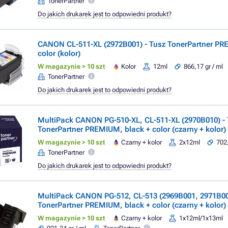
TonerPartner
Do jakich drukarek jest to odpowiedni produkt?
CANON CL-511-XL (2972B001) - Tusz TonerPartner P
color (kolor)
W magazynie > 10 szt
Kolor
12ml
866,17 gr / ml
TonerPartner
Do jakich drukarek jest to odpowiedni produkt?
MultiPack CANON PG-510-XL, CL-511-XL (2970B010) -
TonerPartner PREMIUM, black + color (czarny + kolor)
W magazynie > 10 szt
Czarny + kolor
2x12ml
702,
TonerPartner
Do jakich drukarek jest to odpowiedni produkt?
MultiPack CANON PG-512, CL-513 (2969B001, 2971B00
TonerPartner PREMIUM, black + color (czarny + kolor)
W magazynie > 10 szt
Czarny + kolor
1x12ml/1x13ml