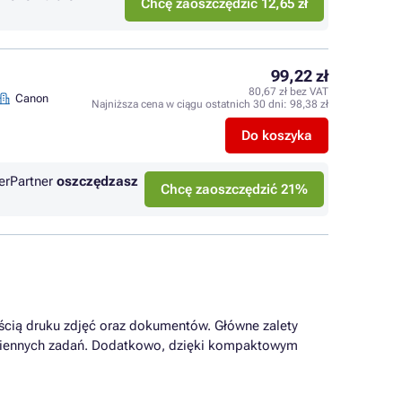
Chcę zaoszczędzić 12,65 zł
99,22 zł
80,67 zł bez VAT
Canon
Najniższa cena w ciągu ostatnich 30 dni:
98,38 zł
Do koszyka
erPartner
oszczędzasz
Chcę zaoszczędzić 21%
ścią druku zdjęć oraz dokumentów. Główne zalety
odziennych zadań. Dodatkowo, dzięki kompaktowym