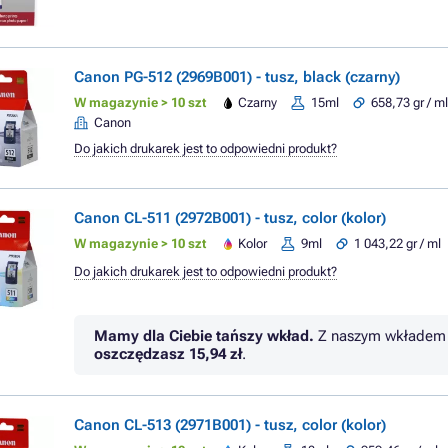
Canon PG-512 (2969B001) - tusz, black (czarny)
W magazynie > 10 szt
Czarny
15ml
658,73 gr / m
Canon
Do jakich drukarek jest to odpowiedni produkt?
Canon CL-511 (2972B001) - tusz, color (kolor)
W magazynie > 10 szt
Kolor
9ml
1 043,22 gr / ml
Do jakich drukarek jest to odpowiedni produkt?
Mamy dla Ciebie tańszy wkład.
Z naszym wkładem 
oszczędzasz
15,94 zł
.
Canon CL-513 (2971B001) - tusz, color (kolor)