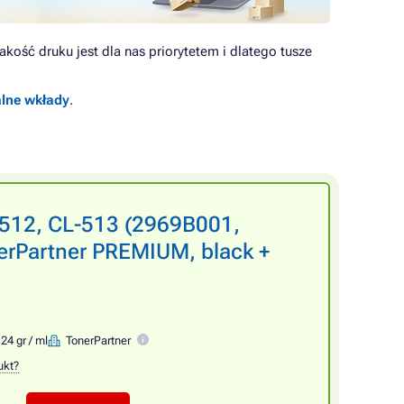
kość druku jest dla nas priorytetem i dlatego tusze
alne wkłady
.
512, CL-513 (2969B001,
erPartner PREMIUM, black +
24 gr / ml
TonerPartner
ukt?