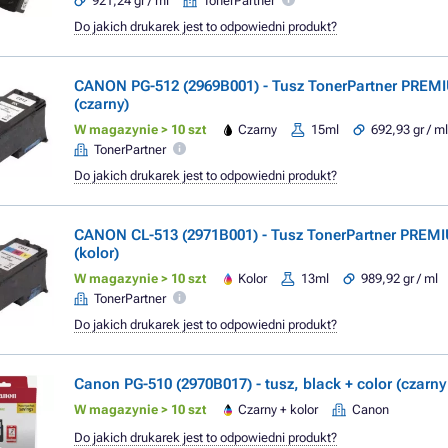
921,24 gr / ml
TonerPartner
Do jakich drukarek jest to odpowiedni produkt?
CANON PG-512 (2969B001) - Tusz TonerPartner PREM
(czarny)
W magazynie > 10 szt
Czarny
15ml
692,93 gr / m
TonerPartner
Do jakich drukarek jest to odpowiedni produkt?
CANON CL-513 (2971B001) - Tusz TonerPartner PREMI
(kolor)
W magazynie > 10 szt
Kolor
13ml
989,92 gr / ml
TonerPartner
Do jakich drukarek jest to odpowiedni produkt?
Canon PG-510 (2970B017) - tusz, black + color (czarny 
W magazynie > 10 szt
Czarny + kolor
Canon
Do jakich drukarek jest to odpowiedni produkt?