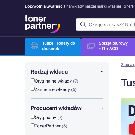
Dożywotnia Gwarancja
na wkłady naszej marki własnej Toner
Tusze i Tonery do
Sprzęt biurowy
drukarek
+ IT + AGD
Strona 
Rodzaj wkładu
Tu
Oryginalne wkłady
(7)
Zamienne wkłady
(6)
Producent wkładów
Oryginalny
(7)
TonerPartner
(6)