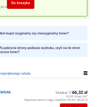
Do koszyka
,68 zł
am kupić oryginalny czy nieoryginalny toner?
% pokrycia strony podczas wydruku, czyli na ile stron
tarcza toner?
 największego rabatu
66,32 zł
REMIUM,
74,56 zł
53,92 zł bez VAT
Najniższa cena w ciągu ostatnich 30 dni:
60,53 zł
l