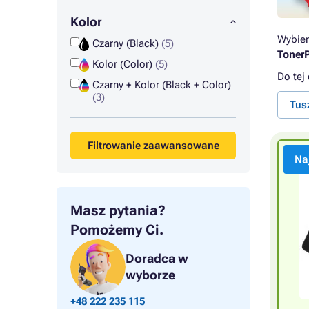
Kolor
Wybier
Czarny (Black)
(5)
TonerP
Kolor (Color)
(5)
Do tej
Czarny + Kolor (Black + Color)
(3)
Tus
Filtrowanie zaawansowane
Na
Masz pytania?
Pomożemy Ci.
Doradca w
wyborze
+48 222 235 115