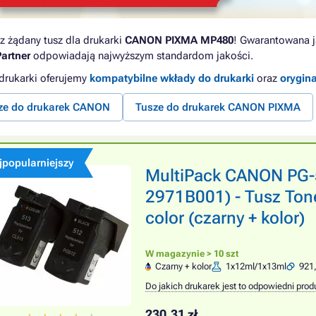
z żądany tusz dla drukarki
CANON PIXMA MP480
! Gwarantowana ja
artner
odpowiadają najwyższym standardom jakości.
 drukarki oferujemy
kompatybilne wkłady do drukarki
oraz
orygin
ze do drukarek CANON
Tusze do drukarek CANON PIXMA
jpopularniejszy
MultiPack CANON PG-
2971B001) - Tusz Ton
color (czarny + kolor)
W magazynie > 10 szt
Czarny + kolor
1x12ml/1x13ml
921,
Do jakich drukarek jest to odpowiedni prod
230,31 zł