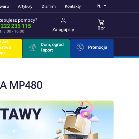
PL
owaru
Artykuły
Dla firm
Kontakty
zebujesz pomocy?
 222 235 115
0 zł
Zaloguj się
t: 8:00 - 16:00
 Art.
Dom, ogród
rstwa
Promocja
i sport
go
MA MP480