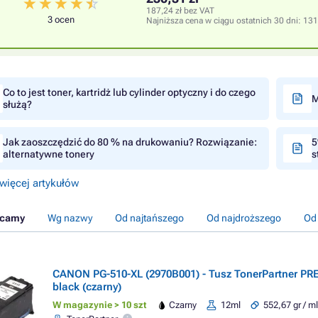
187,24 zł bez VAT
3 ocen
Najniższa cena w ciągu ostatnich 30 dni:
131
Co to jest toner, kartridż lub cylinder optyczny i do czego
M
służą?
Jak zaoszczędzić do 80 % na drukowaniu? Rozwiązanie:
5
alternatywne tonery
s
więcej artykułów
ecamy
Wg nazwy
Od najtańszego
Od najdroższego
Od
CANON PG-510-XL (2970B001) - Tusz TonerPartner P
black (czarny)
W magazynie > 10 szt
Czarny
12ml
552,67 gr / m