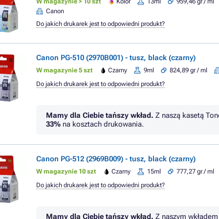
W magazynie > 10 szt
Kolor
13ml
959,46 gr / ml
Canon
Do jakich drukarek jest to odpowiedni produkt?
Canon PG-510 (2970B001) - tusz, black (czarny)
W magazynie 5 szt
Czarny
9ml
824,89 gr / ml
Do jakich drukarek jest to odpowiedni produkt?
Mamy dla Ciebie tańszy wkład.
Z naszą kasetą Ton
33%
na kosztach drukowania.
Canon PG-512 (2969B009) - tusz, black (czarny)
W magazynie 10 szt
Czarny
15ml
777,27 gr / ml
Do jakich drukarek jest to odpowiedni produkt?
Mamy dla Ciebie tańszy wkład.
Z naszym wkładem 