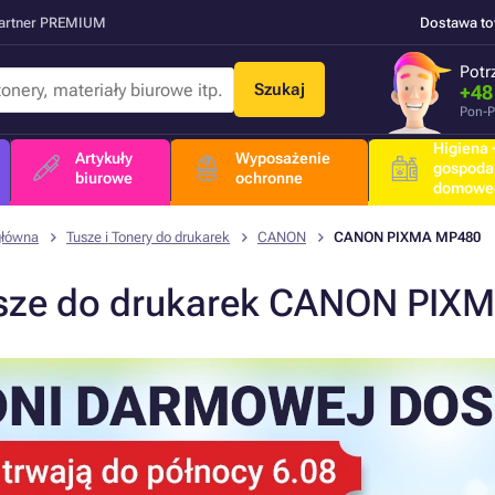
Partner PREMIUM
Dostawa t
Potr
Szukaj
+48
Pon-P
Higiena +
Artykuły
Wyposażenie
gospoda
biurowe
ochronne
domowe
główna
Tusze i Tonery do drukarek
CANON
CANON PIXMA MP480
sze do drukarek CANON PIX