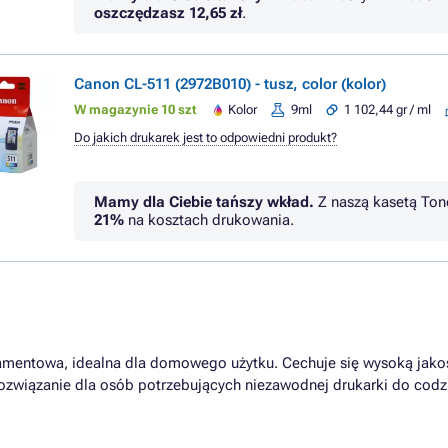
oszczędzasz
12,65 zł
.
Canon CL-511 (2972B010) - tusz, color (kolor)
W magazynie 10 szt
Kolor
9ml
1 102,44 gr / ml
Do jakich drukarek jest to odpowiedni produkt?
Mamy dla Ciebie tańszy wkład.
Z naszą kasetą Ton
21%
na kosztach drukowania.
amentowa, idealna dla domowego użytku. Cechuje się wysoką jako
ne rozwiązanie dla osób potrzebujących niezawodnej drukarki do c