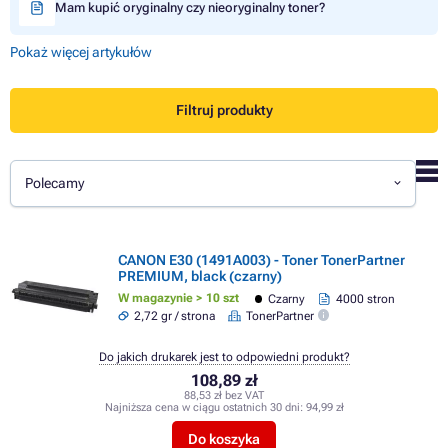
Mam kupić oryginalny czy nieoryginalny toner?
Pokaż więcej artykułów
Filtruj produkty
Polecamy
CANON E30 (1491A003) - Toner TonerPartner
PREMIUM, black (czarny)
W magazynie > 10 szt
Czarny
4000 stron
2,72 gr / strona
TonerPartner
Do jakich drukarek jest to odpowiedni produkt?
108,89 zł
88,53 zł bez VAT
Najniższa cena w ciągu ostatnich 30 dni:
94,99 zł
Do koszyka