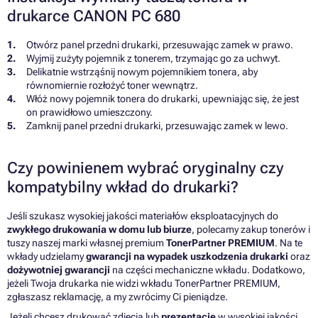
drukarce CANON PC 680
Otwórz panel przedni drukarki, przesuwając zamek w prawo.
Wyjmij zużyty pojemnik z tonerem, trzymając go za uchwyt.
Delikatnie wstrząśnij nowym pojemnikiem tonera, aby
równomiernie rozłożyć toner wewnątrz.
Włóż nowy pojemnik tonera do drukarki, upewniając się, że jest
on prawidłowo umieszczony.
Zamknij panel przedni drukarki, przesuwając zamek w lewo.
Czy powinienem wybrać oryginalny czy
kompatybilny wkład do drukarki?
Jeśli szukasz wysokiej jakości materiałów eksploatacyjnych do
zwykłego drukowania w domu lub biurze
, polecamy zakup tonerów i
tuszy naszej marki własnej premium
TonerPartner PREMIUM
. Na te
wkłady udzielamy
gwarancji na wypadek uszkodzenia drukarki
oraz
dożywotniej gwarancji
na części mechaniczne wkładu. Dodatkowo,
jeżeli Twoja drukarka nie widzi wkładu TonerPartner PREMIUM,
zgłaszasz reklamację, a my zwrócimy Ci pieniądze.
Jeżeli chcesz drukować zdjęcia lub
prezentacje
w wysokiej jakości,