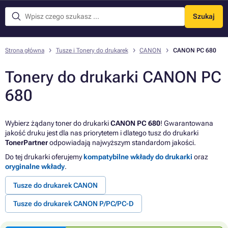
Szukaj
Menu
Strona główna
Tusze i Tonery do drukarek
CANON
CANON PC 680
Tonery do drukarki CANON PC
680
Wybierz żądany toner do drukarki
CANON PC 680
! Gwarantowana
jakość druku jest dla nas priorytetem i dlatego tusz do drukarki
TonerPartner
odpowiadają najwyższym standardom jakości.
Do tej drukarki oferujemy
kompatybilne wkłady do drukarki
oraz
oryginalne wkłady
.
Tusze do drukarek CANON
Tusze do drukarek CANON P/PC/PC-D