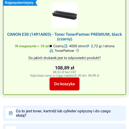
Najpopularniejszy
CANON E30 (1491A003) - Toner TonerPartner PREMIUM, black
(czarny)
W magazynie > 10 szt
Czarny
4000 stron
2,72 gr / strona
TonerPartner
Do jakich drukarek jest to odpowiedni produkt?
108,89 zł
88,53 zł bez VAT
Najniższa cena w ciągu ostatnich 30 dni:
94,99 zł
Do koszyka
Co to jest toner, kartridż lub cylinder optyczny i do czego
służą?