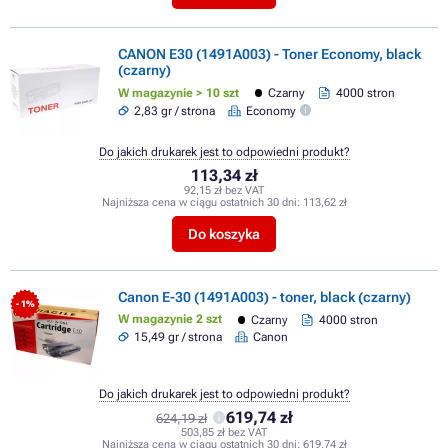
CANON E30 (1491A003) - Toner Economy, black
(czarny)
W magazynie > 10 szt
Czarny
4000 stron
2,83 gr / strona
Economy
Do jakich drukarek jest to odpowiedni produkt?
113,34 zł
92,15 zł bez VAT
Najniższa cena w ciągu ostatnich 30 dni:
113,62 zł
Do koszyka
Canon E-30 (1491A003) - toner, black (czarny)
- 1%
W magazynie 2 szt
Czarny
4000 stron
15,49 gr / strona
Canon
Do jakich drukarek jest to odpowiedni produkt?
619,74 zł
624,19 zł
503,85 zł bez VAT
Najniższa cena w ciągu ostatnich 30 dni:
619,74 zł