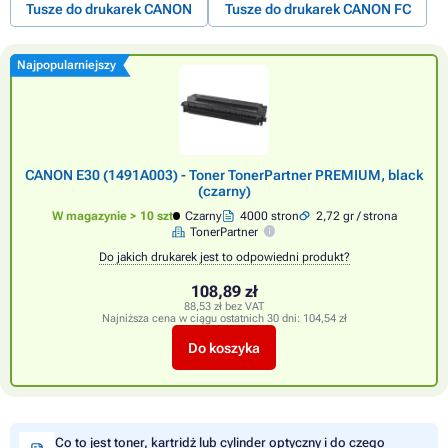
Tusze do drukarek CANON
Tusze do drukarek CANON FC
Najpopularniejszy
CANON E30 (1491A003) - Toner TonerPartner PREMIUM, black
(czarny)
W magazynie > 10 szt
Czarny
4000 stron
2,72 gr / strona
TonerPartner
Do jakich drukarek jest to odpowiedni produkt?
108,89 zł
88,53 zł bez VAT
Najniższa cena w ciągu ostatnich 30 dni:
104,54 zł
Do koszyka
Co to jest toner, kartridż lub cylinder optyczny i do czego