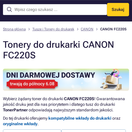
Szukaj
Menu
Strona główna
Tusze i Tonery do drukarek
CANON
CANON FC220S
Tonery do drukarki CANON
FC220S
Wybierz żądany toner do drukarki
CANON FC220S
! Gwarantowana
jakość druku jest dla nas priorytetem i dlatego tusz do drukarki
TonerPartner
odpowiadają najwyższym standardom jakości.
Do tej drukarki oferujemy
kompatybilne wkłady do drukarki
oraz
oryginalne wkłady
.