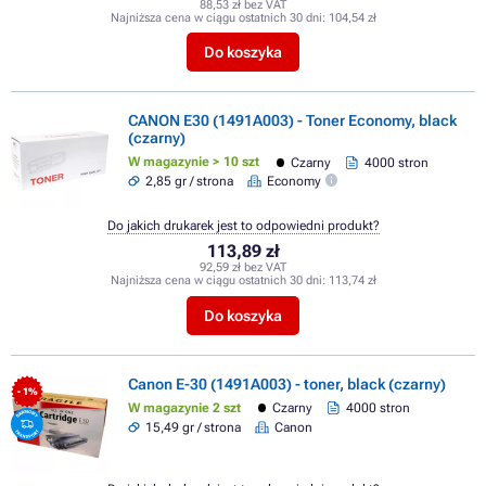
88,53 zł bez VAT
Najniższa cena w ciągu ostatnich 30 dni:
104,54 zł
Do koszyka
CANON E30 (1491A003) - Toner Economy, black
(czarny)
W magazynie > 10 szt
Czarny
4000 stron
2,85 gr / strona
Economy
Do jakich drukarek jest to odpowiedni produkt?
113,89 zł
92,59 zł bez VAT
Najniższa cena w ciągu ostatnich 30 dni:
113,74 zł
Do koszyka
Canon E-30 (1491A003) - toner, black (czarny)
- 1%
W magazynie 2 szt
Czarny
4000 stron
15,49 gr / strona
Canon