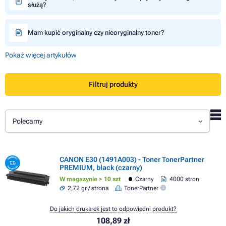
służą?
Mam kupić oryginalny czy nieoryginalny toner?
Pokaż więcej artykułów
Filtruj produkty
Polecamy
CANON E30 (1491A003) - Toner TonerPartner
PREMIUM, black (czarny)
W magazynie > 10 szt
Czarny
4000 stron
2,72 gr / strona
TonerPartner
Do jakich drukarek jest to odpowiedni produkt?
108,89 zł