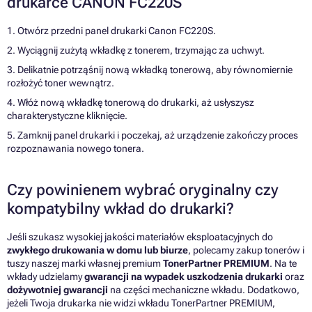
drukarce CANON FC220S
1. Otwórz przedni panel drukarki Canon FC220S.
2. Wyciągnij zużytą wkładkę z tonerem, trzymając za uchwyt.
3. Delikatnie potrząśnij nową wkładką tonerową, aby równomiernie
rozłożyć toner wewnątrz.
4. Włóż nową wkładkę tonerową do drukarki, aż usłyszysz
charakterystyczne kliknięcie.
5. Zamknij panel drukarki i poczekaj, aż urządzenie zakończy proces
rozpoznawania nowego tonera.
Czy powinienem wybrać oryginalny czy
kompatybilny wkład do drukarki?
Jeśli szukasz wysokiej jakości materiałów eksploatacyjnych do
zwykłego drukowania w domu lub biurze
, polecamy zakup tonerów i
tuszy naszej marki własnej premium
TonerPartner PREMIUM
. Na te
wkłady udzielamy
gwarancji na wypadek uszkodzenia drukarki
oraz
dożywotniej gwarancji
na części mechaniczne wkładu. Dodatkowo,
jeżeli Twoja drukarka nie widzi wkładu TonerPartner PREMIUM,