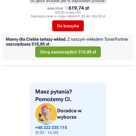
Do jakich drukarek jest to odpowiedni produkt?
619,74 zł
624,19 zł
503,85 zł bez VAT
Najniższa cena w ciągu ostatnich 30 dni:
652,58 zł
Do koszyka
Mamy dla Ciebie tańszy wkład.
Z naszym wkładem TonerPartner
oszczędzasz
510,85 zł
.
Chcę zaoszczędzić 510,85 zł
Masz pytania?
Pomożemy Ci.
Doradca w
wyborze
+48 222 235 115
(8:00 - 16:00)