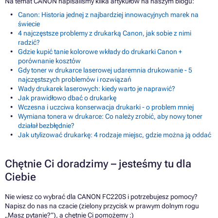
Na temat CANON napisaliśmy kilka artykułów na naszym blogu:
Canon: Historia jednej z najbardziej innowacyjnych marek na
świecie
4 najczęstsze problemy z drukarką Canon, jak sobie z nimi
radzić?
Gdzie kupić tanie kolorowe wkłady do drukarki Canon +
porównanie kosztów
Gdy toner w drukarce laserowej udaremnia drukowanie - 5
najczęstszych problemów i rozwiązań
Wady drukarek laserowych: kiedy warto je naprawić?
Jak prawidłowo dbać o drukarkę
Wczesna i uczciwa konserwacja drukarki - o problem mniej
Wymiana tonera w drukarce: Co należy zrobić, aby nowy toner
działał bezbłędnie?
Jak utylizować drukarkę: 4 rodzaje miejsc, gdzie można ją oddać
Chętnie Ci doradzimy – jesteśmy tu dla
Ciebie
Nie wiesz co wybrać dla CANON FC220S i potrzebujesz pomocy?
Napisz do nas na czacie (zielony przycisk w prawym dolnym rogu
„Masz pytanie?”), a chętnie Ci pomożemy :)