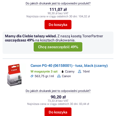
Do jakich drukarek jest to odpowiedni produkt?
111,07 zł
90,30 zł bez VAT
Najniższa cena w ciągu ostatnich 30 dni:
104,32 zł
Do koszyka
Mamy dla Ciebie tańszy wkład.
Z naszą kasetą TonerPartner
oszczędzasz
49%
na kosztach drukowania.
Chcę zaoszczędzić 49%
Canon PG-40 (0615B001) - tusz, black (czarny)
W magazynie 3 szt
Czarny
16ml
563,75 gr / ml
Canon
Do jakich drukarek jest to odpowiedni produkt?
90,20 zł
73,33 zł bez VAT
Najniższa cena w ciągu ostatnich 30 dni:
83,44 zł
Do koszyka