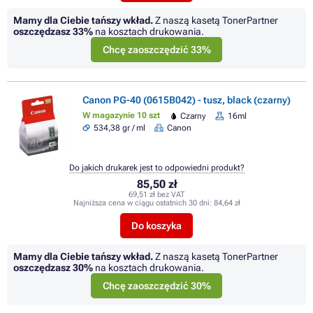
Mamy dla Ciebie tańszy wkład.
Z naszą kasetą TonerPartner
oszczędzasz
33%
na kosztach drukowania.
Chcę zaoszczędzić 33%
Canon PG-40 (0615B042) - tusz, black (czarny)
W magazynie 10 szt
Czarny
16ml
534,38 gr / ml
Canon
Do jakich drukarek jest to odpowiedni produkt?
85,50 zł
69,51 zł bez VAT
Najniższa cena w ciągu ostatnich 30 dni:
84,64 zł
Do koszyka
Mamy dla Ciebie tańszy wkład.
Z naszą kasetą TonerPartner
oszczędzasz
30%
na kosztach drukowania.
Chcę zaoszczędzić 30%