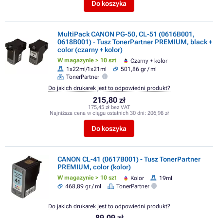
Do koszyka
MultiPack CANON PG-50, CL-51 (0616B001,
0618B001) - Tusz TonerPartner PREMIUM, black +
color (czarny + kolor)
W magazynie > 10 szt
Czarny + kolor
1x22ml/1x21ml
501,86 gr / ml
TonerPartner
Do jakich drukarek jest to odpowiedni produkt?
215,80 zł
175,45 zł bez VAT
Najniższa cena w ciągu ostatnich 30 dni:
206,98 zł
Do koszyka
CANON CL-41 (0617B001) - Tusz TonerPartner
PREMIUM, color (kolor)
W magazynie > 10 szt
Kolor
19ml
468,89 gr / ml
TonerPartner
Do jakich drukarek jest to odpowiedni produkt?
89,09 zł