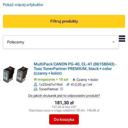
Pokaż więcej artykułów
Filtruj produkty
Polecamy
MultiPack CANON PG-40, CL-41 (0615B043) -
Tusz TonerPartner PREMIUM, black + color
(czarny + kolor)
W magazynie > 10 szt
Czarny + kolor
1x25ml/1x19ml
412,05 gr / ml
TonerPartner
Do jakich drukarek jest to odpowiedni produkt?
181,30 zł
147,40 zł bez VAT
Najniższa cena w ciągu ostatnich 30 dni:
146,68 zł
Do koszyka