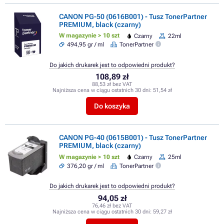
CANON PG-50 (0616B001) - Tusz TonerPartner
PREMIUM, black (czarny)
W magazynie > 10 szt
Czarny
22ml
494,95 gr / ml
TonerPartner
Do jakich drukarek jest to odpowiedni produkt?
108,89 zł
88,53 zł bez VAT
Najniższa cena w ciągu ostatnich 30 dni:
51,54 zł
Do koszyka
CANON PG-40 (0615B001) - Tusz TonerPartner
PREMIUM, black (czarny)
W magazynie > 10 szt
Czarny
25ml
376,20 gr / ml
TonerPartner
Do jakich drukarek jest to odpowiedni produkt?
94,05 zł
76,46 zł bez VAT
Najniższa cena w ciągu ostatnich 30 dni:
59,27 zł