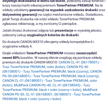
zwykłego drukowania w domu lub biurze
, polecamy zakup tonerów i
tuszy naszej marki własnej premium
TonerPartner PREMIUM
. Na te
wkłady udzielamy
gwarancji na wypadek uszkodzenia drukarki
oraz
dożywotniej gwarancji
na części mechaniczne wkładu. Dodatkowo,
jeżeli Twoja drukarka nie widzi wkładu TonerPartner PREMIUM,
zgłaszasz reklamację, a my zwrócimy Ci pieniądze.
Jeżeli chcesz drukować zdjęcia lub
prezentacje
w wysokiej jakości,
zalecamy zakup
oryginalnych kolorów do drukarki
.
Do drukarki CANON MX310 oferujemy wkłady kompatybilne 6 i
oryginalne wkłady 4.
Dzięki wkładom
TonerPartner PREMIUM
możesz
zaoszczędzić
nawet 80%
kosztów. W naszej ofercie znajdują się poniższe wkłady
premium do drukarki CANON MX310:
CANON CL-41 (0617B001) -
Tusz TonerPartner PREMIUM, color (kolor)
,
CANON PG-40
(0615B001) - Tusz TonerPartner PREMIUM, black (czarny)
,
CANON
PG-50 (0616B001) - Tusz TonerPartner PREMIUM, black (czarny)
,
CANON CL-51 (0618B001) - Tusz TonerPartner PREMIUM, color
(kolor)
,
MultiPack CANON PG-40, CL-41 (0615B043) - Tusz
TonerPartner PREMIUM, black + color (czarny + kolor)
,
MultiPack
CANON PG-50, CL-51 (0616B001, 0618B001) - Tusz TonerPartner
PREMIUM, black + color (czarny + kolor)