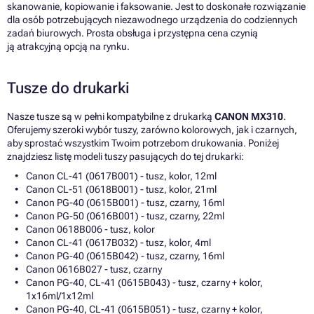
skanowanie, kopiowanie i faksowanie. Jest to doskonałe rozwiązanie
dla osób potrzebujących niezawodnego urządzenia do codziennych
zadań biurowych. Prosta obsługa i przystępna cena czynią
ją atrakcyjną opcją na rynku.
Tusze do drukarki
Nasze tusze są w pełni kompatybilne z drukarką
CANON MX310
.
Oferujemy szeroki wybór tuszy, zarówno kolorowych, jak i czarnych,
aby sprostać wszystkim Twoim potrzebom drukowania. Poniżej
znajdziesz listę modeli tuszy pasujących do tej drukarki:
Canon CL-41 (0617B001) - tusz, kolor, 12ml
Canon CL-51 (0618B001) - tusz, kolor, 21ml
Canon PG-40 (0615B001) - tusz, czarny, 16ml
Canon PG-50 (0616B001) - tusz, czarny, 22ml
Canon 0618B006 - tusz, kolor
Canon CL-41 (0617B032) - tusz, kolor, 4ml
Canon PG-40 (0615B042) - tusz, czarny, 16ml
Canon 0616B027 - tusz, czarny
Canon PG-40, CL-41 (0615B043) - tusz, czarny + kolor,
1x16ml/1x12ml
Canon PG-40, CL-41 (0615B051) - tusz, czarny + kolor,