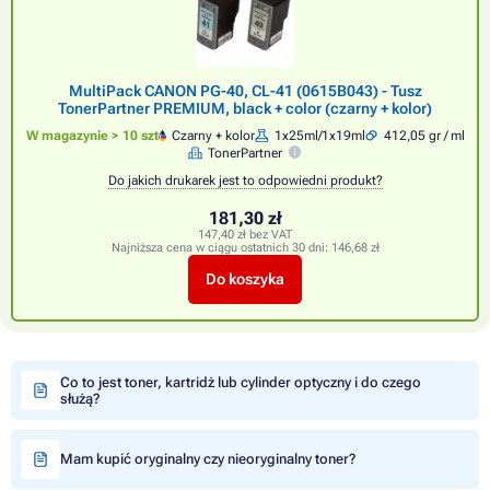
MultiPack CANON PG-40, CL-41 (0615B043) - Tusz
TonerPartner PREMIUM, black + color (czarny + kolor)
W magazynie > 10 szt
Czarny + kolor
1x25ml/1x19ml
412,05 gr / ml
TonerPartner
Do jakich drukarek jest to odpowiedni produkt?
181,30 zł
147,40 zł bez VAT
Najniższa cena w ciągu ostatnich 30 dni:
146,68 zł
Do koszyka
Co to jest toner, kartridż lub cylinder optyczny i do czego
służą?
Mam kupić oryginalny czy nieoryginalny toner?