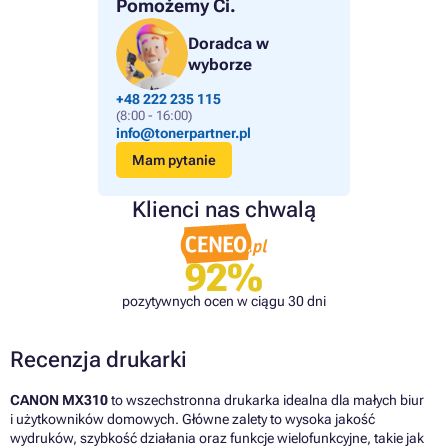
Pomożemy Ci.
Doradca w
wyborze
+48 222 235 115
(8:00 - 16:00)
info@tonerpartner.pl
Mam pytanie
Klienci nas chwalą
92%
pozytywnych ocen w ciągu 30 dni
Recenzja drukarki
CANON MX310
to wszechstronna drukarka idealna dla małych biur
i użytkowników domowych. Główne zalety to wysoka jakość
wydruków, szybkość działania oraz funkcje wielofunkcyjne, takie jak