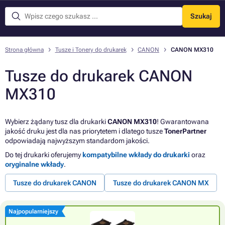
Szukaj
Menu
Strona główna
Tusze i Tonery do drukarek
CANON
CANON MX310
Tusze do drukarek CANON
MX310
Wybierz żądany tusz dla drukarki
CANON MX310
! Gwarantowana
jakość druku jest dla nas priorytetem i dlatego tusze
TonerPartner
odpowiadają najwyższym standardom jakości.
Do tej drukarki oferujemy
kompatybilne wkłady do drukarki
oraz
oryginalne wkłady
.
Tusze do drukarek CANON
Tusze do drukarek CANON MX
Najpopularniejszy