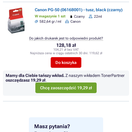
Canon PG-50 (0616B001) - tusz, black (czarny)
W magazynie 1 szt
Czarny
22ml
582,64 gr / ml
Canon
Do jakich drukarek jest to odpowiedni produkt?
128,18 zł
104,21 zł bez VAT
Najniższa cena w ciągu ostatnich 30 dni:
119,62 zł
Do koszyka
Mamy dla Ciebie tańszy wkład.
Z naszym wkładem TonerPartner
oszczędzasz
19,29 zł
.
Chcę zaoszczędzić 19,29 zł
Masz pytania?