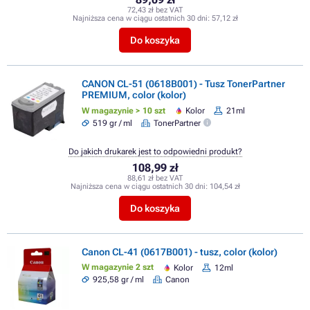
72,43 zł bez VAT
Najniższa cena w ciągu ostatnich 30 dni:
57,12 zł
Do koszyka
CANON CL-51 (0618B001) - Tusz TonerPartner
PREMIUM, color (kolor)
W magazynie > 10 szt
Kolor
21ml
519 gr / ml
TonerPartner
Do jakich drukarek jest to odpowiedni produkt?
108,99 zł
88,61 zł bez VAT
Najniższa cena w ciągu ostatnich 30 dni:
104,54 zł
Do koszyka
Canon CL-41 (0617B001) - tusz, color (kolor)
W magazynie 2 szt
Kolor
12ml
925,58 gr / ml
Canon