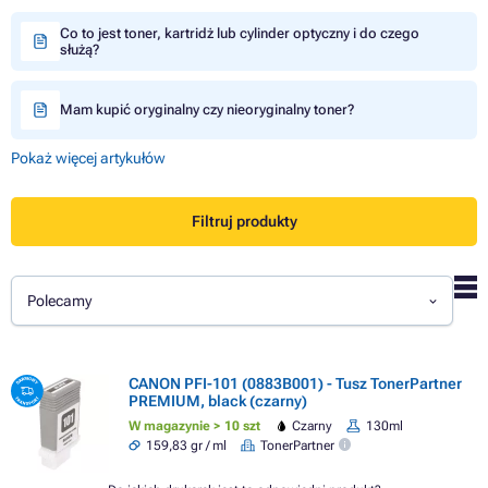
Co to jest toner, kartridż lub cylinder optyczny i do czego
służą?
Mam kupić oryginalny czy nieoryginalny toner?
Pokaż więcej artykułów
Filtruj produkty
Polecamy
CANON PFI-101 (0883B001) - Tusz TonerPartner
PREMIUM, black (czarny)
W magazynie > 10 szt
Czarny
130ml
159,83 gr / ml
TonerPartner