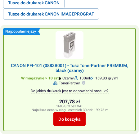
Tusze do drukarek CANON
Tusze do drukarek CANON IMAGEPROGRAF
Najpopularniejszy
CANON PFI-101 (0883B001) - Tusz TonerPartner PREMIUM,
black (czarny)
W magazynie > 10 szt
Czarny
130ml
159,83 gr / ml
TonerPartner
Do jakich drukarek jest to odpowiedni produkt?
207,78 zł
168,93 zł bez VAT
Najniższa cena w ciągu ostatnich 30 dni:
199,75 zł
Do koszyka