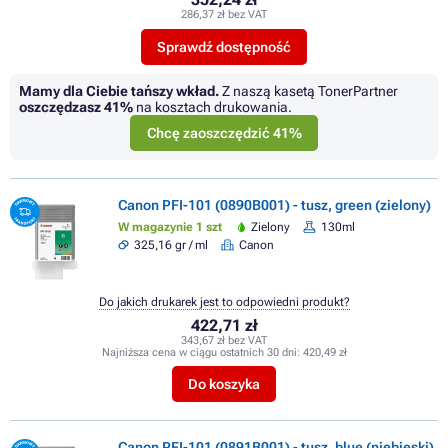
286,37 zł bez VAT
Sprawdź dostępność
Mamy dla Ciebie tańszy wkład.
Z naszą kasetą TonerPartner
oszczędzasz
41%
na kosztach drukowania.
Chcę zaoszczędzić 41%
Canon PFI-101 (0890B001) - tusz, green (zielony)
W magazynie 1 szt
Zielony
130ml
325,16 gr / ml
Canon
Do jakich drukarek jest to odpowiedni produkt?
422,71 zł
343,67 zł bez VAT
Najniższa cena w ciągu ostatnich 30 dni:
420,49 zł
Do koszyka
Canon PFI-101 (0891B001) - tusz, blue (niebieski)