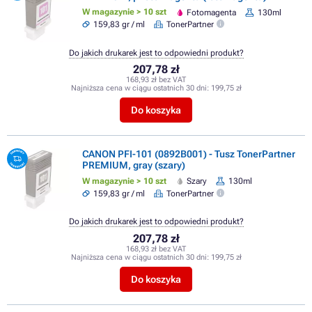
W magazynie > 10 szt
Fotomagenta
130ml
159,83 gr / ml
TonerPartner
Do jakich drukarek jest to odpowiedni produkt?
207,78 zł
168,93 zł bez VAT
Najniższa cena w ciągu ostatnich 30 dni:
199,75 zł
Do koszyka
CANON PFI-101 (0892B001) - Tusz TonerPartner
PREMIUM, gray (szary)
W magazynie > 10 szt
Szary
130ml
159,83 gr / ml
TonerPartner
Do jakich drukarek jest to odpowiedni produkt?
207,78 zł
168,93 zł bez VAT
Najniższa cena w ciągu ostatnich 30 dni:
199,75 zł
Do koszyka