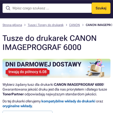
Szukaj
Menu
Strona główna
Tusze i Tonery do drukarek
CANON
CANON IMAGEPRO
Tusze do drukarek CANON
IMAGEPROGRAF 6000
Wybierz żądany tusz dla drukarki
CANON IMAGEPROGRAF 6000
!
Gwarantowana jakość druku jest dla nas priorytetem i dlatego tusze
TonerPartner
odpowiadają najwyższym standardom jakości.
Do tej drukarki oferujemy
kompatybilne wkłady do drukarki
oraz
oryginalne wkłady
.