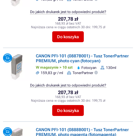
Do jakich drukarek jest to odpowiedni produkt?
207,78 zł
168,93 zł bez VAT
Najniższa cena w ciągu ostatnich 30 dni:
199,75 zł
Do koszyka
CANON PFI-101 (0887B001) - Tusz TonerPartner
PREMIUM, photo cyan (fotocyan)
W magazynie > 10 szt
Fotocyan
130ml
159,83 gr / ml
TonerPartner
Do jakich drukarek jest to odpowiedni produkt?
207,78 zł
168,93 zł bez VAT
Najniższa cena w ciągu ostatnich 30 dni:
199,75 zł
Do koszyka
CANON PFI-101 (0888B001) - Tusz TonerPartner
PREMIUM, photo magenta (fotomagenta)