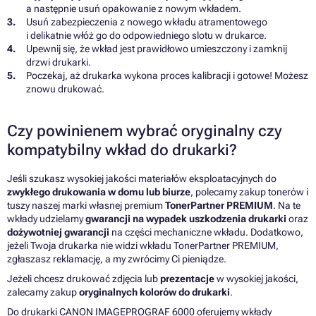
a następnie usuń opakowanie z nowym wkładem.
Usuń zabezpieczenia z nowego wkładu atramentowego
i delikatnie włóż go do odpowiedniego slotu w drukarce.
Upewnij się, że wkład jest prawidłowo umieszczony i zamknij
drzwi drukarki.
Poczekaj, aż drukarka wykona proces kalibracji i gotowe! Możesz
znowu drukować.
Czy powinienem wybrać oryginalny czy
kompatybilny wkład do drukarki?
Jeśli szukasz wysokiej jakości materiałów eksploatacyjnych do
zwykłego drukowania w domu lub biurze
, polecamy zakup tonerów i
tuszy naszej marki własnej premium
TonerPartner PREMIUM
. Na te
wkłady udzielamy
gwarancji na wypadek uszkodzenia drukarki
oraz
dożywotniej gwarancji
na części mechaniczne wkładu. Dodatkowo,
jeżeli Twoja drukarka nie widzi wkładu TonerPartner PREMIUM,
zgłaszasz reklamację, a my zwrócimy Ci pieniądze.
Jeżeli chcesz drukować zdjęcia lub
prezentacje
w wysokiej jakości,
zalecamy zakup
oryginalnych kolorów do drukarki
.
Do drukarki CANON IMAGEPROGRAF 6000 oferujemy wkłady