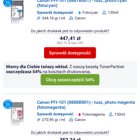
Canon PFI-101 (0887B001) - tusz, photo cyan
(fotocyan)
Sprawdź dostępność
Fotocyan
130ml
344,16 gr / ml
Canon
Do jakich drukarek jest to odpowiedni produkt?
447,41 zł
363,75 zł bez VAT
Sprawdź dostępność
Mamy dla Ciebie tańszy wkład.
Z naszą kasetą TonerPartner
oszczędzasz
54%
na kosztach drukowania.
Chcę zaoszczędzić 54%
Canon PFI-101 (0888B001) - tusz, photo magenta
(fotomagenta)
Sprawdź dostępność
Fotomagenta
130ml
270,95 gr / ml
Canon
Do jakich drukarek jest to odpowiedni produkt?
352,24 zł