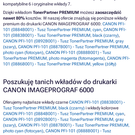
kompatybilne 6 i oryginalne wkłady 7.
Dzięki wkładom
TonerPartner PREMIUM
możesz
zaoszczędzić
nawet 80%
kosztów. W naszej ofercie znajdują się poniższe wkłady
premium do drukarki CANON IMAGEPROGRAF 6000:
CANON PFI-
101 (0884B001) - Tusz TonerPartner PREMIUM, cyan
,
CANON PFI-
101 (0883B001) - Tusz TonerPartner PREMIUM, black (czarny)
,
CANON PFI-101 (0892B001) - Tusz TonerPartner PREMIUM, gray
(szary)
,
CANON PFI-101 (0887B001) - Tusz TonerPartner PREMIUM,
photo cyan (fotocyan)
,
CANON PFI-101 (0888B001) - Tusz
TonerPartner PREMIUM, photo magenta (fotomagenta)
,
CANON PFI-
101 (0886B001) - Tusz TonerPartner PREMIUM, yellow (żółty)
Poszukuję tanich wkładów do drukarki
CANON IMAGEPROGRAF 6000
Oferujemy najtańsze wkłady czarne
CANON PFI-101 (0883B001) -
Tusz TonerPartner PREMIUM, black (czarny)
i wkłady kolorowe
CANON PFI-101 (0884B001) - Tusz TonerPartner PREMIUM, cyan
,
CANON PFI-101 (0892B001) - Tusz TonerPartner PREMIUM, gray
(szary)
,
CANON PFI-101 (0887B001) - Tusz TonerPartner PREMIUM,
photo cyan (fotocyan)
,
CANON PFI-101 (0888B001) - Tusz