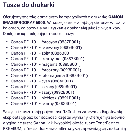
Tusze do drukarki
Oferujemy szeroką gamę tuszy kompatybilnych z drukarką
CANON
IMAGEPROGRAF 6000
. W naszej ofercie znajdują się tusze w różnych
kolorach, co pozwala na uzyskanie doskonałej jakości wydruków.
Dostępne są następujące modele tuszy:
Canon PFI-101 - fotocyan (0887B001)
Canon PFI-101 - czerwony (0889B001)
Canon PFI-101 - żółty (0886B001)
Canon PFI-101 - czarny mat (0882B001)
Canon PFI-101 - magenta (0885B001)
Canon PFI-101 - fotoszary (0893B001)
Canon PFI-101 - fotomagenta (0888B001)
Canon PFI-101 - cyan (0884B001)
Canon PFI-101 - zielony (0890B001)
Canon PFI-101 - szary (0892B001)
Canon PFI-101 - niebieski (0891B001)
Canon PFI-101 - czarny (0883B001)
Wszystkie tusze mają pojemność 130ml, co zapewnia długotrwałą
eksploatację bez konieczności częstej wymiany. Oferujemy zarówno
oryginalne tusze Canon, jak i wysokiej jakości tusze TonerPartner
PREMIUM, które są doskonałą alternatywą zapewniającą znakomitą