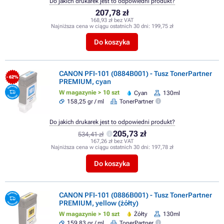
Do jakich drukarek jest to odpowiedni produkt?
207,78 zł
168,93 zł bez VAT
Najniższa cena w ciągu ostatnich 30 dni:
199,75 zł
Do koszyka
CANON PFI-101 (0884B001) - Tusz TonerPartner
- 62%
PREMIUM, cyan
W magazynie > 10 szt
Cyan
130ml
158,25 gr / ml
TonerPartner
Do jakich drukarek jest to odpowiedni produkt?
205,73 zł
534,41 zł
167,26 zł bez VAT
Najniższa cena w ciągu ostatnich 30 dni:
197,78 zł
Do koszyka
CANON PFI-101 (0886B001) - Tusz TonerPartner
PREMIUM, yellow (żółty)
W magazynie > 10 szt
Żółty
130ml
159,83 gr / ml
TonerPartner