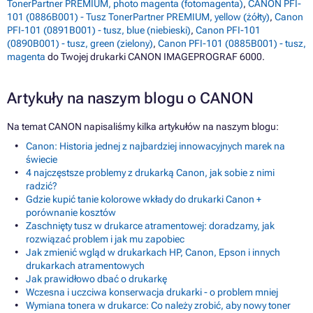
TonerPartner PREMIUM, photo magenta (fotomagenta)
,
CANON PFI-
101 (0886B001) - Tusz TonerPartner PREMIUM, yellow (żółty)
,
Canon
PFI-101 (0891B001) - tusz, blue (niebieski)
,
Canon PFI-101
(0890B001) - tusz, green (zielony)
,
Canon PFI-101 (0885B001) - tusz,
magenta
do Twojej drukarki CANON IMAGEPROGRAF 6000.
Artykuły na naszym blogu o CANON
Na temat CANON napisaliśmy kilka artykułów na naszym blogu:
Canon: Historia jednej z najbardziej innowacyjnych marek na
świecie
4 najczęstsze problemy z drukarką Canon, jak sobie z nimi
radzić?
Gdzie kupić tanie kolorowe wkłady do drukarki Canon +
porównanie kosztów
Zaschnięty tusz w drukarce atramentowej: doradzamy, jak
rozwiązać problem i jak mu zapobiec
Jak zmienić wgląd w drukarkach HP, Canon, Epson i innych
drukarkach atramentowych
Jak prawidłowo dbać o drukarkę
Wczesna i uczciwa konserwacja drukarki - o problem mniej
Wymiana tonera w drukarce: Co należy zrobić, aby nowy toner