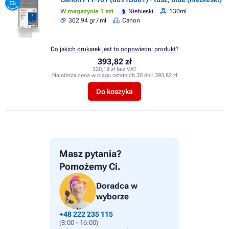
W magazynie 1 szt
Niebieski
130ml
302,94 gr / ml
Canon
Do jakich drukarek jest to odpowiedni produkt?
393,82 zł
320,18 zł bez VAT
Najniższa cena w ciągu ostatnich 30 dni:
393,82 zł
Do koszyka
Masz pytania?
Pomożemy Ci.
Doradca w
wyborze
+48 222 235 115
(8:00 - 16:00)