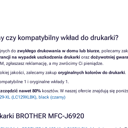
y czy kompatybilny wkład do drukarki?
yjnych do
zwykłego drukowania w domu lub biurze
, polecamy zak
ancji na wypadek uszkodzenia drukarki
oraz
dożywotniej gwara
M, zgłaszasz reklamację, a my zwrócimy Ci pieniądze.
kiej jakości, zalecamy zakup
oryginalnych kolorów do drukarki
.
patybilne 1 i oryginalne wkłady 1.
zczędzić nawet 80%
kosztów. W naszej ofercie znajdują się pon
-XL (LC129XLBK), black (czarny)
rukarki BROTHER MFC-J6920