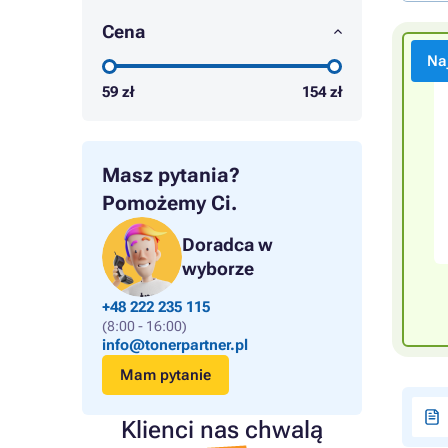
Cena
Na
59
zł
154
zł
Masz pytania?
Pomożemy Ci.
Doradca w
wyborze
+48 222 235 115
(8:00 - 16:00)
info@tonerpartner.pl
Mam pytanie
Klienci nas chwalą