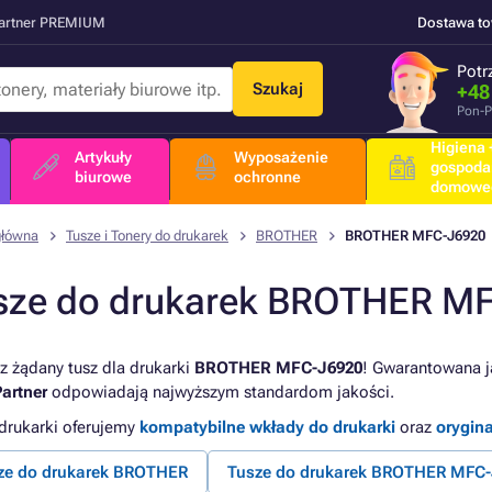
Partner PREMIUM
Dostawa t
Potr
Szukaj
+48
Pon-P
Higiena +
Artykuły
Wyposażenie
gospoda
biurowe
ochronne
domowe
główna
Tusze i Tonery do drukarek
BROTHER
BROTHER MFC-J6920
sze do drukarek BROTHER M
z żądany tusz dla drukarki
BROTHER MFC-J6920
! Gwarantowana ja
artner
odpowiadają najwyższym standardom jakości.
 drukarki oferujemy
kompatybilne wkłady do drukarki
oraz
orygin
ze do drukarek BROTHER
Tusze do drukarek BROTHER MFC-