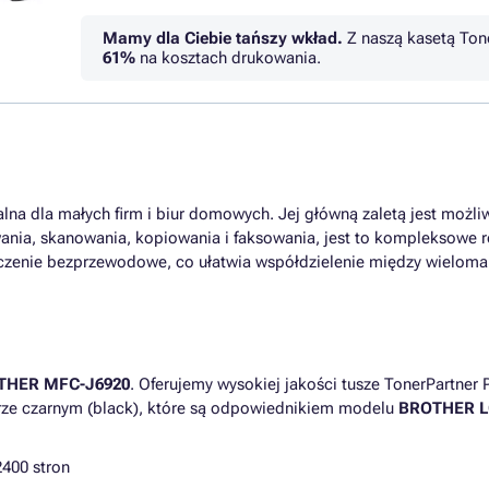
Mamy dla Ciebie tańszy wkład.
Z naszą kasetą Ton
61%
na kosztach drukowania.
lna dla małych firm i biur domowych. Jej główną zaletą jest możli
owania, skanowania, kopiowania i faksowania, jest to kompleksowe 
zenie bezprzewodowe, co ułatwia współdzielenie między wieloma
THER MFC-J6920
. Oferujemy wysokiej jakości tusze TonerPartne
orze czarnym (black), które są odpowiednikiem modelu
BROTHER LC
2400 stron