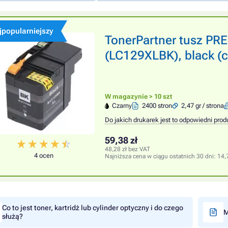
jpopularniejszy
TonerPartner tusz P
(LC129XLBK), black (c
W magazynie > 10 szt
Czarny
2400 stron
2,47 gr / strona
Do jakich drukarek jest to odpowiedni prod
59,38 zł
48,28 zł bez VAT
4 ocen
Najniższa cena w ciągu ostatnich 30 dni:
14,
Co to jest toner, kartridż lub cylinder optyczny i do czego
M
służą?