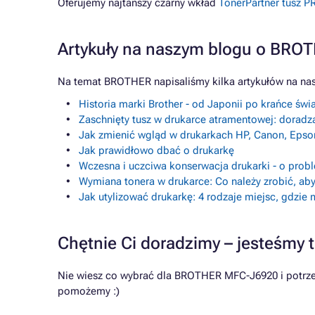
Oferujemy najtańszy czarny wkład
TonerPartner tusz 
Artykuły na naszym blogu o BRO
Na temat BROTHER napisaliśmy kilka artykułów na na
Historia marki Brother - od Japonii po krańce świ
Zaschnięty tusz w drukarce atramentowej: doradz
Jak zmienić wgląd w drukarkach HP, Canon, Epso
Jak prawidłowo dbać o drukarkę
Wczesna i uczciwa konserwacja drukarki - o prob
Wymiana tonera w drukarce: Co należy zrobić, aby
Jak utylizować drukarkę: 4 rodzaje miejsc, gdzie
Chętnie Ci doradzimy – jesteśmy t
Nie wiesz co wybrać dla BROTHER MFC-J6920 i potrzeb
pomożemy :)