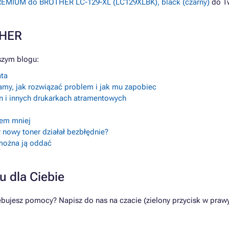
PREMIUM do BROTHER LC-129-XL (LC129XLBK), black (czarny)
do T
THER
szym blogu:
ata
amy, jak rozwiązać problem i jak mu zapobiec
n i innych drukarkach atramentowych
lem mniej
 nowy toner działał bezbłędnie?
 można ją oddać
u dla Ciebie
ujesz pomocy? Napisz do nas na czacie (zielony przycisk w prawy