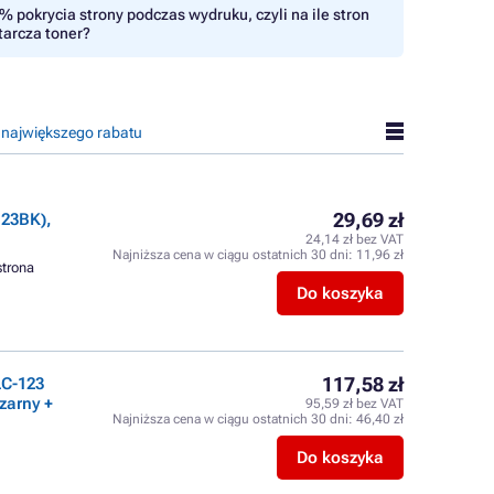
% pokrycia strony podczas wydruku, czyli na ile stron
tarcza toner?
 największego rabatu
29,69 zł
123BK),
24,14 zł bez VAT
Najniższa cena w ciągu ostatnich 30 dni:
11,96 zł
strona
Do koszyka
117,58 zł
LC-123
zarny +
95,59 zł bez VAT
Najniższa cena w ciągu ostatnich 30 dni:
46,40 zł
Do koszyka