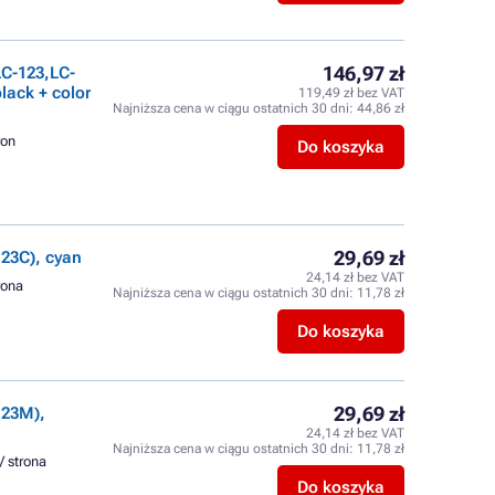
146,97 zł
C-123,LC-
ack + color
119,49 zł bez VAT
Najniższa cena w ciągu ostatnich 30 dni:
44,86 zł
ron
Do koszyka
29,69 zł
23C), cyan
24,14 zł bez VAT
trona
Najniższa cena w ciągu ostatnich 30 dni:
11,78 zł
Do koszyka
29,69 zł
123M),
24,14 zł bez VAT
Najniższa cena w ciągu ostatnich 30 dni:
11,78 zł
 / strona
Do koszyka