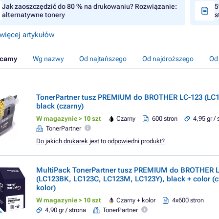
Jak zaoszczędzić do 80 % na drukowaniu? Rozwiązanie:
5
alternatywne tonery
s
więcej artykułów
ecamy
Wg nazwy
Od najtańszego
Od najdroższego
Od
TonerPartner tusz PREMIUM do BROTHER LC-123 (LC
black (czarny)
W magazynie > 10 szt
Czarny
600 stron
4,95 gr / 
TonerPartner
Do jakich drukarek jest to odpowiedni produkt?
MultiPack TonerPartner tusz PREMIUM do BROTHER 
(LC123BK, LC123C, LC123M, LC123Y), black + color (c
kolor)
W magazynie > 10 szt
Czarny + kolor
4x600 stron
4,90 gr / strona
TonerPartner