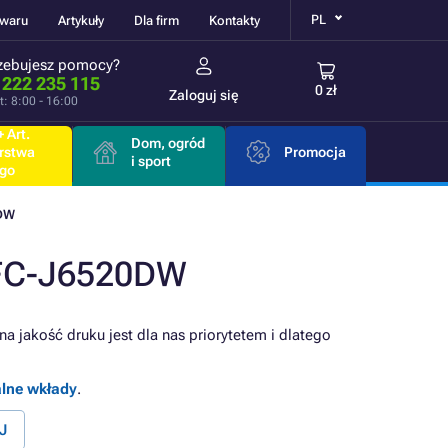
PL
owaru
Artykuły
Dla firm
Kontakty
zebujesz pomocy?
 222 235 115
0 zł
Zaloguj się
t: 8:00 - 16:00
 Art.
Dom, ogród
rstwa
Promocja
i sport
go
DW
MFC-J6520DW
a jakość druku jest dla nas priorytetem i dlatego
alne wkłady
.
J