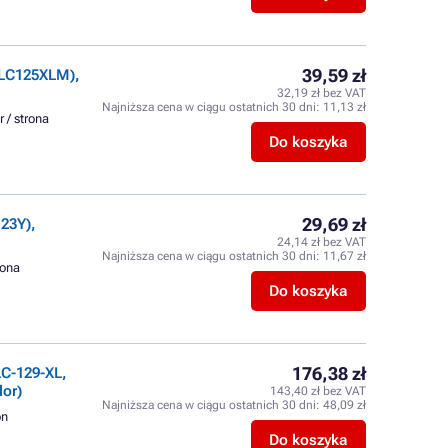
39,59 zł
(LC125XLM),
32,19 zł bez VAT
Najniższa cena w ciągu ostatnich 30 dni:
11,13 zł
r / strona
Do koszyka
29,69 zł
23Y),
24,14 zł bez VAT
Najniższa cena w ciągu ostatnich 30 dni:
11,67 zł
rona
Do koszyka
176,38 zł
C-129-XL,
lor)
143,40 zł bez VAT
Najniższa cena w ciągu ostatnich 30 dni:
48,09 zł
on
Do koszyka