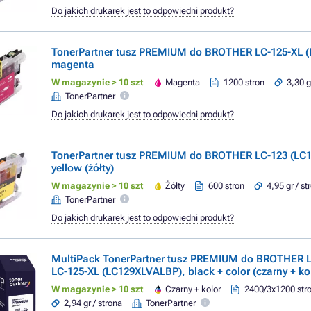
Do jakich drukarek jest to odpowiedni produkt?
TonerPartner tusz PREMIUM do BROTHER LC-125-XL 
magenta
W magazynie > 10 szt
Magenta
1200 stron
3,30 g
TonerPartner
Do jakich drukarek jest to odpowiedni produkt?
TonerPartner tusz PREMIUM do BROTHER LC-123 (LC1
yellow (żółty)
W magazynie > 10 szt
Żółty
600 stron
4,95 gr / st
TonerPartner
Do jakich drukarek jest to odpowiedni produkt?
MultiPack TonerPartner tusz PREMIUM do BROTHER L
LC-125-XL (LC129XLVALBP), black + color (czarny + ko
W magazynie > 10 szt
Czarny + kolor
2400/3x1200 str
2,94 gr / strona
TonerPartner