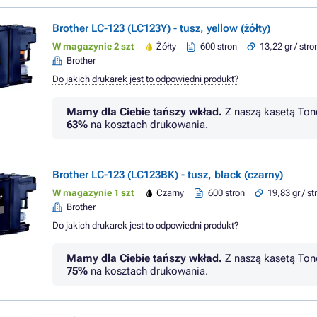
Brother LC-123 (LC123Y) - tusz, yellow (żółty)
W magazynie 2 szt
Żółty
600 stron
13,22 gr / stro
Brother
Do jakich drukarek jest to odpowiedni produkt?
Mamy dla Ciebie tańszy wkład.
Z naszą kasetą Ton
63%
na kosztach drukowania.
Brother LC-123 (LC123BK) - tusz, black (czarny)
W magazynie 1 szt
Czarny
600 stron
19,83 gr / st
Brother
Do jakich drukarek jest to odpowiedni produkt?
Mamy dla Ciebie tańszy wkład.
Z naszą kasetą Ton
75%
na kosztach drukowania.