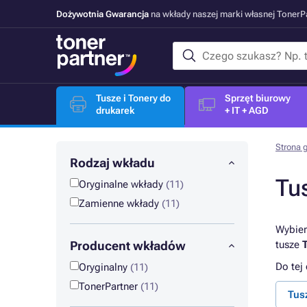
Dożywotnia Gwarancja
na wkłady naszej marki własnej Toner
Tusze i Tonery do
Sprzęt biurowy
drukarek
+ IT + AGD
Strona 
Rodzaj wkładu
Tu
Oryginalne wkłady
(11)
Zamienne wkłady
(11)
Wybier
Producent wkładów
tusze
Do tej
Oryginalny
(11)
TonerPartner
(11)
Tus