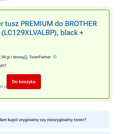
ner tusz PREMIUM do BROTHER
 (LC129XLVALBP), black +
,94 gr / strona
TonerPartner
ukt?
Do koszyka
09 zł
am kupić oryginalny czy nieoryginalny toner?