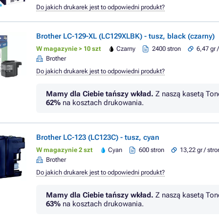
Do jakich drukarek jest to odpowiedni produkt?
Brother LC-129-XL (LC129XLBK) - tusz, black (czarny)
W magazynie > 10 szt
Czarny
2400 stron
6,47 gr 
Brother
Do jakich drukarek jest to odpowiedni produkt?
Mamy dla Ciebie tańszy wkład.
Z naszą kasetą Ton
62%
na kosztach drukowania.
Brother LC-123 (LC123C) - tusz, cyan
W magazynie 2 szt
Cyan
600 stron
13,22 gr / str
Brother
Do jakich drukarek jest to odpowiedni produkt?
Mamy dla Ciebie tańszy wkład.
Z naszą kasetą Ton
63%
na kosztach drukowania.