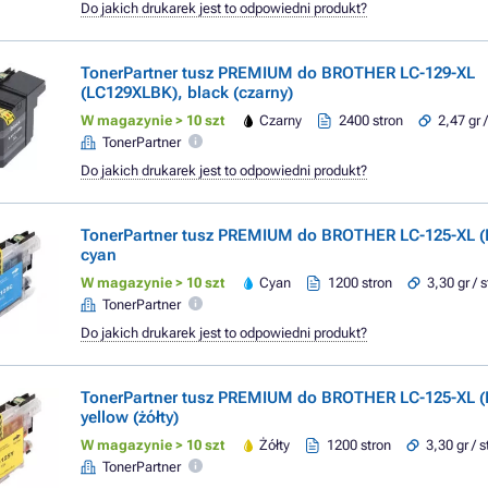
Do jakich drukarek jest to odpowiedni produkt?
TonerPartner tusz PREMIUM do BROTHER LC-129-XL
(LC129XLBK), black (czarny)
W magazynie > 10 szt
Czarny
2400 stron
2,47 gr 
TonerPartner
Do jakich drukarek jest to odpowiedni produkt?
TonerPartner tusz PREMIUM do BROTHER LC-125-XL (
cyan
W magazynie > 10 szt
Cyan
1200 stron
3,30 gr / 
TonerPartner
Do jakich drukarek jest to odpowiedni produkt?
TonerPartner tusz PREMIUM do BROTHER LC-125-XL (
yellow (żółty)
W magazynie > 10 szt
Żółty
1200 stron
3,30 gr / 
TonerPartner