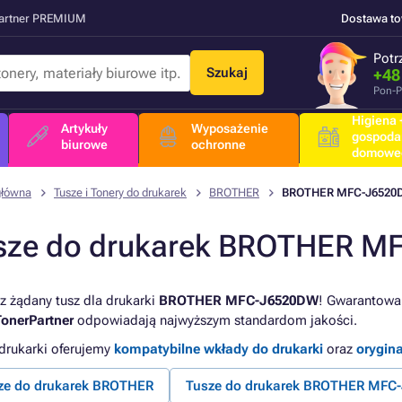
Partner PREMIUM
Dostawa t
Potr
Szukaj
+48
Pon-P
Higiena +
Artykuły
Wyposażenie
gospoda
biurowe
ochronne
domowe
główna
Tusze i Tonery do drukarek
BROTHER
BROTHER MFC-J6520
sze do drukarek BROTHER 
z żądany tusz dla drukarki
BROTHER MFC-J6520DW
! Gwarantowan
TonerPartner
odpowiadają najwyższym standardom jakości.
 drukarki oferujemy
kompatybilne wkłady do drukarki
oraz
orygin
ze do drukarek BROTHER
Tusze do drukarek BROTHER MFC-