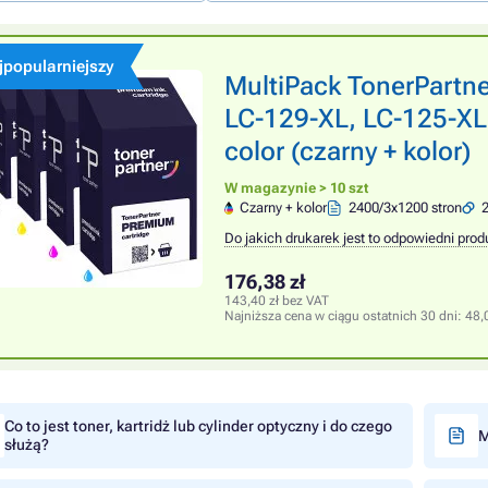
jpopularniejszy
MultiPack TonerPart
LC-129-XL, LC-125-XL
color (czarny + kolor)
W magazynie > 10 szt
Czarny + kolor
2400/3x1200 stron
2
Do jakich drukarek jest to odpowiedni prod
176,38 zł
143,40 zł bez VAT
Najniższa cena w ciągu ostatnich 30 dni:
48,
Co to jest toner, kartridż lub cylinder optyczny i do czego
M
służą?