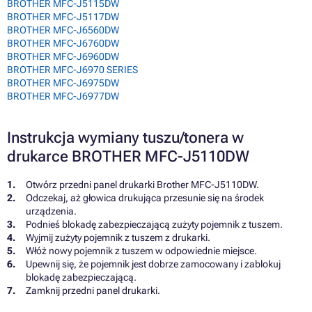
BROTHER MFC-J5115DW
BROTHER MFC-J5117DW
BROTHER MFC-J6560DW
BROTHER MFC-J6760DW
BROTHER MFC-J6960DW
BROTHER MFC-J6970 SERIES
BROTHER MFC-J6975DW
BROTHER MFC-J6977DW
Instrukcja wymiany tuszu/tonera w
drukarce BROTHER MFC-J5110DW
Otwórz przedni panel drukarki Brother MFC-J5110DW.
Odczekaj, aż głowica drukująca przesunie się na środek
urządzenia.
Podnieś blokadę zabezpieczającą zużyty pojemnik z tuszem.
Wyjmij zużyty pojemnik z tuszem z drukarki.
Włóż nowy pojemnik z tuszem w odpowiednie miejsce.
Upewnij się, że pojemnik jest dobrze zamocowany i zablokuj
blokadę zabezpieczającą.
Zamknij przedni panel drukarki.