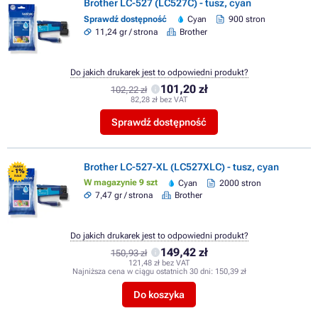
Brother LC-527 (LC527C) - tusz, cyan
Sprawdź dostępność
Cyan
900 stron
11,24 gr / strona
Brother
Do jakich drukarek jest to odpowiedni produkt?
101,20 zł
102,22 zł
82,28 zł bez VAT
Sprawdź dostępność
Brother LC-527-XL (LC527XLC) - tusz, cyan
FLASH
- 1%
SALE
W magazynie 9 szt
Cyan
2000 stron
7,47 gr / strona
Brother
Do jakich drukarek jest to odpowiedni produkt?
149,42 zł
150,93 zł
121,48 zł bez VAT
Najniższa cena w ciągu ostatnich 30 dni:
150,39 zł
Do koszyka