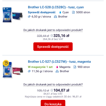
Brother LC-528 (LC528C) - tusz, cyan
Sprawdź dostępność
Cyan
5000 stron
6,50 gr / strona
Brother
Do jakich drukarek jest to odpowiedni produkt?
325,16 zł
328,44 zł
264,36 zł bez VAT
Sprawdź dostępność
Brother LC-527 (LC527M) - tusz, magenta
FLASH
- 1%
SALE
W magazynie 1 szt
Magenta
900 stron
11,56 gr / strona
Brother
Do jakich drukarek jest to odpowiedni produkt?
104,07 zł
105,12 zł
84,61 zł bez VAT
Najniższa cena w ciągu ostatnich 30 dni:
96,81 zł
Do koszyka