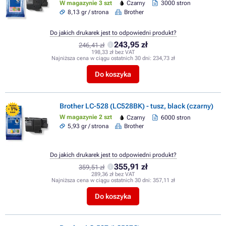
W magazynie 3 szt
Czarny
3000 stron
8,13 gr / strona
Brother
Do jakich drukarek jest to odpowiedni produkt?
243,95 zł
246,41 zł
198,33 zł bez VAT
Najniższa cena w ciągu ostatnich 30 dni:
234,73 zł
Do koszyka
Brother LC-528 (LC528BK) - tusz, black (czarny)
FLASH
- 1%
SALE
W magazynie 2 szt
Czarny
6000 stron
5,93 gr / strona
Brother
Do jakich drukarek jest to odpowiedni produkt?
355,91 zł
359,51 zł
289,36 zł bez VAT
Najniższa cena w ciągu ostatnich 30 dni:
357,11 zł
Do koszyka