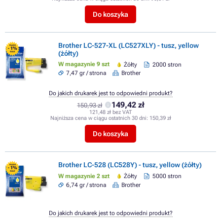
Do koszyka
Brother LC-527-XL (LC527XLY) - tusz, yellow
FLASH
- 1%
(żółty)
SALE
W magazynie 9 szt
Żółty
2000 stron
7,47 gr / strona
Brother
Do jakich drukarek jest to odpowiedni produkt?
149,42 zł
150,93 zł
121,48 zł bez VAT
Najniższa cena w ciągu ostatnich 30 dni:
150,39 zł
Do koszyka
Brother LC-528 (LC528Y) - tusz, yellow (żółty)
FLASH
- 1%
SALE
W magazynie 2 szt
Żółty
5000 stron
6,74 gr / strona
Brother
Do jakich drukarek jest to odpowiedni produkt?