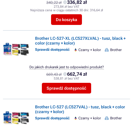
336,82 zł
340,22 zł
273,84 zł bez VAT
Najniższa cena w ciągu ostatnich 30 dni:
316,64 zł
Do koszyka
Brother LC-527-XL (LC527XLVAL) - tusz, black +
color (czarny + kolor)
Sprawdź dostępność
Czarny + kolor
Brother
Do jakich drukarek jest to odpowiedni produkt?
662,74 zł
669,43 zł
538,81 zł bez VAT
Sprawdź dostępność
Brother LC-527 (LC527VAL) - tusz, black + color
(czarny + kolor)
Sprawdź dostępność
Czarny + kolor
Brother