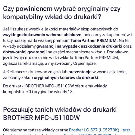
Czy powinienem wybrać oryginalny czy
kompatybilny wkład do drukarki?
Jeśli szukasz wysokiej jakości materiałów eksploatacyjnych do
zwykłego drukowania w domu lub biurze
, polecamy zakup tonerów i
tuszy naszej marki własnej premium
TonerPartner PREMIUM
. Na te
wkłady udzielamy
gwarancji na wypadek uszkodzenia drukarki
oraz
dożywotniej gwarancji
na części mechaniczne wkładu. Dodatkowo,
jeżeli Twoja drukarka nie widzi wkładu TonerPartner PREMIUM,
zgłaszasz reklamację, a my zwrócimy Ci pieniądze.
Jeżeli chcesz drukować zdjęcia lub
prezentacje
w wysokiej jakości,
zalecamy zakup
oryginalnych kolorów do drukarki
.
Do drukarki BROTHER MFC-J5110DW oferujemy wkłady
kompatybilne 0 i oryginalne wkłady 13.
Poszukuję tanich wkładów do drukarki
BROTHER MFC-J5110DW
Oferujemy najtańsze wkłady czarne
Brother LC-527 (LC527BK) - tusz,