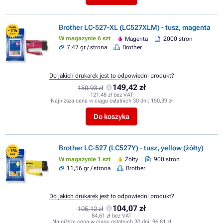
Brother LC-527-XL (LC527XLM) - tusz, magenta
FLASH
- 1%
SALE
W magazynie 6 szt
Magenta
2000 stron
7,47 gr / strona
Brother
Do jakich drukarek jest to odpowiedni produkt?
149,42 zł
150,93 zł
121,48 zł bez VAT
Najniższa cena w ciągu ostatnich 30 dni:
150,39 zł
Do koszyka
Brother LC-527 (LC527Y) - tusz, yellow (żółty)
FLASH
- 1%
SALE
W magazynie 1 szt
Żółty
900 stron
11,56 gr / strona
Brother
Do jakich drukarek jest to odpowiedni produkt?
104,07 zł
105,12 zł
84,61 zł bez VAT
Najniższa cena w ciągu ostatnich 30 dni:
96,81 zł