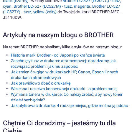
black (czarny)
i wkłady kolorowe
Brother LC-527 (LC527C) - tusz,
cyan
,
Brother LC-527 (LC527M) - tusz, magenta
,
Brother LC-527
(LC527Y) - tusz, yellow (żółty)
do Twojej drukarki BROTHER MFC-
J5110DW.
Artykuły na naszym blogu o BROTHER
Na temat BROTHER napisaliśmy kilka artykułów na naszym blogu:
Historia marki Brother - od Japonii po krańce świata
Zaschnięty tusz w drukarce atramentowej: doradzamy, jak
rozwiązać problem i jak mu zapobiec
Jak zmienić wgląd w drukarkach HP, Canon, Epson i innych
drukarkach atramentowych
Jak prawidłowo dbać o drukarkę
Wczesna i uczciwa konserwacja drukarki - o problem mniej
Wymiana tonera w drukarce: Co należy zrobić, aby nowy toner
działał bezbłędnie?
Jak utylizować drukarkę: 4 rodzaje miejsc, gdzie można ją oddać
Chętnie Ci doradzimy – jesteśmy tu dla
Ciebie