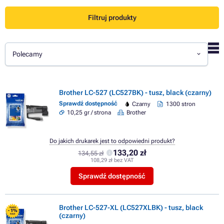
Filtruj produkty
Polecamy
Brother LC-527 (LC527BK) - tusz, black (czarny)
Sprawdź dostępność
Czarny
1300 stron
10,25 gr / strona
Brother
Do jakich drukarek jest to odpowiedni produkt?
133,20 zł
134,55 zł
108,29 zł bez VAT
Sprawdź dostępność
Brother LC-527-XL (LC527XLBK) - tusz, black
FLASH
- 1%
(czarny)
SALE