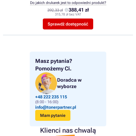
Do jakich drukarek jest to odpowiedni produkt?
388,41 zł
392,33 zł
315,78 zł bez VAT
Sprawdź dostępność
Masz pytania?
Pomożemy Ci.
Doradca w
wyborze
+48 222 235 115
(8:00 - 16:00)
info@tonerpartner.pl
Mam pytanie
Klienci nas chwalą