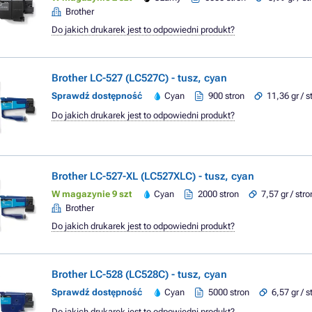
Brother
Do jakich drukarek jest to odpowiedni produkt?
Brother LC-527 (LC527C) - tusz, cyan
Sprawdź dostępność
Cyan
900 stron
11,36 gr / s
Do jakich drukarek jest to odpowiedni produkt?
Brother LC-527-XL (LC527XLC) - tusz, cyan
W magazynie 9 szt
Cyan
2000 stron
7,57 gr / str
Brother
Do jakich drukarek jest to odpowiedni produkt?
Brother LC-528 (LC528C) - tusz, cyan
Sprawdź dostępność
Cyan
5000 stron
6,57 gr / s
Do jakich drukarek jest to odpowiedni produkt?