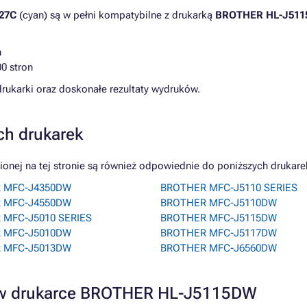
27C
(cyan) są w pełni kompatybilne z drukarką
BROTHER HL-J51
n
0 stron
rukarki oraz doskonałe rezultaty wydruków.
ch drukarek
ej na tej stronie są również odpowiednie do poniższych drukare
 MFC-J4350DW
BROTHER MFC-J5110 SERIES
 MFC-J4550DW
BROTHER MFC-J5110DW
 MFC-J5010 SERIES
BROTHER MFC-J5115DW
 MFC-J5010DW
BROTHER MFC-J5117DW
 MFC-J5013DW
BROTHER MFC-J6560DW
a w drukarce BROTHER HL-J5115DW