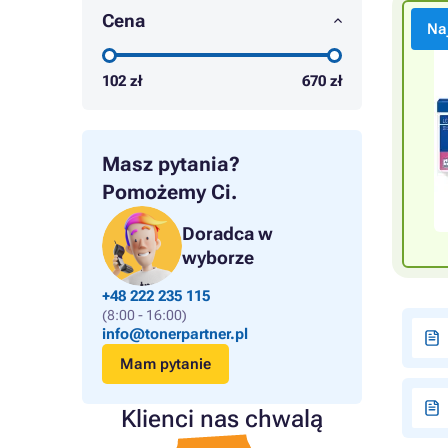
Cena
Na
102
zł
670
zł
Masz pytania?
Pomożemy Ci.
Doradca w
wyborze
+48 222 235 115
(8:00 - 16:00)
info@tonerpartner.pl
Mam pytanie
Klienci nas chwalą