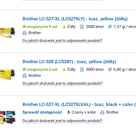
Brother LC-527-XL (LC527XLY) - tusz, yellow (żółty)
W magazynie 9 szt
Żółty
2000 stron
7,57 gr / stro
Brother
Do jakich drukarek jest to odpowiedni produkt?
Brother LC-528 (LC528Y) - tusz, yellow (żółty)
W magazynie 2 szt
Żółty
5000 stron
6,80 gr / stro
Brother
Do jakich drukarek jest to odpowiedni produkt?
Brother LC-527-XL (LC527XLVAL) - tusz, black + color (
Sprawdź dostępność
Czarny + kolor
Brother
Do jakich drukarek jest to odpowiedni produkt?