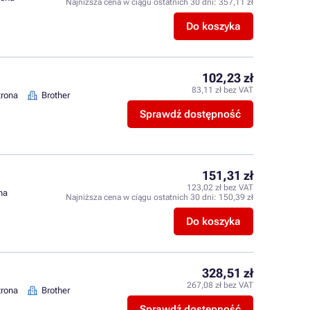
Najniższa cena w ciągu ostatnich 30 dni:
357,11 zł
Do koszyka
102,23 zł
83,11 zł bez VAT
trona
Brother
Sprawdź dostępność
151,31 zł
123,02 zł bez VAT
ona
Najniższa cena w ciągu ostatnich 30 dni:
150,39 zł
Do koszyka
328,51 zł
267,08 zł bez VAT
trona
Brother
Sprawdź dostępność