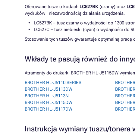
Oferowane tusze o kodach
LC527BK
(czarny) oraz
LC5
wydruków i niezawodnością działania urządzenia.
LC527BK – tusz czarny o wydajności do 1300 stro
LC527C – tusz niebieski (cyan) o wydajności do 90
Stosowanie tych tuszów gwarantuje optymalną pracę d
Wkłady te pasują również do inny
Atramenty do drukarki BROTHER HL-J5115DW wymienion
BROTHER HL-J5110 SERIES
BROTHER
BROTHER HL-J5113DW
BROTHER
BROTHER HL-J5113N
BROTHER
BROTHER HL-J5115DW
BROTHER
BROTHER HL-J5117DW
BROTHER
Instrukcja wymiany tuszu/toner