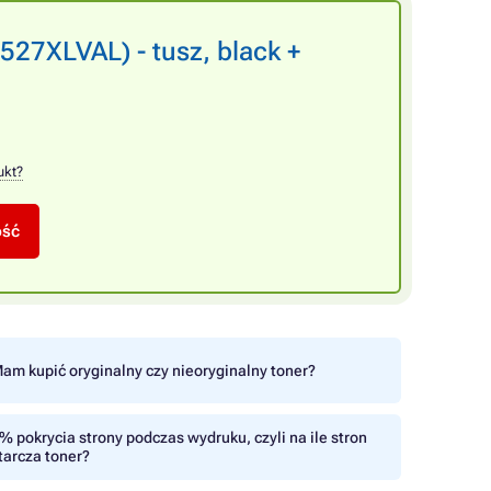
527XLVAL) - tusz, black +
ukt?
ość
am kupić oryginalny czy nieoryginalny toner?
% pokrycia strony podczas wydruku, czyli na ile stron
tarcza toner?