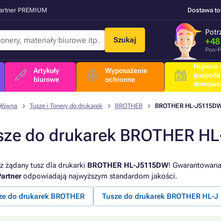
Partner PREMIUM
Dostawa t
Potr
Szukaj
+48
Pon-P
Higiena +
Artykuły
Wyposażenie
gospoda
biurowe
ochronne
domowe
główna
Tusze i Tonery do drukarek
BROTHER
BROTHER HL-J5115D
sze do drukarek BROTHER H
z żądany tusz dla drukarki
BROTHER HL-J5115DW
! Gwarantowana 
artner
odpowiadają najwyższym standardom jakości.
ze do drukarek BROTHER
Tusze do drukarek BROTHER HL-J