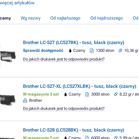
więcej artykułów
ecamy
Wg nazwy
Od najtańszego
Od najdroższego
Od
Brother LC-527 (LC527BK) - tusz, black (czarny)
Sprawdź dostępność
Czarny
1300 stron
10,36 gr
Do jakich drukarek jest to odpowiedni produkt?
Brother LC-527-XL (LC527XLBK) - tusz, black (czarny)
W magazynie 3 szt
Czarny
3000 stron
8,22 gr / s
Brother
Do jakich drukarek jest to odpowiedni produkt?
Brother LC-528 (LC528BK) - tusz, black (czarny)
W magazynie 2 szt
Czarny
6000 stron
5,99 gr / s