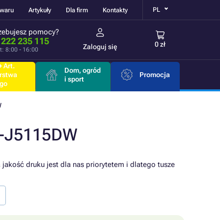
PL
owaru
Artykuły
Dla firm
Kontakty
zebujesz pomocy?
 222 235 115
0 zł
Zaloguj się
t: 8:00 - 16:00
 Art.
Dom, ogród
rstwa
Promocja
i sport
go
W
L-J5115DW
jakość druku jest dla nas priorytetem i dlatego tusze