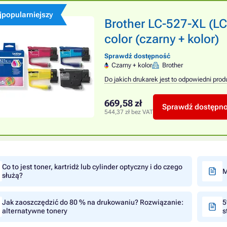
jpopularniejszy
Brother LC-527-XL (LC
color (czarny + kolor)
Sprawdź dostępność
Czarny + kolor
Brother
Do jakich drukarek jest to odpowiedni prod
669,58 zł
Sprawdź dostępn
544,37 zł bez VAT
Co to jest toner, kartridż lub cylinder optyczny i do czego
M
służą?
Jak zaoszczędzić do 80 % na drukowaniu? Rozwiązanie:
5
alternatywne tonery
s