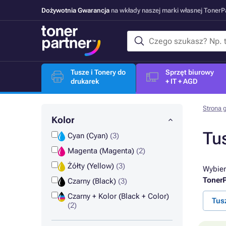
Dożywotnia Gwarancja
na wkłady naszej marki własnej Toner
Tusze i Tonery do
Sprzęt biurowy
drukarek
+ IT + AGD
Strona 
Kolor
Tu
Cyan (Cyan)
(3)
Magenta (Magenta)
(2)
Żółty (Yellow)
(3)
Wybier
TonerP
Czarny (Black)
(3)
Czarny + Kolor (Black + Color)
Tus
(2)