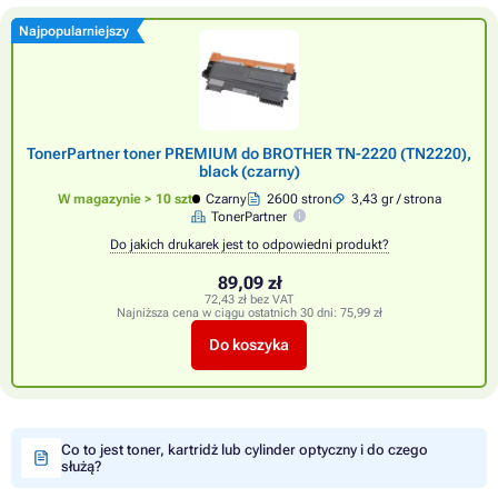
Najpopularniejszy
TonerPartner toner PREMIUM do BROTHER TN-2220 (TN2220),
black (czarny)
W magazynie > 10 szt
Czarny
2600 stron
3,43 gr / strona
TonerPartner
Do jakich drukarek jest to odpowiedni produkt?
89,09 zł
72,43 zł bez VAT
Najniższa cena w ciągu ostatnich 30 dni:
75,99 zł
Do koszyka
Co to jest toner, kartridż lub cylinder optyczny i do czego
służą?