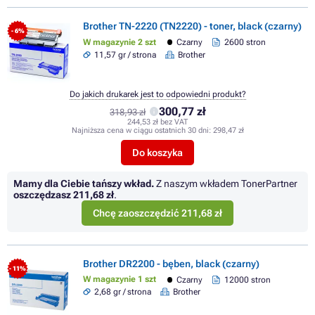
Brother TN-2220 (TN2220) - toner, black (czarny)
- 6%
W magazynie 2 szt
Czarny
2600 stron
11,57 gr / strona
Brother
Do jakich drukarek jest to odpowiedni produkt?
300,77 zł
318,93 zł
244,53 zł bez VAT
Najniższa cena w ciągu ostatnich 30 dni:
298,47 zł
Do koszyka
Mamy dla Ciebie tańszy wkład.
Z naszym wkładem TonerPartner
oszczędzasz
211,68 zł
.
Chcę zaoszczędzić 211,68 zł
Brother DR2200 - bęben, black (czarny)
- 11%
W magazynie 1 szt
Czarny
12000 stron
2,68 gr / strona
Brother