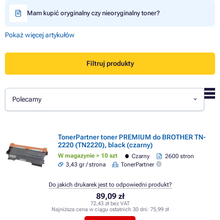
Mam kupić oryginalny czy nieoryginalny toner?
Pokaż więcej artykułów
Filtruj produkty
Polecamy
TonerPartner toner PREMIUM do BROTHER TN-
2220 (TN2220), black (czarny)
W magazynie > 10 szt
Czarny
2600 stron
3,43 gr / strona
TonerPartner
Do jakich drukarek jest to odpowiedni produkt?
89,09 zł
72,43 zł bez VAT
Najniższa cena w ciągu ostatnich 30 dni:
75,99 zł