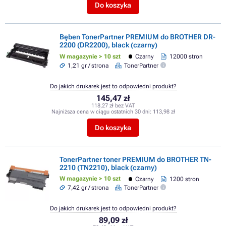
Do koszyka
Bęben TonerPartner PREMIUM do BROTHER DR-
2200 (DR2200), black (czarny)
W magazynie > 10 szt
Czarny
12000 stron
1,21 gr / strona
TonerPartner
Do jakich drukarek jest to odpowiedni produkt?
145,47 zł
118,27 zł bez VAT
Najniższa cena w ciągu ostatnich 30 dni:
113,98 zł
Do koszyka
TonerPartner toner PREMIUM do BROTHER TN-
2210 (TN2210), black (czarny)
W magazynie > 10 szt
Czarny
1200 stron
7,42 gr / strona
TonerPartner
Do jakich drukarek jest to odpowiedni produkt?
89,09 zł