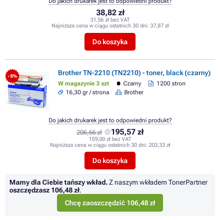
Do jakich drukarek jest to odpowiedni produkt?
38,82 zł
31,56 zł bez VAT
Najniższa cena w ciągu ostatnich 30 dni:
37,87 zł
Do koszyka
Brother TN-2210 (TN2210) - toner, black (czarny)
- 5%
W magazynie 3 szt
Czarny
1200 stron
16,30 gr / strona
Brother
Do jakich drukarek jest to odpowiedni produkt?
195,57 zł
206,66 zł
159,00 zł bez VAT
Najniższa cena w ciągu ostatnich 30 dni:
203,33 zł
Do koszyka
Mamy dla Ciebie tańszy wkład.
Z naszym wkładem TonerPartner
oszczędzasz
106,48 zł
.
Chcę zaoszczędzić 106,48 zł