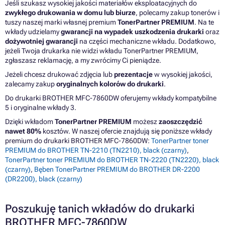
Jeśli szukasz wysokiej jakości materiałów eksploatacyjnych do
zwykłego drukowania w domu lub biurze
, polecamy zakup tonerów i
tuszy naszej marki własnej premium
TonerPartner PREMIUM
. Na te
wkłady udzielamy
gwarancji na wypadek uszkodzenia drukarki
oraz
dożywotniej gwarancji
na części mechaniczne wkładu. Dodatkowo,
jeżeli Twoja drukarka nie widzi wkładu TonerPartner PREMIUM,
zgłaszasz reklamację, a my zwrócimy Ci pieniądze.
Jeżeli chcesz drukować zdjęcia lub
prezentacje
w wysokiej jakości,
zalecamy zakup
oryginalnych kolorów do drukarki
.
Do drukarki BROTHER MFC-7860DW oferujemy wkłady kompatybilne
5 i oryginalne wkłady 3.
Dzięki wkładom
TonerPartner PREMIUM
możesz
zaoszczędzić
nawet 80%
kosztów. W naszej ofercie znajdują się poniższe wkłady
premium do drukarki BROTHER MFC-7860DW:
TonerPartner toner
PREMIUM do BROTHER TN-2210 (TN2210), black (czarny)
,
TonerPartner toner PREMIUM do BROTHER TN-2220 (TN2220), black
(czarny)
,
Bęben TonerPartner PREMIUM do BROTHER DR-2200
(DR2200), black (czarny)
Poszukuję tanich wkładów do drukarki
BROTHER MFC-7860DW