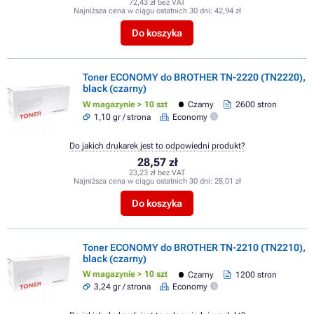
72,43 zł bez VAT
Najniższa cena w ciągu ostatnich 30 dni:
42,94 zł
Do koszyka
Toner ECONOMY do BROTHER TN-2220 (TN2220),
black (czarny)
W magazynie > 10 szt
Czarny
2600 stron
1,10 gr / strona
Economy
Do jakich drukarek jest to odpowiedni produkt?
28,57 zł
23,23 zł bez VAT
Najniższa cena w ciągu ostatnich 30 dni:
28,01 zł
Do koszyka
Toner ECONOMY do BROTHER TN-2210 (TN2210),
black (czarny)
W magazynie > 10 szt
Czarny
1200 stron
3,24 gr / strona
Economy