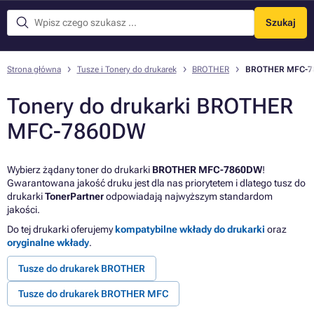
Szukaj
Menu
Strona główna
Tusze i Tonery do drukarek
BROTHER
BROTHER MFC-7
Tonery do drukarki BROTHER
MFC-7860DW
Wybierz żądany toner do drukarki
BROTHER MFC-7860DW
!
Gwarantowana jakość druku jest dla nas priorytetem i dlatego tusz do
drukarki
TonerPartner
odpowiadają najwyższym standardom
jakości.
Do tej drukarki oferujemy
kompatybilne wkłady do drukarki
oraz
oryginalne wkłady
.
Tusze do drukarek BROTHER
Tusze do drukarek BROTHER MFC