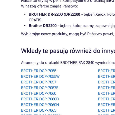
Nasze tonery są w pełni kompatybilne z drukarką
BRO
W naszej ofercie znajdą Państwo:
BROTHER DR-2200 (DR2200)
- bęben Xerox, kolo
GRATIS.
Brother DR2200
- bęben, kolor czarny, zapewniaj
Wybierając nasze produkty, mogą być Państwo pewni, 
Wkłady te pasują również do inny
Atramenty do drukarki BROTHER FAX 2840 wymienionej 
BROTHER DCP-7055
BROTHER 
BROTHER DCP-7055W
BROTHER 
BROTHER DCP-7057
BROTHER
BROTHER DCP-7057E
BROTHER
BROTHER DCP-7060
BROTHER
BROTHER DCP-7060D
BROTHER
BROTHER DCP-7060N
BROTHER
BROTHER DCP-7065
BROTHER