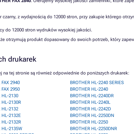
THER FAX 2840
. Oferujemy wysokiej jakości zamienniki, które za
r czarny, z wydajnością do 12000 stron, przy zakupie którego otr
ący do 12000 stron wydruków wysokiej jakości.
że otrzymują produkt dopasowany do swoich potrzeb, który zapew
ch drukarek
na tej stronie są również odpowiednie do poniższych drukarek:
FAX 2940
BROTHER HL-2240 SERIES
FAX 2950
BROTHER HL-2240
 HL-2130
BROTHER HL-2240DR
 HL-2130R
BROTHER HL-2240L
 HL-2132
BROTHER HL-2242D
 HL-2132E
BROTHER HL-2250DN
 HL-2132R
BROTHER HL-2250
 HL-2135W
BROTHER HL-2250DNR