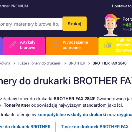
Partner PREMIUM
Dostawa t
Potr
Szukaj
+48
Pon-P
Higiena +
Artykuły
Wyposażenie
gospoda
biurowe
ochronne
domowe
główna
Tusze i Tonery do drukarek
BROTHER
BROTHER FAX 2840
nery do drukarki BROTHER FA
z żądany toner do drukarki
BROTHER FAX 2840
! Gwarantowana jak
ki
TonerPartner
odpowiadają najwyższym standardom jakości.
 drukarki oferujemy
kompatybilne wkłady do drukarki
oraz
orygin
ze do drukarek BROTHER
Tusze do drukarek BROTHER FAX