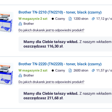
Brother TN-2210 (TN2210) - toner, black (czarny)
W magazynie 2 szt
Czarny
1200 stron
17,12 gr / 
Brother
Do jakich drukarek jest to odpowiedni produkt?
Mamy dla Ciebie tańszy wkład.
Z naszym wkładem 
oszczędzasz
116,30 zł
.
Brother TN-2220 (TN2220) - toner, black (czarny)
W magazynie 2 szt
Czarny
2600 stron
11,57 gr / 
Brother
Do jakich drukarek jest to odpowiedni produkt?
Mamy dla Ciebie tańszy wkład.
Z naszym wkładem 
oszczędzasz
211,68 zł
.