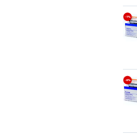
- 1%
- 6%