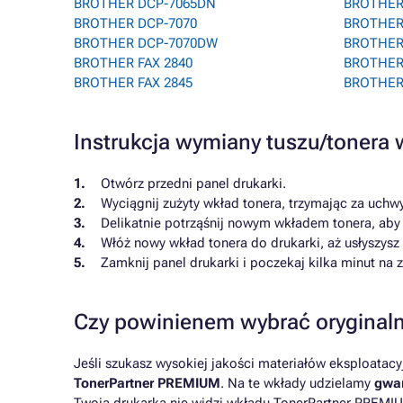
BROTHER DCP-7065DN
BROTHER 
BROTHER DCP-7070
BROTHER
BROTHER DCP-7070DW
BROTHER
BROTHER FAX 2840
BROTHER
BROTHER FAX 2845
BROTHER
Instrukcja wymiany tuszu/toner
Otwórz przedni panel drukarki.
Wyciągnij zużyty wkład tonera, trzymając za uchwy
Delikatnie potrząśnij nowym wkładem tonera, aby
Włóż nowy wkład tonera do drukarki, aż usłyszysz
Zamknij panel drukarki i poczekaj kilka minut na
Czy powinienem wybrać oryginaln
Jeśli szukasz wysokiej jakości materiałów eksploatac
TonerPartner PREMIUM
. Na te wkłady udzielamy
gwar