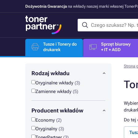
Dożywotnia Gwarancja
na wkłady naszej marki własnej Toner
Tusze i Tonery do
Sprzęt biurowy
drukarek
+ IT + AGD
Strona 
Rodzaj wkładu
To
Oryginalne wkłady
(3)
Zamienne wkłady
(5)
Wybier
Producent wkładów
drukar
Do tej
Economy
(2)
Oryginalny
(3)
Tus
TonerPartner
(3)