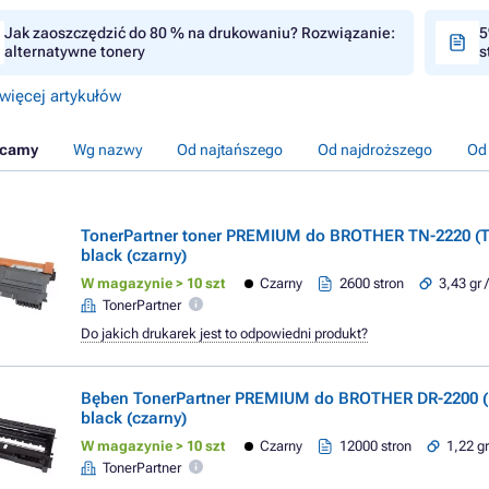
Jak zaoszczędzić do 80 % na drukowaniu? Rozwiązanie:
5
alternatywne tonery
s
więcej artykułów
ecamy
Wg nazwy
Od najtańszego
Od najdroższego
Od
TonerPartner toner PREMIUM do BROTHER TN-2220 (T
black (czarny)
W magazynie > 10 szt
Czarny
2600 stron
3,43 gr 
TonerPartner
Do jakich drukarek jest to odpowiedni produkt?
Bęben TonerPartner PREMIUM do BROTHER DR-2200 (
black (czarny)
W magazynie > 10 szt
Czarny
12000 stron
1,22 gr
TonerPartner