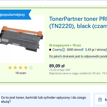
jpopularniejszy
TonerPartner toner 
(TN2220), black (czar
W magazynie > 10 szt
Czarny
2600 stron
3,43 gr / strona
Do jakich drukarek jest to odpowiedni prod
89,09 zł
72,43 zł bez VAT
18 ocen
Najniższa cena w ciągu ostatnich 30 dni:
75,
Co to jest toner, kartridż lub cylinder optyczny i do czego
M
służą?