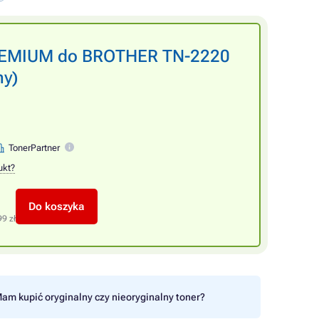
PREMIUM do BROTHER TN-2220
ny)
TonerPartner
ukt?
Do koszyka
99 zł
am kupić oryginalny czy nieoryginalny toner?