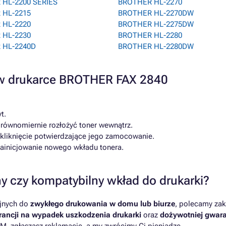
HL-2200 SERIES
BROTHER HL-2270
 HL-2215
BROTHER HL-2270DW
 HL-2220
BROTHER HL-2275DW
 HL-2230
BROTHER HL-2280
 HL-2240D
BROTHER HL-2280DW
a w drukarce BROTHER FAX 2840
t.
 równomiernie rozłożyć toner wewnątrz.
 kliknięcie potwierdzające jego zamocowanie.
 zainicjowanie nowego wkładu tonera.
y czy kompatybilny wkład do drukarki?
yjnych do
zwykłego drukowania w domu lub biurze
, polecamy zak
ancji na wypadek uszkodzenia drukarki
oraz
dożywotniej gwara