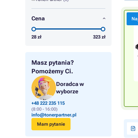
Cena
Na
28
zł
323
zł
Masz pytania?
Pomożemy Ci.
Doradca w
wyborze
+48 222 235 115
(8:00 - 16:00)
info@tonerpartner.pl
Mam pytanie