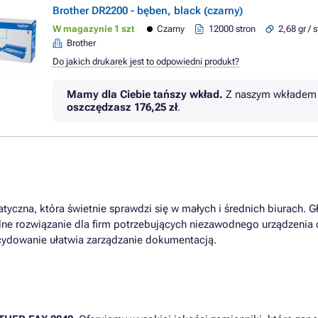
Brother DR2200 - bęben, black (czarny)
W magazynie 1 szt
Czarny
12000 stron
2,68 gr / 
Brother
Do jakich drukarek jest to odpowiedni produkt?
Mamy dla Ciebie tańszy wkład.
Z naszym wkładem 
oszczędzasz
176,25 zł
.
czna, która świetnie sprawdzi się w małych i średnich biurach. Gł
alne rozwiązanie dla firm potrzebujących niezawodnego urządzenia
cydowanie ułatwia zarządzanie dokumentacją.