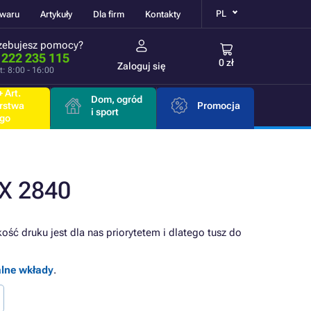
PL
owaru
Artykuły
Dla firm
Kontakty
zebujesz pomocy?
 222 235 115
0 zł
Zaloguj się
t: 8:00 - 16:00
 Art.
Dom, ogród
rstwa
Promocja
i sport
go
X 2840
ość druku jest dla nas priorytetem i dlatego tusz do
alne wkłady
.