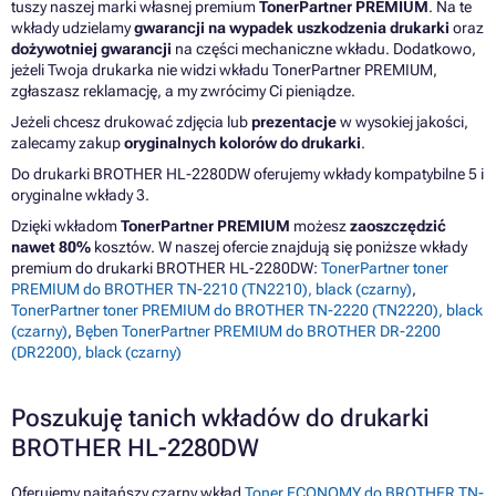
tuszy naszej marki własnej premium
TonerPartner PREMIUM
. Na te
wkłady udzielamy
gwarancji na wypadek uszkodzenia drukarki
oraz
dożywotniej gwarancji
na części mechaniczne wkładu. Dodatkowo,
jeżeli Twoja drukarka nie widzi wkładu TonerPartner PREMIUM,
zgłaszasz reklamację, a my zwrócimy Ci pieniądze.
Jeżeli chcesz drukować zdjęcia lub
prezentacje
w wysokiej jakości,
zalecamy zakup
oryginalnych kolorów do drukarki
.
Do drukarki BROTHER HL-2280DW oferujemy wkłady kompatybilne 5 i
oryginalne wkłady 3.
Dzięki wkładom
TonerPartner PREMIUM
możesz
zaoszczędzić
nawet 80%
kosztów. W naszej ofercie znajdują się poniższe wkłady
premium do drukarki BROTHER HL-2280DW:
TonerPartner toner
PREMIUM do BROTHER TN-2210 (TN2210), black (czarny)
,
TonerPartner toner PREMIUM do BROTHER TN-2220 (TN2220), black
(czarny)
,
Bęben TonerPartner PREMIUM do BROTHER DR-2200
(DR2200), black (czarny)
Poszukuję tanich wkładów do drukarki
BROTHER HL-2280DW
Oferujemy najtańszy czarny wkład
Toner ECONOMY do BROTHER TN-