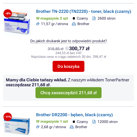
Brother TN-2220 (TN2220) - toner, black (czarny)
- 6%
W magazynie 2 szt
Czarny
2600 stron
11,57 gr / strona
Brother
Do jakich drukarek jest to odpowiedni produkt?
300,77 zł
318,85 zł
244,53 zł bez VAT
Najniższa cena w ciągu ostatnich 30 dni:
298,47 zł
Do koszyka
Mamy dla Ciebie tańszy wkład.
Z naszym wkładem TonerPartner
oszczędzasz
211,68 zł
.
Chcę zaoszczędzić 211,68 zł
Brother DR2200 - bęben, black (czarny)
- 11%
W magazynie 1 szt
Czarny
12000 stron
2,68 gr / strona
Brother