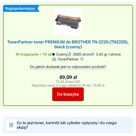
Najpopularniejszy
TonerPartner toner PREMIUM do BROTHER TN-2220 (TN2220),
black (czarny)
W magazynie > 10 szt
Czarny
2600 stron
3,43 gr / strona
TonerPartner
Do jakich drukarek jest to odpowiedni produkt?
89,09 zł
72,43 zł bez VAT
Najniższa cena w ciągu ostatnich 30 dni:
75,99 zł
Do koszyka
Co to jest toner, kartridż lub cylinder optyczny i do czego
służą?