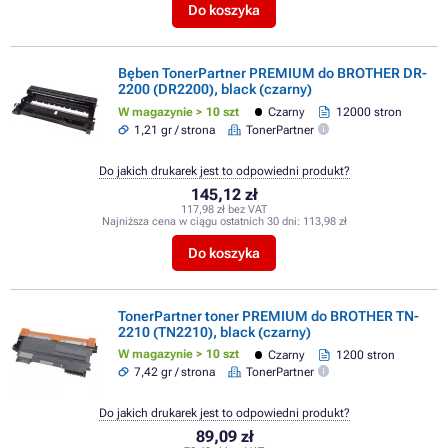
Do koszyka
Bęben TonerPartner PREMIUM do BROTHER DR-
2200 (DR2200), black (czarny)
W magazynie > 10 szt
Czarny
12000 stron
1,21 gr / strona
TonerPartner
Do jakich drukarek jest to odpowiedni produkt?
145,12 zł
117,98 zł bez VAT
Najniższa cena w ciągu ostatnich 30 dni:
113,98 zł
Do koszyka
TonerPartner toner PREMIUM do BROTHER TN-
2210 (TN2210), black (czarny)
W magazynie > 10 szt
Czarny
1200 stron
7,42 gr / strona
TonerPartner
Do jakich drukarek jest to odpowiedni produkt?
89,09 zł