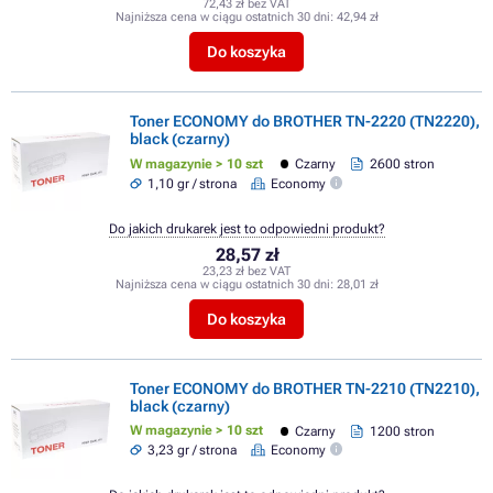
72,43 zł bez VAT
Najniższa cena w ciągu ostatnich 30 dni:
42,94 zł
Do koszyka
Toner ECONOMY do BROTHER TN-2220 (TN2220),
black (czarny)
W magazynie > 10 szt
Czarny
2600 stron
1,10 gr / strona
Economy
Do jakich drukarek jest to odpowiedni produkt?
28,57 zł
23,23 zł bez VAT
Najniższa cena w ciągu ostatnich 30 dni:
28,01 zł
Do koszyka
Toner ECONOMY do BROTHER TN-2210 (TN2210),
black (czarny)
W magazynie > 10 szt
Czarny
1200 stron
3,23 gr / strona
Economy