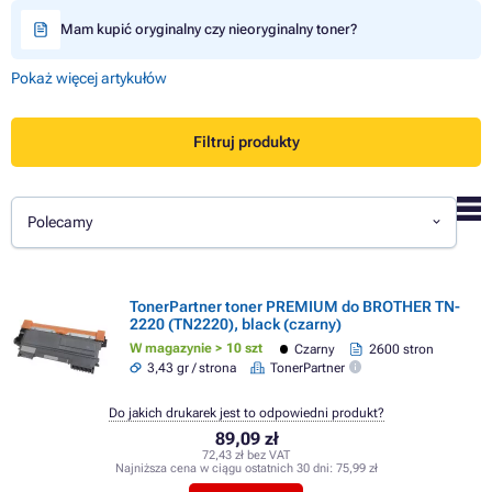
Mam kupić oryginalny czy nieoryginalny toner?
Pokaż więcej artykułów
Filtruj produkty
Polecamy
TonerPartner toner PREMIUM do BROTHER TN-
2220 (TN2220), black (czarny)
W magazynie > 10 szt
Czarny
2600 stron
3,43 gr / strona
TonerPartner
Do jakich drukarek jest to odpowiedni produkt?
89,09 zł
72,43 zł bez VAT
Najniższa cena w ciągu ostatnich 30 dni:
75,99 zł