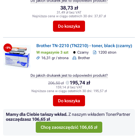
Do jakich drukarek jest to odpowiedni produkt?
38,73 zł
31,49 zł bez VAT
Najniższa cena w ciągu ostatnich 30 dni:
37,87 zł
Do koszyka
Brother TN-2210 (TN2210) - toner, black (czarny)
- 5%
W magazynie 3 szt
Czarny
1200 stron
16,31 gr / strona
Brother
Do jakich drukarek jest to odpowiedni produkt?
195,74 zł
206,50 zł
159,14 zł bez VAT
Najniższa cena w ciągu ostatnich 30 dni:
195,57 zł
Do koszyka
Mamy dla Ciebie tańszy wkład.
Z naszym wkładem TonerPartner
oszczędzasz
106,65 zł
.
Chcę zaoszczędzić 106,65 zł