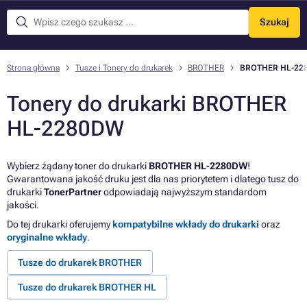
Szukaj
Menu
Strona główna
Tusze i Tonery do drukarek
BROTHER
BROTHER HL-22
Tonery do drukarki BROTHER
HL-2280DW
Wybierz żądany toner do drukarki
BROTHER HL-2280DW
!
Gwarantowana jakość druku jest dla nas priorytetem i dlatego tusz do
drukarki
TonerPartner
odpowiadają najwyższym standardom
jakości.
Do tej drukarki oferujemy
kompatybilne wkłady do drukarki
oraz
oryginalne wkłady
.
Tusze do drukarek BROTHER
Tusze do drukarek BROTHER HL