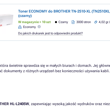
Toner ECONOMY do BROTHER TN-2510-XL (TN2510XL)
(czarny)
W magazynie > 10 szt
Czarny
3000 stron
4,02 gr 
Economy
Do jakich drukarek jest to odpowiedni produkt?
tóra świetnie sprawdza się w małych biurach i domach. Jej główne
wać dokumenty z różnych urządzeń bez konieczności używania kabli.
THER HL-L2405W
, zapewniając wysoką jakość wydruków oraz nie