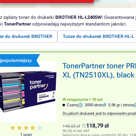
z żądany toner do drukarki
BROTHER HL-L2405W
! Gwarantowana j
ki
TonerPartner
odpowiadają najwyższym standardom jakości.
ze do drukarek BROTHER
Tusze do drukarek BROTHER HL-L
jpopularniejszy
TonerPartner toner 
XL (TN2510XL), black 
W magazynie > 10 szt
Czarny
3000 stron
3,96 gr / strona
Do jakich drukarek jest to odpowiedni prod
118,79 zł
148,02 zł
96,58 zł bez VAT
1 ocen
Najniższa cena w ciągu ostatnich 30 dni:
114