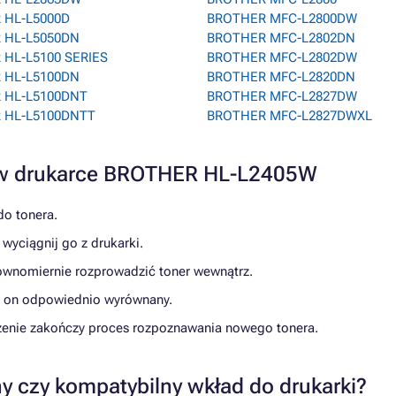
 HL-L5000D
BROTHER MFC-L2800DW
 HL-L5050DN
BROTHER MFC-L2802DN
HL-L5100 SERIES
BROTHER MFC-L2802DW
 HL-L5100DN
BROTHER MFC-L2820DN
 HL-L5100DNT
BROTHER MFC-L2827DW
 HL-L5100DNTT
BROTHER MFC-L2827DWXL
a w drukarce BROTHER HL-L2405W
do tonera.
 wyciągnij go z drukarki.
 równomiernie rozprowadzić toner wewnątrz.
est on odpowiednio wyrównany.
ądzenie zakończy proces rozpoznawania nowego tonera.
y czy kompatybilny wkład do drukarki?