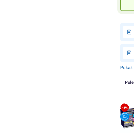
Pokaż 
Pol
- 8%