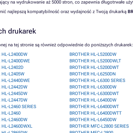
lający na wydrukowanie aż 5000 stron, co zapewnia długotrwałe uż
ewnić najlepszą kompatybilność oraz wydajność z Twoją drukarką
BR
ch drukarek
j na tej stronie są również odpowiednie do poniższych drukarek:
 HL-L2400DW
BROTHER HL-L5200DW
 HL-L2400DWE
BROTHER HL-L5200DWLT
 HL-L2402D
BROTHER HL-L5200DWT
 HL-L2405W
BROTHER HL-L6250DN
 HL-L2440DWE
BROTHER HL-L6300 SERIES
 HL-L2442DW
BROTHER HL-L6300DW
 HL-L2445DW
BROTHER HL-L6300DWT
 HL-L2447DW
BROTHER HL-L6400DW
HL-L2460 SERIES
BROTHER HL-L6400DWT
 HL-L2460
BROTHER HL-L6400DWTT
 HL-L2460DW
BROTHER HL-L6450DW
 HL-L2460DWXL
BROTHER MFC-L2800 SERIES
 HL-L2865DW
BROTHER MFC-L2800