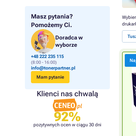
Masz pytania?
Wybier
Pomożemy Ci.
drukar
Tus
Doradca w
wyborze
+48 222 235 115
Na
(8:00 - 16:00)
info@tonerpartner.pl
Mam pytanie
Klienci nas chwalą
92%
pozytywnych ocen w ciągu 30 dni