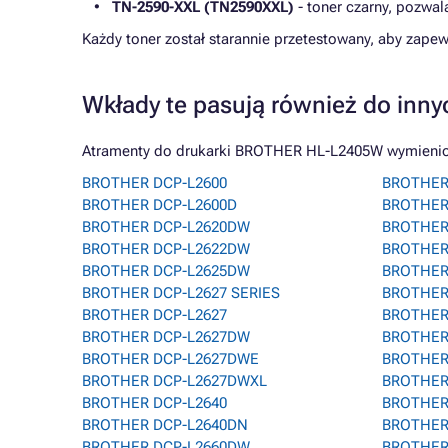
TN-2590-XXL (TN2590XXL)
- toner czarny, pozwa
Każdy toner został starannie przetestowany, aby zap
Wkłady te pasują również do inny
Atramenty do drukarki BROTHER HL-L2405W wymienione
BROTHER DCP-L2600
BROTHER
BROTHER DCP-L2600D
BROTHER
BROTHER DCP-L2620DW
BROTHER
BROTHER DCP-L2622DW
BROTHER
BROTHER DCP-L2625DW
BROTHER
BROTHER DCP-L2627 SERIES
BROTHER
BROTHER DCP-L2627
BROTHER
BROTHER DCP-L2627DW
BROTHER
BROTHER DCP-L2627DWE
BROTHER 
BROTHER DCP-L2627DWXL
BROTHER
BROTHER DCP-L2640
BROTHER
BROTHER DCP-L2640DN
BROTHER
BROTHER DCP-L2660DW
BROTHER