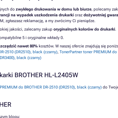
yjnych do
zwykłego drukowania w domu lub biurze
, polecamy zak
ancji na wypadek uszkodzenia drukarki
oraz
dożywotniej gwara
M, zgłaszasz reklamację, a my zwrócimy Ci pieniądze.
kiej jakości, zalecamy zakup
oryginalnych kolorów do drukarki
.
patybilne 5 i oryginalne wkłady 0.
zczędzić nawet 80%
kosztów. W naszej ofercie znajdują się pon
-2510 (DR2510), black (czarny)
,
TonerPartner toner PREMIUM do
R3400), black (czarny)
rukarki BROTHER HL-L2405W
 PREMIUM do BROTHER DR-2510 (DR2510), black (czarny)
do Twoje
THER
szym blogu: