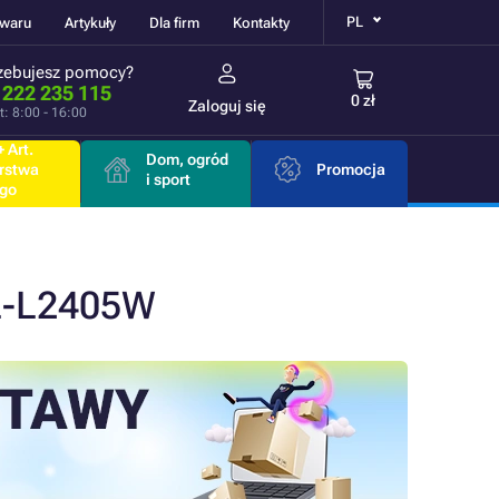
PL
owaru
Artykuły
Dla firm
Kontakty
zebujesz pomocy?
 222 235 115
0 zł
Zaloguj się
t: 8:00 - 16:00
 Art.
Dom, ogród
rstwa
Promocja
i sport
go
L-L2405W