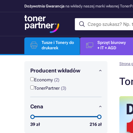
Dożywotnia Gwarancja
na wkłady naszej marki własnej Toner
Tusze i Tonery do
Sprzęt biurowy
drukarek
+ IT + AGD
Strona 
Producent wkładów
To
Economy
(2)
TonerPartner
(3)
Cena
39
zł
216
zł