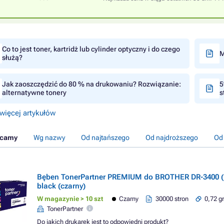
Co to jest toner, kartridż lub cylinder optyczny i do czego
M
służą?
Jak zaoszczędzić do 80 % na drukowaniu? Rozwiązanie:
5
alternatywne tonery
s
więcej artykułów
ecamy
Wg nazwy
Od najtańszego
Od najdroższego
Od
Bęben TonerPartner PREMIUM do BROTHER DR-3400 (
black (czarny)
W magazynie > 10 szt
Czarny
30000 stron
0,72 gr
TonerPartner
Do jakich drukarek jest to odpowiedni produkt?