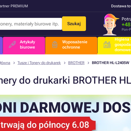
Partner PREMIUM
Dostawa t
Potr
Szukaj
+48
Pon-P
Higiena +
Artykuły
Wyposażenie
gospoda
biurowe
ochronne
domowe
główna
Tusze i Tonery do drukarek
BROTHER
BROTHER HL-L2405W
nery do drukarki BROTHER H