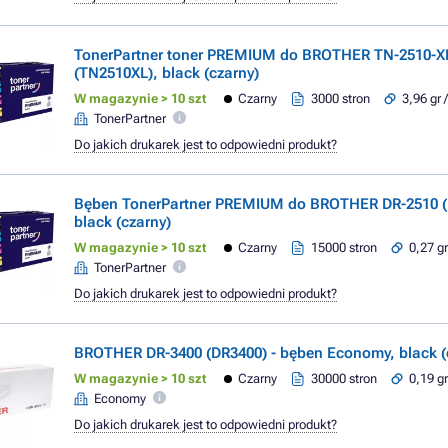
TonerPartner toner PREMIUM do BROTHER TN-2510-X
(TN2510XL), black (czarny)
W magazynie > 10 szt
Czarny
3000 stron
3,96 gr 
TonerPartner
Do jakich drukarek jest to odpowiedni produkt?
Bęben TonerPartner PREMIUM do BROTHER DR-2510 (
black (czarny)
W magazynie > 10 szt
Czarny
15000 stron
0,27 gr
TonerPartner
Do jakich drukarek jest to odpowiedni produkt?
BROTHER DR-3400 (DR3400) - bęben Economy, black (
W magazynie > 10 szt
Czarny
30000 stron
0,19 gr
Economy
Do jakich drukarek jest to odpowiedni produkt?