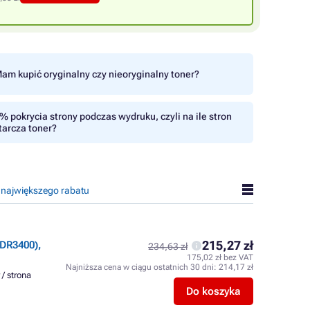
am kupić oryginalny czy nieoryginalny toner?
% pokrycia strony podczas wydruku, czyli na ile stron
tarcza toner?
 największego rabatu
215,27 zł
DR3400),
234,63 zł
175,02 zł bez VAT
Najniższa cena w ciągu ostatnich 30 dni:
214,17 zł
 / strona
Do koszyka