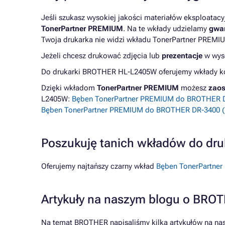
Jeśli szukasz wysokiej jakości materiałów eksploatac
TonerPartner PREMIUM
. Na te wkłady udzielamy
gwar
Twoja drukarka nie widzi wkładu TonerPartner PREMIU
Jeżeli chcesz drukować zdjęcia lub
prezentacje
w wyso
Do drukarki BROTHER HL-L2405W oferujemy wkłady kom
Dzięki wkładom
TonerPartner PREMIUM
możesz
zaos
L2405W:
Bęben TonerPartner PREMIUM do BROTHER DR
Bęben TonerPartner PREMIUM do BROTHER DR-3400 (D
Poszukuję tanich wkładów do d
Oferujemy najtańszy czarny wkład
Bęben TonerPartner
Artykuły na naszym blogu o BRO
Na temat BROTHER napisaliśmy kilka artykułów na na