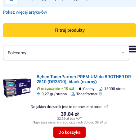
Pokaż więcej artykułów
Filtruj produkty
Polecamy
Bęben TonerPartner PREMIUM do BROTHER DR-
2510 (DR2510), black (czarny)
W magazynie > 10 szt
Czarny
15000 stron
0,27 gr / strona
TonerPartner
Do jakich drukarek jest to odpowiedni produkt?
39,84 zł
32,39 zł bez VAT
Najniższa cena w ciągu ostatnich 30 dni:
38,94 zł
Do koszyka