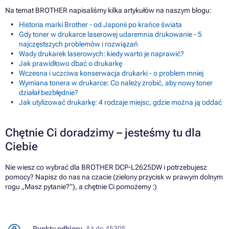
Na temat BROTHER napisaliśmy kilka artykułów na naszym blogu:
Historia marki Brother - od Japonii po krańce świata
Gdy toner w drukarce laserowej udaremnia drukowanie - 5
najczęstszych problemów i rozwiązań
Wady drukarek laserowych: kiedy warto je naprawić?
Jak prawidłowo dbać o drukarkę
Wczesna i uczciwa konserwacja drukarki - o problem mniej
Wymiana tonera w drukarce: Co należy zrobić, aby nowy toner
działał bezbłędnie?
Jak utylizować drukarkę: 4 rodzaje miejsc, gdzie można ją oddać
Chętnie Ci doradzimy – jesteśmy tu dla
Ciebie
Nie wiesz co wybrać dla BROTHER DCP-L2625DW i potrzebujesz
pomocy? Napisz do nas na czacie (zielony przycisk w prawym dolnym
rogu „Masz pytanie?”), a chętnie Ci pomożemy :)
Punkty odbioru.
Aż do 45305