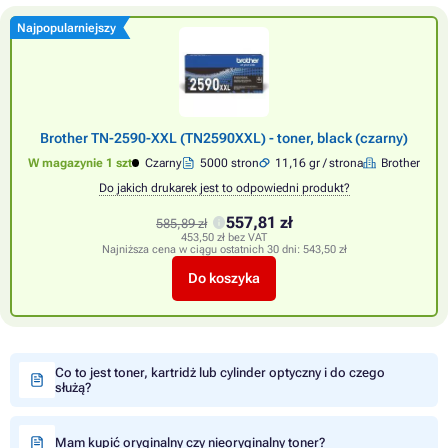
Najpopularniejszy
Brother TN-2590-XXL (TN2590XXL) - toner, black (czarny)
W magazynie 1 szt
Czarny
5000 stron
11,16 gr / strona
Brother
Do jakich drukarek jest to odpowiedni produkt?
557,81 zł
585,89 zł
453,50 zł bez VAT
Najniższa cena w ciągu ostatnich 30 dni:
543,50 zł
Do koszyka
Co to jest toner, kartridż lub cylinder optyczny i do czego
służą?
Mam kupić oryginalny czy nieoryginalny toner?