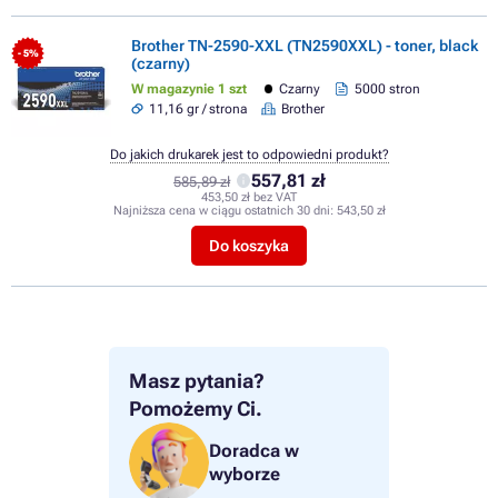
Brother TN-2590-XXL (TN2590XXL) - toner, black
- 5%
(czarny)
W magazynie 1 szt
Czarny
5000 stron
11,16 gr / strona
Brother
Do jakich drukarek jest to odpowiedni produkt?
557,81 zł
585,89 zł
453,50 zł bez VAT
Najniższa cena w ciągu ostatnich 30 dni:
543,50 zł
Do koszyka
Masz pytania?
Pomożemy Ci.
Doradca w
wyborze