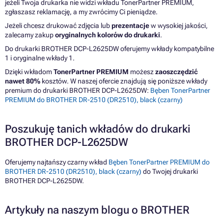
jeżeli Twoja drukarka nie widzi wkładu TonerPartner PREMIUM,
zgłaszasz reklamację, a my zwrócimy Ci pieniądze.
Jeżeli chcesz drukować zdjęcia lub
prezentacje
w wysokiej jakości,
zalecamy zakup
oryginalnych kolorów do drukarki
.
Do drukarki BROTHER DCP-L2625DW oferujemy wkłady kompatybilne
1 i oryginalne wkłady 1.
Dzięki wkładom
TonerPartner PREMIUM
możesz
zaoszczędzić
nawet 80%
kosztów. W naszej ofercie znajdują się poniższe wkłady
premium do drukarki BROTHER DCP-L2625DW:
Bęben TonerPartner
PREMIUM do BROTHER DR-2510 (DR2510), black (czarny)
Poszukuję tanich wkładów do drukarki
BROTHER DCP-L2625DW
Oferujemy najtańszy czarny wkład
Bęben TonerPartner PREMIUM do
BROTHER DR-2510 (DR2510), black (czarny)
do Twojej drukarki
BROTHER DCP-L2625DW.
Artykuły na naszym blogu o BROTHER