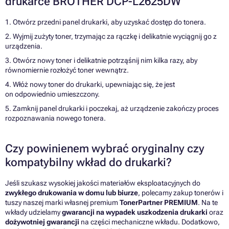
drukarce BROTHER DCP-L2625DW
1. Otwórz przedni panel drukarki, aby uzyskać dostęp do tonera.
2. Wyjmij zużyty toner, trzymając za rączkę i delikatnie wyciągnij go z
urządzenia.
3. Otwórz nowy toner i delikatnie potrząśnij nim kilka razy, aby
równomiernie rozłożyć toner wewnątrz.
4. Włóż nowy toner do drukarki, upewniając się, że jest
on odpowiednio umieszczony.
5. Zamknij panel drukarki i poczekaj, aż urządzenie zakończy proces
rozpoznawania nowego tonera.
Czy powinienem wybrać oryginalny czy
kompatybilny wkład do drukarki?
Jeśli szukasz wysokiej jakości materiałów eksploatacyjnych do
zwykłego drukowania w domu lub biurze
, polecamy zakup tonerów i
tuszy naszej marki własnej premium
TonerPartner PREMIUM
. Na te
wkłady udzielamy
gwarancji na wypadek uszkodzenia drukarki
oraz
dożywotniej gwarancji
na części mechaniczne wkładu. Dodatkowo,