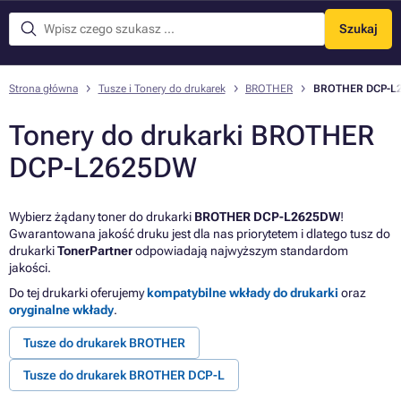
Szukaj
Menu
Strona główna
Tusze i Tonery do drukarek
BROTHER
BROTHER DCP-L
Tonery do drukarki BROTHER
DCP-L2625DW
Wybierz żądany toner do drukarki
BROTHER DCP-L2625DW
!
Gwarantowana jakość druku jest dla nas priorytetem i dlatego tusz do
drukarki
TonerPartner
odpowiadają najwyższym standardom
jakości.
Do tej drukarki oferujemy
kompatybilne wkłady do drukarki
oraz
oryginalne wkłady
.
Tusze do drukarek BROTHER
Tusze do drukarek BROTHER DCP-L