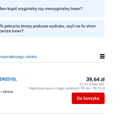
am kupić oryginalny czy nieoryginalny toner?
% pokrycia strony podczas wydruku, czyli na ile stron
tarcza toner?
 największego rabatu
39,64 zł
DR2510),
32,23 zł bez VAT
Najniższa cena w ciągu ostatnich 30 dni:
39,74 zł
 / strona
Do koszyka