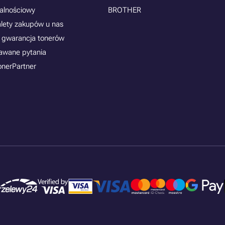
jalnościowy
BROTHER
alety zakupów u nas
 gwarancja tonerów
awane pytania
onerPartner