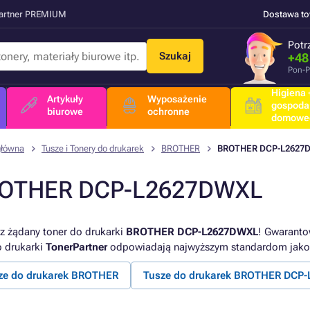
Partner PREMIUM
Dostawa t
Potr
Szukaj
+48
Pon-P
Higiena +
Artykuły
Wyposażenie
gospoda
biurowe
ochronne
domowe
główna
Tusze i Tonery do drukarek
BROTHER
BROTHER DCP-L2627
OTHER DCP-L2627DWXL
z żądany toner do drukarki
BROTHER DCP-L2627DWXL
! Gwaranto
o drukarki
TonerPartner
odpowiadają najwyższym standardom jako
ze do drukarek BROTHER
Tusze do drukarek BROTHER DCP-