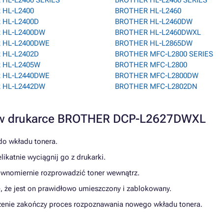
HL-L2400 SERIES
BROTHER HL-L2460 SERIES
 HL-L2400
BROTHER HL-L2460
 HL-L2400D
BROTHER HL-L2460DW
 HL-L2400DW
BROTHER HL-L2460DWXL
 HL-L2400DWE
BROTHER HL-L2865DW
 HL-L2402D
BROTHER MFC-L2800 SERIES
 HL-L2405W
BROTHER MFC-L2800
 HL-L2440DWE
BROTHER MFC-L2800DW
 HL-L2442DW
BROTHER MFC-L2802DN
ra w drukarce BROTHER DCP-L2627DWXL
do wkładu tonera.
likatnie wyciągnij go z drukarki.
równomiernie rozprowadzić toner wewnątrz.
ę, że jest on prawidłowo umieszczony i zablokowany.
ądzenie zakończy proces rozpoznawania nowego wkładu tonera.