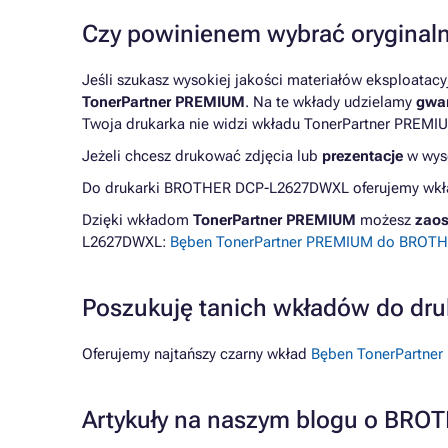
Czy powinienem wybrać oryginaln
Jeśli szukasz wysokiej jakości materiałów eksploatac
TonerPartner PREMIUM
. Na te wkłady udzielamy
gwar
Twoja drukarka nie widzi wkładu TonerPartner PREMIU
Jeżeli chcesz drukować zdjęcia lub
prezentacje
w wyso
Do drukarki BROTHER DCP-L2627DWXL oferujemy wkład
Dzięki wkładom
TonerPartner PREMIUM
możesz
zaos
L2627DWXL:
Bęben TonerPartner PREMIUM do BROTHER
Poszukuję tanich wkładów do d
Oferujemy najtańszy czarny wkład
Bęben TonerPartner
Artykuły na naszym blogu o BRO