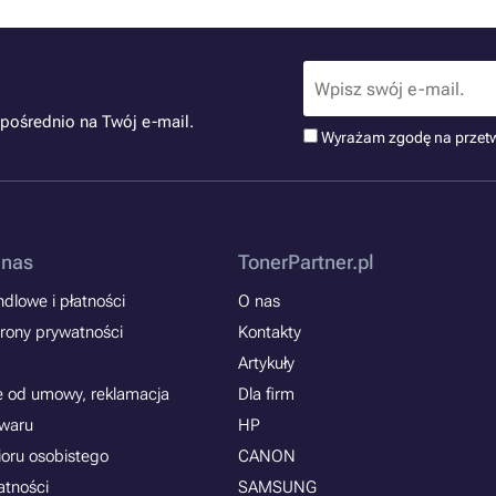
pośrednio na Twój e-mail.
Wyrażam zgodę na przet
 nas
TonerPartner.pl
dlowe i płatności
O nas
rony prywatności
Kontakty
Artykuły
e od umowy, reklamacja
Dla firm
owaru
HP
ioru osobistego
CANON
atności
SAMSUNG