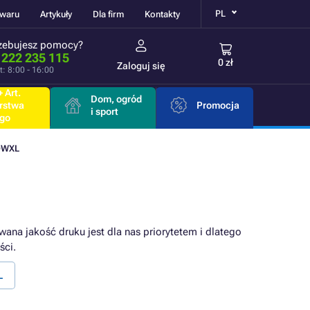
PL
owaru
Artykuły
Dla firm
Kontakty
zebujesz pomocy?
 222 235 115
0 zł
Zaloguj się
t: 8:00 - 16:00
 Art.
Dom, ogród
rstwa
Promocja
i sport
go
DWXL
wana jakość druku jest dla nas priorytetem i dlatego
ści.
L