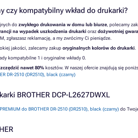
y czy kompatybilny wkład do drukarki?
yjnych do
zwykłego drukowania w domu lub biurze
, polecamy zak
ancji na wypadek uszkodzenia drukarki
oraz
dożywotniej gwara
M, zgłaszasz reklamację, a my zwrócimy Ci pieniądze.
kiej jakości, zalecamy zakup
oryginalnych kolorów do drukarki
.
y kompatybilne 1 i oryginalne wkłady 0.
zczędzić nawet 80%
kosztów. W naszej ofercie znajdują się pon
 DR-2510 (DR2510), black (czarny)
rukarki BROTHER DCP-L2627DWXL
 PREMIUM do BROTHER DR-2510 (DR2510), black (czarny)
do Twoj
THER