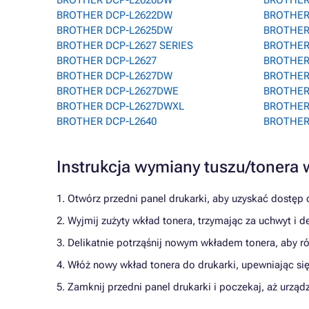
BROTHER DCP-L2620DW
BROTHER 
BROTHER DCP-L2622DW
BROTHER
BROTHER DCP-L2625DW
BROTHER
BROTHER DCP-L2627 SERIES
BROTHER
BROTHER DCP-L2627
BROTHER
BROTHER DCP-L2627DW
BROTHER
BROTHER DCP-L2627DWE
BROTHER
BROTHER DCP-L2627DWXL
BROTHER
BROTHER DCP-L2640
BROTHER
Instrukcja wymiany tuszu/tone
1. Otwórz przedni panel drukarki, aby uzyskać dostęp 
2. Wyjmij zużyty wkład tonera, trzymając za uchwyt i de
3. Delikatnie potrząśnij nowym wkładem tonera, aby 
4. Włóż nowy wkład tonera do drukarki, upewniając si
5. Zamknij przedni panel drukarki i poczekaj, aż urz