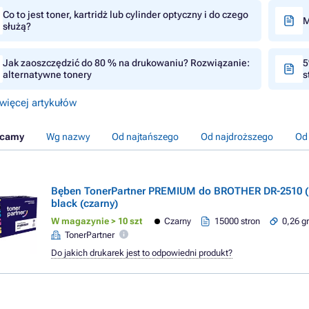
Co to jest toner, kartridż lub cylinder optyczny i do czego
M
służą?
Jak zaoszczędzić do 80 % na drukowaniu? Rozwiązanie:
5
alternatywne tonery
s
więcej artykułów
ecamy
Wg nazwy
Od najtańszego
Od najdroższego
Od
Bęben TonerPartner PREMIUM do BROTHER DR-2510 (
black (czarny)
W magazynie > 10 szt
Czarny
15000 stron
0,26 gr
TonerPartner
Do jakich drukarek jest to odpowiedni produkt?