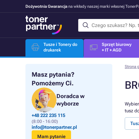
Dożywotnia Gwarancja
na wkłady naszej marki własnej Toner
Tusze i Tonery do
Sprzęt biurowy
drukarek
+ IT + AGD
Strona 
Masz pytania?
BR
Pomożemy Ci.
Doradca w
wyborze
Wybier
tusz d
+48 222 235 115
(8:00 - 16:00)
Tus
info@tonerpartner.pl
Mam pytanie