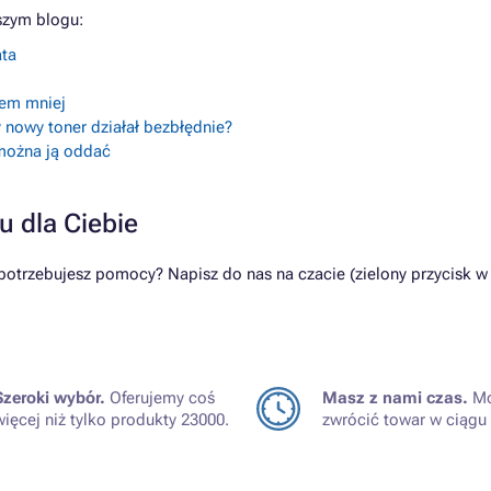
szym blogu:
ata
lem mniej
 nowy toner działał bezbłędnie?
 można ją oddać
u dla Ciebie
rzebujesz pomocy? Napisz do nas na czacie (zielony przycisk w 
Szeroki wybór.
Oferujemy coś
Masz z nami czas.
Mo
więcej niż tylko produkty 23000.
zwrócić towar w ciągu 