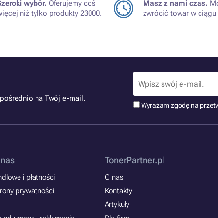
Szeroki wybór.
Oferujemy coś
Masz z nami czas.
Mo
więcej niż tylko produkty 23000.
zwrócić towar w ciągu 
pośrednio na Twój e-mail.
Wyrażam zgodę na przet
 nas
TonerPartner.pl
dlowe i płatności
O nas
rony prywatności
Kontakty
Artykuły