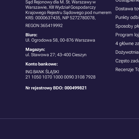
Odstąpieni
Sąd Rejonowy dla M. St. Warszawy w
Warszawie, XIII Wydział Gospodarczy
Dostawa t
Krajowego Rejestru Sądowego pod numerem
Punkty odb
KRS: 0000637435, NIP 5272780078,
REGON 365419992
Sposoby pł
Program lo
Biuro:
Ul. Ogrodowa 58, 00-876 Warszawa
4 główne z
Magazyn:
Dożywotnia
ul. Stawowa 27; 43-400 Cieszyn
Często zad
Konto bankowe:
Recenzje T
ING BANK ŚLĄSKI
21
1050 1070 1000 0090 3108 7928
Nr rejestrowy BDO: 000499821