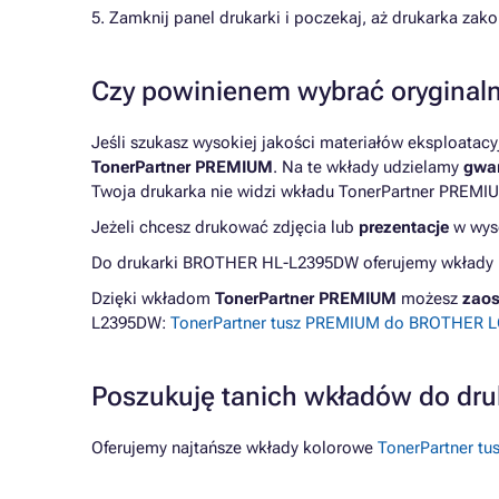
5. Zamknij panel drukarki i poczekaj, aż drukarka z
Czy powinienem wybrać oryginaln
Jeśli szukasz wysokiej jakości materiałów eksploatac
TonerPartner PREMIUM
. Na te wkłady udzielamy
gwar
Twoja drukarka nie widzi wkładu TonerPartner PREMIU
Jeżeli chcesz drukować zdjęcia lub
prezentacje
w wyso
Do drukarki BROTHER HL-L2395DW oferujemy wkłady ko
Dzięki wkładom
TonerPartner PREMIUM
możesz
zaos
L2395DW:
TonerPartner tusz PREMIUM do BROTHER LC
Poszukuję tanich wkładów do d
Oferujemy najtańsze wkłady kolorowe
TonerPartner t