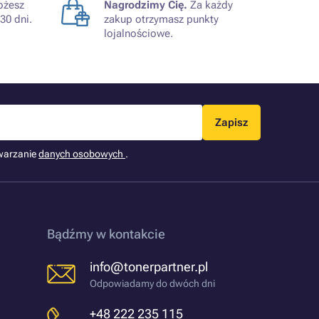
żesz
Nagrodzimy Cię.
Za każdy
30 dni.
zakup otrzymasz punkty
lojalnościowe.
Zapisz
warzanie
danych osobowych
.
Bądźmy w kontakcie
info@tonerpartner.pl
Odpowiadamy do dwóch dni
+48 222 235 115