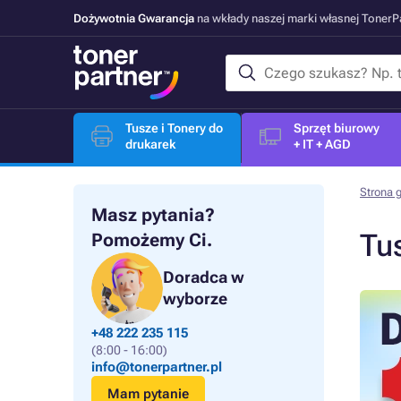
Dożywotnia Gwarancja
na wkłady naszej marki własnej Toner
Tusze i Tonery do
Sprzęt biurowy
drukarek
+ IT + AGD
Strona 
Masz pytania?
Tu
Pomożemy Ci.
Doradca w
wyborze
+48 222 235 115
(8:00 - 16:00)
info@tonerpartner.pl
Mam pytanie