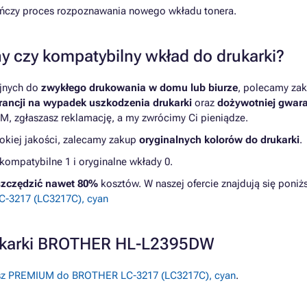
akończy proces rozpoznawania nowego wkładu tonera.
y czy kompatybilny wkład do drukarki?
yjnych do
zwykłego drukowania w domu lub biurze
, polecamy zak
ancji na wypadek uszkodzenia drukarki
oraz
dożywotniej gwara
M, zgłaszasz reklamację, a my zwrócimy Ci pieniądze.
kiej jakości, zalecamy zakup
oryginalnych kolorów do drukarki
.
mpatybilne 1 i oryginalne wkłady 0.
zczędzić nawet 80%
kosztów. W naszej ofercie znajdują się pon
-3217 (LC3217C), cyan
rukarki BROTHER HL-L2395DW
usz PREMIUM do BROTHER LC-3217 (LC3217C), cyan
.