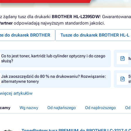
z żądany tusz dla drukarki
BROTHER HL-L2395DW
! Gwarantowana 
artner
odpowiadają najwyższym standardom jakości.
ze do drukarek BROTHER
Tusze do drukarek BROTHER HL-L
Co to jest toner, kartridż lub cylinder optyczny i do czego
M
służą?
Jak zaoszczędzić do 80 % na drukowaniu? Rozwiązanie:
5
alternatywne tonery
s
więcej artykułów
ecamy
Wg nazwy
Od najtańszego
Od najdroższego
Od
TonerPartner tusz PREMIUM do BROTHER LC-3217 (LC