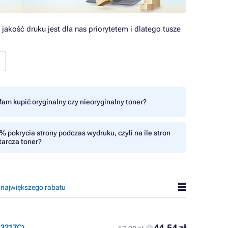
jakość druku jest dla nas priorytetem i dlatego tusze
am kupić oryginalny czy nieoryginalny toner?
% pokrycia strony podczas wydruku, czyli na ile stron
tarcza toner?
 największego rabatu
44,54 zł
3217C),