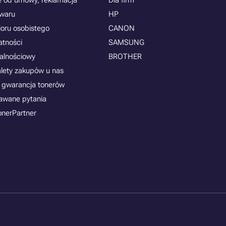
e od umowy, reklamacja
Dla firm
owaru
HP
ioru osobistego
CANON
atności
SAMSUNG
jalnościowy
BROTHER
alety zakupów u nas
 gwarancja tonerów
awane pytania
onerPartner