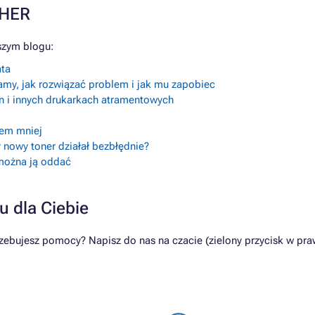
THER
szym blogu:
ata
amy, jak rozwiązać problem i jak mu zapobiec
n i innych drukarkach atramentowych
lem mniej
 nowy toner działał bezbłędnie?
 można ją oddać
u dla Ciebie
bujesz pomocy? Napisz do nas na czacie (zielony przycisk w praw