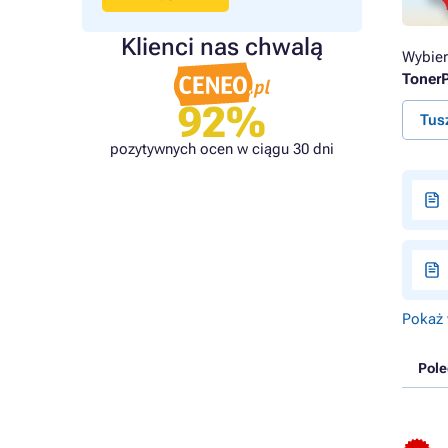
Klienci nas chwalą
Wybier
TonerP
92%
Tus
pozytywnych ocen w ciągu 30 dni
Pokaż 
Pol