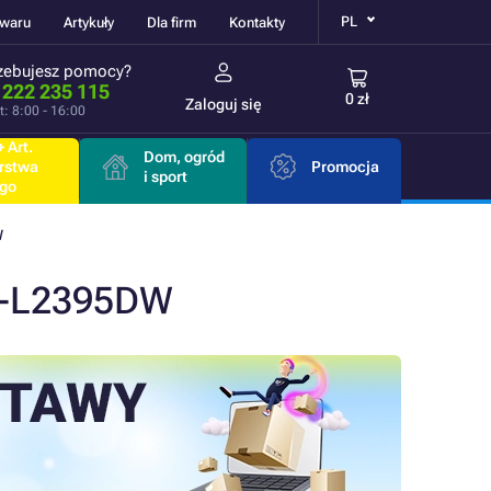
PL
owaru
Artykuły
Dla firm
Kontakty
zebujesz pomocy?
 222 235 115
0 zł
Zaloguj się
t: 8:00 - 16:00
 Art.
Dom, ogród
rstwa
Promocja
i sport
go
W
L-L2395DW