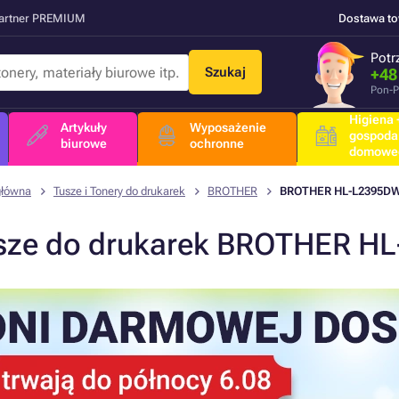
Partner PREMIUM
Dostawa t
Potr
Szukaj
+48
Pon-P
Higiena +
Artykuły
Wyposażenie
gospoda
biurowe
ochronne
domowe
główna
Tusze i Tonery do drukarek
BROTHER
BROTHER HL-L2395D
sze do drukarek BROTHER H