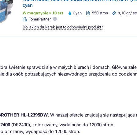
cyan
W magazynie > 10 szt
Cyan
550 stron
8,10 gr / s
TonerPartner
Do jakich drukarek jest to odpowiedni produkt?
óra świetnie sprawdzi się w małych biurach i domach. Główne zalety
nie dla osób potrzebujących niezawodnego urządzenia do codzienne
BROTHER HL-L2395DW
. W naszej ofercie znajdują się następujące
2400
(DR2400), kolor czarny, wydajność do 12000 stron.
kolor czarny, wydajność do 12000 stron.