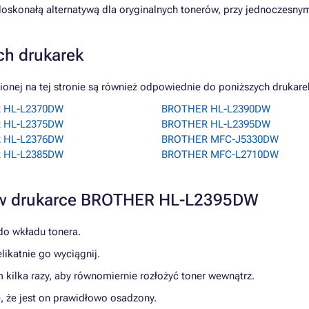
oskonałą alternatywą dla oryginalnych tonerów, przy jednoczesny
ch drukarek
ej na tej stronie są również odpowiednie do poniższych drukare
 HL-L2370DW
BROTHER HL-L2390DW
 HL-L2375DW
BROTHER HL-L2395DW
 HL-L2376DW
BROTHER MFC-J5330DW
 HL-L2385DW
BROTHER MFC-L2710DW
a w drukarce BROTHER HL-L2395DW
do wkładu tonera.
likatnie go wyciągnij.
m kilka razy, aby równomiernie rozłożyć toner wewnątrz.
, że jest on prawidłowo osadzony.