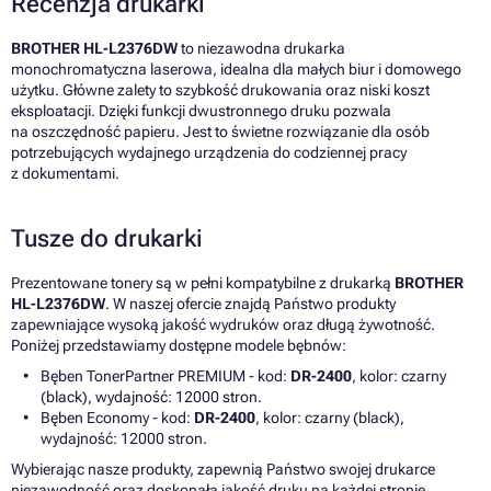
Recenzja drukarki
BROTHER HL-L2376DW
to niezawodna drukarka
monochromatyczna laserowa, idealna dla małych biur i domowego
użytku. Główne zalety to szybkość drukowania oraz niski koszt
eksploatacji. Dzięki funkcji dwustronnego druku pozwala
na oszczędność papieru. Jest to świetne rozwiązanie dla osób
potrzebujących wydajnego urządzenia do codziennej pracy
z dokumentami.
Tusze do drukarki
Prezentowane tonery są w pełni kompatybilne z drukarką
BROTHER
HL-L2376DW
. W naszej ofercie znajdą Państwo produkty
zapewniające wysoką jakość wydruków oraz długą żywotność.
Poniżej przedstawiamy dostępne modele bębnów:
Bęben TonerPartner PREMIUM - kod:
DR-2400
, kolor: czarny
(black), wydajność: 12000 stron.
Bęben Economy - kod:
DR-2400
, kolor: czarny (black),
wydajność: 12000 stron.
Wybierając nasze produkty, zapewnią Państwo swojej drukarce
niezawodność oraz doskonałą jakość druku na każdej stronie.