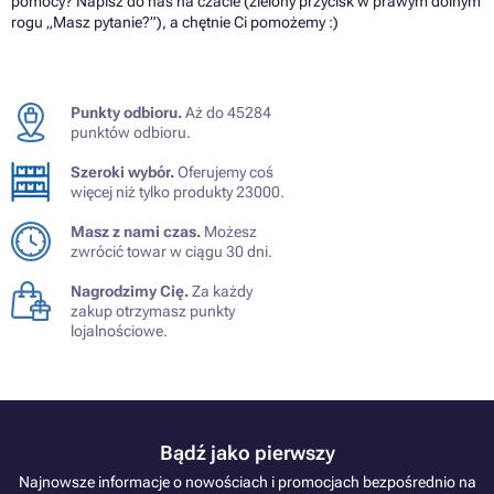
pomocy? Napisz do nas na czacie (zielony przycisk w prawym dolnym
rogu „Masz pytanie?”), a chętnie Ci pomożemy :)
Punkty odbioru.
Aż do 45284
punktów odbioru.
Szeroki wybór.
Oferujemy coś
więcej niż tylko produkty 23000.
Masz z nami czas.
Możesz
zwrócić towar w ciągu 30 dni.
Nagrodzimy Cię.
Za każdy
zakup otrzymasz punkty
lojalnościowe.
Bądź jako pierwszy
Najnowsze informacje o nowościach i promocjach bezpośrednio na