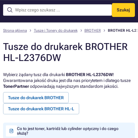
Szukaj
Menu
Strona główna
Tusze i Tonery do drukarek
BROTHER
BROTHER HL-L2
Tusze do drukarek BROTHER
HL-L2376DW
Wybierz żądany tusz dla drukarki
BROTHER HL-L2376DW
!
Gwarantowana jakość druku jest dla nas priorytetem i dlatego tusze
TonerPartner
odpowiadają najwyższym standardom jakości.
Tusze do drukarek BROTHER
Tusze do drukarek BROTHER HL-L
Co to jest toner, kartridż lub cylinder optyczny i do czego
służą?