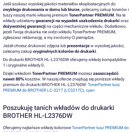
Jeśli szukasz wysokiej jakości materiałów eksploatacyjnych do
zwykłego drukowania w domu lub biurze
, polecamy zakup tonerów i
tuszy naszej marki własnej premium
TonerPartner PREMIUM
. Na te
wkłady udzielamy
gwarancji na wypadek uszkodzenia drukarki
oraz
dożywotniej gwarancji
na części mechaniczne wkładu. Dodatkowo,
jeżeli Twoja drukarka nie widzi wkładu TonerPartner PREMIUM,
zgłaszasz reklamację, a my zwrócimy Ci pieniądze.
Jeżeli chcesz drukować zdjęcia lub
prezentacje
w wysokiej jakości,
zalecamy zakup
oryginalnych kolorów do drukarki
.
Do drukarki BROTHER HL-L2376DW oferujemy wkłady kompatybilne
1 i oryginalne wkłady 0.
Dzięki wkładom
TonerPartner PREMIUM
możesz
zaoszczędzić
nawet 80%
kosztów. W naszej ofercie znajdują się poniższe wkłady
premium do drukarki BROTHER HL-L2376DW:
TonerPartner tusz
PREMIUM do BROTHER LC-3217 (LC3217C), cyan
Poszukuję tanich wkładów do drukarki
BROTHER HL-L2376DW
Oferujemy najtańsze wkłady kolorowe
TonerPartner tusz PREMIUM do