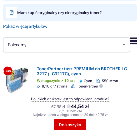
Mam kupić oryginalny czy nieoryginalny toner?
Pokaż więcej artykułów
Polecamy
TonerPartner tusz PREMIUM do BROTHER LC-
- 34%
3217 (LC3217C), cyan
W magazynie > 10 szt
Cyan
550 stron
8,10 gr / strona
TonerPartner
Do jakich drukarek jest to odpowiedni produkt?
44,54 zł
67,98 zł
36,21 zł bez VAT
Najniższa cena w ciągu ostatnich 30 dni:
42,75 zł
Do koszyka