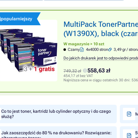
jpopularniejszy
MultiPack TonerPartn
(W1390X), black (cza
W magazynie > 10 szt
Czarny
4x4000 stron
3,49 gr / stron
Do jakich drukarek jest to odpowiedni prod
558,63 zł
749,32 zł
454,17 zł bez VAT
Najniższa cena w ciągu ostatnich 30 dni:
536
Co to jest toner, kartridż lub cylinder optyczny i do czego
M
służą?
Jak zaoszczędzić do 80 % na drukowaniu? Rozwiązanie:
5