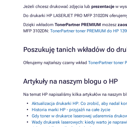
Jeżeli chcesz drukować zdjęcia lub
prezentacje
w wyso
Do drukarki HP LASERJET PRO MFP 3102DN oferujemy w
Dzięki wkładom
TonerPartner PREMIUM
możesz
zaos
MFP 3102DN:
TonerPartner toner PREMIUM do HP 139A
Poszukuję tanich wkładów do d
Oferujemy najtańszy czarny wkład
TonerPartner toner
Artykuły na naszym blogu o HP
Na temat HP napisaliśmy kilka artykułów na naszym b
Aktualizacja drukarki HP: Co zrobić, aby nadal k
Historia marki HP - przyjaźń na całe życie
Gdy toner w drukarce laserowej udaremnia drukow
Wady drukarek laserowych: kiedy warto je napraw