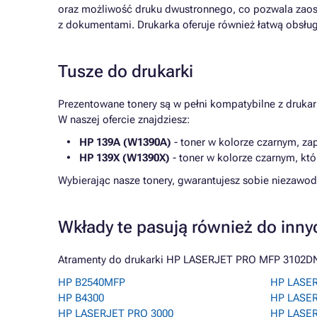
oraz możliwość druku dwustronnego, co pozwala zaoszc
z dokumentami. Drukarka oferuje również łatwą obsługę
Tusze do drukarki
Prezentowane tonery są w pełni kompatybilne z druka
W naszej ofercie znajdziesz:
HP 139A (W1390A)
- toner w kolorze czarnym, za
HP 139X (W1390X)
- toner w kolorze czarnym, któ
Wybierając nasze tonery, gwarantujesz sobie niezaw
Wkłady te pasują również do inny
Atramenty do drukarki HP LASERJET PRO MFP 3102DN w
HP B2540MFP
HP LASER
HP B4300
HP LASE
HP LASERJET PRO 3000
HP LASE