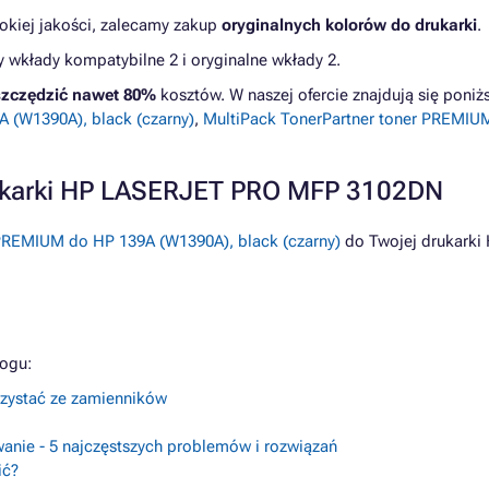
kiej jakości, zalecamy zakup
oryginalnych kolorów do drukarki
.
kłady kompatybilne 2 i oryginalne wkłady 2.
zczędzić nawet 80%
kosztów. W naszej ofercie znajdują się pon
 (W1390A), black (czarny)
,
MultiPack TonerPartner toner PREMIUM
rukarki HP LASERJET PRO MFP 3102DN
 PREMIUM do HP 139A (W1390A), black (czarny)
do Twojej drukark
logu:
orzystać ze zamienników
anie - 5 najczęstszych problemów i rozwiązań
ić?