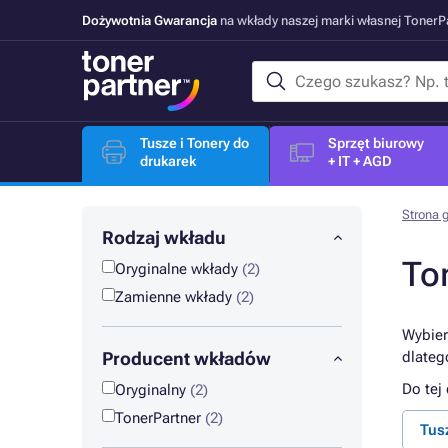
Dożywotnia Gwarancja
na wkłady naszej marki własnej Toner
Tusze i Tonery do
Sprzęt biurowy
drukarek
+ IT + AGD
Strona 
Rodzaj wkładu
To
Oryginalne wkłady
(2)
Zamienne wkłady
(2)
Wybier
Producent wkładów
dlateg
Do tej
Oryginalny
(2)
TonerPartner
(2)
Tus