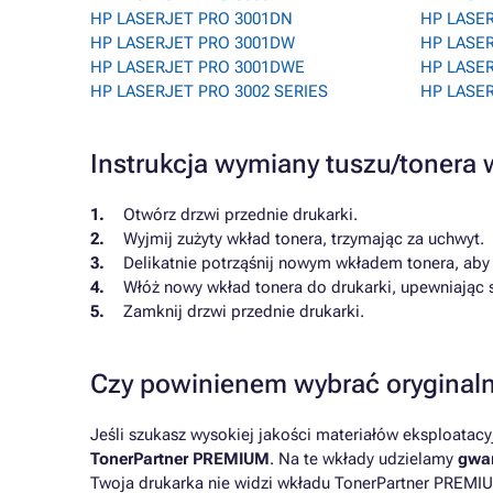
HP LASERJET PRO 3001DN
HP LASE
HP LASERJET PRO 3001DW
HP LASE
HP LASERJET PRO 3001DWE
HP LASER
HP LASERJET PRO 3002 SERIES
HP LASE
Instrukcja wymiany tuszu/toner
Otwórz drzwi przednie drukarki.
Wyjmij zużyty wkład tonera, trzymając za uchwyt.
Delikatnie potrząśnij nowym wkładem tonera, aby
Włóż nowy wkład tonera do drukarki, upewniając s
Zamknij drzwi przednie drukarki.
Czy powinienem wybrać oryginaln
Jeśli szukasz wysokiej jakości materiałów eksploatac
TonerPartner PREMIUM
. Na te wkłady udzielamy
gwar
Twoja drukarka nie widzi wkładu TonerPartner PREMIU