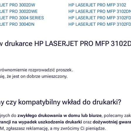
RJET PRO 3002DW
HP LASERJET PRO MFP 3102
RJET PRO 3002DWE
HP LASERJET PRO MFP 3102D
JET PRO 3004 SERIES
HP LASERJET PRO MFP 3102F
RJET PRO 3004DN
HP LASERJET PRO MFP 3102F
a w drukarce HP LASERJET PRO MFP 3102
 równomiernie rozprowadzić proszek.
ię, że jest on dobrze umieszczony.
y czy kompatybilny wkład do drukarki?
yjnych do
zwykłego drukowania w domu lub biurze
, polecamy zak
ancji na wypadek uszkodzenia drukarki
oraz
dożywotniej gwara
M, zgłaszasz reklamację, a my zwrócimy Ci pieniądze.