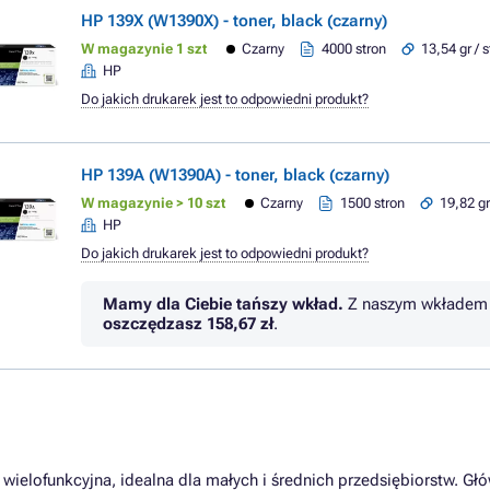
HP 139X (W1390X) - toner, black (czarny)
W magazynie 1 szt
Czarny
4000 stron
13,54 gr / 
HP
Do jakich drukarek jest to odpowiedni produkt?
HP 139A (W1390A) - toner, black (czarny)
W magazynie > 10 szt
Czarny
1500 stron
19,82 gr
HP
Do jakich drukarek jest to odpowiedni produkt?
Mamy dla Ciebie tańszy wkład.
Z naszym wkładem 
oszczędzasz
158,67 zł
.
wielofunkcyjna, idealna dla małych i średnich przedsiębiorstw. Gł