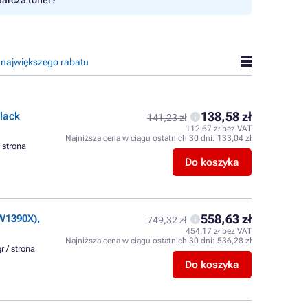
tarcza toner?
 największego rabatu
138,58 zł
lack
141,23 zł
112,67 zł bez VAT
Najniższa cena w ciągu ostatnich 30 dni:
133,04 zł
/ strona
Do koszyka
558,63 zł
W1390X),
749,32 zł
454,17 zł bez VAT
Najniższa cena w ciągu ostatnich 30 dni:
536,28 zł
r / strona
Do koszyka