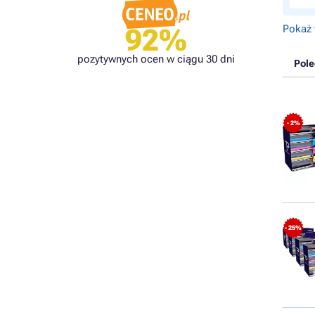
Pokaż 
92%
pozytywnych ocen w ciągu 30 dni
Pol
- 2%
- 25%