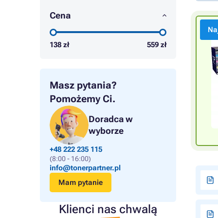
Cena
Na
138
zł
559
zł
Masz pytania?
Pomożemy Ci.
Doradca w
wyborze
+48 222 235 115
(8:00 - 16:00)
info@tonerpartner.pl
Mam pytanie
Klienci nas chwalą