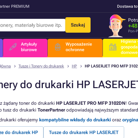
Partner PREMIUM
Dostawa t
Potr
Szukaj
+48
Pon-P
Higiena +
Artykuły
Wyposażenie
gospoda
biurowe
ochronne
domowe
główna
Tusze i Tonery do drukarek
HP
HP LASERJET PRO MFP 310
nery do drukarki HP LASERJ
z żądany toner do drukarki
HP LASERJET PRO MFP 3102DN
! Gwar
o tusz do drukarki
TonerPartner
odpowiadają najwyższym standard
 drukarki oferujemy
kompatybilne wkłady do drukarki
oraz
orygin
ze do drukarek HP
Tusze do drukarek HP LASERJET