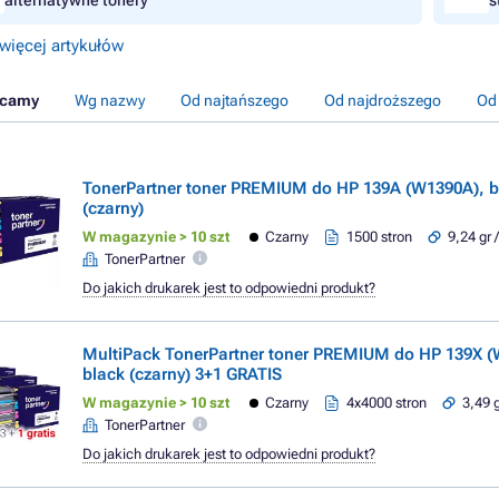
alternatywne tonery
s
więcej artykułów
ecamy
Wg nazwy
Od najtańszego
Od najdroższego
Od
TonerPartner toner PREMIUM do HP 139A (W1390A), b
(czarny)
W magazynie > 10 szt
Czarny
1500 stron
9,24 gr 
TonerPartner
Do jakich drukarek jest to odpowiedni produkt?
MultiPack TonerPartner toner PREMIUM do HP 139X (
black (czarny) 3+1 GRATIS
W magazynie > 10 szt
Czarny
4x4000 stron
3,49 g
TonerPartner
Do jakich drukarek jest to odpowiedni produkt?