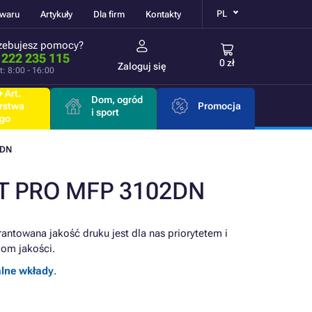
PL
owaru
Artykuły
Dla firm
Kontakty
zebujesz pomocy?
 222 235 115
0 zł
Zaloguj się
t: 8:00 - 16:00
 Art.
Dom, ogród
rstwa
Promocja
i sport
go
2DN
ET PRO MFP 3102DN
antowana jakość druku jest dla nas priorytetem i
om jakości.
alne wkłady
.