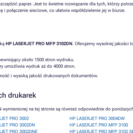
zędzić papier. Jest to świetne rozwiązanie dla tych, którzy potr
 i połączenie sieciowe, co ułatwia współdzielenie jej w biurze.
rką
HP LASERJET PRO MFP 3102DN
. Oferujemy wysokiej jakości 
pewniający około 1500 stron wydruku.
ry umożliwia wydruk aż do 4000 stron.
odność i wysoką jakość drukowanych dokumentów.
ch drukarek
ymienionej na tej stronie są również odpowiednie do poniższych
JET PRO 3002
HP LASERJET PRO 3004DW
RJET PRO 3002DN
HP LASERJET PRO MFP 3100
RJET PRO 3002DNE
HP LASERJET PRO MFP 3102 S