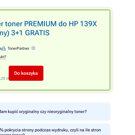
er toner PREMIUM do HP 139X
rny) 3+1 GRATIS
a
TonerPartner
ukt?
Do koszyka
,28 zł
am kupić oryginalny czy nieoryginalny toner?
% pokrycia strony podczas wydruku, czyli na ile stron