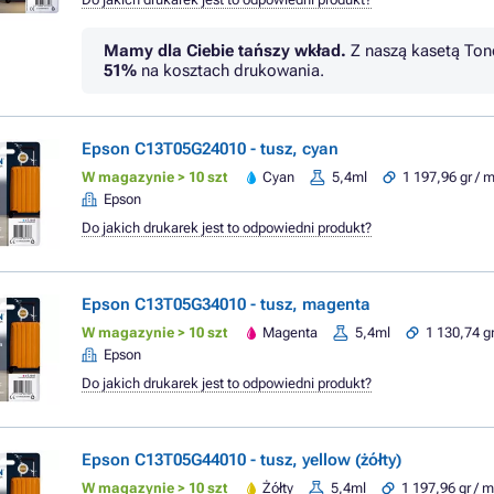
Mamy dla Ciebie tańszy wkład.
Z naszą kasetą Ton
51%
na kosztach drukowania.
Epson C13T05G24010 - tusz, cyan
W magazynie > 10 szt
Cyan
5,4ml
1 197,96 gr / m
Epson
Do jakich drukarek jest to odpowiedni produkt?
Epson C13T05G34010 - tusz, magenta
W magazynie > 10 szt
Magenta
5,4ml
1 130,74 gr
Epson
Do jakich drukarek jest to odpowiedni produkt?
Epson C13T05G44010 - tusz, yellow (żółty)
W magazynie > 10 szt
Żółty
5,4ml
1 197,96 gr / m