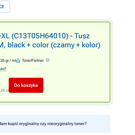
CE
-XL (C13T05H64010) - Tusz
 black + color (czarny + kolor)
26 gr / ml
TonerPartner
ukt?
Do koszyka
,85 zł
am kupić oryginalny czy nieoryginalny toner?