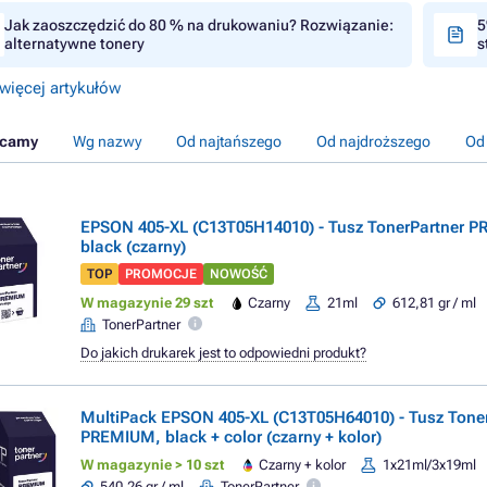
Jak zaoszczędzić do 80 % na drukowaniu? Rozwiązanie:
5
alternatywne tonery
s
więcej artykułów
ecamy
Wg nazwy
Od najtańszego
Od najdroższego
Od
EPSON 405-XL (C13T05H14010) - Tusz TonerPartner 
black (czarny)
TOP
PROMOCJE
NOWOŚĆ
W magazynie 29 szt
Czarny
21ml
612,81 gr / ml
TonerPartner
Do jakich drukarek jest to odpowiedni produkt?
MultiPack EPSON 405-XL (C13T05H64010) - Tusz Tone
PREMIUM, black + color (czarny + kolor)
W magazynie > 10 szt
Czarny + kolor
1x21ml/3x19ml
540,26 gr / ml
TonerPartner