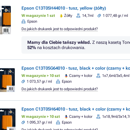
Epson C13T05H44010 - tusz, yellow (żółty)
W magazynie 1 szt
Żółty
14,7ml
1 077,48 gr / ml
Epson
Do jakich drukarek jest to odpowiedni produkt?
Mamy dla Ciebie tańszy wkład.
Z naszą kasetą Ton
52%
na kosztach drukowania.
Epson C13T05G64010 - tusz, black + color (czarny + ko
W magazynie > 10 szt
Czarny + kolor
1x7,6ml/3x5,4ml
1 073,57 gr / ml
Epson
Do jakich drukarek jest to odpowiedni produkt?
Epson C13T05H64010 - tusz, black + color (czarny + ko
W magazynie > 10 szt
Czarny + kolor
1x18,9ml/3x14,7
1 095,37 gr / ml
Epson
Do jakich drukarek jest to odpowiedni produkt?