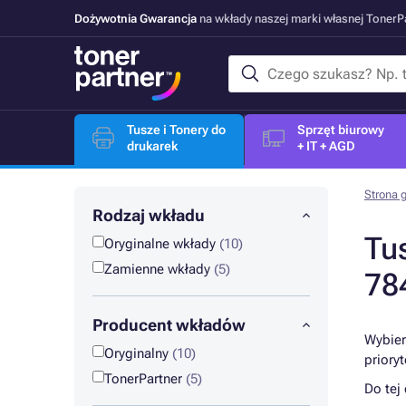
Dożywotnia Gwarancja
na wkłady naszej marki własnej Toner
Tusze i Tonery do
Sprzęt biurowy
drukarek
+ IT + AGD
Strona 
Rodzaj wkładu
Tu
Oryginalne wkłady
(10)
Zamienne wkłady
(5)
78
Producent wkładów
Wybier
Oryginalny
(10)
priory
TonerPartner
(5)
Do tej