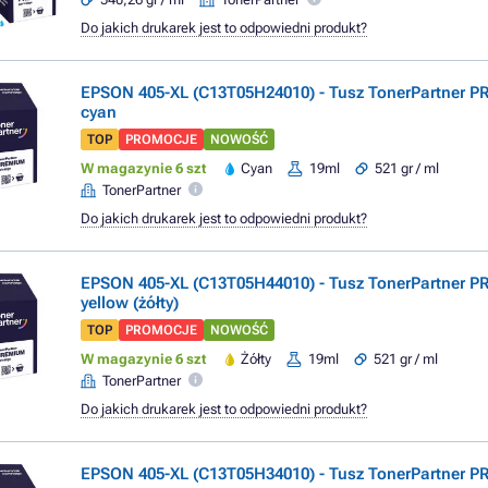
Do jakich drukarek jest to odpowiedni produkt?
EPSON 405-XL (C13T05H24010) - Tusz TonerPartner 
cyan
TOP
PROMOCJE
NOWOŚĆ
W magazynie 6 szt
Cyan
19ml
521 gr / ml
TonerPartner
Do jakich drukarek jest to odpowiedni produkt?
EPSON 405-XL (C13T05H44010) - Tusz TonerPartner 
yellow (żółty)
TOP
PROMOCJE
NOWOŚĆ
W magazynie 6 szt
Żółty
19ml
521 gr / ml
TonerPartner
Do jakich drukarek jest to odpowiedni produkt?
EPSON 405-XL (C13T05H34010) - Tusz TonerPartner 