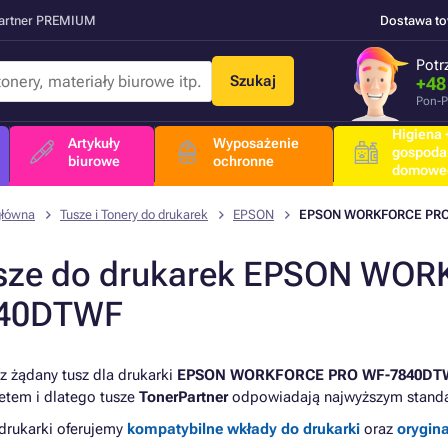
Partner PREMIUM
Dostawa t
Potr
Szukaj
+48
Pon-P
Higiena +
Artykuły
Wyposażenie
gospoda
biurowe
ochronne
domowe
główna
Tusze i Tonery do drukarek
EPSON
EPSON WORKFORCE PRO
sze do drukarek EPSON WO
40DTWF
z żądany tusz dla drukarki
EPSON WORKFORCE PRO WF-7840DT
tetem i dlatego tusze
TonerPartner
odpowiadają najwyższym standa
 drukarki oferujemy
kompatybilne wkłady do drukarki
oraz
orygin