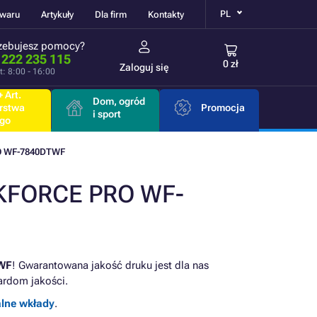
PL
owaru
Artykuły
Dla firm
Kontakty
zebujesz pomocy?
 222 235 115
0 zł
Zaloguj się
t: 8:00 - 16:00
 Art.
Dom, ogród
rstwa
Promocja
i sport
go
 WF-7840DTWF
RKFORCE PRO WF-
WF
! Gwarantowana jakość druku jest dla nas
rdom jakości.
alne wkłady
.