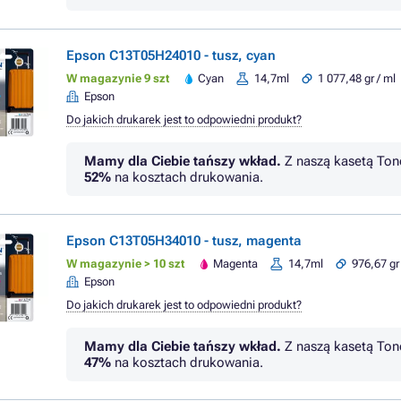
Epson C13T05H24010 - tusz, cyan
W magazynie 9 szt
Cyan
14,7ml
1 077,48 gr / ml
Epson
Do jakich drukarek jest to odpowiedni produkt?
Mamy dla Ciebie tańszy wkład.
Z naszą kasetą Ton
52%
na kosztach drukowania.
Epson C13T05H34010 - tusz, magenta
W magazynie > 10 szt
Magenta
14,7ml
976,67 gr
Epson
Do jakich drukarek jest to odpowiedni produkt?
Mamy dla Ciebie tańszy wkład.
Z naszą kasetą Ton
47%
na kosztach drukowania.