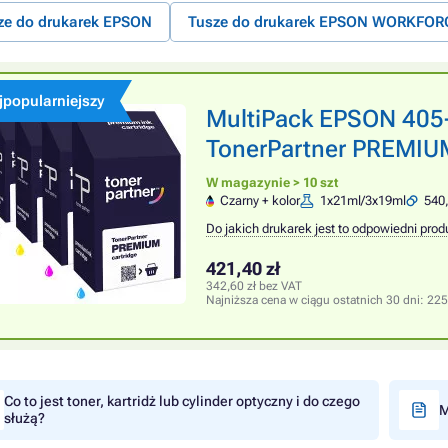
ze do drukarek EPSON
Tusze do drukarek EPSON WORKFOR
jpopularniejszy
MultiPack EPSON 405
TonerPartner PREMIUM,
W magazynie > 10 szt
Czarny + kolor
1x21ml/3x19ml
540,
Do jakich drukarek jest to odpowiedni prod
421,40 zł
342,60 zł bez VAT
Najniższa cena w ciągu ostatnich 30 dni:
225
Co to jest toner, kartridż lub cylinder optyczny i do czego
M
służą?