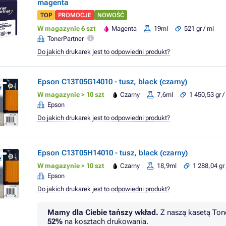
magenta
TOP
PROMOCJE
NOWOŚĆ
W magazynie 6 szt
Magenta
19ml
521 gr / ml
TonerPartner
Do jakich drukarek jest to odpowiedni produkt?
Epson C13T05G14010 - tusz, black (czarny)
W magazynie > 10 szt
Czarny
7,6ml
1 450,53 gr /
Epson
Do jakich drukarek jest to odpowiedni produkt?
Epson C13T05H14010 - tusz, black (czarny)
W magazynie > 10 szt
Czarny
18,9ml
1 288,04 gr 
Epson
Do jakich drukarek jest to odpowiedni produkt?
Mamy dla Ciebie tańszy wkład.
Z naszą kasetą Ton
52%
na kosztach drukowania.