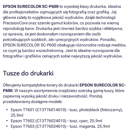
EPSON SURECOLOR SC-P600
to wysokiej klasy drukarka, idealna
dla profesjonalistów zajmujących się fotografią oraz grafiką. Jej
główne zalety to wyjątkowa jakość wydruków, dzięki technologii
PrecisionCore oraz szeroki gamut kolorów, co pozwala na wierną
reprodukcję barw. Drukarka jest również bardzo szybka i efektywna,
co sprawia, że jest doskonałym rozwiązaniem dla osób
potrzebujących szybkich, ale i precyzyjnych wydruków. Ponadto,
EPSON SURECOLOR SC-P600 obsługuje różnorodne rodzaje mediów,
co czyni ją bardzo wszechstronną. Jest to idealne rozwiązanie dla
fotografów i grafików ceniących sobie najwyższą jakość wydruków.
Tusze do drukarki
Oferujemy kompatybilne tonery do drukarki
EPSON SURECOLOR SC-
P600
. W naszym asortymencie znajdziesz szeroką gamę tuszy, które
zapewnią wysoką jakość druku i niezawodność. Poniżej
przedstawiamy dostępne modele:
Epson T7601 (C13T76014010) - tusz, photoblack (fotoczarny),
25,9ml
Epson T7602 (C13T76024010) - tusz, cyan, 25,9ml
Epson T7603 (C13T76034010) - tusz, magenta, 25,9ml