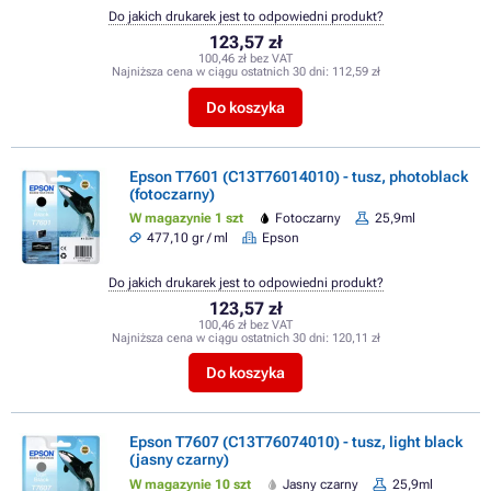
Do jakich drukarek jest to odpowiedni produkt?
123,57 zł
100,46 zł bez VAT
Najniższa cena w ciągu ostatnich 30 dni:
112,59 zł
Do koszyka
Epson T7601 (C13T76014010) - tusz, photoblack
(fotoczarny)
W magazynie 1 szt
Fotoczarny
25,9ml
477,10 gr / ml
Epson
Do jakich drukarek jest to odpowiedni produkt?
123,57 zł
100,46 zł bez VAT
Najniższa cena w ciągu ostatnich 30 dni:
120,11 zł
Do koszyka
Epson T7607 (C13T76074010) - tusz, light black
(jasny czarny)
W magazynie 10 szt
Jasny czarny
25,9ml