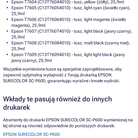
Epson T7604 (C13T76044010) - tusz, yellow (żółty), 25,9ml
Epson T7605 (C13T76054010) - tusz, light cyan (światło cyan),
25,9ml
Epson T7606 (C13T76064010) - tusz, light magenta (światło
magenta), 25,9ml
Epson T7607 (C13T76074010) - tusz, light black (jasny czarny),
25,9ml
Epson T7608 (C13T76084010) - tusz, matt black (czarny mat),
25,9ml
Epson T7609 (C13T76094010) - tusz, light light black (jasny
jasny czarny), 25,9ml
Wszystkie wymienione tusze są specjalnie zaprojektowane, aby
zapewnić optymalną wydajność z Twoją drukarką EPSON
SURECOLOR SC-P600, gwarantując wyraźne i trwałe wydruki.
Wkłady te pasują również do innych
drukarek
Atramenty do drukarki EPSON SURECOLOR SC-P600 wymienionej na
tej stronie są również odpowiednie do poniższych drukarek:
EPSON SURECOLOR SC-P600