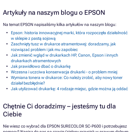
Artykuły na naszym blogu o EPSON
Na temat EPSON napisaliśmy kilka artykułów na naszym blogu:
Epson: historia innowacyjnej marki, która rozpoczęła działalność
w sklepie z pastą sojową
Zaschnięty tusz w drukarce atramentowej: doradzamy, jak
rozwiązać problem i jak mu zapobiec
Jak zmienić wgląd w drukarkach HP, Canon, Epson i innych
drukarkach atramentowych
Jak prawidłowo dbać o drukarkę
Wczesna i uczciwa konserwacja drukarki - o problem mniej
Wymiana tonera w drukarce: Co należy zrobić, aby nowy toner
działał bezbłędnie?
Jak utylizować drukarkę: 4 rodzaje miejsc, gdzie można ją oddać
Chętnie Ci doradzimy – jesteśmy tu dla
Ciebie
Nie wiesz co wybrać dla EPSON SURECOLOR SC-P600 i potrzebujesz
pomocy? Napisz do nas na czacie (zielony przycisk w prawym dolnym