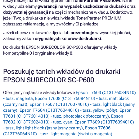
tuszy naszej marki własnej premium
TonerPartner PREMIUM
. Na te
wkłady udzielamy
gwarancji na wypadek uszkodzenia drukarki
oraz
dożywotniej gwarancji
na części mechaniczne wkładu. Dodatkowo,
jeżeli Twoja drukarka nie widzi wkładu TonerPartner PREMIUM,
zgłaszasz reklamację, a my zwrócimy Ci pieniądze.
Jeżeli chcesz drukować zdjęcia lub
prezentacje
w wysokiej jakości,
zalecamy zakup
oryginalnych kolorów do drukarki
.
Do drukarki EPSON SURECOLOR SC-P600 oferujemy wkłady
kompatybilne 0 i oryginalne wkłady 8.
Poszukuję tanich wkładów do drukarki
EPSON SURECOLOR SC-P600
Oferujemy najtańsze wkłady kolorowe
Epson T7603 (C13T76034N10)
- tusz, magenta
,
Epson T7608 (C13T76084N10) - tusz, matt black
(czarny mat)
,
Epson T7607 (C13T76074010) - tusz, light black (jasny
czarny)
,
Epson T7604 (C13T76044010) - tusz, yellow (żółty)
,
Epson
T7601 (C13T76014010) - tusz, photoblack (fotoczarny)
,
Epson
T7602 (C13T76024010) - tusz, cyan
,
Epson T7609 (C13T76094010)
- tusz, light light black (jasny jasny czarny)
,
Epson T7606
(C13T76064N10) - tusz, light magenta (światło magenta)
.