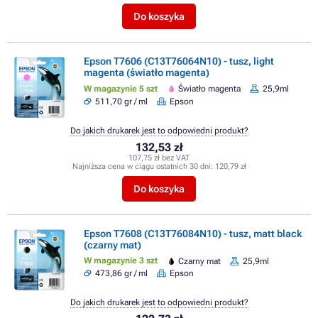
Do koszyka
Epson T7606 (C13T76064N10) - tusz, light
magenta (światło magenta)
W magazynie 5 szt
Światło magenta
25,9ml
511,70 gr / ml
Epson
Do jakich drukarek jest to odpowiedni produkt?
132,53 zł
107,75 zł bez VAT
Najniższa cena w ciągu ostatnich 30 dni:
120,79 zł
Do koszyka
Epson T7608 (C13T76084N10) - tusz, matt black
(czarny mat)
W magazynie 3 szt
Czarny mat
25,9ml
473,86 gr / ml
Epson
Do jakich drukarek jest to odpowiedni produkt?