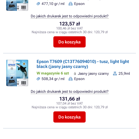
477,10 gr / ml
Epson
Do jakich drukarek jest to odpowiedni produkt?
123,57 zł
100,46 zł bez VAT
Najniższa cena w ciągu ostatnich 30 dni:
120,79 zł
Do koszyka
Epson T7609 (C13T76094010) - tusz, light light
black (jasny jasny czarny)
W magazynie 6 szt
Jasny jasny czarny
25,9ml
508,34 gr / ml
Epson
Do jakich drukarek jest to odpowiedni produkt?
131,66 zł
107,04 zł bez VAT
Najniższa cena w ciągu ostatnich 30 dni:
120,79 zł
Do koszyka