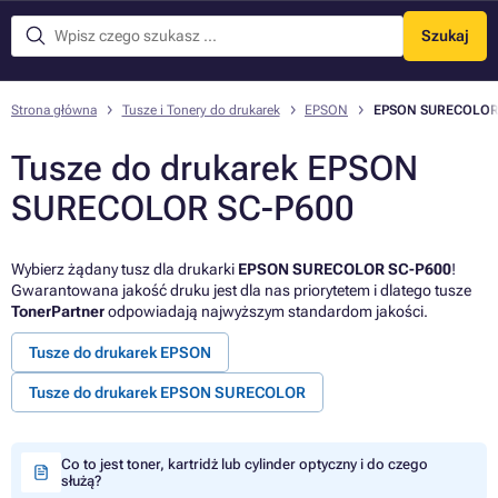
Szukaj
Menu
Strona główna
Tusze i Tonery do drukarek
EPSON
EPSON SURECOLOR
Tusze do drukarek EPSON
SURECOLOR SC-P600
Wybierz żądany tusz dla drukarki
EPSON SURECOLOR SC-P600
!
Gwarantowana jakość druku jest dla nas priorytetem i dlatego tusze
TonerPartner
odpowiadają najwyższym standardom jakości.
Tusze do drukarek EPSON
Tusze do drukarek EPSON SURECOLOR
Co to jest toner, kartridż lub cylinder optyczny i do czego
służą?