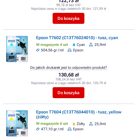
122,73 zł
99,78 zł bez VAT
Najniższa cena w ciągu ostatnich 30 dni:
121,59 zł
Do koszyka
Epson T7602 (C13T76024010) - tusz, cyan
W magazynie 4 szt
Cyan
25,9ml
504,56 gr / ml
Epson
Do jakich drukarek jest to odpowiedni produkt?
130,68 zł
106,24 zł bez VAT
Najniższa cena w ciągu ostatnich 30 dni:
120,79 zł
Do koszyka
Epson T7604 (C13T76044010) - tusz, yellow
(żółty)
W magazynie 6 szt
Żółty
25,9ml
477,10 gr / ml
Epson