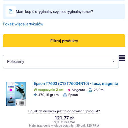
Mam kupić oryginalny czy nieoryginalny toner?
Pokaż więcej artykułów
Filtruj produkty
Polecamy
Epson T7603 (C13T76034N10) - tusz, magenta
W magazynie 2 szt
Magenta
25,9ml
470,15 gr / ml
Epson
Do jakich drukarek jest to odpowiedni produkt?
121,77 zł
99,00 zł bez VAT
Najniższa cena w ciągu ostatnich 30 dni:
120,79 zł