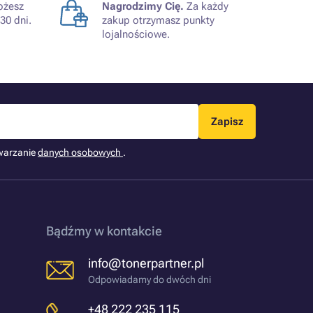
żesz
Nagrodzimy Cię.
Za każdy
30 dni.
zakup otrzymasz punkty
lojalnościowe.
Zapisz
warzanie
danych osobowych
.
Bądźmy w kontakcie
info@tonerpartner.pl
Odpowiadamy do dwóch dni
+48 222 235 115