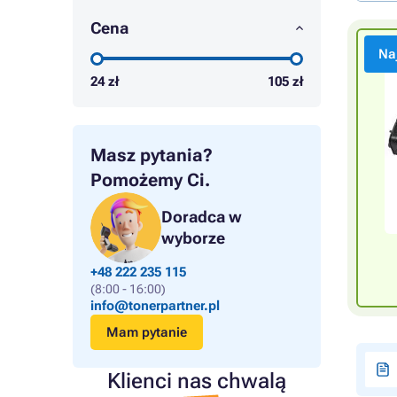
Cena
Na
24
zł
105
zł
Masz pytania?
Pomożemy Ci.
Doradca w
wyborze
+48 222 235 115
(8:00 - 16:00)
info@tonerpartner.pl
Mam pytanie
Klienci nas chwalą