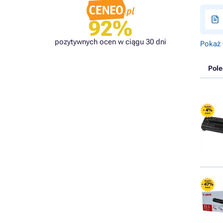
92%
pozytywnych ocen w ciągu 30 dni
Pokaż 
Pol
FLASH
- 4%
SALE
FLASH
- 47%
SALE