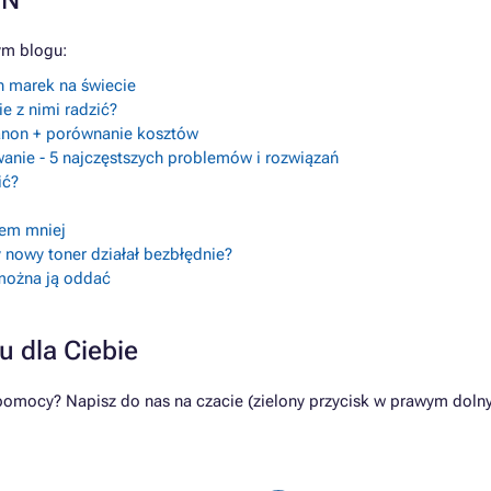
ON
ym blogu:
ch marek na świecie
e z nimi radzić?
Canon + porównanie kosztów
anie - 5 najczęstszych problemów i rozwiązań
ić?
lem mniej
 nowy toner działał bezbłędnie?
 można ją oddać
u dla Ciebie
pomocy? Napisz do nas na czacie (zielony przycisk w prawym dolny