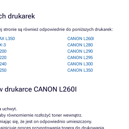
ch drukarek
j stronie są również odpowiednie do poniższych drukarek:
AX L350
CANON L260I
X-3
CANON L280
200
CANON L290
220
CANON L295
240
CANON L300
250
CANON L350
 w drukarce CANON L260I
a uchwyt.
aby równomiernie rozłożyć toner wewnątrz.
iając się, że jest on odpowiednio umieszczony.
 zainicjuje proces przygotowania tonera do drukowania.