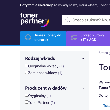
Dożywotnia Gwarancja
na wkłady naszej marki własnej Toner
Tusze i Tonery do
Sprzęt biurowy
drukarek
+ IT + AGD
Strona 
Rodzaj wkładu
To
Oryginalne wkłady
(1)
Zamienne wkłady
(1)
Wybier
Producent wkładów
TonerP
Do tej
Oryginalny
(1)
TonerPartner
(1)
Tus