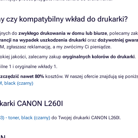
y czy kompatybilny wkład do drukarki?
yjnych do
zwykłego drukowania w domu lub biurze
, polecamy zak
ancji na wypadek uszkodzenia drukarki
oraz
dożywotniej gwara
M, zgłaszasz reklamację, a my zwrócimy Ci pieniądze.
kiej jakości, zalecamy zakup
oryginalnych kolorów do drukarki
.
ne 1 i oryginalne wkłady 1.
zczędzić nawet 80%
kosztów. W naszej ofercie znajdują się pon
 black (czarny)
ukarki CANON L260I
 - toner, black (czarny)
do Twojej drukarki CANON L260I.