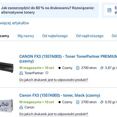
Jak zaoszczędzić do 80 % na drukowaniu? Rozwiązanie:
5
alternatywne tonery
s
więcej artykułów
ecamy
Wg nazwy
Od najtańszego
Od najdroższego
Od
CANON FX3 (1557A003) - Toner TonerPartner PREMIUM
(czarny)
W magazynie > 10 szt
Czarny
2700 stron
3,87 gr 
TonerPartner
Do jakich drukarek jest to odpowiedni produkt?
Canon FX3 (1557A003) - toner, black (czarny)
W magazynie > 10 szt
Czarny
2700 stron
0,92 gr 
Canon
Do jakich drukarek jest to odpowiedni produkt?