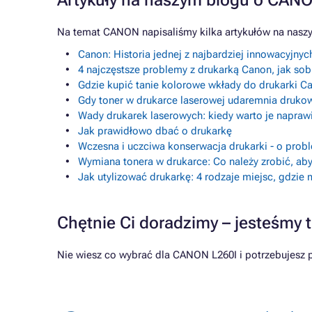
Artykuły na naszym blogu o CAN
Na temat CANON napisaliśmy kilka artykułów na nasz
Canon: Historia jednej z najbardziej innowacyjny
4 najczęstsze problemy z drukarką Canon, jak sobi
Gdzie kupić tanie kolorowe wkłady do drukarki 
Gdy toner w drukarce laserowej udaremnia drukow
Wady drukarek laserowych: kiedy warto je napraw
Jak prawidłowo dbać o drukarkę
Wczesna i uczciwa konserwacja drukarki - o prob
Wymiana tonera w drukarce: Co należy zrobić, aby
Jak utylizować drukarkę: 4 rodzaje miejsc, gdzie
Chętnie Ci doradzimy – jesteśmy t
Nie wiesz co wybrać dla CANON L260I i potrzebujesz 