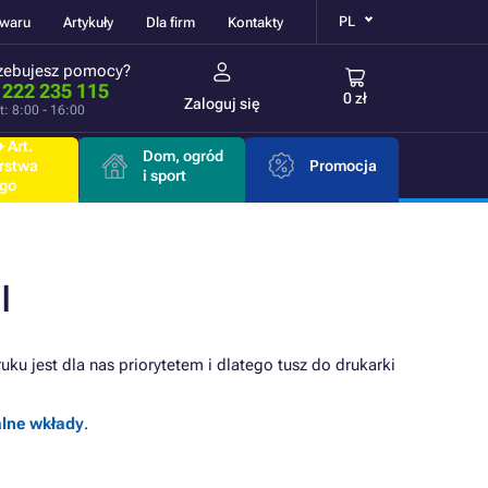
PL
owaru
Artykuły
Dla firm
Kontakty
zebujesz pomocy?
 222 235 115
0 zł
Zaloguj się
t: 8:00 - 16:00
 Art.
Dom, ogród
rstwa
Promocja
i sport
go
I
ku jest dla nas priorytetem i dlatego tusz do drukarki
alne wkłady
.