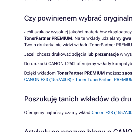
Czy powinienem wybrać oryginaln
Jeśli szukasz wysokiej jakości materiałów eksploatac
TonerPartner PREMIUM
. Na te wkłady udzielamy
gwar
Twoja drukarka nie widzi wkładu TonerPartner PREMIU
Jeżeli chcesz drukować zdjęcia lub
prezentacje
w wyso
Do drukarki CANON L260I oferujemy wkłady kompatybil
Dzięki wkładom
TonerPartner PREMIUM
możesz
zaos
CANON FX3 (1557A003) - Toner TonerPartner PREMIUM,
Poszukuję tanich wkładów do dr
Oferujemy najtańszy czarny wkład
Canon FX3 (1557A003)