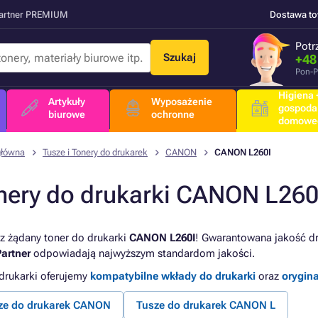
Partner PREMIUM
Dostawa t
Potr
Szukaj
+48
Pon-P
Higiena +
Artykuły
Wyposażenie
gospoda
biurowe
ochronne
domowe
główna
Tusze i Tonery do drukarek
CANON
CANON L260I
nery do drukarki CANON L260
z żądany toner do drukarki
CANON L260I
! Gwarantowana jakość dru
artner
odpowiadają najwyższym standardom jakości.
 drukarki oferujemy
kompatybilne wkłady do drukarki
oraz
orygin
ze do drukarek CANON
Tusze do drukarek CANON L