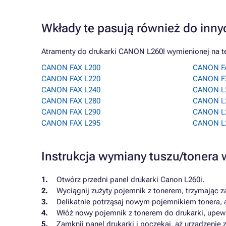
Wkłady te pasują również do inny
Atramenty do drukarki CANON L260I wymienionej na te
CANON FAX L200
CANON F
CANON FAX L220
CANON F
CANON FAX L240
CANON L
CANON FAX L280
CANON L
CANON FAX L290
CANON L
CANON FAX L295
CANON L
Instrukcja wymiany tuszu/tonera
Otwórz przedni panel drukarki Canon L260i.
Wyciągnij zużyty pojemnik z tonerem, trzymając z
Delikatnie potrząsaj nowym pojemnikiem tonera, 
Włóż nowy pojemnik z tonerem do drukarki, upewn
Zamknij panel drukarki i poczekaj, aż urządzenie