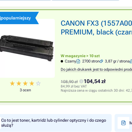
jpopularniejszy
CANON FX3 (1557A003)
PREMIUM, black (czar
W magazynie > 10 szt
Czarny
2700 stron
3,87 gr / strona
Do jakich drukarek jest to odpowiedni prod
104,54 zł
108,90 zł
84,99 zł bez VAT
3 ocen
Najniższa cena w ciągu ostatnich 30 dni:
42,
Co to jest toner, kartridż lub cylinder optyczny i do czego
M
służą?