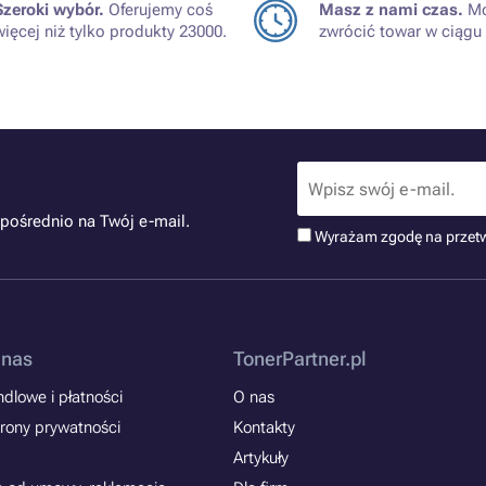
Szeroki wybór.
Oferujemy coś
Masz z nami czas.
Mo
więcej niż tylko produkty 23000.
zwrócić towar w ciągu 
pośrednio na Twój e-mail.
Wyrażam zgodę na przet
 nas
TonerPartner.pl
dlowe i płatności
O nas
rony prywatności
Kontakty
Artykuły