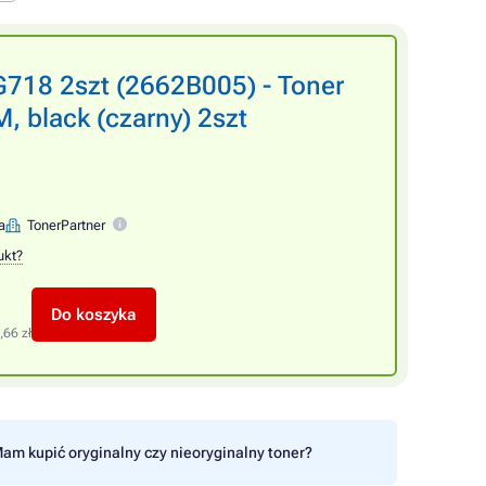
718 2szt (2662B005) - Toner
 black (czarny) 2szt
a
TonerPartner
ukt?
Do koszyka
,66 zł
am kupić oryginalny czy nieoryginalny toner?