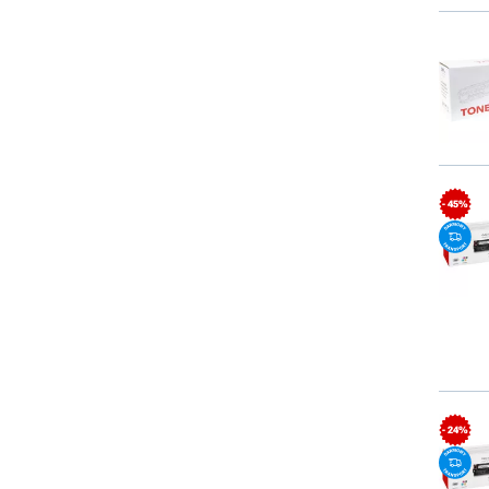
- 45%
- 24%