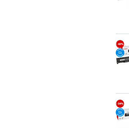
- 43%
- 24%