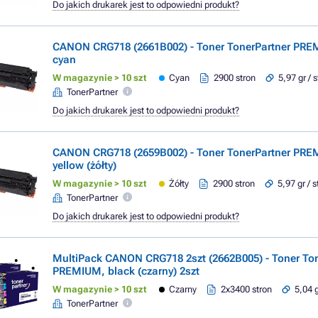
Do jakich drukarek jest to odpowiedni produkt?
CANON CRG718 (2661B002) - Toner TonerPartner PR
cyan
W magazynie > 10 szt
Cyan
2900 stron
5,97 gr / 
TonerPartner
Do jakich drukarek jest to odpowiedni produkt?
CANON CRG718 (2659B002) - Toner TonerPartner PR
yellow (żółty)
W magazynie > 10 szt
Żółty
2900 stron
5,97 gr / 
TonerPartner
Do jakich drukarek jest to odpowiedni produkt?
MultiPack CANON CRG718 2szt (2662B005) - Toner Ton
PREMIUM, black (czarny) 2szt
W magazynie > 10 szt
Czarny
2x3400 stron
5,04 g
TonerPartner