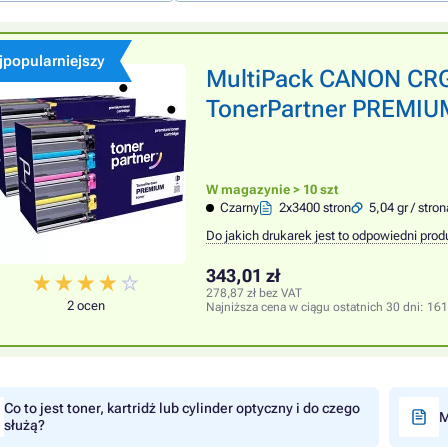
jpopularniejszy
MultiPack CANON CRG
TonerPartner PREMIUM,
W magazynie > 10 szt
Czarny
2x3400 stron
5,04 gr / stron
Do jakich drukarek jest to odpowiedni prod
343,01 zł
278,87 zł bez VAT
2 ocen
Najniższa cena w ciągu ostatnich 30 dni:
161
Co to jest toner, kartridż lub cylinder optyczny i do czego
M
służą?