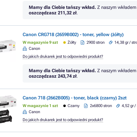
Mamy dla Ciebie tańszy wkład.
Z naszym wkładem 
oszczędzasz
211,32 zł
.
Canon CRG718 (2659B002) - toner, yellow (żółty)
W magazynie 9 szt
Żółty
2900 stron
14,38 gr / st
Canon
Do jakich drukarek jest to odpowiedni produkt?
Mamy dla Ciebie tańszy wkład.
Z naszym wkładem 
oszczędzasz
243,74 zł
.
Canon 718 (2662B005) - toner, black (czarny) 2szt
W magazynie 1 szt
Czarny
2x6800 stron
4,52 gr /
Canon
Do jakich drukarek jest to odpowiedni produkt?