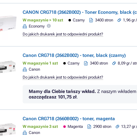
CANON CRG718 (2662B002) - Toner Economy, black (c
W magazynie > 10 szt
Czarny
3400 stron
1,96 gr 
Economy
Do jakich drukarek jest to odpowiedni produkt?
Canon CRG718 (2662B002) - toner, black (czarny)
W magazynie 1 szt
Czarny
3400 stron
8,09 gr / s
Canon
Do jakich drukarek jest to odpowiedni produkt?
Mamy dla Ciebie tańszy wkład.
Z naszym wkładem 
oszczędzasz
101,75 zł
.
Canon CRG718 (2660B002) - toner, magenta
W magazynie 3 szt
Magenta
2900 stron
13,27 gr 
Canon