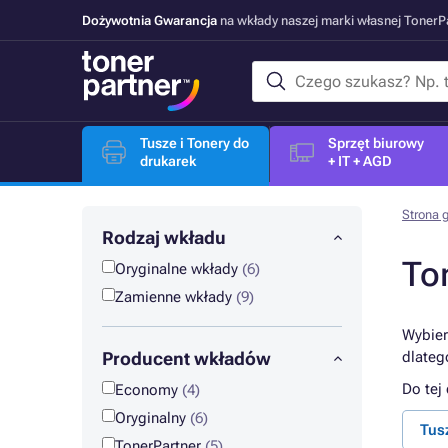
Dożywotnia Gwarancja
na wkłady naszej marki własnej Toner
Tusze i Tonery do
Sprzęt biurowy
drukarek
+ IT + AGD
Strona 
Rodzaj wkładu
To
Oryginalne wkłady
(6)
Zamienne wkłady
(9)
Wybier
Producent wkładów
dlateg
Do tej
Economy
(4)
Oryginalny
(6)
Tus
TonerPartner
(5)