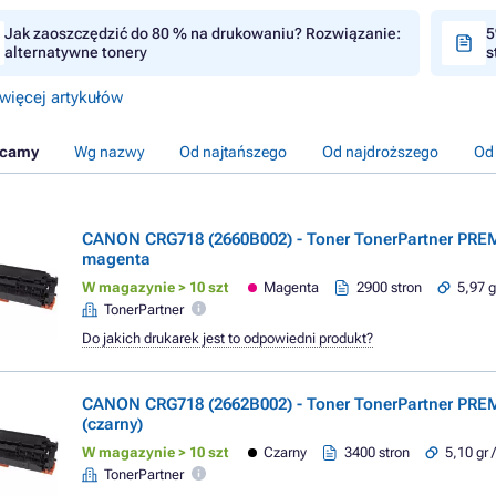
Jak zaoszczędzić do 80 % na drukowaniu? Rozwiązanie:
5
alternatywne tonery
s
więcej artykułów
ecamy
Wg nazwy
Od najtańszego
Od najdroższego
Od
CANON CRG718 (2660B002) - Toner TonerPartner PR
magenta
W magazynie > 10 szt
Magenta
2900 stron
5,97 g
TonerPartner
Do jakich drukarek jest to odpowiedni produkt?
CANON CRG718 (2662B002) - Toner TonerPartner PRE
(czarny)
W magazynie > 10 szt
Czarny
3400 stron
5,10 gr 
TonerPartner