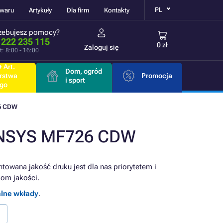
PL
owaru
Artykuły
Dla firm
Kontakty
zebujesz pomocy?
 222 235 115
0 zł
Zaloguj się
t: 8:00 - 16:00
 Art.
Dom, ogród
rstwa
Promocja
i sport
go
6 CDW
SENSYS MF726 CDW
ntowana jakość druku jest dla nas priorytetem i
om jakości.
alne wkłady
.