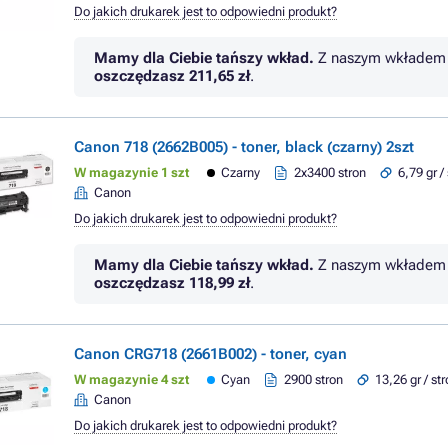
Do jakich drukarek jest to odpowiedni produkt?
Mamy dla Ciebie tańszy wkład.
Z naszym wkładem 
oszczędzasz
211,65 zł
.
Canon 718 (2662B005) - toner, black (czarny) 2szt
W magazynie 1 szt
Czarny
2x3400 stron
6,79 gr /
Canon
Do jakich drukarek jest to odpowiedni produkt?
Mamy dla Ciebie tańszy wkład.
Z naszym wkładem 
oszczędzasz
118,99 zł
.
Canon CRG718 (2661B002) - toner, cyan
W magazynie 4 szt
Cyan
2900 stron
13,26 gr / st
Canon
Do jakich drukarek jest to odpowiedni produkt?