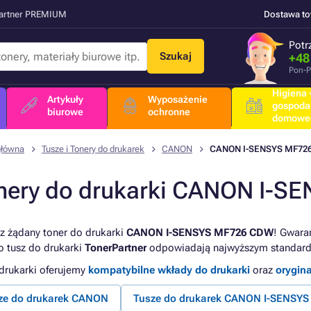
Partner PREMIUM
Dostawa t
Potr
Szukaj
+48
Pon-P
Higiena +
Artykuły
Wyposażenie
gospoda
biurowe
ochronne
domowe
główna
Tusze i Tonery do drukarek
CANON
CANON I-SENSYS MF72
nery do drukarki CANON I-
z żądany toner do drukarki
CANON I-SENSYS MF726 CDW
! Gwara
o tusz do drukarki
TonerPartner
odpowiadają najwyższym standard
 drukarki oferujemy
kompatybilne wkłady do drukarki
oraz
orygin
ze do drukarek CANON
Tusze do drukarek CANON I-SENSYS