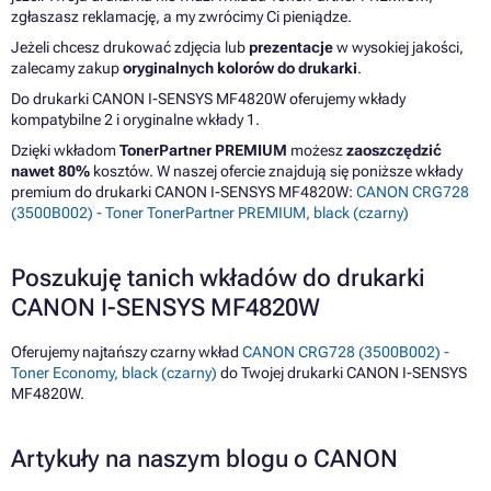
zgłaszasz reklamację, a my zwrócimy Ci pieniądze.
Jeżeli chcesz drukować zdjęcia lub
prezentacje
w wysokiej jakości,
zalecamy zakup
oryginalnych kolorów do drukarki
.
Do drukarki CANON I-SENSYS MF4820W oferujemy wkłady
kompatybilne 2 i oryginalne wkłady 1.
Dzięki wkładom
TonerPartner PREMIUM
możesz
zaoszczędzić
nawet 80%
kosztów. W naszej ofercie znajdują się poniższe wkłady
premium do drukarki CANON I-SENSYS MF4820W:
CANON CRG728
(3500B002) - Toner TonerPartner PREMIUM, black (czarny)
Poszukuję tanich wkładów do drukarki
CANON I-SENSYS MF4820W
Oferujemy najtańszy czarny wkład
CANON CRG728 (3500B002) -
Toner Economy, black (czarny)
do Twojej drukarki CANON I-SENSYS
MF4820W.
Artykuły na naszym blogu o CANON