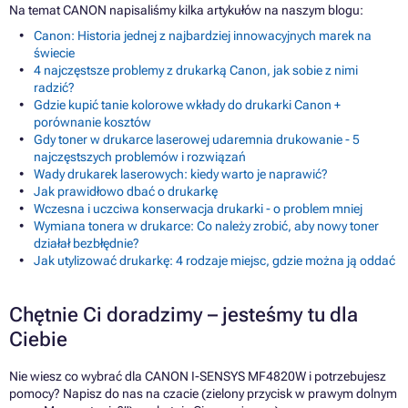
Na temat CANON napisaliśmy kilka artykułów na naszym blogu:
Canon: Historia jednej z najbardziej innowacyjnych marek na
świecie
4 najczęstsze problemy z drukarką Canon, jak sobie z nimi
radzić?
Gdzie kupić tanie kolorowe wkłady do drukarki Canon +
porównanie kosztów
Gdy toner w drukarce laserowej udaremnia drukowanie - 5
najczęstszych problemów i rozwiązań
Wady drukarek laserowych: kiedy warto je naprawić?
Jak prawidłowo dbać o drukarkę
Wczesna i uczciwa konserwacja drukarki - o problem mniej
Wymiana tonera w drukarce: Co należy zrobić, aby nowy toner
działał bezbłędnie?
Jak utylizować drukarkę: 4 rodzaje miejsc, gdzie można ją oddać
Chętnie Ci doradzimy – jesteśmy tu dla
Ciebie
Nie wiesz co wybrać dla CANON I-SENSYS MF4820W i potrzebujesz
pomocy? Napisz do nas na czacie (zielony przycisk w prawym dolnym