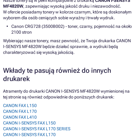
Nasze tonery są w pełni kompatybilne z drukarką
CANON I-SENSYS
MF4820W
, zapewniając wysoką jakość druku i niezawodność.
W ofercie posiadamy tonery w kolorze czarnym, które są doskonałym
wyborem dla osób ceniących sobie wyraźny i trwały wydruk.
Canon CRG728 (3500B002) - toner, czarny, pojemność na około
2100 stron
Wybierając nasze tonery, masz pewność, że Twoja drukarka CANON
I-SENSYS MF4820W będzie działać sprawnie, a wydruki będą
charakteryzować się wysoką jakością.
Wkłady te pasują również do innych
drukarek
Atramenty do drukarki CANON I-SENSYS MF4820W wymienionej na
tej stronie są również odpowiednie do poniższych drukarek:
CANON FAX L150
CANON FAX L170
CANON FAX L410
CANON I-SENSYS FAX L150
CANON I-SENSYS FAX L170 SERIES
CANON I-SENSYS FAX L170