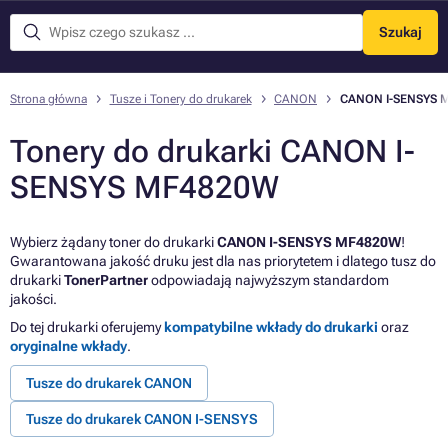
Szukaj
Menu
Strona główna
Tusze i Tonery do drukarek
CANON
CANON I-SENSYS 
Tonery do drukarki CANON I-
SENSYS MF4820W
Wybierz żądany toner do drukarki
CANON I-SENSYS MF4820W
!
Gwarantowana jakość druku jest dla nas priorytetem i dlatego tusz do
drukarki
TonerPartner
odpowiadają najwyższym standardom
jakości.
Do tej drukarki oferujemy
kompatybilne wkłady do drukarki
oraz
oryginalne wkłady
.
Tusze do drukarek CANON
Tusze do drukarek CANON I-SENSYS