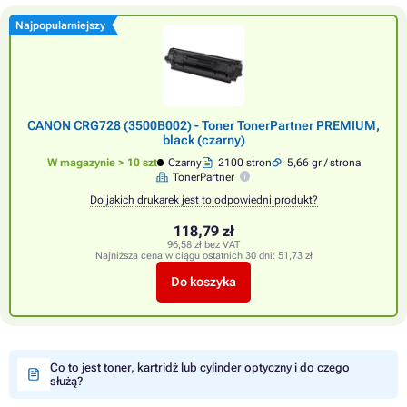
Najpopularniejszy
CANON CRG728 (3500B002) - Toner TonerPartner PREMIUM,
black (czarny)
W magazynie > 10 szt
Czarny
2100 stron
5,66 gr / strona
TonerPartner
Do jakich drukarek jest to odpowiedni produkt?
118,79 zł
96,58 zł bez VAT
Najniższa cena w ciągu ostatnich 30 dni:
51,73 zł
Do koszyka
Co to jest toner, kartridż lub cylinder optyczny i do czego
służą?