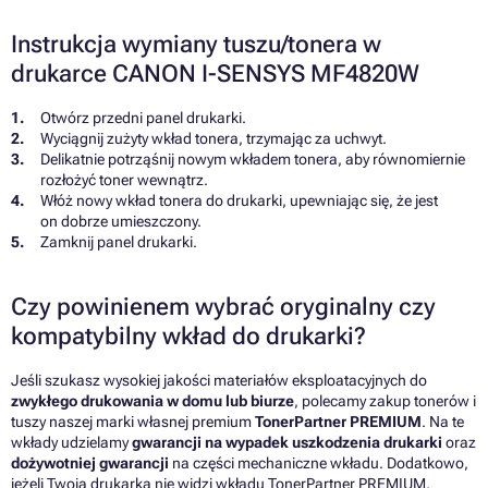
Instrukcja wymiany tuszu/tonera w
drukarce CANON I-SENSYS MF4820W
Otwórz przedni panel drukarki.
Wyciągnij zużyty wkład tonera, trzymając za uchwyt.
Delikatnie potrząśnij nowym wkładem tonera, aby równomiernie
rozłożyć toner wewnątrz.
Włóż nowy wkład tonera do drukarki, upewniając się, że jest
on dobrze umieszczony.
Zamknij panel drukarki.
Czy powinienem wybrać oryginalny czy
kompatybilny wkład do drukarki?
Jeśli szukasz wysokiej jakości materiałów eksploatacyjnych do
zwykłego drukowania w domu lub biurze
, polecamy zakup tonerów i
tuszy naszej marki własnej premium
TonerPartner PREMIUM
. Na te
wkłady udzielamy
gwarancji na wypadek uszkodzenia drukarki
oraz
dożywotniej gwarancji
na części mechaniczne wkładu. Dodatkowo,
jeżeli Twoja drukarka nie widzi wkładu TonerPartner PREMIUM,