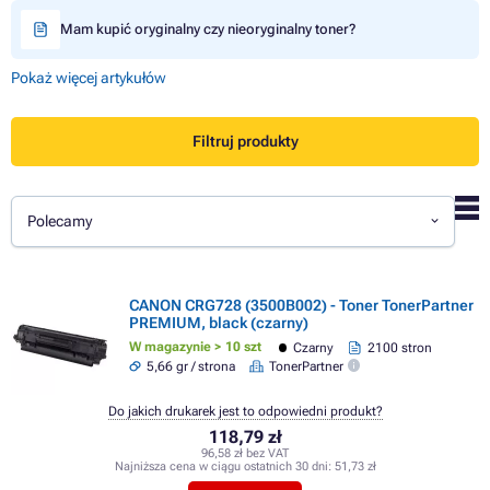
Mam kupić oryginalny czy nieoryginalny toner?
Pokaż więcej artykułów
Filtruj produkty
Polecamy
CANON CRG728 (3500B002) - Toner TonerPartner
PREMIUM, black (czarny)
W magazynie > 10 szt
Czarny
2100 stron
5,66 gr / strona
TonerPartner
Do jakich drukarek jest to odpowiedni produkt?
118,79 zł
96,58 zł bez VAT
Najniższa cena w ciągu ostatnich 30 dni:
51,73 zł