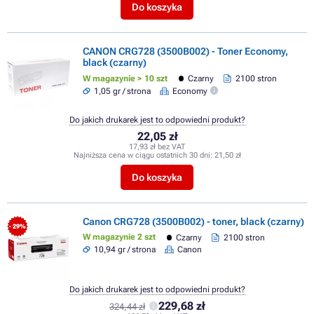
Do koszyka
CANON CRG728 (3500B002) - Toner Economy,
black (czarny)
W magazynie > 10 szt
Czarny
2100 stron
1,05 gr / strona
Economy
Do jakich drukarek jest to odpowiedni produkt?
22,05 zł
17,93 zł bez VAT
Najniższa cena w ciągu ostatnich 30 dni:
21,50 zł
Do koszyka
Canon CRG728 (3500B002) - toner, black (czarny)
- 29%
W magazynie 2 szt
Czarny
2100 stron
10,94 gr / strona
Canon
Do jakich drukarek jest to odpowiedni produkt?
229,68 zł
324,44 zł