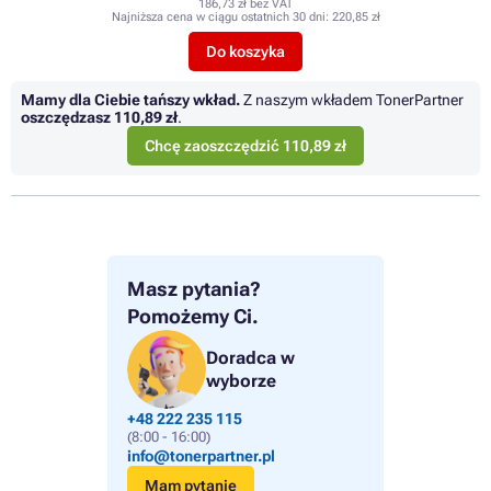
186,73 zł bez VAT
Najniższa cena w ciągu ostatnich 30 dni:
220,85 zł
Do koszyka
Mamy dla Ciebie tańszy wkład.
Z naszym wkładem TonerPartner
oszczędzasz
110,89 zł
.
Chcę zaoszczędzić 110,89 zł
Masz pytania?
Pomożemy Ci.
Doradca w
wyborze
+48 222 235 115
(8:00 - 16:00)
info@tonerpartner.pl
Mam pytanie