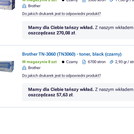
Brother
Do jakich drukarek jest to odpowiedni produkt?
Mamy dla Ciebie tańszy wkład.
Z naszym wkładem 
oszczędzasz
270,08 zł
.
Brother TN-3060 (TN3060) - toner, black (czarny)
W magazynie 8 szt
Czarny
6700 stron
2,93 gr / s
Brother
Do jakich drukarek jest to odpowiedni produkt?
Mamy dla Ciebie tańszy wkład.
Z naszym wkładem 
oszczędzasz
57,63 zł
.