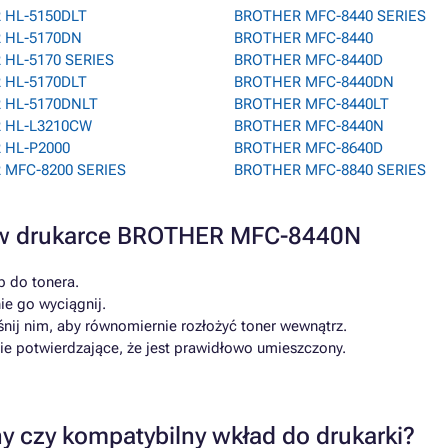
 HL-5150DLT
BROTHER MFC-8440 SERIES
 HL-5170DN
BROTHER MFC-8440
HL-5170 SERIES
BROTHER MFC-8440D
 HL-5170DLT
BROTHER MFC-8440DN
 HL-5170DNLT
BROTHER MFC-8440LT
 HL-L3210CW
BROTHER MFC-8440N
 HL-P2000
BROTHER MFC-8640D
 MFC-8200 SERIES
BROTHER MFC-8840 SERIES
a w drukarce BROTHER MFC-8440N
p do tonera.
nie go wyciągnij.
śnij nim, aby równomiernie rozłożyć toner wewnątrz.
cie potwierdzające, że jest prawidłowo umieszczony.
y czy kompatybilny wkład do drukarki?