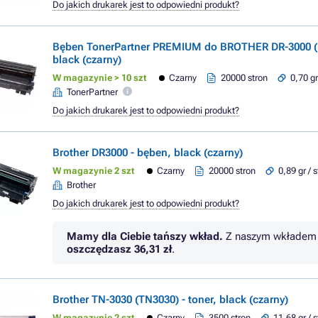
Do jakich drukarek jest to odpowiedni produkt?
Bęben TonerPartner PREMIUM do BROTHER DR-3000 (
black (czarny)
W magazynie > 10 szt
Czarny
20000 stron
0,70 gr
TonerPartner
Do jakich drukarek jest to odpowiedni produkt?
Brother DR3000 - bęben, black (czarny)
W magazynie 2 szt
Czarny
20000 stron
0,89 gr / 
Brother
Do jakich drukarek jest to odpowiedni produkt?
Mamy dla Ciebie tańszy wkład.
Z naszym wkładem 
oszczędzasz
36,31 zł
.
Brother TN-3030 (TN3030) - toner, black (czarny)
W magazynie 2 szt
Czarny
3500 stron
11,68 gr / 