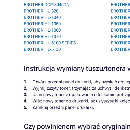
BROTHER DCP-8045DN
BROTHER
BROTHER HL-820
BROTHER
BROTHER HL-1040
BROTHER 
BROTHER HL-1050
BROTHER
BROTHER HL-1060
BROTHER
BROTHER HL-1070
BROTHER
BROTHER HL-5100 SERIES
BROTHER
BROTHER HL-5130
BROTHER
Instrukcja wymiany tuszu/toner
Otwórz przedni panel drukarki, aby uzyskać dostę
Wyjmij zużyty toner, trzymając za uchwyt i delikat
Usuń nowy toner z opakowania i delikatnie potrzą
Włóż nowy toner do drukarki, aż usłyszysz kliknię
Zamknij przedni panel drukarki.
Czy powinienem wybrać oryginaln