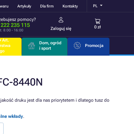
PL
owaru
Artykuły
Dla firm
Kontakty
zebujesz pomocy?
 222 235 115
0 zł
Zaloguj się
t: 8:00 - 16:00
 Art.
Dom, ogród
rstwa
Promocja
i sport
go
MFC-8440N
akość druku jest dla nas priorytetem i dlatego tusz do
alne wkłady
.