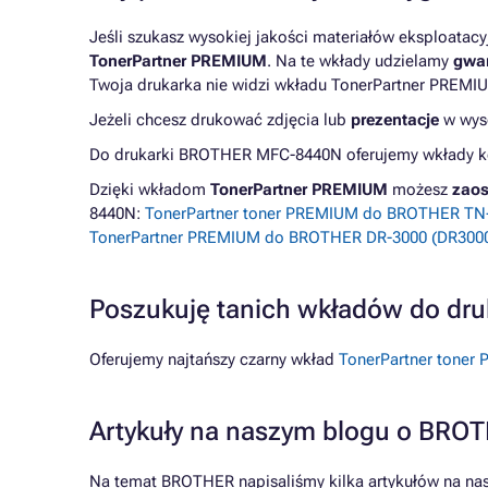
Jeśli szukasz wysokiej jakości materiałów eksploatac
TonerPartner PREMIUM
. Na te wkłady udzielamy
gwar
Twoja drukarka nie widzi wkładu TonerPartner PREMIU
Jeżeli chcesz drukować zdjęcia lub
prezentacje
w wyso
Do drukarki BROTHER MFC-8440N oferujemy wkłady kom
Dzięki wkładom
TonerPartner PREMIUM
możesz
zaos
8440N:
TonerPartner toner PREMIUM do BROTHER TN-3
TonerPartner PREMIUM do BROTHER DR-3000 (DR3000),
Poszukuję tanich wkładów do d
Oferujemy najtańszy czarny wkład
TonerPartner toner
Artykuły na naszym blogu o BRO
Na temat BROTHER napisaliśmy kilka artykułów na na