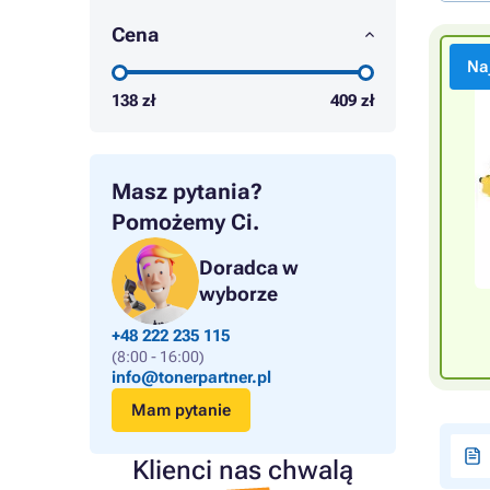
Cena
Na
138
zł
409
zł
Masz pytania?
Pomożemy Ci.
Doradca w
wyborze
+48 222 235 115
(8:00 - 16:00)
info@tonerpartner.pl
Mam pytanie
Klienci nas chwalą