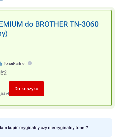
PREMIUM do BROTHER TN-3060
ny)
TonerPartner
ukt?
Do koszyka
,04 zł
am kupić oryginalny czy nieoryginalny toner?