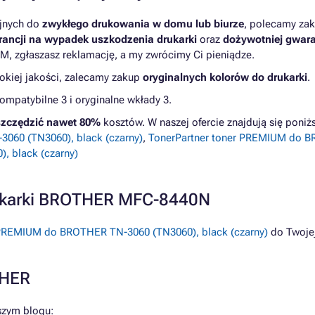
yjnych do
zwykłego drukowania w domu lub biurze
, polecamy zak
ancji na wypadek uszkodzenia drukarki
oraz
dożywotniej gwara
M, zgłaszasz reklamację, a my zwrócimy Ci pieniądze.
kiej jakości, zalecamy zakup
oryginalnych kolorów do drukarki
.
patybilne 3 i oryginalne wkłady 3.
zczędzić nawet 80%
kosztów. W naszej ofercie znajdują się pon
060 (TN3060), black (czarny)
,
TonerPartner toner PREMIUM do BR
 black (czarny)
rukarki BROTHER MFC-8440N
 PREMIUM do BROTHER TN-3060 (TN3060), black (czarny)
do Twoje
THER
szym blogu: