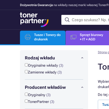
Dożywotnia Gwarancja
na wkłady naszej marki własnej Toner
Tusze i Tonery do
Sprzęt biurowy
drukarek
+ IT + AGD
Strona 
Rodzaj wkładu
To
Oryginalne wkłady
(3)
Zamienne wkłady
(3)
Wybier
Producent wkładów
drukar
Do tej
Oryginalny
(3)
TonerPartner
(3)
Tus