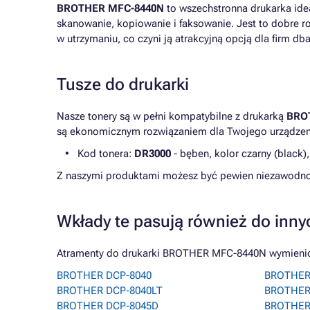
BROTHER MFC-8440N
to wszechstronna drukarka idea
skanowanie, kopiowanie i faksowanie. Jest to dobre 
w utrzymaniu, co czyni ją atrakcyjną opcją dla firm db
Tusze do drukarki
Nasze tonery są w pełni kompatybilne z drukarką
BRO
są ekonomicznym rozwiązaniem dla Twojego urządzenia
Kod tonera:
DR3000
- bęben, kolor czarny (black)
Z naszymi produktami możesz być pewien niezawodno
Wkłady te pasują również do inny
Atramenty do drukarki BROTHER MFC-8440N wymienione
BROTHER DCP-8040
BROTHER
BROTHER DCP-8040LT
BROTHER
BROTHER DCP-8045D
BROTHER