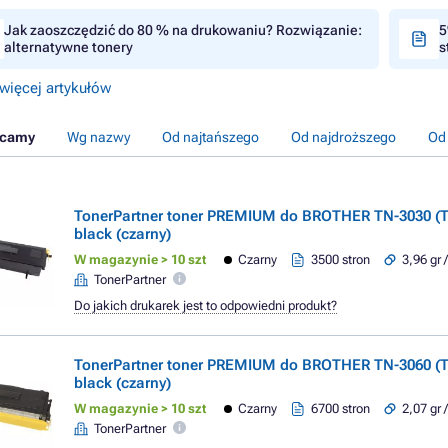
Jak zaoszczędzić do 80 % na drukowaniu? Rozwiązanie:
5
alternatywne tonery
s
więcej artykułów
ecamy
Wg nazwy
Od najtańszego
Od najdroższego
Od
TonerPartner toner PREMIUM do BROTHER TN-3030 (T
black (czarny)
W magazynie > 10 szt
Czarny
3500 stron
3,96 gr 
TonerPartner
Do jakich drukarek jest to odpowiedni produkt?
TonerPartner toner PREMIUM do BROTHER TN-3060 (T
black (czarny)
W magazynie > 10 szt
Czarny
6700 stron
2,07 gr 
TonerPartner