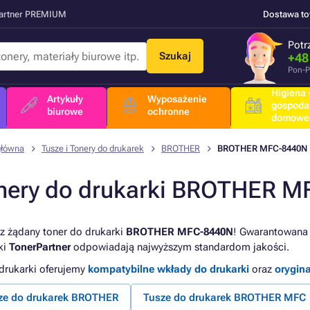
Partner PREMIUM
Dostawa t
Potr
Szukaj
+48
Pon-P
Higiena +
Artykuły
Wyposażenie
gospoda
biurowe
ochronne
domowe
główna
Tusze i Tonery do drukarek
BROTHER
BROTHER MFC-8440N
nery do drukarki BROTHER 
z żądany toner do drukarki
BROTHER MFC-8440N
! Gwarantowana j
ki
TonerPartner
odpowiadają najwyższym standardom jakości.
 drukarki oferujemy
kompatybilne wkłady do drukarki
oraz
orygin
ze do drukarek BROTHER
Tusze do drukarek BROTHER MFC