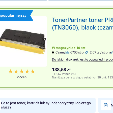
jpopularniejszy
TonerPartner toner 
(TN3060), black (czar
W magazynie > 10 szt
Czarny
6700 stron
2,07 gr / strona
Do jakich drukarek jest to odpowiedni prod
138,58 zł
112,67 zł bez VAT
2 ocen
Najniższa cena w ciągu ostatnich 30 dni:
133
Co to jest toner, kartridż lub cylinder optyczny i do czego
M
służą?