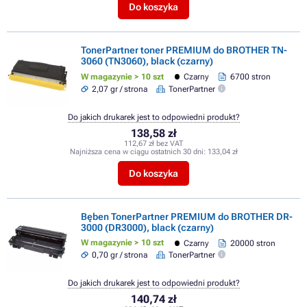
Do koszyka
TonerPartner toner PREMIUM do BROTHER TN-
3060 (TN3060), black (czarny)
W magazynie > 10 szt
Czarny
6700 stron
2,07 gr / strona
TonerPartner
Do jakich drukarek jest to odpowiedni produkt?
138,58 zł
112,67 zł bez VAT
Najniższa cena w ciągu ostatnich 30 dni:
133,04 zł
Do koszyka
Bęben TonerPartner PREMIUM do BROTHER DR-
3000 (DR3000), black (czarny)
W magazynie > 10 szt
Czarny
20000 stron
0,70 gr / strona
TonerPartner
Do jakich drukarek jest to odpowiedni produkt?
140,74 zł