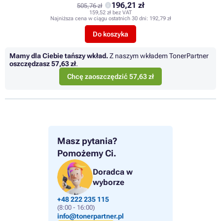
196,21 zł
505,76 zł
159,52 zł bez VAT
Najniższa cena w ciągu ostatnich 30 dni:
192,79 zł
Do koszyka
Mamy dla Ciebie tańszy wkład.
Z naszym wkładem TonerPartner
oszczędzasz
57,63 zł
.
Chcę zaoszczędzić 57,63 zł
Masz pytania?
Pomożemy Ci.
Doradca w
wyborze
+48 222 235 115
(8:00 - 16:00)
info@tonerpartner.pl