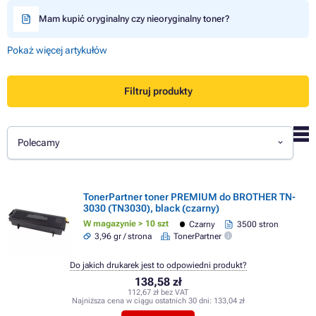
Mam kupić oryginalny czy nieoryginalny toner?
Pokaż więcej artykułów
Filtruj produkty
Polecamy
TonerPartner toner PREMIUM do BROTHER TN-
3030 (TN3030), black (czarny)
W magazynie > 10 szt
Czarny
3500 stron
3,96 gr / strona
TonerPartner
Do jakich drukarek jest to odpowiedni produkt?
138,58 zł
112,67 zł bez VAT
Najniższa cena w ciągu ostatnich 30 dni:
133,04 zł