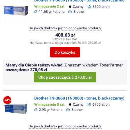
Brother TN-3030 (TN3030) - toner, black (czarny)
W magazynie 2 szt
Czarny
3500 stron
11,68 gr / strona
Brother
Do jakich drukarek jest to odpowiedni produkt?
408,63 zł
332,22 zł bez VAT
Najniższa cena w ciągu ostatnich 30 dni:
360,03 zł
Do koszyka
Mamy dla Ciebie tańszy wkład.
Z naszym wkładem TonerPartner
oszczędzasz
270,05 zł
.
Chcę zaoszczędzić 270,05 zł
Brother TN-3060 (TN3060) - toner, black (czarny)
- 61%
W magazynie 8 szt
Czarny
6700 stron
2,93 gr / strona
Brother
Do jakich drukarek jest to odpowiedni produkt?