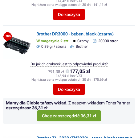
114,42 zł bez VAT
Najniższa cena w ciągu ostatnich 30 dni:
141,11 zł
Do koszyka
Brother DR3000 - bęben, black (czarny)
- 78%
W magazynie 2 szt
Czarny
20000 stron
0,89 gr / strona
Brother
Do jakich drukarek jest to odpowiedni produkt?
177,05 zł
791,38 zł
143,94 zł bez VAT
Najniższa cena w ciągu ostatnich 30 dni:
175,69 zł
Do koszyka
Mamy dla Ciebie tańszy wkład.
Z naszym wkładem TonerPartner
oszczędzasz
36,31 zł
.
Chcę zaoszczędzić 36,31 zł