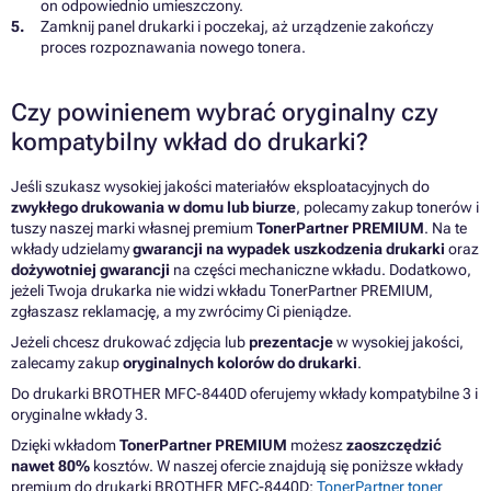
on odpowiednio umieszczony.
Zamknij panel drukarki i poczekaj, aż urządzenie zakończy
proces rozpoznawania nowego tonera.
Czy powinienem wybrać oryginalny czy
kompatybilny wkład do drukarki?
Jeśli szukasz wysokiej jakości materiałów eksploatacyjnych do
zwykłego drukowania w domu lub biurze
, polecamy zakup tonerów i
tuszy naszej marki własnej premium
TonerPartner PREMIUM
. Na te
wkłady udzielamy
gwarancji na wypadek uszkodzenia drukarki
oraz
dożywotniej gwarancji
na części mechaniczne wkładu. Dodatkowo,
jeżeli Twoja drukarka nie widzi wkładu TonerPartner PREMIUM,
zgłaszasz reklamację, a my zwrócimy Ci pieniądze.
Jeżeli chcesz drukować zdjęcia lub
prezentacje
w wysokiej jakości,
zalecamy zakup
oryginalnych kolorów do drukarki
.
Do drukarki BROTHER MFC-8440D oferujemy wkłady kompatybilne 3 i
oryginalne wkłady 3.
Dzięki wkładom
TonerPartner PREMIUM
możesz
zaoszczędzić
nawet 80%
kosztów. W naszej ofercie znajdują się poniższe wkłady
premium do drukarki BROTHER MFC-8440D:
TonerPartner toner