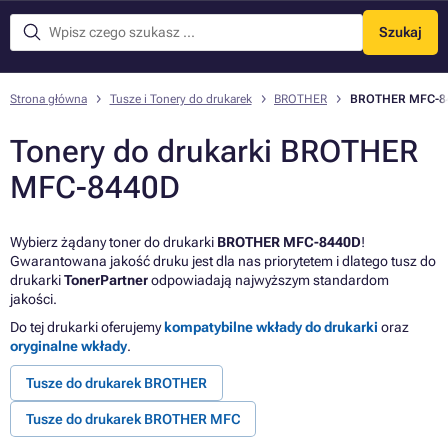
Szukaj
Menu
Strona główna
Tusze i Tonery do drukarek
BROTHER
BROTHER MFC-8
Tonery do drukarki BROTHER
MFC-8440D
Wybierz żądany toner do drukarki
BROTHER MFC-8440D
!
Gwarantowana jakość druku jest dla nas priorytetem i dlatego tusz do
drukarki
TonerPartner
odpowiadają najwyższym standardom
jakości.
Do tej drukarki oferujemy
kompatybilne wkłady do drukarki
oraz
oryginalne wkłady
.
Tusze do drukarek BROTHER
Tusze do drukarek BROTHER MFC