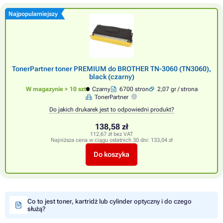
Najpopularniejszy
TonerPartner toner PREMIUM do BROTHER TN-3060 (TN3060),
black (czarny)
W magazynie > 10 szt
Czarny
6700 stron
2,07 gr / strona
TonerPartner
Do jakich drukarek jest to odpowiedni produkt?
138,58 zł
112,67 zł bez VAT
Najniższa cena w ciągu ostatnich 30 dni:
133,04 zł
Do koszyka
Co to jest toner, kartridż lub cylinder optyczny i do czego
służą?