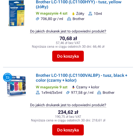
Brother LC-1100 (LC1100HYY) - tusz, yellow
(żółty)
W magazynie 4 szt
Żółty
10ml
706,80 gr / ml
Brother
Do jakich drukarek jest to odpowiedni produkt?
70,68 zł
57,46 zł bez VAT
Najniższa cena w ciągu ostatnich 30 dni:
66,46 zł
Do koszyka
Brother LC-1100 (LC1100VALBP) - tusz, black +
color (czarny + kolor)
W magazynie 9 szt
Czarny + kolor
1x9ml/3x5ml
977,58 gr / ml
Brother
Do jakich drukarek jest to odpowiedni produkt?
234,62 zł
190,75 zł bez VAT
Najniższa cena w ciągu ostatnich 30 dni:
218,61 zł
Do koszyka