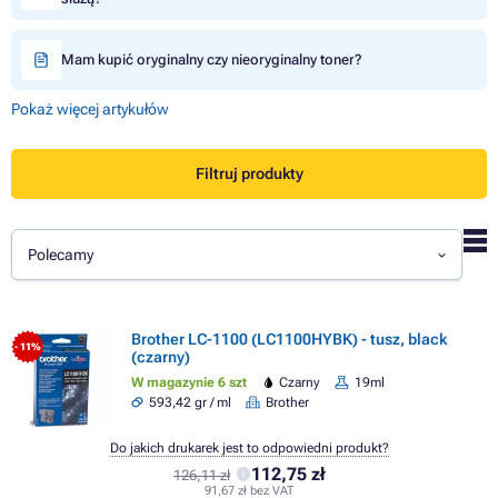
Mam kupić oryginalny czy nieoryginalny toner?
Pokaż więcej artykułów
Filtruj produkty
Polecamy
Brother LC-1100 (LC1100HYBK) - tusz, black
- 11%
(czarny)
W magazynie 6 szt
Czarny
19ml
593,42 gr / ml
Brother
Do jakich drukarek jest to odpowiedni produkt?
112,75 zł
126,11 zł
91,67 zł bez VAT