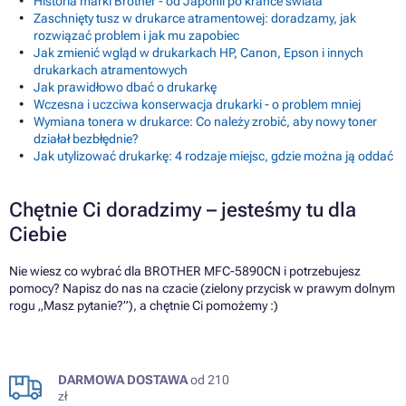
Historia marki Brother - od Japonii po krańce świata
Zaschnięty tusz w drukarce atramentowej: doradzamy, jak
rozwiązać problem i jak mu zapobiec
Jak zmienić wgląd w drukarkach HP, Canon, Epson i innych
drukarkach atramentowych
Jak prawidłowo dbać o drukarkę
Wczesna i uczciwa konserwacja drukarki - o problem mniej
Wymiana tonera w drukarce: Co należy zrobić, aby nowy toner
działał bezbłędnie?
Jak utylizować drukarkę: 4 rodzaje miejsc, gdzie można ją oddać
Chętnie Ci doradzimy – jesteśmy tu dla
Ciebie
Nie wiesz co wybrać dla BROTHER MFC-5890CN i potrzebujesz
pomocy? Napisz do nas na czacie (zielony przycisk w prawym dolnym
rogu „Masz pytanie?”), a chętnie Ci pomożemy :)
DARMOWA DOSTAWA
od 210
zł