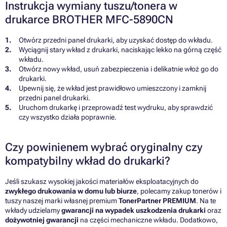
Instrukcja wymiany tuszu/tonera w
drukarce BROTHER MFC-5890CN
Otwórz przedni panel drukarki, aby uzyskać dostęp do wkładu.
Wyciągnij stary wkład z drukarki, naciskając lekko na górną część
wkładu.
Otwórz nowy wkład, usuń zabezpieczenia i delikatnie włoż go do
drukarki.
Upewnij się, że wkład jest prawidłowo umieszczony i zamknij
przedni panel drukarki.
Uruchom drukarkę i przeprowadź test wydruku, aby sprawdzić
czy wszystko działa poprawnie.
Czy powinienem wybrać oryginalny czy
kompatybilny wkład do drukarki?
Jeśli szukasz wysokiej jakości materiałów eksploatacyjnych do
zwykłego drukowania w domu lub biurze
, polecamy zakup tonerów i
tuszy naszej marki własnej premium
TonerPartner PREMIUM
. Na te
wkłady udzielamy
gwarancji na wypadek uszkodzenia drukarki
oraz
dożywotniej gwarancji
na części mechaniczne wkładu. Dodatkowo,