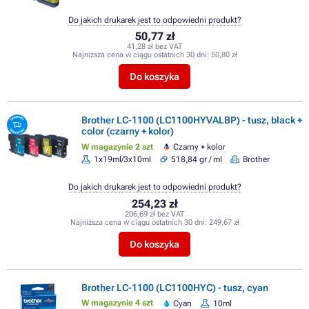
Do jakich drukarek jest to odpowiedni produkt?
50,77 zł
41,28 zł bez VAT
Najniższa cena w ciągu ostatnich 30 dni:
50,80 zł
Do koszyka
Brother LC-1100 (LC1100HYVALBP) - tusz, black +
color (czarny + kolor)
W magazynie 2 szt
Czarny + kolor
1x19ml/3x10ml
518,84 gr / ml
Brother
Do jakich drukarek jest to odpowiedni produkt?
254,23 zł
206,69 zł bez VAT
Najniższa cena w ciągu ostatnich 30 dni:
249,67 zł
Do koszyka
Brother LC-1100 (LC1100HYC) - tusz, cyan
W magazynie 4 szt
Cyan
10ml