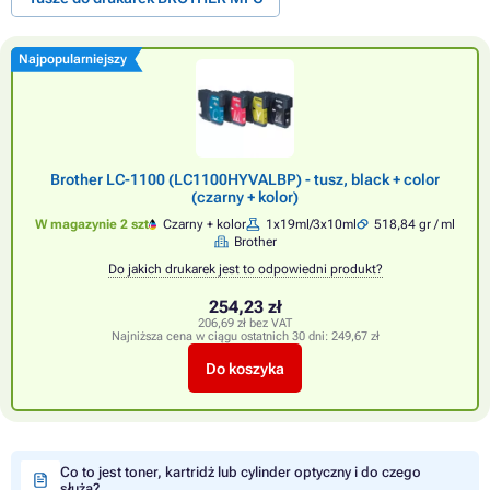
Najpopularniejszy
Brother LC-1100 (LC1100HYVALBP) - tusz, black + color
(czarny + kolor)
W magazynie 2 szt
Czarny + kolor
1x19ml/3x10ml
518,84 gr / ml
Brother
Do jakich drukarek jest to odpowiedni produkt?
254,23 zł
206,69 zł bez VAT
Najniższa cena w ciągu ostatnich 30 dni:
249,67 zł
Do koszyka
Co to jest toner, kartridż lub cylinder optyczny i do czego
służą?