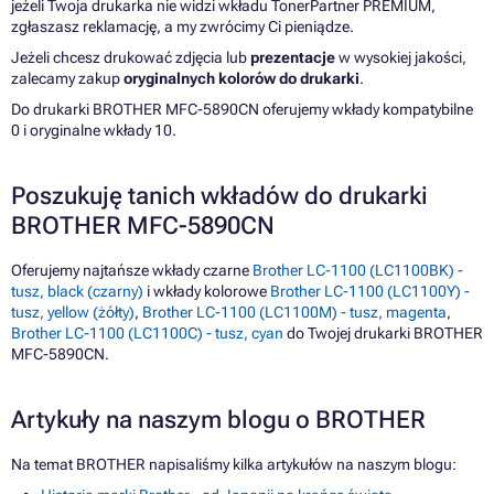
jeżeli Twoja drukarka nie widzi wkładu TonerPartner PREMIUM,
zgłaszasz reklamację, a my zwrócimy Ci pieniądze.
Jeżeli chcesz drukować zdjęcia lub
prezentacje
w wysokiej jakości,
zalecamy zakup
oryginalnych kolorów do drukarki
.
Do drukarki BROTHER MFC-5890CN oferujemy wkłady kompatybilne
0 i oryginalne wkłady 10.
Poszukuję tanich wkładów do drukarki
BROTHER MFC-5890CN
Oferujemy najtańsze wkłady czarne
Brother LC-1100 (LC1100BK) -
tusz, black (czarny)
i wkłady kolorowe
Brother LC-1100 (LC1100Y) -
tusz, yellow (żółty)
,
Brother LC-1100 (LC1100M) - tusz, magenta
,
Brother LC-1100 (LC1100C) - tusz, cyan
do Twojej drukarki BROTHER
MFC-5890CN.
Artykuły na naszym blogu o BROTHER
Na temat BROTHER napisaliśmy kilka artykułów na naszym blogu: