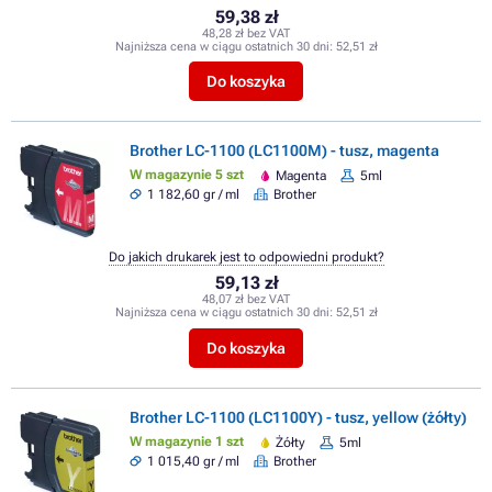
59,38 zł
48,28 zł bez VAT
Najniższa cena w ciągu ostatnich 30 dni:
52,51 zł
Do koszyka
Brother LC-1100 (LC1100M) - tusz, magenta
W magazynie 5 szt
Magenta
5ml
1 182,60 gr / ml
Brother
Do jakich drukarek jest to odpowiedni produkt?
59,13 zł
48,07 zł bez VAT
Najniższa cena w ciągu ostatnich 30 dni:
52,51 zł
Do koszyka
Brother LC-1100 (LC1100Y) - tusz, yellow (żółty)
W magazynie 1 szt
Żółty
5ml
1 015,40 gr / ml
Brother