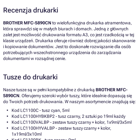
Recenzja drukarki
BROTHER MFC-5890CN
to wielofunkcyjna drukarka atramentowa,
która sprawdzi się w małych biurach i domach. Jedną z głównych
zalet jest możliwość drukowania formatu A3, co jest rzadkością w tej
klasie urządzeń. Drukarka oferuje również dobrej jakości skanowanie
i kopiowanie dokumentów. Jest to doskonałe rozwiązanie dla osób
potrzebujących wszechstronnego urządzenia do zarządzania
dokumentami w rozsądnej cenie.
Tusze do drukarki
Nasze tusze są w pełni kompatybilne z drukarką
BROTHER MFC-
5890CN
. Oferujemy szeroki wybór tuszy, które idealnie dopasują się
do Twoich potrzeb drukowania. W naszym asortymencie znajdują się:
Kod LC1100C - tusz cyan, 5ml
Kod LC1100HYBKBP2 - tusz czarny, 2 sztuki po 19ml każdy
Kod LC1100VALBP - zestaw tuszy czarny + kolor, 1x9ml/3x5ml
Kod LC1100HYVALBP - zestaw tuszy czarny + kolor,
1x19ml/3x10ml
Kod LC1100BK - tusz czarny, 9ml