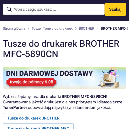
Szukaj
Menu
Strona główna
Tusze i Tonery do drukarek
BROTHER
BROTHER MFC-5
Tusze do drukarek BROTHER
MFC-5890CN
Wybierz żądany tusz dla drukarki
BROTHER MFC-5890CN
!
Gwarantowana jakość druku jest dla nas priorytetem i dlatego tusze
TonerPartner
odpowiadają najwyższym standardom jakości.
Tusze do drukarek BROTHER
Tusze do drukarek BROTHER MFC