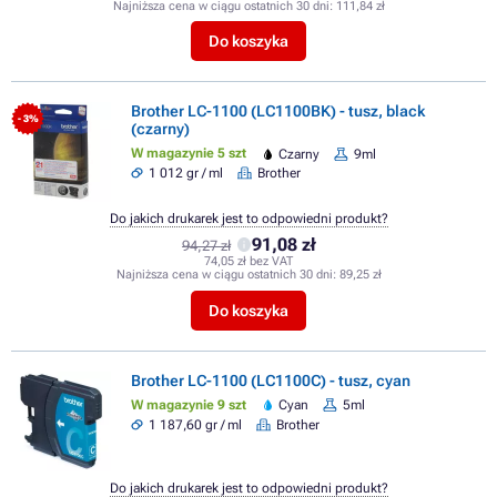
Najniższa cena w ciągu ostatnich 30 dni:
111,84 zł
Do koszyka
Brother LC-1100 (LC1100BK) - tusz, black
- 3%
(czarny)
W magazynie 5 szt
Czarny
9ml
1 012 gr / ml
Brother
Do jakich drukarek jest to odpowiedni produkt?
91,08 zł
94,27 zł
74,05 zł bez VAT
Najniższa cena w ciągu ostatnich 30 dni:
89,25 zł
Do koszyka
Brother LC-1100 (LC1100C) - tusz, cyan
W magazynie 9 szt
Cyan
5ml
1 187,60 gr / ml
Brother
Do jakich drukarek jest to odpowiedni produkt?